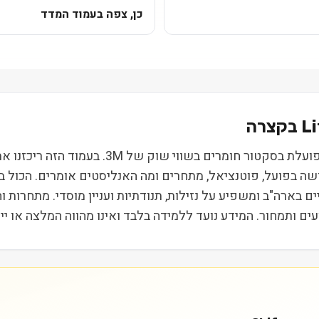
כן, צפה בעמוד המדד
L
Lifezone Metals Ltd (LZM) נסחרת בבורסת NYSE 
ושה בפועל, פוטנציאל, מתחרים ומה האנליסטים אומרים. הכול 