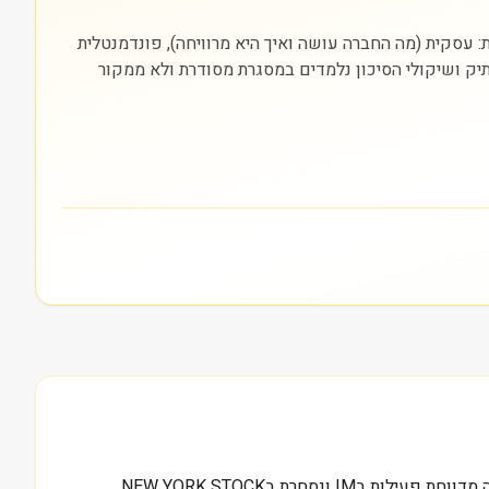
והבורסה בה היא נסחרת (NYSE). חשוב להסתכל על שלוש שכבות: עסקית (מה החברה עושה ואיך היא מרוויחה), פונדמנטלית
התיק ושיקולי הסיכון נלמדים במסגרת מסודרת ולא ממקור
0.4 מיליארד דולר הוא שווי השוק שרשום אצלנו עבור LZM, והמספר הזה הוא נקודת ההתחלה להבנת Lifezone Metals Ltd. החברה מדווחת פעילות בIM ונסחרת בNEW YORK STOCK