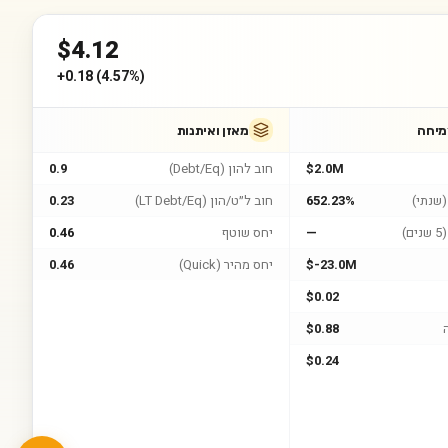
$
4.12
+
0.18
(
4.57%
)
מיחה
מאזן ואיתנות
$2.0M
חוב להון (Debt/Eq)
0.9
שנתי)
652.23%
חוב ל״ט/הון (LT Debt/Eq)
0.23
)
—
יחס שוטף
0.46
$-23.0M
יחס מהיר (Quick)
0.46
$0.02
$0.88
$0.24