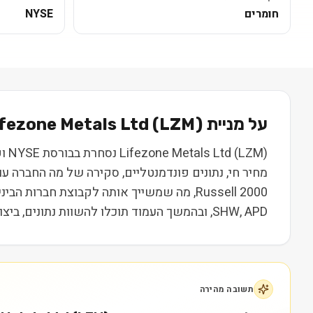
חומרים
NYSE
על מניית
) בקצרה
LZM
(
ifezone Metals Ltd
מחיר חי, נתונים פונדמנטליים, סקירה של מה החברה ע
SHW, APD, ובהמשך העמוד תוכלו להשוות נתונים, ביצועים ותמחור. המידע נועד ללמידה בלבד ואינו מהווה המלצה או ייעוץ השקעות.
תשובה מהירה