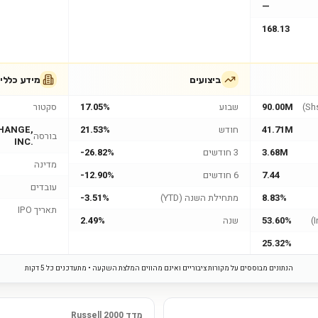
—
168.13
ביצועים
מידע כללי
90.00M
שבוע
17.05%
סקטור
41.71M
חודש
21.53%
HANGE,
בורסה
INC.
3.68M
3 חודשים
-26.82%
מדינה
7.44
6 חודשים
-12.90%
עובדים
8.83%
מתחילת השנה (YTD)
-3.51%
תאריך IPO
53.60%
שנה
2.49%
25.32%
הנתונים מבוססים על מקורות ציבוריים ואינם מהווים המלצת השקעה • מתעדכנים כל 5 דקות
מדד Russell 2000