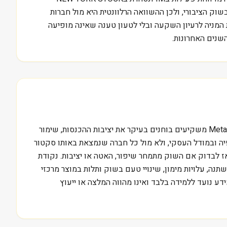
ת בשוק הציבורי, ולכן ההשוואה הרלוונטית היא מול חברות
 כאן נועד לתת מסגרת בסיסית לקריאה של הדוחות של Lifezone Metals Ltd, בלי להפוך את המניה לרעיון השקעה ובלי לטעון טענה שאינה מופיעה
שנים האחרונות.
השאלה המרכזית בניתוח LZM היא מה צריך לקרות בעסק כדי שהתוצאות יצדיקו שווי שוק של 0.4 מיליארד דולר. בענף Metals & Mining משקיעים בוחנים בעיקר את יציבות ההכנסות, שימור
פיה ובמודל העסקי, ולא מול כל חברה שנמצאת באותו סקטור
וח האחרון של Lifezone Metals Ltd, לסמן את מקורות ההכנסה, ואז לבדוק אם השוק מתמחר שיפור, האטה או יציבות. נקודת
נה, עלויות מימון, שינויי טעם בשוק ותלות במוצר מרכזי
צה ללמוד לקרוא דוחות כאלה בצורה מסודרת יכול להתחיל בהדרכה חינם של מכללת סקילס בכתובת /free-training. המידע נועד ללמידה בלבד ואינו מהווה המלצה או ייעוץ