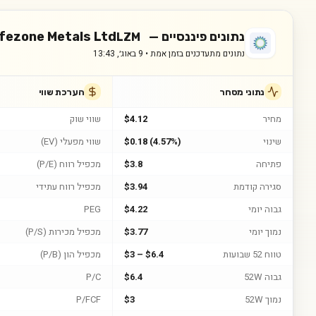
נתונים פיננסיים —
ifezone Metals Ltd
LZM
נתונים מתעדכנים בזמן אמת •
9 באוג׳, 13:43
נתוני מסחר
הערכת שווי
מחיר
$4.12
שווי שוק
שינוי
$0.18 (4.57%)
שווי מפעלי (EV)
פתיחה
$3.8
מכפיל רווח (P/E)
סגירה קודמת
$3.94
מכפיל רווח עתידי
גבוה יומי
$4.22
PEG
נמוך יומי
$3.77
מכפיל מכירות (P/S)
טווח 52 שבועות
$3 – $6.4
מכפיל הון (P/B)
גבוה 52W
$6.4
P/C
נמוך 52W
$3
P/FCF