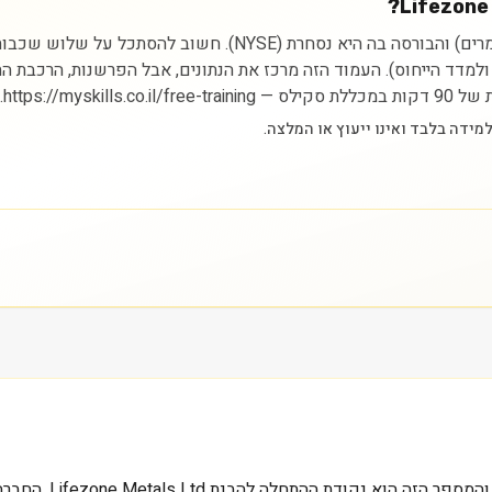
ניתוח מניית Lifezone Metals Ltd מתחיל בהבנת הסקטור (חומרים) 
ם ולמדד הייחוס). העמוד הזה מרכז את הנתונים, אבל הפרשנות, הרכבת 
https://.