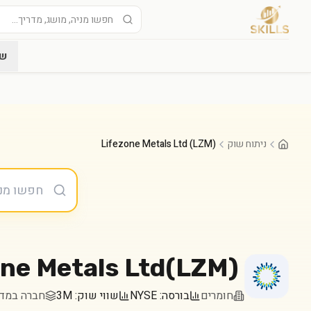
שו
ניתוח שוק
Lifezone Metals Ltd (LZM)
ne Metals Ltd
(
LZM
)
חומרים
בורסה:
NYSE
שווי שוק:
3M
חברה במדד ell 2000