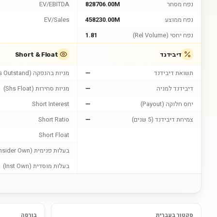
נפח מסחר
828706.00M
EV/EBITDA
נפח ממוצע
458230.00M
EV/Sales
נפח יחסי (Rel Volume)
1.81
דיבידנד
Short & Float
תשואת דיבידנד
—
מניות בהנפקה (Shs Outstand)
דיבידנד למניה
—
מניות סחירות (Shs Float)
יחס חלוקה (Payout)
—
Short Interest
צמיחת דיבידנד (5 שנים)
—
Short Ratio
Short Float
בעלות פנימית (Insider Own)
בעלות מוסדית (Inst Own)
סקטור בעברית
בורסה