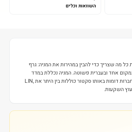
השוואות וכלים
ופועלת בסקטור חומרים בשווי שוק של 3M. בעמוד הזה ריכזנו את כל מה שצריך כדי להבין במהירות את המניה: גרף
במקום אחד ובעברית פשוטה. המניה נכללת במדד
Russell 2000, מה שמשייך אותה לקבוצת חברות הביניים בארה"ב ומשפיע על נזילות, תנודתיות ועניין מוסדי. מתחרות וחברות דומות באותו סקטור כוללות בין היתר את LIN,