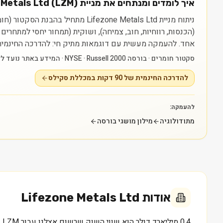
איך לומדים ומנתחים את מניית Lifezone Metals Ltd (LZM)?
(הכנסות, רווחיות, חוב, צמיחה), ושוקית (תמחור יחסי למתחרי
אחד.
להעמקה מעשית עם דוגמאות מתיק חי: להדרכה החינמית של 90 דקות במכללת סקילס — myskills.co.il/free-training
סקטור חומרים · בורסה NYSE · Russell 2000 · המידע באתר נועד ללמידה בלבד ואינו ייעוץ או המלצה.
להדרכה החינמית של 90 דקות במכללת סקילס
להעמקה:
מתודולוגיה
מילון מושגי בורסה
אודות
Lifezone Metals Ltd