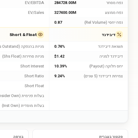
נפח מסחר
284728.00M
EV/EBITDA
נפח ממוצע
327400.00M
EV/Sales
נפח יחסי (Rel Volume)
0.87
דיבידנד
Short & Float
תשואת דיבידנד
0.74%
מניות בהנפקה (Shs Outstand)
דיבידנד למניה
$1.42
מניות סחירות (Shs Float)
יחס חלוקה (Payout)
10.39%
Short Interest
צמיחת דיבידנד (5 שנים)
9.24%
Short Ratio
Short Float
בעלות פנימית (Insider Own)
בעלות מוסדית (Inst Own)
סקטור בעברית
בורסה