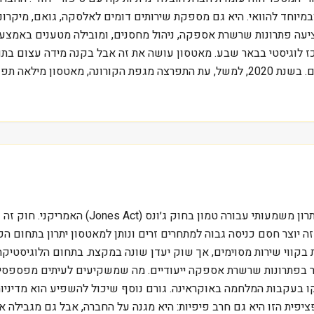
במיוחד להוואי. היא גם מספקת שירותים דומים לאלסקה, גואם, מיקרונז
עה פתרונות שרשרת אספקה, ניהול מחסנים, ומובילה מטענים באמצעות 
לוגיסטי בבאר שבע. מאטסון עושה את זה אבל בקנה מידה עצום בתוך 
ייעודיים ובמערך לוגיסטי מורכב שדורש תכנון וביצוע מדויקים. בשנת 2020, למשל, עת התפרצ
מאטסון פועלת בתחום ההובלה הימית, שוק תחרותי
זה יוצר חסם כניסה גבוה למתחרים זרים ונותן למאטסון יתרון בתחום הפ
תמקדת יותר בפתרונות שרשרת אספקה ייעודיים. מה שמשקיעים לעיתים מפספ
202 כאשר מחירי האנרגיה זינקו בעקבות המלחמה באוקראינה. גורם נוסף שיכול להשפי
יפית הזו היא גם חרב פיפיות: היא מגנה על החברה, אבל גם מגבילה 