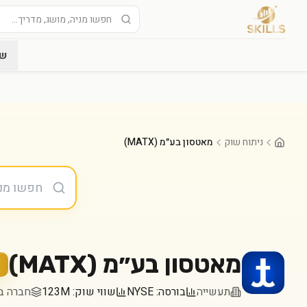
שו
ניתוח שוק
מאטסון בע״מ (MATX)
מאטסון בע״מ
(
MATX
)
תעשייה
בורסה:
NYSE
שווי שוק:
123M
חברה במדד 000