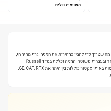
השוואות וכלים
ור תעשייה בשווי שוק של 123M. בעמוד הזה ריכזנו את כל מה שצריך כדי להבין במהירות את המניה: גרף מחיר חי,
נתונים פונדמנטליים, סקירה של מה החברה עושה בפועל, פוטנציאל, מתחרים ומה האנליסטים אומרים. הכול במקום אחד ובעברית פשוטה. המניה נכללת במדד Russell
2000, מה שמשייך אותה לקבוצת חברות הביניים בארה"ב ומשפיע על נזילות, תנודתיות ועניין מוסדי. מתחרות וחברות דומות באותו סקטור כוללות בין היתר את GE, CAT, RTX,
.