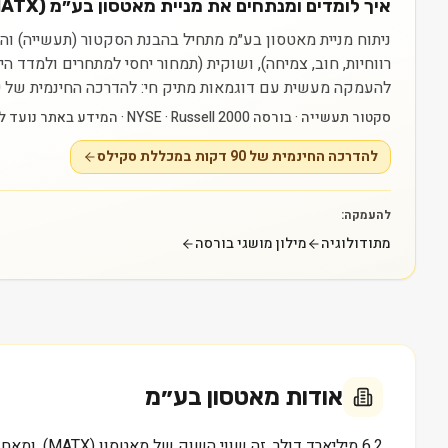
איך לומדים ומנתחים את מניית מאטסון בע״מ (MATX)?
רווחיות, חוב, צמיחה), ושוקית (תמחור יחסי למתחרים ולמדד 
להעמקה מעשית עם דוגמאות מתיק חי: להדרכה החינמית של 90 דקות במכללת סקילס — https://myskills.co.il/free-training.
סקטור תעשייה · בורסה NYSE · Russell 2000 · המידע באתר נועד ללמידה בלבד ואינו ייעוץ או המלצה.
להדרכה החינמית של 90 דקות במכללת סקילס
להעמקה:
מתודולוגיה
מילון מושגי בורסה
אודות
מאטסון בע״מ