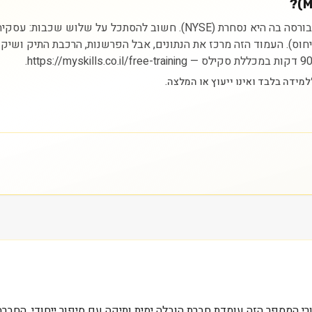
ניתוח מניית מאטסון בע״מ מתחיל בהבנת הסקטור (תעשייה) והבורסה בה היא נס
הייחוס). העמוד הזה מרכז את הנתונים, אבל הפרשנות, הרכבת התיק ושיק