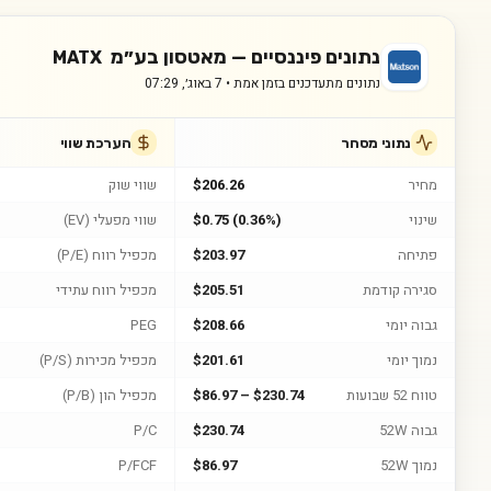
נתונים פיננסיים —
מאטסון בע״מ
MATX
נתונים מתעדכנים בזמן אמת •
7 באוג׳, 07:29
נתוני מסחר
הערכת שווי
מחיר
$206.26
שווי שוק
שינוי
$0.75 (0.36%)
שווי מפעלי (EV)
פתיחה
$203.97
מכפיל רווח (P/E)
סגירה קודמת
$205.51
מכפיל רווח עתידי
גבוה יומי
$208.66
PEG
נמוך יומי
$201.61
מכפיל מכירות (P/S)
טווח 52 שבועות
$86.97 – $230.74
מכפיל הון (P/B)
גבוה 52W
$230.74
P/C
נמוך 52W
$86.97
P/FCF