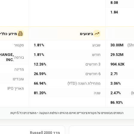
8.08
1.84
ביצועים
מידע כללי
30.00M
שבוע
1.81%
סקטור
29.52M
חודש
1.81%
HANGE,
בורסה
INC.
904.62K
3 חודשים
12.26%
מדינה
2.71
6 חודשים
26.59%
עובדים
3.06%
מתחילת השנה (YTD)
66.94%
תאריך IPO
2.47%
שנה
81.20%
86.93%
הנתונים מבוססים על מקורות ציבוריים ואינם מהווים המלצת השקעה • מתעדכנים כל 5 דקות
מדד Russell 2000