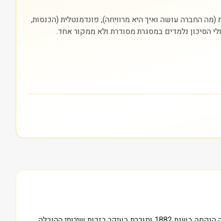
חרת (NYSE). חשוב להסתכל על שלוש שכבות: עסקית (מה החברה עושה ואיך היא מרוויחה), פונדמנטלית (הכנסות,
ולי הסיכון נלמדים במסגרת מסודרת ולא ממקור אחד.
6.2 מיליארד דולר, זה שווי השוק של מאטסון (MATX), ומאחורי המספר הזה עומדת חברת הובלה ימית ותיקה עם סיפור ייחודי. החברה הוקמה בשנת 1882 ומוכרת בעיקר בזכות שירותי ההובלה