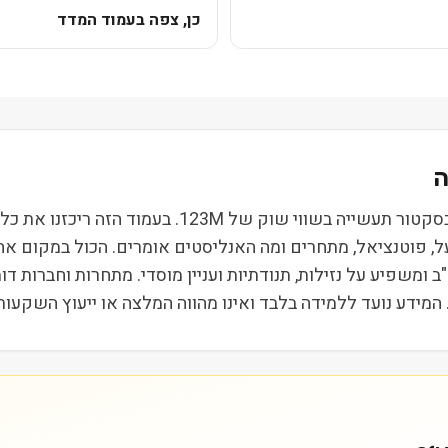
כן, צפה בעמוד המדד
מאטסון בע״מ (MATX) נסחרת בבורסת NYSE ופועלת בסקט
 המידע נועד ללמידה בלבד ואינו מהווה המלצה או ייעוץ השקעות