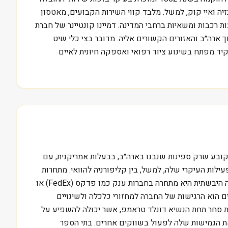
יה ואיי קוק, למשל. מלבד קווי השירות הקבועים, מאטסון
רכבות ומשאיות ברחבי המדינה. דמיינו קונטיינר של חברת
ארה״ב והאזורים הקשורים אליה. מדובר בצי כלי שיט
ה מגפת הקורונה, מאטסון מילאה תפקיד מפתח בשינוע ציוד רפואי ואספקה חיונית לאיים
 מטבעו. יתרון משמעותי עבורה טמון בחוק ג׳ונס (Jones Act) האמריקני. חוק זה קובע שרק ספינות שנבנו בארה״ב, בבעלות אמריקנית, עם
עילות העיקרי שלה, למשל, בין קליפורניה להוואי. מתחרות
מסוימות, כמו פסקו סאפ (Pasha Group), מתחרות בה ישירות בקווי שירות מסוימים, אך שוק יעדן שונה במקצת. בתחום הלוגיסטיקה היבשתית היא מתחרה בחברות ענק כמו פדקס (FedEx) או
סים הוא הרגישות של החברה למחזורי כלכלה ולשינויים
ע הוא מדיניות סחר תחת הנשיא דונלד טראמפ, אשר יכולה להשפיע על
את הגמישות שלה לפעול בשווקים אחרים. בתי הספר