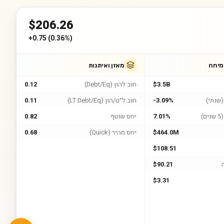
$
206.26
+
0.75
(
0.36%
)
מיחה
מאזן ואיתנות
$3.5B
חוב להון (Debt/Eq)
0.12
שנתי)
-3.09%
חוב ל״ט/הון (LT Debt/Eq)
0.11
)
7.01%
יחס שוטף
0.82
$464.0M
יחס מהיר (Quick)
0.68
$108.51
$90.21
$3.31