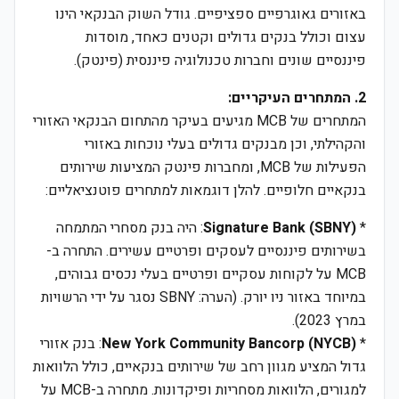
באזורים גאוגרפיים ספציפיים. גודל השוק הבנקאי הינו
עצום וכולל בנקים גדולים וקטנים כאחד, מוסדות
פיננסיים שונים וחברות טכנולוגיה פיננסית (פינטק).
2. המתחרים העיקריים:
המתחרים של MCB מגיעים בעיקר מהתחום הבנקאי האזורי
והקהילתי, וכן מבנקים גדולים בעלי נוכחות באזורי
הפעילות של MCB, ומחברות פינטק המציעות שירותים
בנקאיים חלופיים. להלן דוגמאות למתחרים פוטנציאליים:
*
Signature Bank (SBNY)
: היה בנק מסחרי המתמחה
בשירותים פיננסיים לעסקים ופרטיים עשירים. התחרה ב-
MCB על לקוחות עסקיים ופרטיים בעלי נכסים גבוהים,
במיוחד באזור ניו יורק. (הערה: SBNY נסגר על ידי הרשויות
במרץ 2023).
*
New York Community Bancorp (NYCB)
: בנק אזורי
גדול המציע מגוון רחב של שירותים בנקאיים, כולל הלוואות
למגורים, הלוואות מסחריות ופיקדונות. מתחרה ב-MCB על