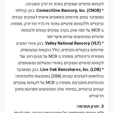
לקוחות פרטיים ועסקיים באזור ניו יורק והסביבה.
*
ConnectOne Bancorp, Inc. (CNOB)
: בנק קהילתי
המתמקד במתן שירותים מותאמים אישית לעסקים קטנים
ובינוניים וללקוחות פרטיים באזור ניו ג'רזי וניו יורק. מתחרה
ב-MCB על נתח שוק בקרב עסקים קטנים ולקוחות
פרטיים המחפשים שירות אישי יותר.
*
Valley National Bancorp (VLY)
: בנק אזורי המציע
שירותים בנקאיים מקיפים, כולל בנקאות קמעונאית,
מסחרית ודיגיטלית. מתחרה ב-MCB על מגוון רחב של
לקוחות פרטיים ועסקיים באזורי הפעילות המשותפים.
*
Live Oak Bancshares, Inc. (LOB)
: בנק המתמקד
בהלוואות לעסקים קטנים (SBA) באמצעות פלטפורמה
טכנולוגית מתקדמת. מתחרה ב-MCB על לקוחות עסקיים
קטנים ובינוניים, במיוחד אלה המחפשים פתרונות מימון
חדשניים.
3. יתרון תחרותי: