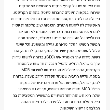
שם היא נמנית על קומץ בנקים מסורתיים המספקים
שירותי בנקאות חיוניים לחברות פינטק בתחום הקריפטו.
היכולת הזו למזג בנקאות מסורתית עם טכנולוגיות חדשות
מאפשרת לה ליהנות מתזרים הכנסות יציב מלקוחות שאין
להם אלטרנטיבות רבות. מצד שני, אתגרים לא חסרים.
הרגולציה על תעשיית הקריפטו בארה״ב, במיוחד תחת
ממשל הנשיא דונלד טראמפ, נזילה ומשתנה, וכל שינוי
עלול להשפיע באופן ישיר על עסקי הבנק. לדוגמה, אם
רשות ניירות ערך האמריקאית (SEC), בדומה לרשות ניירות
ערך בישראל, תחליט להטיל מגבלות חדשות על מסחר
בקריפטו, הדבר יכול לפגוע בביקוש לשירותי MCB.
בנוסף, עליית הריבית שמנהל הפדרל ריזרב מעלה, בדומה
לבנק ישראל, משפיעה על מרווחי הריבית של בנקים
בכלל. MCB נהנית מהיותה נישתית, אך זה גם החיסרון
שלה: היא חשופה יותר לשינויים בתעשייה הספציפית בה
היא פועלת. המידע נועד ללמידה בלבד ואינו מהווה
המלצה או ייעוץ השקעות.