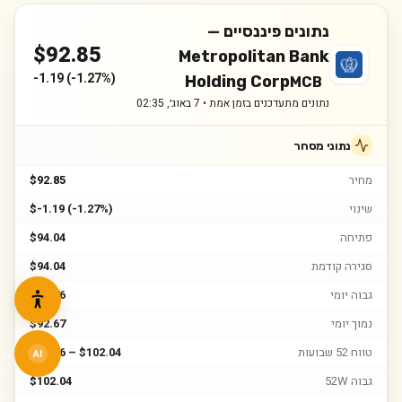
נתונים פיננסיים —
$
92.85
Metropolitan Bank
-1.19
(
-1.27%
)
Holding Corp
MCB
נתונים מתעדכנים בזמן אמת •
7 באוג׳, 02:35
נתוני מסחר
מחיר
$92.85
שינוי
$-1.19 (-1.27%)
פתיחה
$94.04
סגירה קודמת
$94.04
גבוה יומי
$94.76
נמוך יומי
$92.67
טווח 52 שבועות
$64.66 – $102.04
AI
גבוה 52W
$102.04