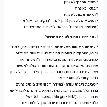
*
מחיר אחרון:
לא זמין
*
בטא:
לא זמין
*
תיאור מקור:
לא זמין
*
תעשייה:
לא זמין (ניתן להניח "בנקים אזוריים" או
"שירותים פיננסיים" בהתאם לפעילות הספציפית).
1. מה יכול לעבוד לטובת החברה?
*
צמיחה בנישות ספציפיות:
בנקים אזוריים רבים, ובפרט
MCB, מתמקדים לעיתים קרובות בנישות שוק מסוימות
כגון בנקאות עסקית קטנה ובינונית, נדל"ן מסחרי, או
שירותים פיננסיים ממוקדים. התמחות זו יכולה לאפשר
צמיחה יציבה ורווחיות גבוהה יותר בתוך פלחי שוק אלה, תוך
בניית קשרי לקוחות איתנים.
*
סביבת ריבית עולה (במידה ורלוונטי):
בנקים נהנים
בדרך כלל מסביבת ריבית עולה, המאפשרת להם להגדיל את
מרווחי הריבית (Net Interest Margin - NIM) על
הלוואותיהם. אם סביבת הריבית תמשיך לעלות באופן