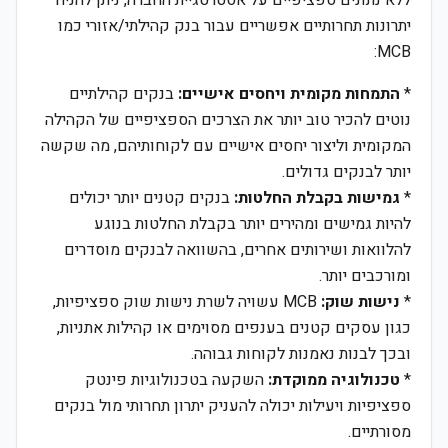
ללא נתונים ספציפיים על אסטרטגיית החברה, ניתן להניח
יתרונות תחרותיים אפשריים עבור בנק קהילתי/אזורי כמו
MCB:
*
התמחות מקומית ויחסים אישיים:
בנקים קהילתיים
נוטים להכיר טוב יותר את הצרכים הספציפיים של הקהילה
המקומית וליצור יחסים אישיים עם לקוחותיהם, מה שקשה
יותר לבנקים גדולים.
*
גמישות בקבלת החלטות:
בנקים קטנים יותר יכולים
להיות גמישים ומהירים יותר בקבלת החלטות בנוגע
להלוואות ושירותים אחרים, בהשוואה לבנקים מוסדרים
ומורכבים יותר.
*
נישות שוק:
MCB עשויה לשרת נישות שוק ספציפיות,
כגון עסקים קטנים בענפים מסוימים או קהילות אתניות,
ובכך לבנות נאמנות לקוחות גבוהה.
*
טכנולוגיה ממוקדת:
השקעה בטכנולוגיות פינטק
ספציפיות ויעילות יכולה להעניק יתרון תחרותי מול בנקים
מסורתיים.