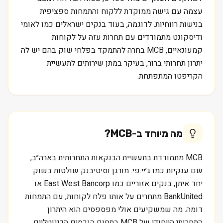
עצמה עם גישה ממוקדת ללקוח והתמחות ספציפית
בנישות רווחיות. לדוגמה, בעוד בנקים ישראלים כמו לאומי
ודיסקונט מתמודדים עם תחרות עזה על לקוחות
קמעונאיים, MCB בחרה להתמקד בפלחי שוק בהם יש לה
יתרון תחרותי ברור, בעיקר במתן שירותים לתעשיית
הקריפטו המתפתחת.
מה מיוחד ב-
MCB
?
MCB מתמודדת בתעשיית הבנקאות התחרותית בארה״ב,
שם ענקיות כמו ג׳יי.פי. מורגן וסיטיבנק שולטות בשוק.
יחד איתן, בנקים אזוריים כמו East West Bancorp או
BankUnited מתחרים על אותו פלח לקוחות, עם התמחות
דומה. מה שמשקיעים אולי מפספסים הוא היתרון
התחרותי הייחודי של MCB בתחום הנכסים הדיגיטליים,