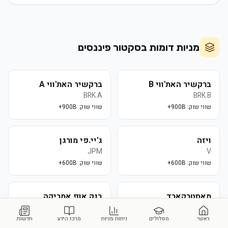
מניות דומות בסקטור
פיננסים
ברקשיר האת'ווי B
ברקשיר האת'ווי A
BRK.A
BRK.B
שווי שוק:
900B+
שווי שוק:
900B+
ויזה
ג'יי.פי מורגן
JPM
V
שווי שוק:
600B+
שווי שוק:
600B+
מאסטרקארד
בנק אוף אמריקה
BAC
MA
שווי שוק:
500B+
שווי שוק:
280B+
ראשי
מסלולים
ניתוח מניות
מרכז הידע
חדשות