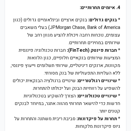
4. איומים תחרותיים:
*
בנקים גדולים:
בנקים ארציים ובינלאומיים גדולים (כגון
JPMorgan Chase, Bank of America) בעלי משאבים
עצומים, נוכחות רחבה ויכולת להציע מגוון רחב של
שירותים במחירים תחרותיים.
*
חברות פינטק (FinTech):
חברות טכנולוגיה פיננסית
המציעות שירותים בנקאיים חלופיים, כגון הלוואות
מקוונות, ארנקים דיגיטליים, שירותי תשלומים וייעוץ פיננסי,
ללא העלויות התפעוליות של בנק מסורתי.
*
שינויים רגולטוריים:
שינויים ברגולציה הבנקאית יכולים
להשפיע על רווחיות הבנק ועל יכולתו להתחרות.
*
שינויים טכנולוגיים:
הצורך להשקיע בטכנולוגיות
חדשות כדי להישאר תחרותי מהווה אתגר, במיוחד לבנקים
קטנים יותר.
*
תחרות על פיקדונות:
סביבת ריבית משתנה והתחרות על
גיוס פיקדונות מלקוחות.