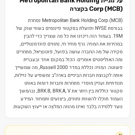
על מניית
Metropolitan Bank Holding
) בקצרה
MCB
(
Corp
Metropolitan Bank Holding Corp (MCB) נסחרת
בבורסת NYSE ופועלת בסקטור פיננסים בשווי שוק של
19M. בעמוד הזה ריכזנו את כל מה שצריך כדי להבין
במהירות את המניה: גרף מחיר חי, נתונים פונדמנטליים,
סקירה של מה החברה עושה בפועל, פוטנציאל, מתחרים
ומה האנליסטים אומרים. הכול במקום אחד ובעברית
פשוטה. המניה נכללת במדד Russell 2000, מה שמשייך
אותה לקבוצת חברות הביניים בארה"ב ומשפיע על נזילות,
תנודתיות ועניין מוסדי. מתחרות וחברות דומות באותו
סקטור כוללות בין היתר את BRK.B, BRK.A, V, ובהמשך
העמוד תוכלו להשוות נתונים, ביצועים ותמחור. המידע
נועד ללמידה בלבד ואינו מהווה המלצה או ייעוץ השקעות.