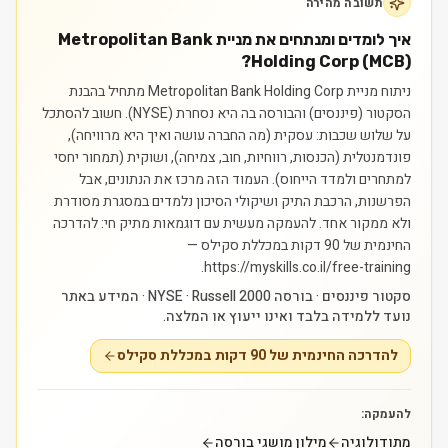
תשובה מהירה
איך לומדים ומנתחים את מניית Metropolitan Bank
Holding Corp (MCB)?
ניתוח מניית Metropolitan Bank Holding Corp מתחיל בהבנת
הסקטור (פיננסים) והבורסה בה היא נסחרת (NYSE). חשוב להסתכל
על שלוש שכבות: עסקית (מה החברה עושה ואיך היא מרוויחה),
פונדמנטלית (הכנסות, רווחיות, חוב, צמיחה), ושוקית (תמחור יחסי
למתחרים ולמדד הייחוס). העמוד הזה מרכז את הנתונים, אבל
הפרשנות, הרכבת התיק ושיקולי הסיכון נלמדים במסגרת מסודרת
ולא ממקור אחד.
להעמקה מעשית עם דוגמאות מתיק חי: להדרכה
החינמית של 90 דקות במכללת סקילס —
https://myskills.co.il/free-training.
סקטור פיננסים · בורסה NYSE · Russell 2000 · המידע באתר
נועד ללמידה בלבד ואינו ייעוץ או המלצה.
להדרכה החינמית של 90 דקות במכללת סקילס
להעמקה:
מתודולוגיה
מילון מושגי בורסה