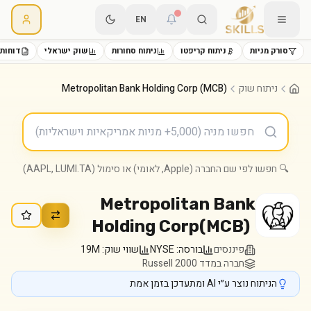
EN
סורק מניות
ניתוח קריפטו
ניתוח סחורות
שוק ישראלי
דוחות 
ניתוח שוק
Metropolitan Bank Holding Corp (MCB)
🔍 חפשו לפי שם החברה (Apple, לאומי) או סימול (AAPL, LUMI.TA)
Metropolitan Bank
Holding Corp
(
MCB
)
פיננסים
בורסה:
NYSE
שווי שוק:
19M
חברה במדד Russell 2000
הניתוח נוצר ע״י AI ומתעדכן בזמן אמת