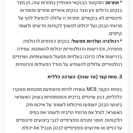
*
תחרות:
הסקטור הבנקאי מאופיין בתחרות עזה, הן מצד
בנקים גדולים והן מצד בנקים אזוריים אחרים ומוסדות
פיננסיים לא בנקאיים. תחרות זו עלולה להפעיל לחץ על
מרווחי הבנק ועל יכולתו למשוך לקוחות חדשים ולשמר
קיימים.
*
רגולציה ועלויות תפעול:
בנקים כפופים לרגולציה
מחמירה, והדרישות הרגולטוריות יכולות להשתנות. עמידה
בדרישות אלה כרוכה בעלויות תפעול משמעותיות, ושינויים
רגולטוריים עלולים להשפיע על מודל הפעילות והרווחיות.
3. טווח קצר (עד שנה): הערכה כללית
בטווח הקצר, MCB עשויה להיות מושפעת ממגמות מאקרו
כלכליות, כגון שינויים בריבית והתפתחויות בשוק האשראי.
ביצועי הבנק יושפעו מיכולתו לשמור על איכות תיק
האשראי, לנהל את מרווחי הריבית ולשמר את בסיס
הלקוחות. חוסר נתונים ספציפיים לגבי ביצועים פיננסיים
עדכניים או אירועים ספציפיים לבנק מגביל את יכולת