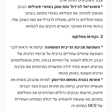
עבור משקיעים לטווח ארוך.
*
פוטנציאל לגידול נתח שוק באזורי פעילות
: הבנק
ממשיך להרחיב את פעילותו באזורי מפתח, בעיקר
במטרופולינים גדולים, ומצליח להגדיל את נתח השוק שלו
בזכות שירות ממוקד וקשרים חזקים עם לקוחות.
3. נקודות מחלוקת
:
*
השפעת סביבת הריבית המשתנה
: קיימת אי ודאות לגבי
השפעת שינויים עתידיים בריבית על מרווחי הריבית של
הבנק ויכולתו לשמור על רווחיות גבוהה. חלק מהאנליסטים
מביעים חשש מפני ירידה אפשרית במרווחים אם סביבת
הריבית תשתנה באופן מהותי.
*
תחרות גוברת בתחום הפינטק
: למרות שהבנק משרת את
תעשיית הפינטק, קיימת גם תחרות גוברת מצד חברות
פינטק חדשות ובנקים גדולים המרחיבים את פעילותם
בתחום, מה שעשוי להשפיע על יכולת הצמיחה העתידית
של MCB בתחום זה.