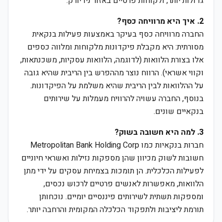
גדולות יותר, ולקוחות פרטיים באזור ניו יורק.
2. איך היא מרוויחה כסף?
החברה מרוויחה כסף בעיקר באמצעות פעילות בנקאית
מסורתית: היא מקבלת פיקדונות מלקוחות ומלווה כספים
אלו בצורת הלוואות (לדוגמה, הלוואות עסקיות, משכנתאות,
וקווי אשראי). הרווח נוצר מההפרש בין הריבית שהיא גובה
על ההלוואות לבין הריבית שהיא משלמת על הפיקדונות.
בנוסף, החברה עשויה להרוויח מעמלות על שירותים
בנקאיים שונים.
3. למה היא חשובה בשוק?
חברות בנקאיות כמו Metropolitan Bank Holding Corp
חשובות לשוק מכיוון שהן מספקות נזילות ואשראי חיוניים
לפעילות הכלכלית. הן תומכות בצמיחת עסקים על ידי מתן
הלוואות, מאפשרות לאנשים פרטיים לרכוש נכסים,
ומספקות תשתית לשירותים פיננסיים יומיים. נוכחותן
תורמת ליציבות ולתפקוד הכלכלה המקומית והרחבה יותר.