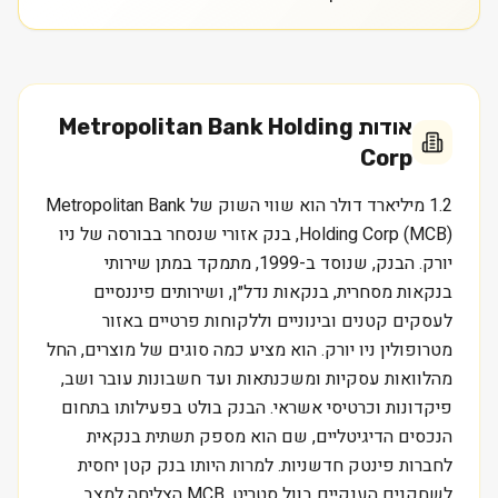
אודות
Metropolitan Bank Holding
Corp
1.2 מיליארד דולר הוא שווי השוק של Metropolitan Bank
Holding Corp (MCB), בנק אזורי שנסחר בבורסה של ניו
יורק. הבנק, שנוסד ב-1999, מתמקד במתן שירותי
בנקאות מסחרית, בנקאות נדל״ן, ושירותים פיננסיים
לעסקים קטנים ובינוניים וללקוחות פרטיים באזור
מטרופולין ניו יורק. הוא מציע כמה סוגים של מוצרים, החל
מהלוואות עסקיות ומשכנתאות ועד חשבונות עובר ושב,
פיקדונות וכרטיסי אשראי. הבנק בולט בפעילותו בתחום
הנכסים הדיגיטליים, שם הוא מספק תשתית בנקאית
לחברות פינטק חדשניות. למרות היותו בנק קטן יחסית
לשחקנים הענקיים בוול סטריט, MCB הצליחה למצב