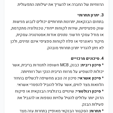
הרווחיות של החברה או להעריך את יעילותה התפעולית.
3. יתרון תחרותי
בתחום הבנקאות, יתרונות תחרותיים יכולים לנבוע מנישות
שוק ספציפיות, שירות לקוחות ייחודי, טכנולוגיה מתקדמת,
או מודל עסקי חדשני. נתונים אודות אסטרטגיה עסקית,
מיקוד גיאוגרפי או פלח לקוחות ספציפי אינם זמינים, ולכן
לא ניתן להגדיר יתרון תחרותי מובהק.
4. סיכונים מרכזיים
*
סיכון ריבית:
כבנק, MCB חשופה לתנודות בריבית, אשר
יכולות להשפיע על מרווח הריבית הנקי ועל רווחיותה.
*
סיכון אשראי:
סיכון זה נובע מחשיפה לכשלים בהחזר
הלוואות מצד לווים, אשר עלול להוביל להפסדי אשראי.
*
סיכון רגולטורי:
שינויים ברגולציה הבנקאית או פיקוח
הדוק יותר עלולים להטיל עלויות נוספות או להגביל את
פעילות הבנק.
*
תחרות:
הסקטור הבנקאי מאופיין בתחרות עזה מצד