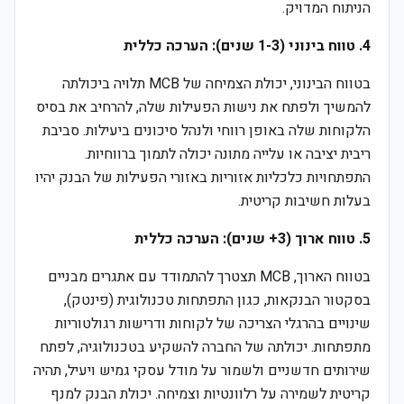
הניתוח המדויק.
4. טווח בינוני (1-3 שנים): הערכה כללית
בטווח הבינוני, יכולת הצמיחה של MCB תלויה ביכולתה
להמשיך ולפתח את נישות הפעילות שלה, להרחיב את בסיס
הלקוחות שלה באופן רווחי ולנהל סיכונים ביעילות. סביבת
ריבית יציבה או עלייה מתונה יכולה לתמוך ברווחיות.
התפתחויות כלכליות אזוריות באזורי הפעילות של הבנק יהיו
בעלות חשיבות קריטית.
5. טווח ארוך (3+ שנים): הערכה כללית
בטווח הארוך, MCB תצטרך להתמודד עם אתגרים מבניים
בסקטור הבנקאות, כגון התפתחות טכנולוגית (פינטק),
שינויים בהרגלי הצריכה של לקוחות ודרישות רגולטוריות
מתפתחות. יכולתה של החברה להשקיע בטכנולוגיה, לפתח
שירותים חדשניים ולשמור על מודל עסקי גמיש ויעיל, תהיה
קריטית לשמירה על רלוונטיות וצמיחה. יכולת הבנק למנף