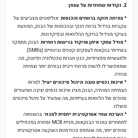
2. נקודות שחוזרות על עצמן
:
*
צמיחה חזקה ברווחים והכנסות
: אנליסטים מצביעים על
עקביות בגידול ברווח הנקי ובהכנסות של הבנק, המונעת
בעיקר מגידול בהיקף ההלוואות ובפיקדונות.
*
מודל עסקי איתן ומיקוד בנישות רווחיות
: הבנק מתמקד
בשירותי בנקאות לעסקים קטנים ובינוניים (SMBs)
ולתעשיות ספציפיות, כגון חברות טכנולוגיה ופינטק, מה
שמאפשר לו להשיג מרווחי ריבית גבוהים יותר וצמיחה
מהירה.
*
איכות נכסים טובה וניהול סיכונים יעיל
: למרות
הצמיחה המהירה, הבנק מציג איכות נכסים יציבה ושיעורים
נמוכים של הלוואות בעייתיות, מה שמעיד על ניהול סיכונים
מוצלח.
*
הערכת שווי אטרקטיבית יחסית למגזר
: בהשוואה
למתחרים במגזר הבנקאות, מניית MCB נסחרת במכפילים
נמוכים יותר, מה שנתפס כהזדמנות השקעה אטרקטיבית