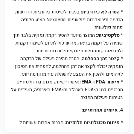
*
הסרה לא כירורגית:
בניגוד לשיטות כירורגיות הדורשות
הרדמה ופרוצדורות פולשניות, NexoBrid מציע חלופה
פחות פולשנית.
*
סלקטיביות:
המוצר מיועד להסיר רקמה נמקית בלבד תוך
שמירה על רקמה בריאה, מה שיכול לתרום לשימור רקמות
ולתוצאות קוסמטיות ופונקציונליות טובות יותר.
*
קיצור זמן ההחלמה:
הסרה מהירה ויעילה של הרקמה
הנמקית יכולה לקצר את זמן ההחלמה, להפחית את הסיכון
לזיהומים ולהכין את הפצע להשתלת עור מוקדמת יותר.
*
אישור FDA ו-EMA:
אישורי שיווק מגופים רגולטוריים
מרכזיים כמו ה-FDA בארה"ב וה-EMA באירופה, מעידים על
בטיחות ויעילות המוצר.
4. איומים תחרותיים:
*
פיתוח טכנולוגיות חלופיות:
חברות אחרות עשויות ל