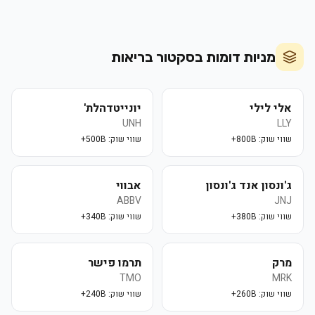
מניות דומות בסקטור
בריאות
אלי לילי
יונייטדהלת'
UNH
LLY
שווי שוק:
800B+
שווי שוק:
500B+
ג'ונסון אנד ג'ונסון
אבווי
ABBV
JNJ
שווי שוק:
380B+
שווי שוק:
340B+
מרק
תרמו פישר
TMO
MRK
שווי שוק:
260B+
שווי שוק:
240B+