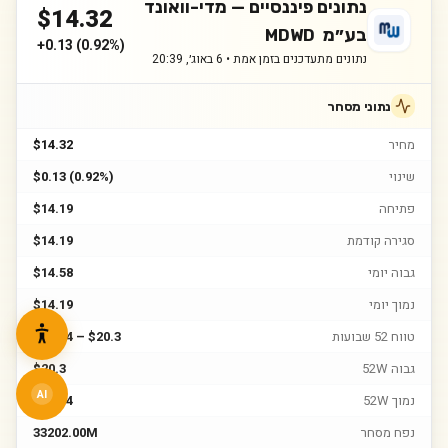
נתונים פיננסיים —
מדי-וואונד
$
14.32
בע״מ
MDWD
+
0.13
(
0.92%
)
נתונים מתעדכנים בזמן אמת •
6 באוג׳, 20:39
נתוני מסחר
מחיר
$14.32
שינוי
$0.13 (0.92%)
פתיחה
$14.19
סגירה קודמת
$14.19
גבוה יומי
$14.58
נמוך יומי
$14.19
טווח 52 שבועות
$13.54 – $20.3
גבוה 52W
$20.3
AI
נמוך 52W
$13.54
נפח מסחר
33202.00M