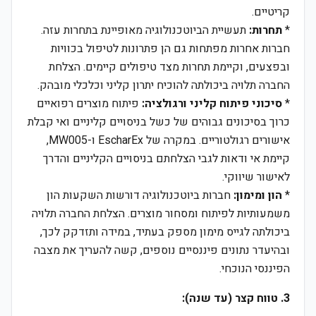
קריטיים.
*
תחרות:
תעשיית הביוטכנולוגיה מאופיינת בתחרות עזה.
חברות אחרות מפתחות גם הן פתרונות לטיפול בכוויות
ובפצעים, וקיימת תחרות מצד טיפולים קיימים. הצלחת
החברה תלויה ביכולתה להוכיח יתרון קליני וכלכלי מובהק.
*
סיכוני פיתוח קליני ורגולציה:
פיתוח מוצרים רפואיים
כרוך בסיכונים גבוהים של כשל בניסויים קליניים ואי קבלת
אישורים רגולטוריים. במקרה של EscharEx ו-MW005,
קיימת אי ודאות לגבי הצלחתם בניסויים הקליניים והדרך
לאישור שיווקי.
*
הון ומימון:
חברות ביוטכנולוגיה דורשות השקעות הון
משמעותיות לפיתוח ומסחור מוצרים. הצלחת החברה תלויה
ביכולתה לגייס מימון מספק בעתיד, במידה ותזדקק לכך,
ובהיעדר נתונים פיננסיים נוספים, קשה להעריך את מצבה
הפיננסי הנוכחי.
3. טווח קצר (עד שנה):