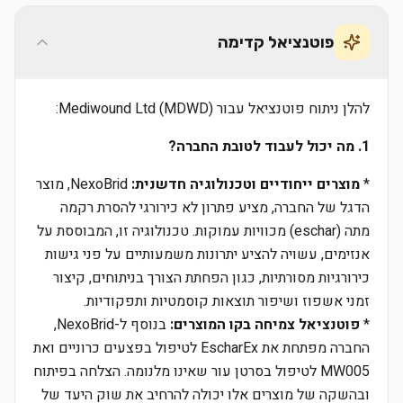
פוטנציאל קדימה
להלן ניתוח פוטנציאל עבור Mediwound Ltd (MDWD):
1. מה יכול לעבוד לטובת החברה?
*
מוצרים ייחודיים וטכנולוגיה חדשנית:
NexoBrid, מוצר
הדגל של החברה, מציע פתרון לא כירורגי להסרת רקמה
מתה (eschar) מכוויות עמוקות. טכנולוגיה זו, המבוססת על
אנזימים, עשויה להציע יתרונות משמעותיים על פני גישות
כירורגיות מסורתיות, כגון הפחתת הצורך בניתוחים, קיצור
זמני אשפוז ושיפור תוצאות קוסמטיות ותפקודיות.
*
פוטנציאל צמיחה בקו המוצרים:
בנוסף ל-NexoBrid,
החברה מפתחת את EscharEx לטיפול בפצעים כרוניים ואת
MW005 לטיפול בסרטן עור שאינו מלנומה. הצלחה בפיתוח
ובהשקה של מוצרים אלו יכולה להרחיב את שוק היעד של