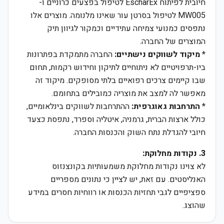
חיובית לפיתוח EscharEx לטיפול בפצעים כרוניים ו-
MW005 לטיפול בסרטן עור שאינו מלנומה. מוצרים אלו
נתפסים כמנועי צמיחה עתידיים וכמקור לגיוון תיק
המוצרים של החברה.
*
מיקוד לשווקים נישתיים:
החברה מתמקדת בפתרונות
ביו-תרפויטיים לא ניתוחיים לתיקון וחידוש רקמות, תחום
שבו קיימים צרכים רפואיים בלתי מסופקים. מיקוד זה
מאפשר לה למצב את מוצריה כמובילים בתחומם.
*
התרחבות גאוגרפית:
ההתרחבות לשווקים בינלאומיים,
כולל ארצות הברית, גרמניה, איטליה וספרד, נתפסת כצעד
חיובי להגדלת נתח השוק והכנסות החברה.
3. נקודות מחלוקת:
לא צוינו נקודות מחלוקת משמעותיות בקונצנזוס
האנליסטים. עם זאת, יש לציין כי נתונים מספריים
ספציפיים לגבי תחזיות הכנסות או רווחיות חסרים במידע
שהוצג.