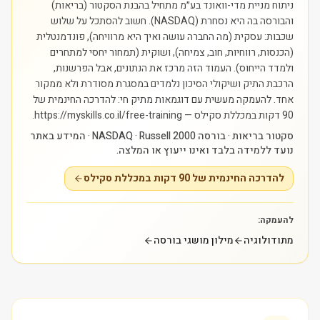
ניתוח מניית מדי-וואונד בע״מ מתחיל בהבנת הסקטור (בריאות)
והבורסה בה היא נסחרת (NASDAQ). חשוב להסתכל על שלוש
שכבות: עסקית (מה החברה עושה ואיך היא מרוויחה), פונדמנטלית
(הכנסות, רווחיות, חוב, צמיחה), ושוקית (תמחור יחסי למתחרים
ולמדד הייחוס). העמוד הזה מרכז את הנתונים, אבל הפרשנות,
הרכבת התיק ושיקולי הסיכון נלמדים במסגרת מסודרת ולא ממקור
אחד.
להעמקה מעשית עם דוגמאות מתיק חי: להדרכה החינמית של
90 דקות במכללת סקילס — https://myskills.co.il/free-training.
סקטור בריאות · בורסה NASDAQ · Russell 2000 · המידע באתר
נועד ללמידה בלבד ואינו ייעוץ או המלצה.
להדרכה החינמית של 90 דקות במכללת סקילס
להעמקה:
מתודולוגיה
מילון מושגי בורסה