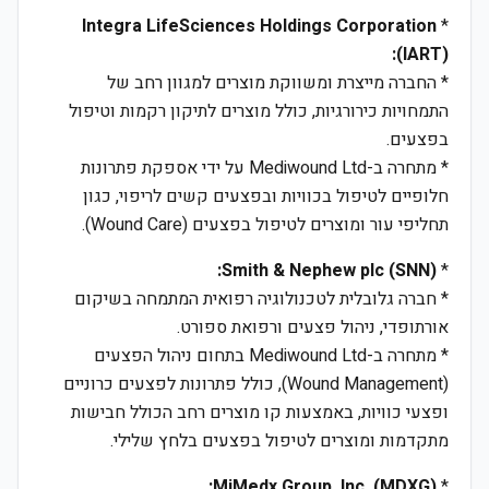
Integra LifeSciences Holdings Corporation
*
(IART):
* החברה מייצרת ומשווקת מוצרים למגוון רחב של
התמחויות כירורגיות, כולל מוצרים לתיקון רקמות וטיפול
בפצעים.
* מתחרה ב-Mediwound Ltd על ידי אספקת פתרונות
חלופיים לטיפול בכוויות ובפצעים קשים לריפוי, כגון
תחליפי עור ומוצרים לטיפול בפצעים (Wound Care).
Smith & Nephew plc (SNN):
*
* חברה גלובלית לטכנולוגיה רפואית המתמחה בשיקום
אורתופדי, ניהול פצעים ורפואת ספורט.
* מתחרה ב-Mediwound Ltd בתחום ניהול הפצעים
(Wound Management), כולל פתרונות לפצעים כרוניים
ופצעי כוויות, באמצעות קו מוצרים רחב הכולל חבישות
מתקדמות ומוצרים לטיפול בפצעים בלחץ שלילי.
MiMedx Group, Inc. (MDXG):
*