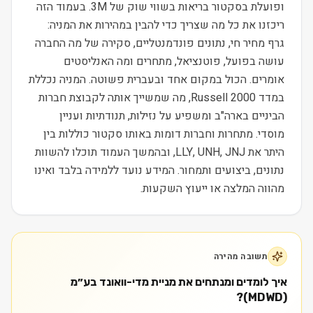
ופועלת בסקטור בריאות בשווי שוק של 3M. בעמוד הזה
ריכזנו את כל מה שצריך כדי להבין במהירות את המניה:
גרף מחיר חי, נתונים פונדמנטליים, סקירה של מה החברה
עושה בפועל, פוטנציאל, מתחרים ומה האנליסטים
אומרים. הכול במקום אחד ובעברית פשוטה. המניה נכללת
במדד Russell 2000, מה שמשייך אותה לקבוצת חברות
הביניים בארה"ב ומשפיע על נזילות, תנודתיות ועניין
מוסדי. מתחרות וחברות דומות באותו סקטור כוללות בין
היתר את LLY, UNH, JNJ, ובהמשך העמוד תוכלו להשוות
נתונים, ביצועים ותמחור. המידע נועד ללמידה בלבד ואינו
מהווה המלצה או ייעוץ השקעות.
תשובה מהירה
איך לומדים ומנתחים את מניית מדי-וואונד בע״מ
(MDWD)?