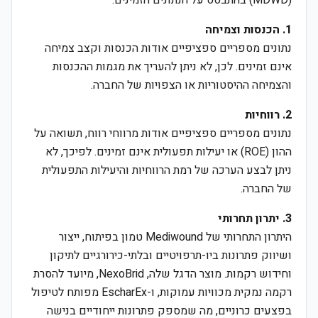
(MDWD) בהתבסס על הנתונים הזמינים:
1. הכנסות וצמיחה
נתונים מספריים ספציפיים אודות הכנסות וקצב צמיחה
אינם זמינים. לכן, לא ניתן להעריך את מגמות ההכנסות
והצמיחה ההיסטוריות או הצפויות של החברה.
2. רווחיות
נתונים מספריים ספציפיים אודות מרווחי רווח, תשואה על
ההון (ROE) או יעילות תפעולית אינם זמינים. לפיכך, לא
ניתן לבצע הערכה של רמת הרווחיות והיעילות התפעולית
של החברה.
3. יתרון תחרותי
היתרון התחרותי של Mediwound טמון בפיתוח, ייצור
ושיווק פתרונות ביו-תרפויטיים ובלתי-כירורגיים לתיקון
וחידוש רקמות. מוצר הדגל שלה, NexoBrid, מיועד להסרת
רקמה נמקית מכוויות עמוקות, ו-EscharEx מפותח לטיפול
בפצעים כרוניים, מה שמספק פתרונות ייחודיים בנישה