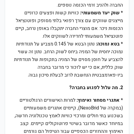
החברה ולהניב זרמי הכנסה נוספים.
*
שוק יעד משמעותי:
כוויות קשות ופצעים כרוניים
מייצגים שווקים עם צורך רפואי בלתי מסופק ופוטנציאל
הכנסות ניכר. אם מוצרי החברה יתקבלו באופן נרחב, קיים
פוטנציאל משמעותי לחדירה לשווקים אלו.
*
בטא נמוכה:
נתון הבטא של 0.145 מצביע על תנודתיות
נמוכה יחסית של המניה ביחס לשוק הרחב. נתון זה עשוי
להצביע על חוסן מסוים של המניה בתקופות של תנודתיות
שוק כללית, אם כי יש לזכור כי מדובר בחברה
ביו-פארמצבטית הנחשבת לרוב לבעלת סיכון גבוה.
2. מה עלול לפגוע בחברה?
*
אתגרי מסחור ואימוץ:
למרות האישורים הרגולטוריים
(במקרה של NexoBrid), קיימים אתגרים משמעותיים
בשכנוע בתי חולים ומרכזי כוויות לאמץ טכנולוגיה חדשה,
במיוחד כאשר מדובר בשינוי פרוטוקולים קיימים. קצב
האימוץ וההחזרים הכספיים עבור הטיפול הם גורמים