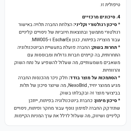
טיפולית זו.
4. סיכונים מרכזיים
*
סיכון רגולטורי וקליני:
הצלחת החברה תלויה באישור
רגולטורי מתמשך ובתוצאות חיוביות של ניסויים קליניים
עבור מוצריה בפיתוח, כגון EscharEx ו-MW005.
*
תחרות בשוק:
החברה פועלת בתעשיית הביוטכנולוגיה
התחרותית, בה קיימים חברות גדולות ומבוססות עם
משאבים משמעותיים, מה שעלול להשפיע על נתח השוק
והרווחיות.
*
הסתמכות על מוצר בודד:
חלק ניכר מהכנסות החברה
מגיע ממוצר יחיד, NexoBrid, מה שיוצר סיכון של תלות
בביצועי מוצר זה ובקבלתו בשוק.
*
סיכון מימון:
כחברת ביוטכנולוגיה בפיתוח, ייתכן
שתזדקק החברה למימון נוסף עבור מחקר ופיתוח, ניסויים
קליניים ושיווק, מה שעלול לדלל את ערך המניות הקיימות.