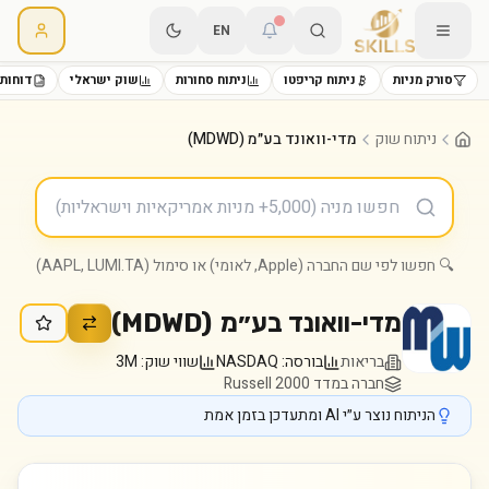
EN
סורק מניות
ניתוח קריפטו
ניתוח סחורות
שוק ישראלי
דוחות 
ניתוח שוק
מדי-וואונד בע״מ (MDWD)
🔍 חפשו לפי שם החברה (Apple, לאומי) או סימול (AAPL, LUMI.TA)
מדי-וואונד בע״מ
(
MDWD
)
בריאות
בורסה:
NASDAQ
שווי שוק:
3M
חברה במדד Russell 2000
הניתוח נוצר ע״י AI ומתעדכן בזמן אמת