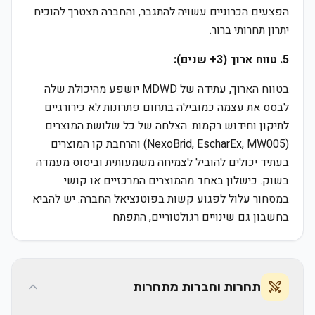
הפצעים הכרוניים עשויה להתגבר, והחברה תצטרך להוכיח
יתרון תחרותי ברור.
5. טווח ארוך (3+ שנים):
בטווח הארוך, עתידה של MDWD יושפע מהיכולת שלה
לבסס את עצמה כמובילה בתחום פתרונות לא כירורגיים
לתיקון וחידוש רקמות. הצלחה של כל שלושת המוצרים
(NexoBrid, EscharEx, MW005) והרחבת קו המוצרים
בעתיד יכולים להוביל לצמיחה משמעותית וביסוס מעמדה
בשוק. כישלון באחד מהמוצרים המרכזיים או קושי
במסחור עלול לפגוע קשות בפוטנציאל החברה. יש להביא
בחשבון גם שינויים רגולטוריים, התפתח
תחרות וחברות מתחרות