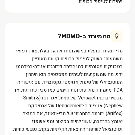
ויחידות לטיפול בכוויות.
מה מיוחד ב-
MDWD
?
מדי-וואונד פועלת בנישה תחרותית אך בעלת צורך רפואי
משמעותי. השוק לטיפול בכוויות קשות מאופיין
בטכניקות מסורתיות כמו כריתה כירורגית או דה-ברידמנט
ידני, מה שמשקיעים לעיתים מפספסים הוא היתרון
הפוטנציאלי של טיפול אנזימטי. נקסובריד, עם אישור ה-
FDA, מתמודד מול פתרונות קיימים כמו סכין כירורגית, או
מכשירים כמו Versajet של סמית׳ אנד נפו (Smith &
Nephew) או ציוד ה-Debridement של ארטיפקס
(Artifex). יתרונה התחרותי של מדי-וואונד, אם המוצר
יאומץ בהרחבה, עשוי להיות בקיצור זמני אשפוז
ופוטנציאל לשיפור התוצאות הקליניות בקרב נפגעי כוויות.