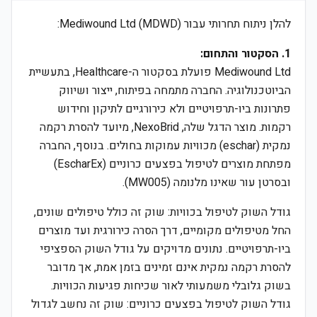
להלן ניתוח תחרותי עבור Mediwound Ltd (MDWD):
1. הסקטור והתחום:
Mediwound Ltd פועלת בסקטור ה-Healthcare, בתעשיית
הביוטכנולוגיה. החברה מתמחה בפיתוח, ייצור ושיווק
פתרונות ביו-תרפויטיים ולא כירורגיים לתיקון וחידוש
רקמות. מוצר הדגל שלה, NexoBrid, מיועד להסרת רקמה
נמקית (eschar) מכוויות עמוקות בחולים. בנוסף, החברה
מפתחת מוצרים לטיפול בפצעים כרוניים (EscharEx)
ובסרטן עור שאינו מלנומה (MW005).
גודל השוק לטיפול בכוויות: שוק זה כולל טיפולים שונים,
החל מטיפולים מקומיים, דרך הסרה כירורגית ועד מוצרים
ביו-תרפויטיים. נתונים מדויקים על גודל השוק הספציפי
להסרת רקמה נמקית אינם זמינים בזמן אמת, אך מדובר
בשוק גלובלי משמעותי לאור שכיחות פגיעות הכוויות.
גודל השוק לטיפול בפצעים כרוניים: שוק זה נחשב לגדול