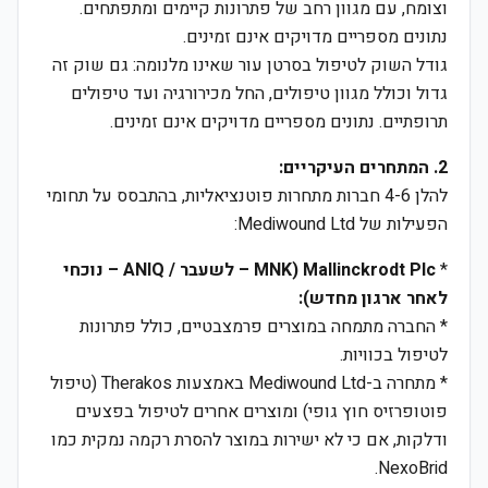
וצומח, עם מגוון רחב של פתרונות קיימים ומתפתחים.
נתונים מספריים מדויקים אינם זמינים.
גודל השוק לטיפול בסרטן עור שאינו מלנומה: גם שוק זה
גדול וכולל מגוון טיפולים, החל מכירורגיה ועד טיפולים
תרופתיים. נתונים מספריים מדויקים אינם זמינים.
2. המתחרים העיקריים:
להלן 4-6 חברות מתחרות פוטנציאליות, בהתבסס על תחומי
הפעילות של Mediwound Ltd:
*
Mallinckrodt Plc (MNK – לשעבר / ANIQ – נוכחי
לאחר ארגון מחדש):
* החברה מתמחה במוצרים פרמצבטיים, כולל פתרונות
לטיפול בכוויות.
* מתחרה ב-Mediwound Ltd באמצעות Therakos (טיפול
פוטופרזיס חוץ גופי) ומוצרים אחרים לטיפול בפצעים
ודלקות, אם כי לא ישירות במוצר להסרת רקמה נמקית כמו
NexoBrid.