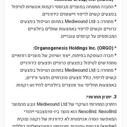
* החברה מתמחה במוצרים מבוססי רקמות אנושיות לטיפול
בפצעים קשים לריפוי ויישומים כירורגיים.
* מתחרה ב-Mediwound Ltd בתחום הטיפול בפצעים
כרוניים וקשים לריפוי באמצעות שתלים ביולוגיים
המבוססים על קרומים עובריים.
Organogenesis Holdings Inc. (ORGO):
*
* חברה העוסקת בפיתוח, ייצור ושיווק של מוצרים רפואיים
מתחדשים לטיפול בפצעים כרוניים ופצעים כירורגיים.
* מתחרה ב-Mediwound Ltd בתחום הטיפול בפצעים
קשים לריפוי, כולל פצעים סוכרתיים ופצעי ורידים,
באמצעות תחליפי עור ומוצרים ביולוגיים לחידוש רקמות.
3. יתרון תחרותי:
היתרון התחרותי העיקרי של Mediwound Ltd נובע מהמוצר
NexoBrid. NexoBrid הוא מוצר ביו-פרמצבטי ייחודי
המאפשר הסרה אנזימטית לא כירורגית של רקמה נמקית
(eschar) מכוויות עמוקות. יתרונותיו הפוטנציאליים כוללים: