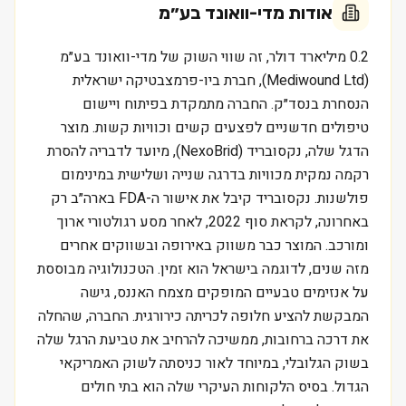
אודות
מדי-וואונד בע״מ
0.2 מיליארד דולר, זה שווי השוק של מדי-וואונד בע״מ
(Mediwound Ltd), חברת ביו-פרמצבטיקה ישראלית
הנסחרת בנסד״ק. החברה מתמקדת בפיתוח ויישום
טיפולים חדשניים לפצעים קשים וכוויות קשות. מוצר
הדגל שלה, נקסובריד (NexoBrid), מיועד לדבריה להסרת
רקמה נמקית מכוויות בדרגה שנייה ושלישית במינימום
פולשנות. נקסובריד קיבל את אישור ה-FDA בארה״ב רק
באחרונה, לקראת סוף 2022, לאחר מסע רגולטורי ארוך
ומורכב. המוצר כבר משווק באירופה ובשווקים אחרים
מזה שנים, לדוגמה בישראל הוא זמין. הטכנולוגיה מבוססת
על אנזימים טבעיים המופקים מצמח האננס, גישה
המבקשת להציע חלופה לכריתה כירורגית. החברה, שהחלה
את דרכה ברחובות, ממשיכה להרחיב את טביעת הרגל שלה
בשוק הגלובלי, במיוחד לאור כניסתה לשוק האמריקאי
הגדול. בסיס הלקוחות העיקרי שלה הוא בתי חולים