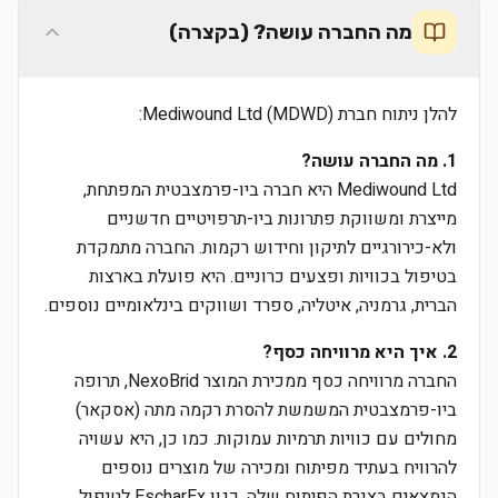
מה החברה עושה? (בקצרה)
להלן ניתוח חברת Mediwound Ltd (MDWD):
1. מה החברה עושה?
Mediwound Ltd היא חברה ביו-פרמצבטית המפתחת,
מייצרת ומשווקת פתרונות ביו-תרפויטיים חדשניים
ולא-כירורגיים לתיקון וחידוש רקמות. החברה מתמקדת
בטיפול בכוויות ופצעים כרוניים. היא פועלת בארצות
הברית, גרמניה, איטליה, ספרד ושווקים בינלאומיים נוספים.
2. איך היא מרוויחה כסף?
החברה מרוויחה כסף ממכירת המוצר NexoBrid, תרופה
ביו-פרמצבטית המשמשת להסרת רקמה מתה (אסקאר)
מחולים עם כוויות תרמיות עמוקות. כמו כן, היא עשויה
להרוויח בעתיד מפיתוח ומכירה של מוצרים נוספים
הנמצאים בצנרת הפיתוח שלה, כגון EscharEx לטיפול