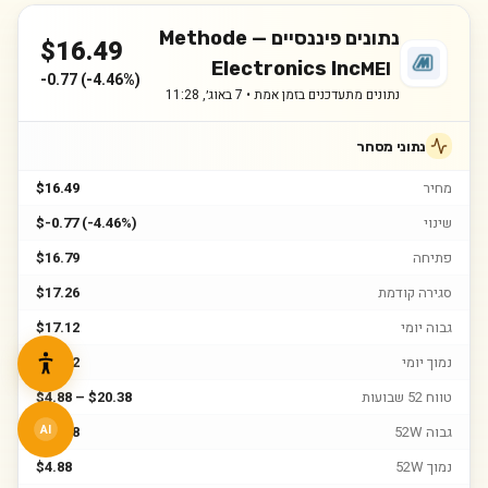
נתונים פיננסיים —
Methode
$
16.49
Electronics Inc
MEI
-0.77
(
-4.46%
)
נתונים מתעדכנים בזמן אמת •
7 באוג׳, 11:28
נתוני מסחר
מחיר
$16.49
שינוי
$-0.77 (-4.46%)
פתיחה
$16.79
סגירה קודמת
$17.26
גבוה יומי
$17.12
נמוך יומי
$16.32
טווח 52 שבועות
$4.88 – $20.38
גבוה 52W
$20.38
AI
נמוך 52W
$4.88