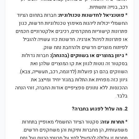
רכב, בנייה ותשתיות.
*
פוטנציאל לחדשנות טכנולוגית:
חברות בתחום הציוד
החשמלי יכולות ליהנות מאימוץ טכנולוגיות חדשות, כגון
פתרונות קישוריות מתקדמים, רכיבים אלקטרוניים חכמים
או פתרונות לניהול אנרגיה. חדשנות כזו עשויה להוביל
לפיתוח מוצרים חדשים ולהרחבת נתח שוק.
*
גיוון במוצרים או בשווקים (בהנחה):
חברות גדולות
בסקטור זה נוטות לגוון את קו המוצרים שלהן ואת
השווקים בהם הן פועלות (לדוגמה, רכב, תעשייה, צבא).
גיוון כזה מפחית את התלות במגזר יחיד ומייצב את
ההכנסות. ללא נתונים ספציפיים אודות החברה, זוהי הנחה
בלבד.
2. מה עלול לפגוע בחברה?
*
תחרות עזה:
סקטור הציוד החשמלי מאופיין בתחרות
משמעותית, הן מחברות ותיקות והן משחקנים חדשים.
תחרות זו עלולה להפעיל לחץ על מרווחי הרווח ועל נתח