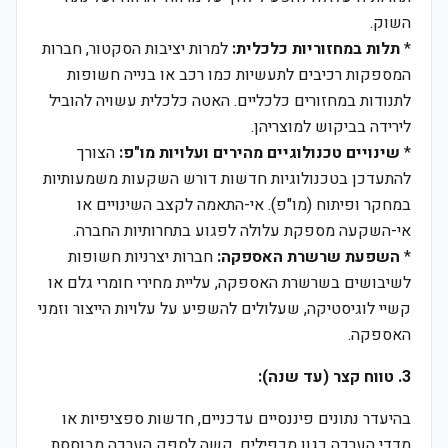
השוק.
*
תלות במחזוריות כלכלית:
למרות יציבות הסקטור, חברות
המספקות רכיבים לתעשיות כמו רכב או בנייה חשופות
לתנודות במחזורים כלכליים. האטה כלכלית עשויה להוביל
לירידה בביקוש למוצריהן.
*
שינויים טכנולוגיים מהירים ועלויות מו"פ:
הצורך
להתעדכן בטכנולוגיות חדשות דורש השקעות משמעותיות
במחקר ופיתוח (מו"פ). אי-התאמה לקצב השינויים או
אי-השקעה מספקת עלולה לפגוע בתחרותיות החברה.
*
השפעת שרשרת האספקה:
חברות יצרניות חשופות
לשיבושים בשרשרת האספקה, עליית מחירי חומרי גלם או
קשיי לוגיסטיקה, שעלולים להשפיע על עלויות הייצור וזמני
האספקה.
3. טווח קצר (עד שנה):
בהיעדר נתונים פיננסיים עדכניים, חדשות ספציפיות או
מדדי הערכה כגון מכפילים, קשה לספק הערכה מבוססת.