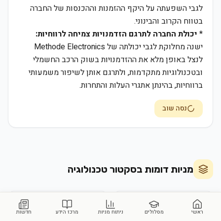
לגבי השפעתה על היקף ההזמנות וההכנסות של החברה
בטווח הקרוב והבינוני.
*
יכולת החברה לתרגם הזדמנויות צמיחה לרווחיות:
ישנה מחלוקת לגבי יכולתה של Methode Electronics
לנצל באופן מלא את ההזדמנויות בשוק הרכב החשמלי
ובטכנולוגיות מתקדמות, ולתרגם אותן לשיפור משמעותי
ברווחיות, בהינתן אתגרי העלות והתחרות.
נסה שוב
מניות דומות בסקטור
טכנולוגיה
אפל
מייקרוסופט
ראשי
מסלולים
ניתוח מניות
מרכז הידע
חדשות
MSFT
AAPL