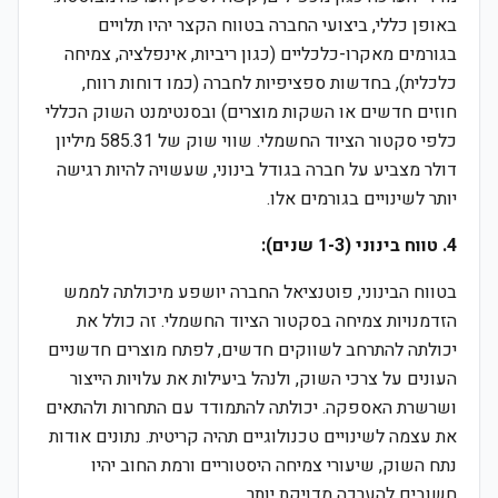
באופן כללי, ביצועי החברה בטווח הקצר יהיו תלויים
בגורמים מאקרו-כלכליים (כגון ריביות, אינפלציה, צמיחה
כלכלית), בחדשות ספציפיות לחברה (כמו דוחות רווח,
חוזים חדשים או השקות מוצרים) ובסנטימנט השוק הכללי
כלפי סקטור הציוד החשמלי. שווי שוק של 585.31 מיליון
דולר מצביע על חברה בגודל בינוני, שעשויה להיות רגישה
יותר לשינויים בגורמים אלו.
4. טווח בינוני (1-3 שנים):
בטווח הבינוני, פוטנציאל החברה יושפע מיכולתה לממש
הזדמנויות צמיחה בסקטור הציוד החשמלי. זה כולל את
יכולתה להתרחב לשווקים חדשים, לפתח מוצרים חדשניים
העונים על צרכי השוק, ולנהל ביעילות את עלויות הייצור
ושרשרת האספקה. יכולתה להתמודד עם התחרות ולהתאים
את עצמה לשינויים טכנולוגיים תהיה קריטית. נתונים אודות
נתח השוק, שיעורי צמיחה היסטוריים ורמת החוב יהיו
חשובים להערכה מדויקת יותר.