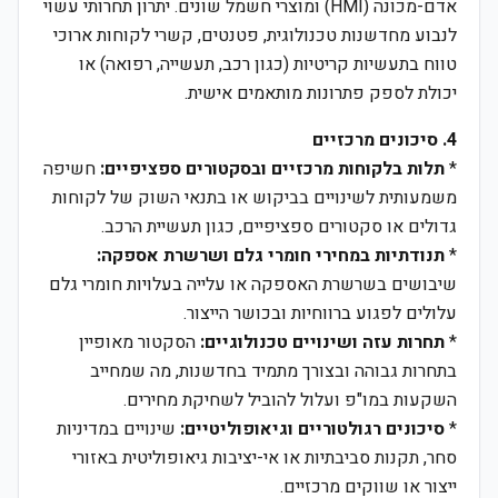
אדם-מכונה (HMI) ומוצרי חשמל שונים. יתרון תחרותי עשוי
לנבוע מחדשנות טכנולוגית, פטנטים, קשרי לקוחות ארוכי
טווח בתעשיות קריטיות (כגון רכב, תעשייה, רפואה) או
יכולת לספק פתרונות מותאמים אישית.
4. סיכונים מרכזיים
*
תלות בלקוחות מרכזיים ובסקטורים ספציפיים:
חשיפה
משמעותית לשינויים בביקוש או בתנאי השוק של לקוחות
גדולים או סקטורים ספציפיים, כגון תעשיית הרכב.
*
תנודתיות במחירי חומרי גלם ושרשרת אספקה:
שיבושים בשרשרת האספקה או עלייה בעלויות חומרי גלם
עלולים לפגוע ברווחיות ובכושר הייצור.
*
תחרות עזה ושינויים טכנולוגיים:
הסקטור מאופיין
בתחרות גבוהה ובצורך מתמיד בחדשנות, מה שמחייב
השקעות במו"פ ועלול להוביל לשחיקת מחירים.
*
סיכונים רגולטוריים וגיאופוליטיים:
שינויים במדיניות
סחר, תקנות סביבתיות או אי-יציבות גיאופוליטית באזורי
ייצור או שווקים מרכזיים.