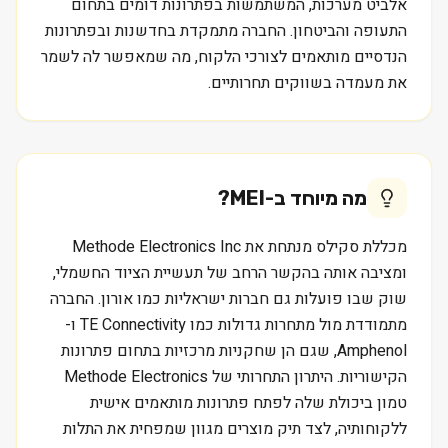
אלביט מערכות, המשתמשות בפתרונות דומים בתחום
התעופה והביטחון. החברה מתמקדת בחדשנות ובפתרונות
הנדסיים מותאמים לצורכי הלקוח, מה שמאפשר לה לשמר
את מעמדה בשווקים תחרותיים.
מה מיוחד ב-
MEI
?
מכללת סקילס מנתחת את Methode Electronics Inc
ומציבה אותה בהקשר הרחב של תעשיית הציוד החשמלי,
שוק שבו פועלות גם חברות ישראליות כמו אורון. החברה
מתמודדת מול מתחרות גדולות כמו TE Connectivity ו-
Amphenol, שגם הן שחקניות מרכזיות בתחום פתרונות
הקישוריות. היתרון התחרותי של Methode Electronics
טמון ביכולת שלה לפתח פתרונות מותאמים אישית
ללקוחותיה, לצד תיק מוצרים מגוון שמפחית את התלות