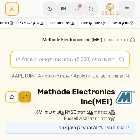
EN
סורק מניות
ניתוח קריפטו
ניתוח סחורות
שוק ישראלי
דוחות 
ניתוח שוק
Methode Electronics Inc (MEI)
🔍 חפשו לפי שם החברה (Apple, לאומי) או סימול (AAPL, LUMI.TA)
Methode Electronics
Inc
(
MEI
)
טכנולוגיה
בורסה:
NYSE
שווי שוק:
6M
חברה במדד Russell 2000
הניתוח נוצר ע״י AI ומתעדכן בזמן אמת