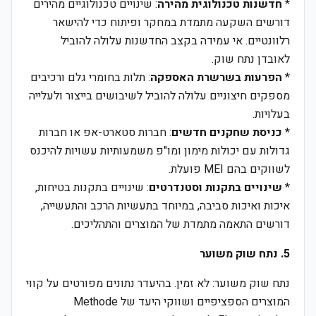
*
חדשנות טכנולוגית מהירה
: שינויים טכנולוגיים מהירים
דורשים השקעה מתמדת במחקר ופיתוח כדי להישאר
רלוונטיים. אי עמידה בקצב החדשנות עלולה להוביל
לאובדן נתח שוק.
*
הפרעות בשרשרת האספקה
: תלות בחומרי גלם ורכיבים
מספקים חיצוניים עלולה להוביל לשיבושים בייצור ולעלייה
בעלויות.
*
כניסת שחקנים חדשים
: חברות סטארט-אפ או חברות
גדולות עם יכולות מימון ומו"פ משמעותיות עשויות להיכנס
לשווקים בהם MEI פועלת.
*
שינויים בתקנות וסטנדרטים
: שינויים בתקנות בטיחות,
איכות ואיכות סביבה, במיוחד בתעשיות הרכב והתעשייה,
דורשים התאמה מתמדת של המוצרים והתהליכים.
5. נתח שוק משוער
נתח שוק משוער: לא זמין. בהיעדר נתונים מפורטים על קווי
המוצרים הספציפיים ושווקי היעד של Methode