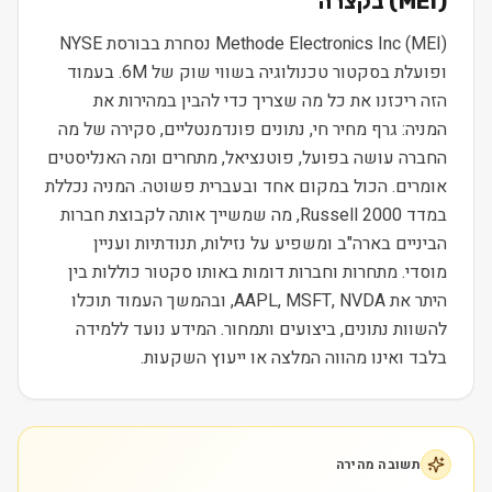
) בקצרה
MEI
(
Methode Electronics Inc (MEI) נסחרת בבורסת NYSE
ופועלת בסקטור טכנולוגיה בשווי שוק של 6M. בעמוד
הזה ריכזנו את כל מה שצריך כדי להבין במהירות את
המניה: גרף מחיר חי, נתונים פונדמנטליים, סקירה של מה
החברה עושה בפועל, פוטנציאל, מתחרים ומה האנליסטים
אומרים. הכול במקום אחד ובעברית פשוטה. המניה נכללת
במדד Russell 2000, מה שמשייך אותה לקבוצת חברות
הביניים בארה"ב ומשפיע על נזילות, תנודתיות ועניין
מוסדי. מתחרות וחברות דומות באותו סקטור כוללות בין
היתר את AAPL, MSFT, NVDA, ובהמשך העמוד תוכלו
להשוות נתונים, ביצועים ותמחור. המידע נועד ללמידה
בלבד ואינו מהווה המלצה או ייעוץ השקעות.
תשובה מהירה