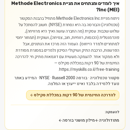
איך לומדים ומנתחים את מניית Methode Electronics
Inc (MEI)?
ניתוח מניית Methode Electronics Inc מתחיל בהבנת הסקטור
(טכנולוגיה) והבורסה בה היא נסחרת (NYSE). חשוב להסתכל על
שלוש שכבות: עסקית (מה החברה עושה ואיך היא מרוויחה),
פונדמנטלית (הכנסות, רווחיות, חוב, צמיחה), ושוקית (תמחור יחסי
למתחרים ולמדד הייחוס). העמוד הזה מרכז את הנתונים, אבל
הפרשנות, הרכבת התיק ושיקולי הסיכון נלמדים במסגרת מסודרת
ולא ממקור אחד.
להעמקה מעשית עם דוגמאות מתיק חי: להדרכה
החינמית של 90 דקות במכללת סקילס —
https://myskills.co.il/free-training.
סקטור טכנולוגיה · בורסה NYSE · Russell 2000 · המידע באתר
נועד ללמידה בלבד ואינו ייעוץ או המלצה.
להדרכה החינמית של 90 דקות במכללת סקילס
להעמקה:
מתודולוגיה
מילון מושגי בורסה