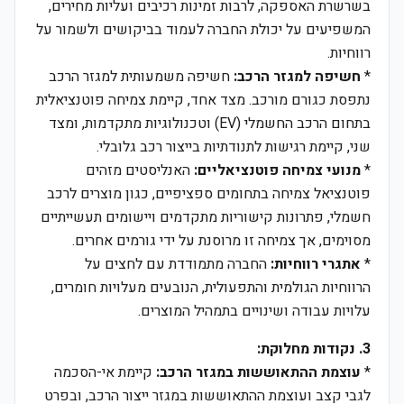
בשרשרת האספקה, לרבות זמינות רכיבים ועליות מחירים,
המשפיעים על יכולת החברה לעמוד בביקושים ולשמור על
רווחיות.
*
חשיפה למגזר הרכב:
חשיפה משמעותית למגזר הרכב
נתפסת כגורם מורכב. מצד אחד, קיימת צמיחה פוטנציאלית
בתחום הרכב החשמלי (EV) וטכנולוגיות מתקדמות, ומצד
שני, קיימת רגישות לתנודתיות בייצור רכב גלובלי.
*
מנועי צמיחה פוטנציאליים:
האנליסטים מזהים
פוטנציאל צמיחה בתחומים ספציפיים, כגון מוצרים לרכב
חשמלי, פתרונות קישוריות מתקדמים ויישומים תעשייתיים
מסוימים, אך צמיחה זו מרוסנת על ידי גורמים אחרים.
*
אתגרי רווחיות:
החברה מתמודדת עם לחצים על
הרווחיות הגולמית והתפעולית, הנובעים מעלויות חומרים,
עלויות עבודה ושינויים בתמהיל המוצרים.
3. נקודות מחלוקת:
*
עוצמת ההתאוששות במגזר הרכב:
קיימת אי-הסכמה
לגבי קצב ועוצמת ההתאוששות במגזר ייצור הרכב, ובפרט