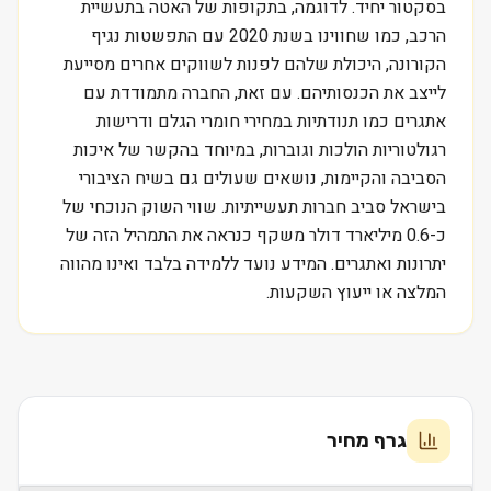
בסקטור יחיד. לדוגמה, בתקופות של האטה בתעשיית
הרכב, כמו שחווינו בשנת 2020 עם התפשטות נגיף
הקורונה, היכולת שלהם לפנות לשווקים אחרים מסייעת
לייצב את הכנסותיהם. עם זאת, החברה מתמודדת עם
אתגרים כמו תנודתיות במחירי חומרי הגלם ודרישות
רגולטוריות הולכות וגוברות, במיוחד בהקשר של איכות
הסביבה והקיימות, נושאים שעולים גם בשיח הציבורי
בישראל סביב חברות תעשייתיות. שווי השוק הנוכחי של
כ-0.6 מיליארד דולר משקף כנראה את התמהיל הזה של
יתרונות ואתגרים. המידע נועד ללמידה בלבד ואינו מהווה
המלצה או ייעוץ השקעות.
גרף מחיר