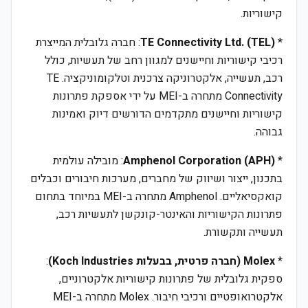
קישוריות.
*
TE Connectivity Ltd. (TEL)
: חברה גלובלית המייצרת
רכיבי קישוריות וחיישנים למגוון רחב של תעשיות, כולל
רכב, תעשייה, אלקטרוניקה צרכנית וטלקומוניקציה. TE
Connectivity מתחרה ב-MEI על ידי אספקת פתרונות
קישוריות וחיישנים מתקדמים הדורשים דיוק ואמינות
גבוהה.
*
Amphenol Corporation (APH)
: מובילה עולמית
בתכנון, ייצור ושיווק של מחברים, מערכות חיבורים וכבלים
קואקסיאליים. Amphenol מתחרה ב-MEI במיוחד בתחום
פתרונות הקישוריות והאינטר-קונקשן לתעשיות רכב,
תעשייה ותקשורת.
*
Molex (חברה פרטית, בבעלות Koch Industries)
:
ספקית גלובלית של פתרונות קישוריות אלקטרוניים,
אלקטרואופטיים ורכיבי חיבור. Molex מתחרה ב-MEI