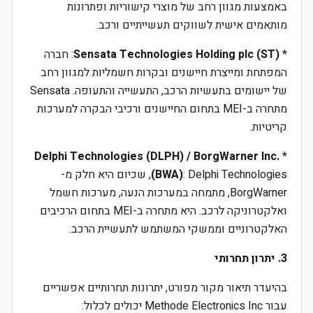
באמצעות מגוון רחב של מוצרי קישוריות ופתרונות
מותאמים אישית לשווקים תעשייתיים ורכב.
*
Sensata Technologies Holding plc (ST)
: חברה
המפתחת ומייצרת חיישנים ובקרות חשמליות למגוון רחב
של יישומים בתעשיות הרכב, התעשייה והתעופה. Sensata
מתחרה ב-MEI בתחום החיישנים ורכיבי הבקרה למערכות
קריטיות.
Delphi Technologies (DLPH) / BorgWarner Inc.
*
(BWA)
: Delphi Technologies, שכיום היא חלק מ-
BorgWarner, מתמחה במערכות הנעה, מערכות חשמל
ואלקטרוניקה לרכב. היא מתחרה ב-MEI בתחום הרכיבים
האלקטרוניים וממשקי המשתמש לתעשיית הרכב.
3. יתרון תחרותי
בהיעדר תיאור מקור מפורט, יתרונות תחרותיים אפשריים
עבור Methode Electronics Inc יכולים לכלול: