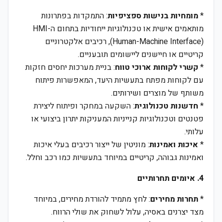
*
מומחיות בנישות ספציפיות
: התמקדות בפתרונות
מותאמים אישית או טכנולוגיות ייחודיות בתחום ה-HMI
(Human-Machine Interface), רכיבים אלקטרוניים
קריטיים או חיישנים ליישומים תובעניים.
*
קשרי לקוחות ארוכי טווח
: בניית מערכות יחסים חזקות
עם לקוחות מפתח בתעשיות היעד, המאפשרות פיתוח
משותף של מוצרים ושירותים.
*
חדשנות טכנולוגית
: השקעה במחקר ופיתוח ליצירת
פטנטים וטכנולוגיות קנייניות המעניקות יתרון ביצועי או
עלותי.
*
איכות ואמינות
: מוניטין של ייצור רכיבים בעלי איכות
ואמינות גבוהה, קריטיים במיוחד בתעשיות כמו רכב וחלל.
4. איומים תחרותיים
*
תחרות מחירים
: לחץ מתמיד להורדת מחירים, במיוחד
מצד יצרנים באסיה, עלול לשחוק את שולי הרווח.