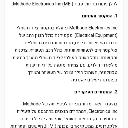
להלן ניתוח תחרותי עבור Methode Electronics Inc (MEI):
1. הסקטור והתחום
Methode Electronics Inc פועלת בסקטור ציוד חשמלי
(Electrical Equipment). סקטור זה כולל מגוון רחב של
חברות המייצרות רכיבים, מערכות ומוצרים חשמליים
ואלקטרוניים לתעשיות שונות, כולל רכב, תעשייה, צרכנות
ותקשורת. גודל השוק העולמי לציוד חשמלי מוערך במאות
מיליארדי דולרים, עם צמיחה מונעת על ידי חדשנות
טכנולוגית, חשמול הולך וגובר של תעשיות והצורך
בפתרונות יעילים לאנרגיה.
2. המתחרים העיקריים
בהיעדר תיאור מקור מפורט לפעילותה של Methode
Electronics Inc, המתחרים מוצגים בהתבסס על פעילות
טיפוסית בסקטור ציוד חשמלי, שעשויה לכלול רכיבים
אלקטרוניים, ממשקי אדם-מכונה (HMI), חיישנים ופתרונות