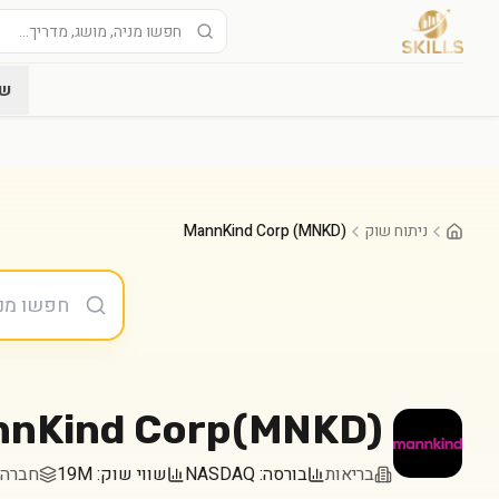
שו
ניתוח שוק
MannKind Corp (MNKD)
nKind Corp
(
MNKD
)
בריאות
בורסה:
NASDAQ
שווי שוק:
19M
חברה במדד 