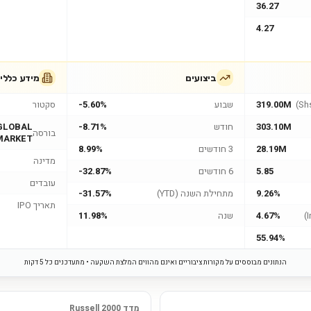
36.27
4.27
ביצועים
מידע כללי
319.00M
שבוע
-5.60%
סקטור
303.10M
חודש
-8.71%
GLOBAL
בורסה
MARKET
28.19M
3 חודשים
8.99%
מדינה
5.85
6 חודשים
-32.87%
עובדים
9.26%
מתחילת השנה (YTD)
-31.57%
תאריך IPO
4.67%
שנה
11.98%
55.94%
הנתונים מבוססים על מקורות ציבוריים ואינם מהווים המלצת השקעה • מתעדכנים כל 5 דקות
מדד Russell 2000