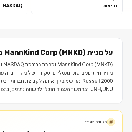
בריאות
NASDAQ
על מניית
) בקצרה
MNKD
(
MannKind Corp
מחיר חי, נתונים פונדמנטליים, סקירה של מה החברה ע
UNH, JNJ, ובהמשך העמוד תוכלו להשוות נתונים, ביצועים ותמחור. המידע נועד ללמידה בלבד ואינו מהווה המלצה או ייעוץ השקעות.
תשובה מהירה