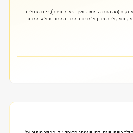
ה היא נסחרת (NASDAQ). חשוב להסתכל על שלוש שכבות: עסקית (מה החברה עושה ואיך היא מרוויחה), פונדמנטלית
התיק ושיקולי הסיכון נלמדים במסגרת מסודרת ולא ממקור
MannKind, יצרנית מכשור רפואי ותרופות בתחום הסוכרת ומחלות ריאה נדירות, המספר של 1.3 מיליארד דולר בשווי שוק, כפי שנסחר בנאסד ״ ק, מספר סיפור על