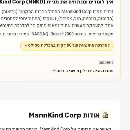
איך לומדים ומנתחים את מניית MannKind Corp (MNKD)?
(הכנסות, רווחיות, חוב, צמיחה), ושוקית (תמחור יחסי למתחרי
אחד.
להעמקה מעשית עם דוגמאות מתיק חי: להדרכה החינמית של 90 דקות במכללת סקילס — myskills.co.il/free-training
סקטור בריאות · בורסה NASDAQ · Russell 2000 · המידע באתר נועד ללמידה בלבד ואינו ייעוץ או המלצה.
להדרכה החינמית של 90 דקות במכללת סקילס
להעמקה:
מתודולוגיה
מילון מושגי בורסה
אודות
MannKind Corp