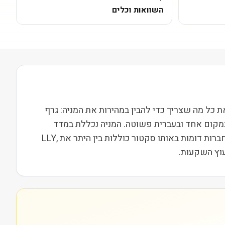
השוואות וכלים
ופועלת בסקטור בריאות בשווי שוק של 19M. בעמוד הזה ריכזנו את כל מה שצריך כדי להבין במהירות את המניה: גרף
במקום אחד ובעברית פשוטה. המניה נכללת במדד
Russell 2000, מה שמשייך אותה לקבוצת חברות הביניים בארה"ב ומשפיע על נזילות, תנודתיות ועניין מוסדי. מתחרות וחברות דומות באותו סקטור כוללות בין היתר את LLY,