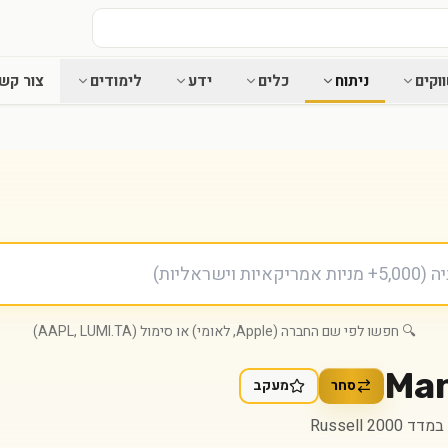
וקים
ניתוח
כלים
ידע
לימודים
צור קש
🔍 חפשו לפי שם החברה (Apple, לאומי) או סימול (AAPL, LUMI.TA)
Man
סחר
מעקב
Russell 2000