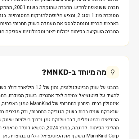
בארצות הברית ומנסה לבסס את מעמדה בשוק תחרותי במיוחד. 
החברה השקיעה בפיתוח יכולות ייצור וטכנולוגיות אספקה חד
מה מיוחד ב-
MNKD
?
אינסולין רבים. הית
הרופאים והמטופלים, דבר שלוקח זמן וכרוך בעלויות שיווק ג
תהליכי הפיתוח. לדוגמה, במר
MannKind Corp משקף את הפוטנציאל הגלום במוצריה, אך גם את אי הוודאות הקיימת בשוק הביוטכנולוגיה. המידע נועד ללמידה בלבד ואינו מהווה המלצה או ייעוץ השקעות.