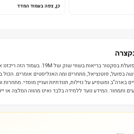
כן, צפה בעמוד המדד
MannKind Corp (MNKD) נסחרת בבורסת NASDAQ 
ושה בפועל, פוטנציאל, מתחרים ומה האנליסטים אומרים. הכול 