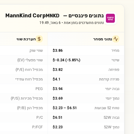
נתונים פיננסיים —
MannKind Corp
MNKD
נתונים מתעדכנים בזמן אמת •
6 באוג׳, 19:49
נתוני מסחר
הערכת שווי
מחיר
$3.86
שווי שוק
שינוי
$-0.24 (-5.85%)
שווי מפעלי (EV)
פתיחה
$3.82
מכפיל רווח (P/E)
סגירה קודמת
$4.1
מכפיל רווח עתידי
גבוה יומי
$3.94
PEG
נמוך יומי
$3.69
מכפיל מכירות (P/S)
טווח 52 שבועות
$2.23 – $6.51
מכפיל הון (P/B)
גבוה 52W
$6.51
P/C
נמוך 52W
$2.23
P/FCF