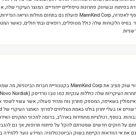
מסוכרת סוג 1 וסוג 2, ומציע חלופה להזרקות המסורתיות. בנוסף לאפרזה, rp
בסיס הלקוחות שלה כולל מטופלים, רופאים ובתי חולים, כאשר המטרה 
שניות.
במבט על שוק הביוטכנולוגיה, נתון של 1.3 מיליארד דולר בשווי שוק מצי
רון התחרותי של MannKind טמון באפרזה, אינסולין בשאיפה, המספק פתרון נוח ומהיר פעולה
בוהות. בנוסף, רגולציות מחמירות בארה״ב, בדומה למכוני התקנים האיר
ץ 2024, הנשיא דונלד טראמפ חתם על חוקים חדשים שמטרתם להקל על פיתוח תרופות, אך