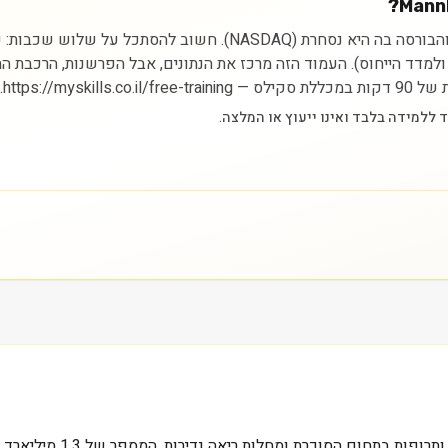
ניתוח מניית MannKind Corp מתחיל בהבנת הסקטור (בריאות) והבורסה ב
ם ולמדד הייחוס). העמוד הזה מרכז את הנתונים, אבל הפרשנות, הרכבת 
https://.
כאשר אנו מביטים על  Corp