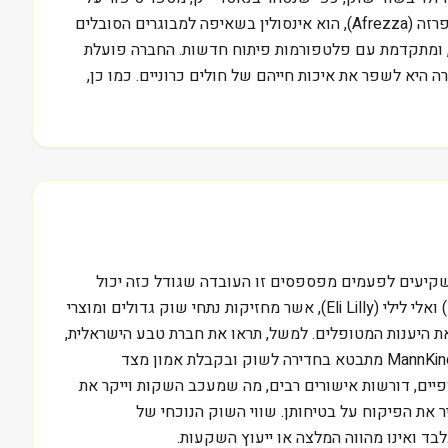
חברה ששואפת לחדש. החברה שהוקמה בשנת 2001, מתמקדת בפיתוח ובשיווק פתרונות טיפוליים ייחודיים. המוצר העיקרי שלה, אפרזה (Afrezza), הוא אינסולין בשאיפה למבוגרים הסובלים
MannKind Co פועלת גם בתחום מחלות הריאה הנדירות, ומתקדמת עם פלטפורמות פיתוח חדשות. החברה פועלת
היא לשפר את איכות חייהם של חולים כרוניים. כמו כן,
ב את MannKind Corp בקטגוריית חברות הבינוניות, מה שמשקיעים לפעמים מפספסים זו העובדה שגודל כזה יכול
להעיד על פוטנציאל צמיחה לצד אתגרים. בשוק הסוכרת, המתחרות העיקריות שלה כוללות ענקיות כמו נובו נורדיסק (Novo Nordisk) ואלי לילי (Eli Lilly), אשר מחזיקות נתחי שוק גדולים ומוצרי
, אשר עשוי לשפר את היענות המטופלים. למשל, תראו את חברת טבע הישראלית,
שנאבקת שנים רבות בשוק הגנריקה התחרותי, ורק מוצרים חדשניים או בעלי יתרון בולט באמת מצליחים לפרוץ. האתגר העיקרי של MannKind מתבטא בחדירה לשוק ובקבלת אמון מצד
ופיים, דורשות אישורים רבים, מה שמעכב השקות וייקר את
 גם להגביר את הפיקוח על בטיחותן. שווי השוק הנוכחי של