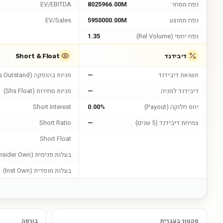
נפח מסחר
8025966.00M
EV/EBITDA
נפח ממוצע
5950000.00M
EV/Sales
נפח יחסי (Rel Volume)
1.35
דיבידנד
Short & Float
תשואת דיבידנד
—
מניות בהנפקה (Shs Outstand)
דיבידנד למניה
—
מניות סחירות (Shs Float)
יחס חלוקה (Payout)
0.00%
Short Interest
צמיחת דיבידנד (5 שנים)
—
Short Ratio
Short Float
בעלות פנימית (Insider Own)
בעלות מוסדית (Inst Own)
סקטור בעברית
בורסה