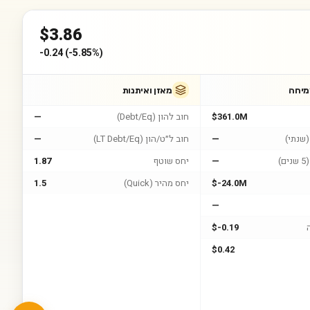
$
3.86
-0.24
(
-5.85%
)
מיחה
מאזן ואיתנות
$361.0M
חוב להון (Debt/Eq)
—
שנתי)
—
חוב ל״ט/הון (LT Debt/Eq)
—
)
—
יחס שוטף
1.87
$-24.0M
יחס מהיר (Quick)
1.5
—
$-0.19
$0.42