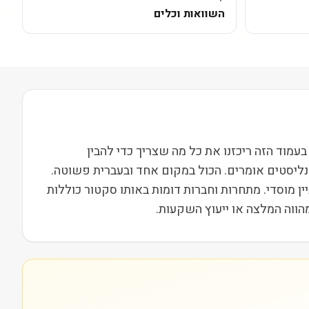
השוואות וכלים
ורקר פארטס אוף אמריקה (MPAA) נסחרת בבורסת NASDAQ ופועלת בסקטור צריכה מחזורית בשווי שוק של 4M. בעמוד הזה ריכזנו את כל מה שצריך כדי להבין
אנליסטים אומרים. הכול במקום אחד ובעברית פשוטה.
נודתיות ועניין מוסדי. מתחרות וחברות דומות באותו סקטור כוללות