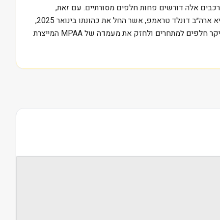
רכבים אלה דורשים פחות חלפים מסורתיים. עם זאת,
במדינות כמו ישראל, שבהן צי הרכב המונע בדלק עדיין גדול מאוד, הביקוש לחלפים קיימים צפוי להישאר יציב לעוד שנים רבות. נשיא ארה״ב דונלד טראמפ, אשר החל את כהונתו בינואר 2025,
עשוי להשפיע על הסחר העולמי והמכסים, דבר שעלול להשפיע על יבוא ויצוא חלפים. למשל, עליית מכסים על ייבוא מסין עלולה לייקר חלפים למתחרים ולחזק את מעמדה של MPAA המייצרת