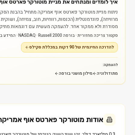
איך לומדים ומנתחים את מניית מוטורקר פארטס אוף אמרי
מרוויחה), פונדמנטלית (הכנסות, רווחיות, חוב, צמיחה), ושוק
מסודרת ולא ממקור אחד.
להעמקה מעשית עם דוגמאות מתיק חי: להדרכה החינמית של 90 דקות במכללת 
סקטור צריכה מחזורית · בורסה NASDAQ · Russell 2000 · המידע באתר נועד ללמידה בלבד ואינו ייעוץ או המלצה.
להדרכה החינמית של 90 דקות במכללת סקילס
להעמקה:
מתודולוגיה
מילון מושגי בורסה
אודות
מוטורקר פארטס אוף אמריקה