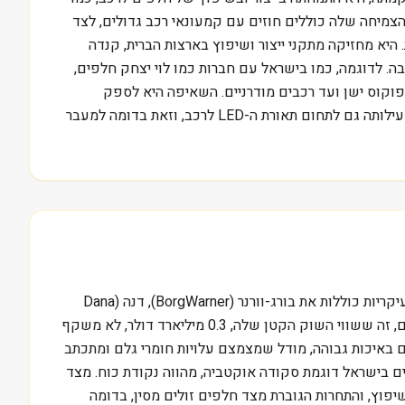
צמיחה שלה כוללים חוזים עם קמעונאי רכב גדולים, לצד
 היא מחזיקה מתקני ייצור ושיפוץ בארצות הברית, קנדה
. לדוגמה, כמו בישראל עם חברות כמו לוי יצחק חלפים,
פוקוס ישן ועד רכבים מודרניים. השאיפה היא לספק
פתרונות אמינים לבעלי רכבים ולמפעילי צי רכב כאחד. היא מתמודדת עם תחרות עזה בשוק רווי. בשנים האחרונות היא הרחיבה את פעילותה גם לתחום תאורת ה-LED לרכב, וזאת בדומה למעבר
מוטורקר פארטס אוף אמריקה פועלת בסביבה תחרותית ומורכבת, כאשר היא מתמודדת מול ענקיות בתחום חלפי הרכב. מתחרותיה העיקריות כוללות את בורג-וורנר (BorgWarner), דנה (Dana
Inc) וחברות כמו ג׳נסון (GKN Sinter Metals) ואמריקן אקסל (American Axle & Manufacturing). מה שמשקיעים מפספסים לעיתים, זה ששווי השוק הקטן שלה, 0.3 מיליארד דולר, לא משקף
 באיכות גבוהה, מודל שמצמצם עלויות חומרי גלם ומתכתב
ם בישראל דוגמת סקודה אוקטביה, מהווה נקודת כוח. מצד
שיפוץ, והתחרות הגוברת מצד חלפים זולים מסין, בדומה