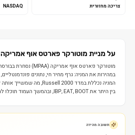
צריכה מחזורית
NASDAQ
על מניית
מוטורקר פארטס אוף אמריקה
(
במהירות את המניה: גרף מחיר חי, נתונים פונדמנטליי
המניה נכללת במדד l 2000
בין היתר את IBP, EAT, BOOT, ובהמשך העמוד תוכלו להשוות נתונים, ביצועים ותמחור. המידע נועד ללמידה בלבד ואינו מהווה המלצה או ייעוץ השקעות.
תשובה מהירה