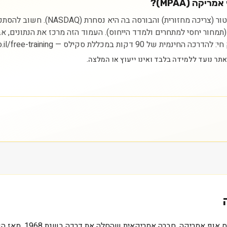
קה (MPAA)?
ניתוח מניית מוטורקר פארטס אוף אמרי
ית (תמחור יחסי למתחרים ולמדד הייחוס). העמוד הזה מרכז את הנתונים,
סקילס — https://myskills.co.il/free-training.
0.3 מיליארד דולר, ז