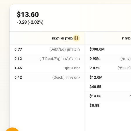
$
13.60
-0.28
(
-2.02%
)
מיחה
מאזן ואיתנות
$790.0M
חוב להון (Debt/Eq)
0.77
שנתי)
9.93%
חוב ל״ט/הון (LT Debt/Eq)
0.12
)
7.87%
יחס שוטף
1.46
$12.0M
יחס מהיר (Quick)
0.42
$40.55
$14.06
$0.88