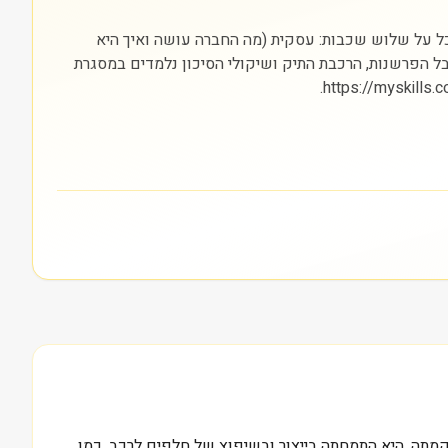
קה מתחיל בהבנת הסקטור (צריכה מחזורית) והבורסה בה היא נסחרת (NASDAQ). חשוב להסתכל על שלוש שכבות: עסקית (מה החברה עושה ואיך היא
 אבל הפרשנות, הרכבת התיק ושיקולי הסיכון נלמדים במסגרת
הו שווי השוק הנוכחי של מוטורקר פארטס אוף אמריקה, חברה אמריקאית שהחלה את דרכה בשנת 1968. מאז הקמתה, היא התמחתה בייצור ובשיפוץ של חלפים לרכב, כמו