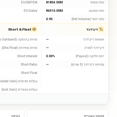
נפח מסחר
81854.00M
EV/EBITDA
נפח ממוצע
86510.00M
EV/Sales
נפח יחסי (Rel Volume)
0.95
דיבידנד
Short & Float
תשואת דיבידנד
—
מניות בהנפקה (Shs Outstand)
דיבידנד למניה
—
מניות סחירות (Shs Float)
יחס חלוקה (Payout)
0.00%
Short Interest
צמיחת דיבידנד (5 שנים)
—
Short Ratio
Short Float
בעלות פנימית (Insider Own)
בעלות מוסדית (Inst Own)
סקטור בעברית
בורסה