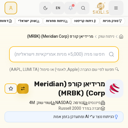
EN
סורק מניות
ניתוח קריפטו
ניתוח סחורות
שוק ישראלי
דוחות 
ניתוח שוק
מרידיאן קורפ (Meridian Corp) (MRBK)
🔍 חפשו לפי שם החברה (Apple, לאומי) או סימול (AAPL, LUMI.TA)
מרידיאן קורפ (Meridian
)
MRBK
(
Corp)
פיננסים
בורסה:
NASDAQ
שווי שוק:
4M
חברה במדד Russell 2000
הניתוח נוצר ע״י AI ומתעדכן בזמן אמת