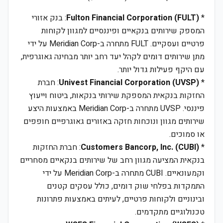
*
Fulton Financial Corporation (FULT)
: בנק אזורי
המספק שירותים בנקאיים ופיננסיים למגוון לקוחות
פרטיים ועסקיים. FULT מתחרה ב-Meridian Corp על ידי
מתן שירותים דומים לקהל יעד רחב יותר מבחינה גאוגרפית,
עם היקף פעילות גדול יותר.
*
Univest Financial Corporation (UVSP)
: חברת
החזקות בנקאית המספקת שירותי בנקאות, ביטוח וייעוץ
פיננסי. UVSP מתחרה ב-Meridian Corp באמצעות היצע
שירותים מגוון ונוכחות חזקה באזורים גאוגרפיים חופפים
או סמוכים.
*
Customers Bancorp, Inc. (CUBI)
: חברת החזקות
בנקאית המציעה מגוון רחב של שירותים בנקאיים מסחריים
וקמעונאיים. CUBI מתחרה ב-Meridian Corp על ידי
התמקדות בפלחי שוק דומים, כולל עסקים קטנים
ובינוניים ולקוחות פרטיים, לעיתים באמצעות פתרונות
טכנולוגיים מתקדמים.