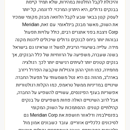
והיכולת לקבל החלטות במהירות, שלא תמיד קיימת
בבנקים גדולים, היא היתרון המרכזי. לדוגמה, קל יותר
לעסק קטן בבאר שבע לקבל הלוואה מבנק מקומי שמכיר
את השוק, מאשר מבנק בינלאומי. עם זאת, Meridian
Corp ניצבת בפני אתגרים רבים, כולל עלויות תפעול
גבוהות יותר ביחס לבנקים גדולים שיכולים ליהנות מקנה
מידה. עלייה בשיעורי הריבית, למשל זו שראינו גם בישראל
בשנה שעברה, משפיעה על הרווחיות של כלל הבנקים, אך
בנקים קטנים יותר לעיתים רגישים יותר לכך. רגולציה
מחמירה, כמו חוקי ההון והנזילות שקבעה הפדרל ריזרב
בארה״ב, מהווה גם היא נטל משמעותי על תפעול החברה.
שינויים במדיניות ממשל טראמפ, כמו הקלות רגולטוריות
אפשריות בענף הפיננסים, עשויים להשפיע על החברה,
אבל לרוב השינויים האלה פחות משפיעים על בנקים
קהילתיים קטנים. ההסתמכות על השוק המקומי
בפנסילבניה ודלאוור חושפת את Meridian Corp גם
לסיכונים כלכליים אזוריים. עובד כשבונים אמון מול