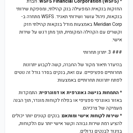
*
WSFS Financial Corporation (WSFS)
: חברת
החזקות בנקאית המפעילה בנק קהילתי, ומספקת שירותי
בנקאות, ניהול עושר ושירותי תאגיד. WSFS מתחרה ב-
Meridian Corp באמצעות מודל בנקאות קהילתי חזק
וקשרים עם הקהילה המקומית, תוך מתן דגש על שירות
אישי.
### 3. יתרון תחרותי
בהיעדר תיאור מקור של החברה, קשה לקבוע יתרונות
תחרותיים ספציפיים. עם זאת, בנקים בסדר גודל זה נוטים
לפתח יתרונות תחרותיים באמצעות:
*
התמחות בנישה גאוגרפית או דמוגרפית
: התמקדות
באזור גאוגרפי ספציפי או בפלח לקוחות מוגדר, תוך הבנה
מעמיקה של צרכיהם.
*
שירות לקוחות אישי ומותאם
: בנקים קטנים יותר יכולים
להציע רמת שירות גבוהה וקשר אישי יותר עם הלקוחות,
בניגוד לבנקים גדולים.