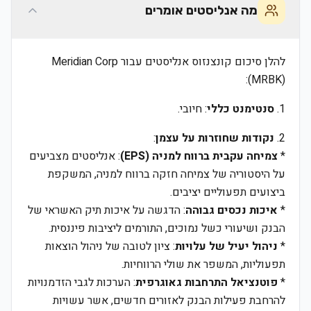
מה אנליסטים אומרים
להלן סיכום קונצנזוס אנליסטים עבור Meridian Corp
(MRBK):
1.
סנטימנט כללי
: חיובי.
2.
נקודות שחוזרות על עצמן
:
*
צמיחה עקבית ברווח למניה (EPS)
: אנליסטים מצביעים
על היסטוריה של צמיחה חזקה ברווח למניה, המשקפת
ביצועים תפעוליים יציבים.
*
איכות נכסים גבוהה
: הדגשה על איכות תיק האשראי של
הבנק ושיעורי כשל נמוכים, התורמים ליציבות פיננסית.
*
ניהול יעיל של עלויות
: ציון לטובה של ניהול הוצאות
תפעוליות, המשפר את שולי הרווחיות.
*
פוטנציאל התרחבות גאוגרפית
: הערכות לגבי הזדמנויות
להרחבת פעילות הבנק לאזורים חדשים, אשר עשויות