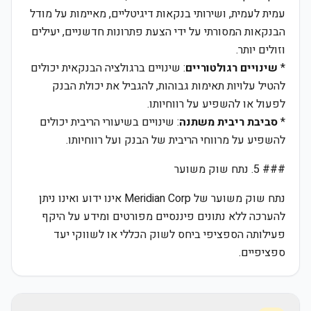
עמית לעמית, ושירותי בנקאות דיגיטליים, מאיימות על מודל
הבנקאות המסורתי על ידי הצעת פתרונות חדשניים, יעילים
וזולים יותר.
*
שינויים רגולטוריים
: שינויים ברגולציה הבנקאית יכולים
להטיל עלויות תאימות גבוהות, להגביל את יכולת הבנק
לפעול או להשפיע על רווחיותו.
*
סביבת ריבית משתנה
: שינויים בשיעורי הריבית יכולים
להשפיע על מרווחי הריבית של הבנק ועל רווחיותו.
### 5. נתח שוק משוער
נתח שוק משוער של Meridian Corp אינו ידוע ואינו ניתן
להערכה ללא נתונים פיננסיים מפורטים ומידע על היקף
פעילותה הספציפי ביחס לשוק הכללי או לשווקי יעד
ספציפיים.