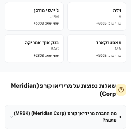
ויזה
ג'יי.פי מורגן
JPM
V
שווי שוק:
600B+
שווי שוק:
600B+
מאסטרקארד
בנק אוף אמריקה
BAC
MA
שווי שוק:
500B+
שווי שוק:
280B+
שאלות נפוצות על
מרידיאן קורפ (Meridian
Corp)
מה החברה מרידיאן קורפ (Meridian Corp) (MRBK)
עושה?