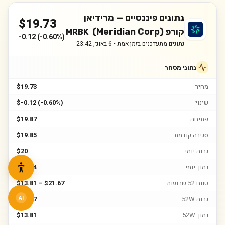
נתונים פיננסיים —
מרידיאן
$
19.73
קורפ (Meridian Corp)
MRBK
-0.12
(
-0.60%
)
נתונים מתעדכנים בזמן אמת •
6 באוג׳, 23:42
נתוני מסחר
מחיר
$19.73
שינוי
$-0.12 (-0.60%)
פתיחה
$19.87
סגירה קודמת
$19.85
גבוה יומי
$20
נמוך יומי
$19.44
טווח 52 שבועות
$13.81 – $21.67
גבוה 52W
$21.67
AI
נמוך 52W
$13.81