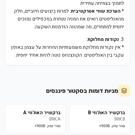
לתמוך בצמיחה עתידית.
*
הערכת שווי אטרקטיבית
: למרות ביצועים חיוביים, חלק
מהאנליסטים רואים את המניה נסחרת במכפילים נמוכים
יחסית למתחרים, מה שמהווה הזדמנות השקעה.
3.
נקודות מחלוקת
:
* אין נקודות מחלוקת משמעותיות החוזרות על עצמן באופן
עקבי בין האנליסטים. הקונצנזוס נוטה להיות אחיד יחסית.
מניות דומות בסקטור
פיננסים
ברקשיר האת'ווי B
ברקשיר האת'ווי A
BRK.A
BRK.B
שווי שוק:
900B+
שווי שוק:
900B+