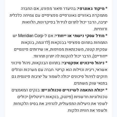
*
מיקוד גאוגרפי:
בהיעדר תיאור מפורט, אם החברה
מתמקדת באזורים גאוגרפיים ספציפיים עם צמיחה כלכלית
יציבה, הדבר יכול לתרום לגידול בפיקדונות, הלוואות
ורווחיות.
*
מודל עסקי נישתי או ייחודי:
אם ל-Meridian Corp יש
התמחות בתחום ספציפי בבנקאות (לדוגמה, בנקאות
עסקית קטנה, משכנתאות מסוימות, או שירותים פיננסיים
ייחודיים), הדבר יכול להקנות לה יתרון תחרותי.
*
ניהול סיכונים אפקטיבי:
בתחום הבנקאות, ניהול סיכוני
אשראי, ריבית ונזילות הוא קריטי. חברה עם מערכות ונהלים
חזקים לניהול סיכונים יכולה לשמור על יציבות פיננסית גם
בתנאי שוק משתנים.
*
יכולת התאמה לשינויים טכנולוגיים:
בנקים המאמצים
טכנולוגיות חדשניות (פינטק, בנקאות דיגיטלית) יכולים
לשפר את היעילות התפעולית, להרחיב את בסיס הלקוחות
ולשפר את חווית הלקוח.