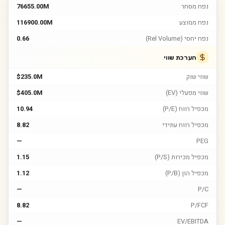
נפח מסחר
76655.00M
נפח ממוצע
116900.00M
נפח יחסי (Rel Volume)
0.66
הערכת שווי
שווי שוק
$235.0M
שווי מפעלי (EV)
$405.0M
מכפיל רווח (P/E)
10.94
מכפיל רווח עתידי
8.82
—
PEG
מכפיל מכירות (P/S)
1.15
מכפיל הון (P/B)
1.12
—
P/C
8.82
P/FCF
—
EV/EBITDA