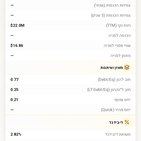
צמיחת הכנסות (שנתי)
—
צמיחת הכנסות (5 שנים)
—
רווח נקי (TTM)
$22.0M
הכנסה למניה
—
שווי ספרי למניה
$16.86
מזומן למניה
—
מאזן ואיתנות
חוב להון (Debt/Eq)
0.77
חוב ל״ט/הון (LT Debt/Eq)
0.25
יחס שוטף
0.21
יחס מהיר (Quick)
—
דיבידנד
תשואת דיבידנד
2.82%