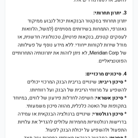
לחשב או לנתח מדדים אלו.
3. יתרון תחרותי:
יתרון תחרותי בסקטור הבנקאות יכול לנבוע ממיקוד
גאוגרפי, התמחות בשירותים מסוימים (למשל, הלוואות
לעסקים קטנים, בנקאות פרטית), טכנולוגיה חדשנית, או
מודל שירות לקוחות ייחודי. ללא מידע נוסף על פעילותה
של Meridian Corp, לא ניתן לזהות את יתרונותיה התחרותיים
הפוטנציאליים.
4. סיכונים מרכזיים:
*
סיכון ריבית:
שינויים בריבית הבנק המרכזי יכולים
להשפיע על מרווחי הריבית של הבנק ועל רווחיותו.
*
סיכון אשראי:
חשיפה לחדלות פירעון של לווים, במיוחד
בתקופות של האטה כלכלית, מהווה סיכון משמעותי.
*
סיכון רגולטורי:
שינויים ברגולציה הבנקאית או עמידה
בדרישות רגולטוריות מחמירות עלולים להגדיל את עלויות
התפעול ולהשפיע על יכולת הבנק לפעול.