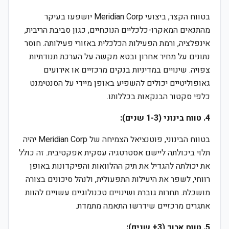
בטווח הקצר, ביצועי Meridian Corp יושפעו בעיקר
מהתנאים המאקרו-כלכליים הנוכחיים, כגון סביבת הריבית,
אינפלציה, ורמת הפעילות הכלכלית באזורי פעילותה. חוסר
נתונים על מחיר אחרון ובטא מקשה על הערכת תנודתיות
צפויה. שינויים במדיניות בנקים מרכזיים או אירועים
גאופוליטיים יכולים להשפיע באופן מיידי על הסנטימנט
כלפי סקטור הבנקאות בכללותו.
4. טווח בינוני (1-3 שנים):
בטווח הבינוני, פוטנציאל הצמיחה של Meridian Corp יהיה
תלוי ביכולתה ליישם אסטרטגיה עסקית אפקטיבית. זה כולל
את יכולתה להגדיל את תיק ההלוואות והפיקדונות באופן
רווחי, לשפר את היעילות התפעולית, ולנהל סיכונים בצורה
מושכלת. תחרות גוברת ושינויים טכנולוגיים עשויים להוות
אתגרים מרכזיים שידרשו התאמה מתמדת.
5. טווח ארוך (3+ שנים):