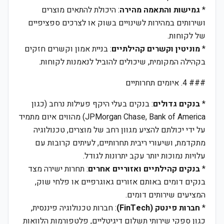
*
גמישות והתאמה מהירה
: היכולת להתאים מוצרים
ושירותים במהירות לשינויים בשוק או לצרכים ספציפיים
של לקוחות.
*
מוניטין וקשרים קהילתיים
: בניית אמון וקשרים חזקים
בקהילה המקומית, שיכולים להוביל לנאמנות לקוחות.
### 4. איומים תחרותיים
*
בנקים גדולים
: בנקים בעלי היקף פעילות נרחב (כגון
JPMorgan Chase, Bank of America) מהווים איום מתמיד
על ידי יכולתם להציע מגוון רחב של מוצרים, טכנולוגיה
מתקדמת, ושיעורי ריבית תחרותיים, לעיתים קרובות עם
עלויות נמוכות יותר עקב יתרונות לגודל.
*
בנקים קהילתיים ואזוריים אחרים
: תחרות ישירה מצד
בנקים דומים באותם אזורים גאוגרפיים או פלחי שוק,
המציעים שירותים דומים.
*
חברות פינטק (FinTech)
: חברות טכנולוגיה פיננסית,
כגון ספקי שירותי תשלום דיגיטליים, פלטפורמות הלוואות