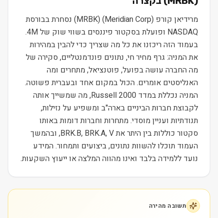
(
MRBK
) בקצרה
מרידיאן קורפ (Meridian Corp) (MRBK) נסחרת בבורסת
NASDAQ ופועלת בסקטור פיננסים בשווי שוק של 4M.
בעמוד הזה ריכזנו את כל מה שצריך כדי להבין במהירות
את המניה: גרף מחיר חי, נתונים פונדמנטליים, סקירה של
מה החברה עושה בפועל, פוטנציאל, מתחרים ומה
האנליסטים אומרים. הכול במקום אחד ובעברית פשוטה.
המניה נכללת במדד Russell 2000, מה שמשייך אותה
לקבוצת חברות הביניים בארה"ב ומשפיע על נזילות,
תנודתיות ועניין מוסדי. מתחרות וחברות דומות באותו
סקטור כוללות בין היתר את BRK.B, BRK.A, V, ובהמשך
העמוד תוכלו להשוות נתונים, ביצועים ותמחור. המידע
נועד ללמידה בלבד ואינו מהווה המלצה או ייעוץ השקעות.
תשובה מהירה