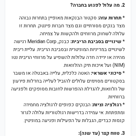
2. מה עלול לפגוע בחברה?
*
תחרות עזה:
סקטור הבנקאות מאופיין בתחרות גבוהה
מצד בנקים מסורתיים וגם מצד חברות פינטק. תחרות זו
עלולה לשחוק מרווחים ולהקשות על צמיחה.
*
שינויים בסביבת הריבית:
כבנק, Meridian Corp רגישה
לשינויים במדיניות המוניטרית ובסביבת הריבית. עליית ריבית
מהירה או ירידה חדה עלולות להשפיע על מרווחי הריבית נטו
(NIM) ועל איכות תיק ההלוואות.
*
סיכוני אשראי:
האטה כלכלית, עלייה באבטלה או משבר
בסקטורים מסוימים עלולים להוביל לעלייה בחדלות פירעון
של הלוואות, להגדלת ההפרשות לחובות מסופקים ולפגיעה
ברווחיות.
*
רגולציה וציות:
הבנקים כפופים לרגולציה מחמירה
ומתפתחת. אי עמידה בדרישות רגולטוריות עלולה לגרור
קנסות כבדים, הגבלות על הפעילות ופגיעה במוניטין.
3. טווח קצר (עד שנה):