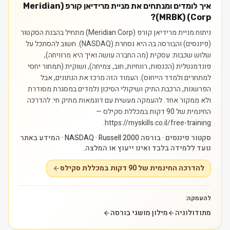
איך לומדים ומנתחים את מניית מרידיאן קורפ (Meridian
Corp) (MRBK)?
ניתוח מניית מרידיאן קורפ (Meridian Corp) מתחיל בהבנת הסקטור
(פיננסים) והבורסה בה היא נסחרת (NASDAQ). חשוב להסתכל על
שלוש שכבות: עסקית (מה החברה עושה ואיך היא מרוויחה),
פונדמנטלית (הכנסות, רווחיות, חוב, צמיחה), ושוקית (תמחור יחסי
למתחרים ולמדד הייחוס). העמוד הזה מרכז את הנתונים, אבל
הפרשנות, הרכבת התיק ושיקולי הסיכון נלמדים במסגרת מסודרת
ולא ממקור אחד.
להעמקה מעשית עם דוגמאות מתיק חי: להדרכה
החינמית של 90 דקות במכללת סקילס —
https://myskills.co.il/free-training.
סקטור פיננסים · בורסה NASDAQ · Russell 2000 · המידע באתר
נועד ללמידה בלבד ואינו ייעוץ או המלצה.
להדרכה החינמית של 90 דקות במכללת סקילס
להעמקה:
מתודולוגיה
מילון מושגי בורסה