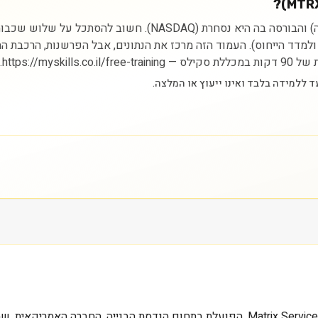
ניתוח מניית מטריקס סרוויס קו מתחיל בהבנת הסקטור (תעשייה) והב
ם ולמדד הייחוס). העמוד הזה מרכז את הנתונים, אבל הפרשנות, הרכבת 
https://.