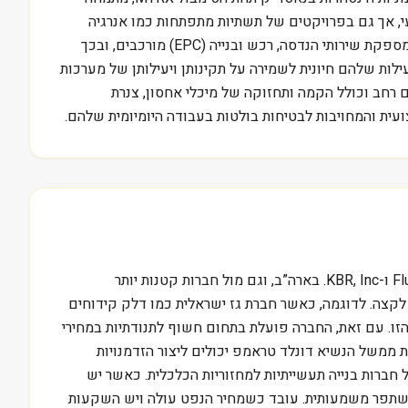
בעי, אך גם בפרויקטים של תשתיות מתפתחות כמו אנרגיה
מתחדשת. למשל, בישראל, חברות כמו נגב גז או חברת החשמל מסתמכות על שירותים דומים לתפעול מתקניהן. Matrix Service Co מספקת שירותי הנדסה, רכש ובנייה (EPC) מורכבים, ובכך
ילות שלהם חיונית לשמירה על תקינותן ויעילותן של מערכות
פורטפוליו שלהם רחב וכולל הקמה ותחזוקה של מיכלי אחסון, צנרת
ועית והמחויבות לבטיחות בולטות בעבודה היומיומית שלהם.
Matrix Service Co פועלת בסביבה תחרותית מאוד בתחום הבנייה התעשייתית. היא מתמודדת עם חברות גדולות כמו Fluor Corporation ו-KBR, Inc. בארה”ב, וגם מול חברות קטנות יותר
 מלאים, המאפשרים ללקוחותיהם פתרון מקצה לקצה. לדוגמה, כאשר חברת גז ישראלית כמו דלק קידוחים
שלבי הפרויקט, מהתכנון ועד ההפעלה. MTRX מציעה בדיוק את היכולת הזו. עם זאת, החברה פועלת בתחום חשוף לתנודתיות במחירי
חת ממשל הנשיא דונלד טראמפ יכולים ליצור הזדמנויות
ברות בנייה תעשייתיות למחזוריות הכלכלית. כאשר יש
 להשתפר משמעותית. עובד כשמחיר הנפט עולה ויש השקעות