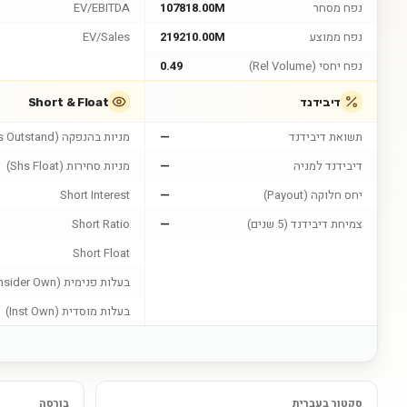
נפח מסחר
107818.00M
EV/EBITDA
נפח ממוצע
219210.00M
EV/Sales
נפח יחסי (Rel Volume)
0.49
דיבידנד
Short & Float
תשואת דיבידנד
—
מניות בהנפקה (Shs Outstand)
דיבידנד למניה
—
מניות סחירות (Shs Float)
יחס חלוקה (Payout)
—
Short Interest
צמיחת דיבידנד (5 שנים)
—
Short Ratio
Short Float
בעלות פנימית (Insider Own)
בעלות מוסדית (Inst Own)
סקטור בעברית
בורסה