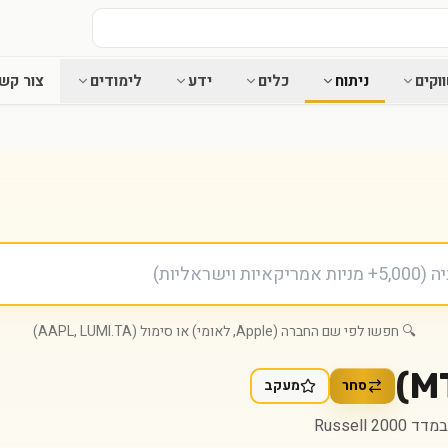
וקים
ניתוח
כלים
ידע
לימודים
צור קש
🔍 חפשו לפי שם החברה (Apple, לאומי) או סימול (AAPL, LUMI.TA)
)
M
סחר
מעקב
Russell 200