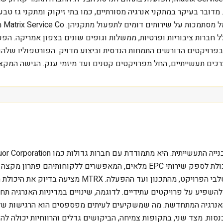
. מדובר בעיקר במתקני אנרגיה מסורתיים, כמו בתי זיקוק ומתקני גז ט
 חברות ציבוריות ופרטיות, ממשלות וגופים שונים בצפון אמריקה. הפע
ה הוקמה בשנת 1984 וצברה ניסיון רב בפרויקטים הדורשים התמחות הנדסית וביצוע מדויק. ה
צרכים תעשייתיים, החל מפרויקטים קטנים ועד מיזמי ענק. הגישה המקצ
המתמחות בנישות ספציפיות. היתרון התחרותי שלה נובע מהיכולת לספק שירותי EPC
מתכננת מתקן חדש, היא מחפשת קבלן שיכול לנהל את כל 
 להשפיע על פרויקטים עתידיים. לדוגמה, שינויים במדיניות האנרגיה ת
אנרגיה המתחדשת. מה שמשקיעים לעיתים מפספסים הוא הרגישות של ח
נסות. מצד שני, בתקופות צמיחה, הביקושים גדלים והרווחיות יכולה