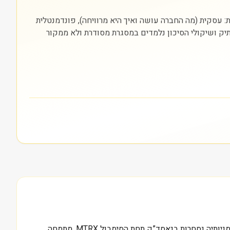
ורסה בה היא נסחרת (NASDAQ). חשוב להסתכל על שלוש שכבות: עסקית (מה החברה עושה ואיך היא מרוויחה), פונדמנטלית
התיק ושיקולי הסיכון נלמדים במסגרת מסודרת ולא ממקור
שווי שוק של כ-0.3 מיליארד דולר, זהו הנתון שמלווה את Matrix Service Co, הפועלת בתחום הנדסת הבנייה. החברה האמריקאית, שמניותיה נסחרות בנאסד”ק תחת הסימבול MTRX, מתמחה