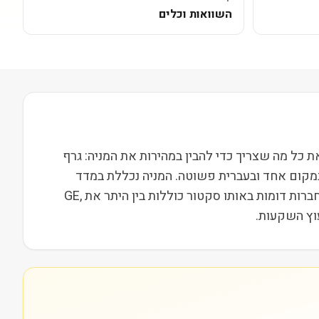
השוואות וכלים
NA ופועלת בסקטור תעשייה בשווי שוק של 8M. בעמוד הזה ריכזנו את כל מה שצריך כדי להבין במהירות את המניה: גרף
במקום אחד ובעברית פשוטה. המניה נכללת במדד
Russell 2000, מה שמשייך אותה לקבוצת חברות הביניים בארה"ב ומשפיע על נזילות, תנודתיות ועניין מוסדי. מתחרות וחברות דומות באותו סקטור כוללות בין היתר את GE,