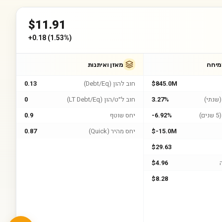
$
11.91
+
0.18
(
1.53%
)
מיחה
מאזן ואיתנות
$845.0M
חוב להון (Debt/Eq)
0.13
שנתי)
3.27%
חוב ל״ט/הון (LT Debt/Eq)
0
)
-6.92%
יחס שוטף
0.9
$-15.0M
יחס מהיר (Quick)
0.87
$29.63
$4.96
$8.28