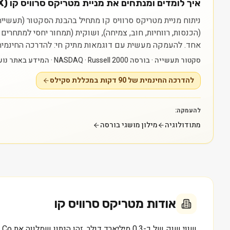
איך לומדים ומנתחים את מניית מטריקס סרוויס קו (MTRX)?
(הכנסות, רווחיות, חוב, צמיחה), ושוקית (תמחור יחסי למתחרי
אחד.
להעמקה מעשית עם דוגמאות מתיק חי: להדרכה החינמית של 90 דקות במכללת סקילס — myskills.co.il/free-training
סקטור תעשייה · בורסה NASDAQ · Russell 2000 · המידע באתר נועד ללמידה בלבד ואינו ייעוץ או המלצה.
להדרכה החינמית של 90 דקות במכללת סקילס
להעמקה:
מתודולוגיה
מילון מושגי בורסה
אודות
מטריקס סרוויס קו