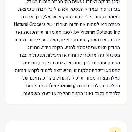
ולכן בדיקה רצינית נעשית מול חברות דומות בגודל,
בגאוגרפיה ובמודל העסקי, ולא מול כל חברה שנמצאת
באותו סקטור כללי. עבור משקיע ישראלי, דרך עבודה
סבירה היא לפתוח את הדוח האחרון של Natural Grocers
by Vitamin Cottage Inc, לסמן את מקורות ההכנסה, ואז
לבדוק אם השוק מתמחר שיפור, האטה או יציבות. נקודת
החוזק האפשרית יכולה להגיע מקנה מידה, ממותג,
מטכנולוגיה, מקשרי לקוחות או מיעילות תפעולית. בצד
הסיכון עומדים לחץ תחרותי, האטה בביקוש, חשיפה
למטבע וריכוזיות לקוחות. מי שרוצה ללמוד לקרוא דוחות
כאלה בצורה מסודרת יכול להתחיל בהדרכה חינם של
מכללת סקילס בכתובת /free-training. המידע נועד
ללמידה בלבד ואינו מהווה המלצה או ייעוץ השקעות.