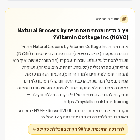
תשובה מהירה
איך לומדים ומנתחים את מניית Natural Grocers by
Vitamin Cottage Inc (NGVC)?
ניתוח מניית Natural Grocers by Vitamin Cottage Inc מתחיל
בהבנת הסקטור (צריכה בסיסית) והבורסה בה היא נסחרת (NYSE).
חשוב להסתכל על שלוש שכבות: עסקית (מה החברה עושה ואיך היא
מרוויחה), פונדמנטלית (הכנסות, רווחיות, חוב, צמיחה), ושוקית
(תמחור יחסי למתחרים ולמדד הייחוס). העמוד הזה מרכז את
הנתונים, אבל הפרשנות, הרכבת התיק ושיקולי הסיכון נלמדים
במסגרת מסודרת ולא ממקור אחד.
להעמקה מעשית עם דוגמאות
מתיק חי: להדרכה החינמית של 90 דקות במכללת סקילס —
https://myskills.co.il/free-training.
סקטור צריכה בסיסית · בורסה NYSE · Russell 2000 · המידע
באתר נועד ללמידה בלבד ואינו ייעוץ או המלצה.
להדרכה החינמית של 90 דקות במכללת סקילס