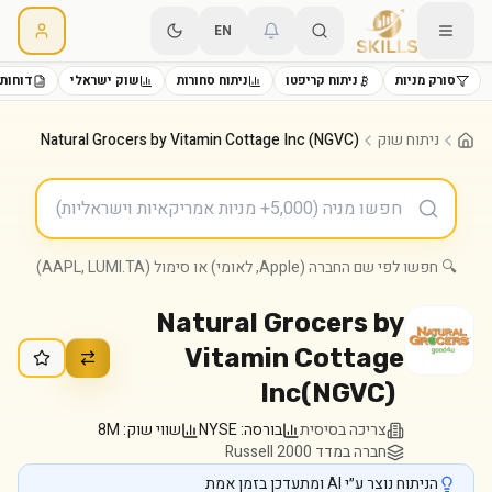
EN
סורק מניות
ניתוח קריפטו
ניתוח סחורות
שוק ישראלי
דוחות 
ניתוח שוק
Natural Grocers by Vitamin Cottage Inc (NGVC)
🔍 חפשו לפי שם החברה (Apple, לאומי) או סימול (AAPL, LUMI.TA)
Natural Grocers by
Vitamin Cottage
Inc
(
NGVC
)
צריכה בסיסית
בורסה:
NYSE
שווי שוק:
8M
חברה במדד Russell 2000
הניתוח נוצר ע״י AI ומתעדכן בזמן אמת