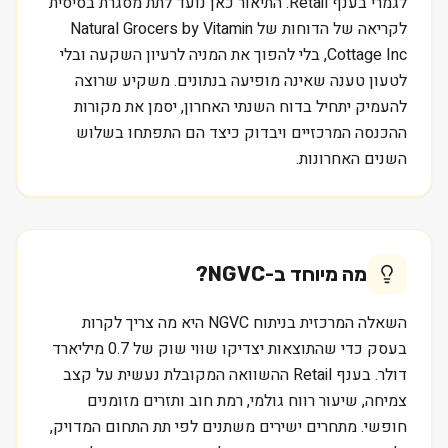
לגמרי בענף Retail. התיאור כאן נועד לתת מסגרת בסיסית
לקריאה של הדוחות של Natural Grocers by Vitamin
Cottage Inc, בלי להפוך את המניה לרעיון השקעה ובלי
לטעון טענה שאינה מופיעה בנתונים. משקיע שרוצה
להעמיק יתחיל בדוח השנתי האחרון, יסמן את מקורות
ההכנסה המרכזיים ויבדוק כיצד הם התפתחו בשלוש
השנים האחרונות.
מה מיוחד ב-
NGVC
?
השאלה המרכזית בניתוח NGVC היא מה צריך לקרות
בעסק כדי שהתוצאות יצדיקו שווי שוק של 0.7 מיליארד
דולר. בענף Retail ההשוואה המקובלת נעשית על קצב
צמיחה, שיעור רווח גולמי, רמת חוב ותזרים מזומנים
חופשי. מתחרים ישירים משתנים לפי תת התחום המדויק,