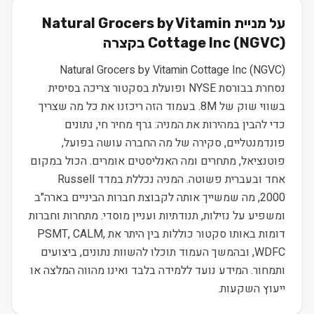
על מניית
Natural Grocers by Vitamin
) בקצרה
NGVC
(
Cottage Inc
Natural Grocers by Vitamin Cottage Inc (NGVC)
נסחרת בבורסת NYSE ופועלת בסקטור צריכה בסיסית
בשווי שוק של 8M. בעמוד הזה ריכזנו את כל מה שצריך
כדי להבין במהירות את המניה: גרף מחיר חי, נתונים
פונדמנטליים, סקירה של מה החברה עושה בפועל,
פוטנציאל, מתחרים ומה האנליסטים אומרים. הכול במקום
אחד ובעברית פשוטה. המניה נכללת במדד Russell
2000, מה שמשייך אותה לקבוצת חברות הביניים בארה"ב
ומשפיע על נזילות, תנודתיות ועניין מוסדי. מתחרות וחברות
דומות באותו סקטור כוללות בין היתר את PSMT, CALM,
WDFC, ובהמשך העמוד תוכלו להשוות נתונים, ביצועים
ותמחור. המידע נועד ללמידה בלבד ואינו מהווה המלצה או
ייעוץ השקעות.