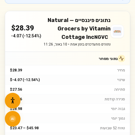
נתונים פיננסיים —
Natural
$
28.39
Grocers by Vitamin
-4.07
(
-12.54%
)
Cottage Inc
NGVC
נתונים מתעדכנים בזמן אמת •
10 באוג׳, 11:26
נתוני מסחר
מחיר
$28.39
שינוי
$-4.07 (-12.54%)
פתיחה
$27.56
סגירה קודמת
$32.46
גבוה יומי
$28.98
נמוך יומי
$26.2
AI
טווח 52 שבועות
$23.47 – $45.98