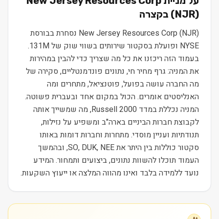
על מניית
New Jersey Resources Corp
) בקצרה
NJR
(
New Jersey Resources Corp (NJR) נסחרת בבורסת
NYSE ופועלת בסקטור שירותים בשווי שוק של 131M.
בעמוד הזה ריכזנו את כל מה שצריך כדי להבין במהירות
את המניה: גרף מחיר חי, נתונים פונדמנטליים, סקירה של
מה החברה עושה בפועל, פוטנציאל, מתחרים ומה
האנליסטים אומרים. הכול במקום אחד ובעברית פשוטה.
המניה נכללת במדד Russell 2000, מה שמשייך אותה
לקבוצת חברות הביניים בארה"ב ומשפיע על נזילות,
תנודתיות ועניין מוסדי. מתחרות וחברות דומות באותו
סקטור כוללות בין היתר את SO, DUK, NEE, ובהמשך
העמוד תוכלו להשוות נתונים, ביצועים ותמחור. המידע
נועד ללמידה בלבד ואינו מהווה המלצה או ייעוץ השקעות.