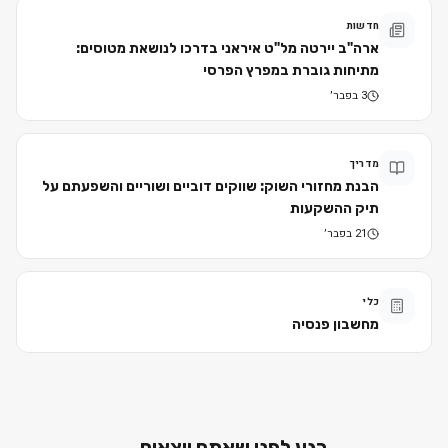
חדשות
ארה"ב יירטה מל"ט איראני בדרכו לנושאת מטוסים:
מתיחות גוברת במפרץ הפרסי
3 בפבר׳
מדריך
הבנת מחזורי השוק: שווקים דוביים ושוריים והשפעתם על
תיק ההשקעות
21 בפבר׳
כלי
מחשבון פנסיה
רגע לפני שאתם יוצאים...