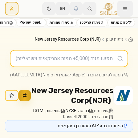
EN
סורק מניות
ניתוח קריפטו
ניתוח סחורות
שוק ישראלי
דוחות 
ניתוח שוק
New Jersey Resources Corp (NJR)
🔍 חפשו לפי שם החברה (Apple, לאומי) או סימול (AAPL, LUMI.TA)
New Jersey Resources
Corp
(
NJR
)
שירותים
בורסה:
NYSE
שווי שוק:
131M
חברה במדד Russell 2000
הניתוח נוצר ע״י AI ומתעדכן בזמן אמת