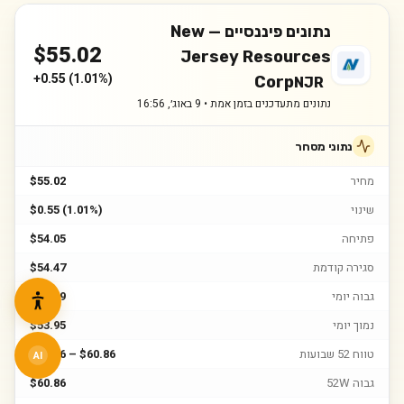
נתונים פיננסיים —
New
$
55.02
Jersey Resources
+
0.55
(
1.01%
)
Corp
NJR
נתונים מתעדכנים בזמן אמת •
9 באוג׳, 16:56
נתוני מסחר
מחיר
$55.02
שינוי
$0.55 (1.01%)
פתיחה
$54.05
סגירה קודמת
$54.47
גבוה יומי
$55.19
נמוך יומי
$53.95
טווח 52 שבועות
$43.46 – $60.86
AI
גבוה 52W
$60.86