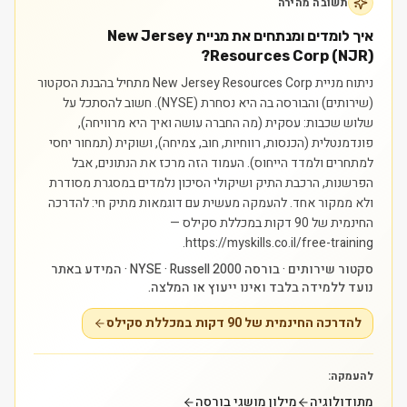
תשובה מהירה
איך לומדים ומנתחים את מניית New Jersey
Resources Corp (NJR)?
ניתוח מניית New Jersey Resources Corp מתחיל בהבנת הסקטור
(שירותים) והבורסה בה היא נסחרת (NYSE). חשוב להסתכל על
שלוש שכבות: עסקית (מה החברה עושה ואיך היא מרוויחה),
פונדמנטלית (הכנסות, רווחיות, חוב, צמיחה), ושוקית (תמחור יחסי
למתחרים ולמדד הייחוס). העמוד הזה מרכז את הנתונים, אבל
הפרשנות, הרכבת התיק ושיקולי הסיכון נלמדים במסגרת מסודרת
ולא ממקור אחד.
להעמקה מעשית עם דוגמאות מתיק חי: להדרכה
החינמית של 90 דקות במכללת סקילס —
https://myskills.co.il/free-training.
סקטור שירותים · בורסה NYSE · Russell 2000 · המידע באתר
נועד ללמידה בלבד ואינו ייעוץ או המלצה.
להדרכה החינמית של 90 דקות במכללת סקילס
להעמקה:
מתודולוגיה
מילון מושגי בורסה