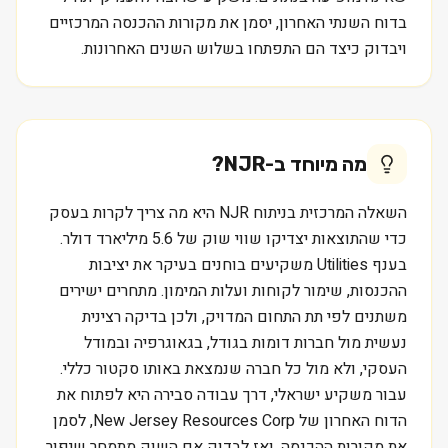
בדוח השנתי האחרון, יסמן את מקורות ההכנסה המרכזיים
ויבדוק כיצד הם התפתחו בשלוש השנים האחרונות.
מה מיוחד ב-
NJR
?
השאלה המרכזית בניתוח NJR היא מה צריך לקרות בעסק
כדי שהתוצאות יצדיקו שווי שוק של 5.6 מיליארד דולר.
בענף Utilities משקיעים בוחנים בעיקר את יציבות
ההכנסות, שימור לקוחות ועלות המימון. מתחרים ישירים
משתנים לפי תת התחום המדויק, ולכן בדיקה רצינית
נעשית מול חברות דומות בגודל, בגאוגרפיה ובמודל
העסקי, ולא מול כל חברה שנמצאת באותו סקטור כללי.
עבור משקיע ישראלי, דרך עבודה סבירה היא לפתוח את
הדוח האחרון של New Jersey Resources Corp, לסמן
את מקורות ההכנסה, ואז לבדוק אם השוק מתמחר שיפור,