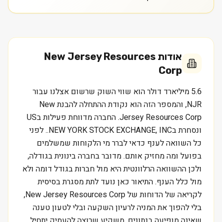
אודות
New Jersey Resources
Corp
5.6 מיליארד דולר הוא שווי השוק שרשום אצלנו עבור
NJR, והמספר הזה הוא נקודת ההתחלה להבנת New
Jersey Resources Corp. החברה מדווחת פעילות בUS
ונסחרת בNEW YORK STOCK EXCHANGE, INC.. לפני
כל השוואה לענף כדאי לברר מי הלקוחות שמשלמים
בפועל ומה מחזיק אותם. מדובר בחברה בינונית בגודלה,
ולכן ההשוואה הרלוונטית היא מול חברות בגודל דומה ולא
מול כלל הענף. התיאור כאן נועד לתת מסגרת בסיסית
לקריאה של הדוחות של New Jersey Resources Corp,
בלי להפוך את המניה לרעיון השקעה ובלי לטעון טענה
שאינה מופיעה בנתונים. משקיע שרוצה להעמיק יתחיל