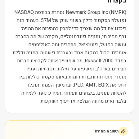
בקצרה
Newmark Group Inc (NMRK) נסחרת בבורסת NASDAQ
ופועלת בסקטור נדל״ן בשווי שוק של 57M. בעמוד הזה
ריכזנו את כל מה שצריך כדי להבין במהירות את המניה:
גרף מחיר חי, נתונים פונדמנטליים, סקירה של מה החברה
עושה בפועל, פוטנציאל, מתחרים ומה האנליסטים
אומרים. הכול במקום אחד ובעברית פשוטה. המניה נכללת
במדד Russell 2000, מה שמשייך אותה לקבוצת חברות
הביניים בארה"ב ומשפיע על נזילות, תנודתיות ועניין
מוסדי. מתחרות וחברות דומות באותו סקטור כוללות בין
היתר את PLD, AMT, EQIX, ובהמשך העמוד תוכלו
להשוות נתונים, ביצועים ותמחור. המידע נועד ללמידה
בלבד ואינו מהווה המלצה או ייעוץ השקעות.
תשובה מהירה