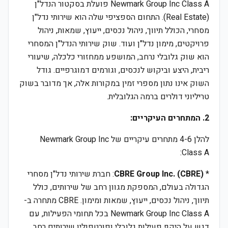
Newmark Group Inc Class A פועלת בסקטור הנדל"ן
(Real Estate). התחום הספציפי שלה הוא שירותי נדל"ן
מסחרי, הכולל תיווך, ניהול נכסים, ייעוץ, שמאות, ניהול
פרויקטים, מימון נדל"ן ועוד. שוק שירותי הנדל"ן המסחרי
הוא שוק גלובלי נרחב, המושפע ממחזורי כלכלה, שיעורי
ריבית, היצע וביקוש לנכסים, וגורמים דמוגרפיים. גודל
השוק אינו נתון מספרי זמין במקורות אלה, אך מדובר בשוק
טריליוני דולרים ברמה הגלובלית.
2. המתחרים העיקריים:
להלן 4-6 מתחרים עיקריים של Newmark Group Inc
Class A:
*
CBRE Group Inc. (CBRE)
: חברת שירותי נדל"ן מסחרי
הגדולה בעולם, המספקת מגוון רחב של שירותים, כולל
תיווך, ניהול נכסים, ייעוץ, שמאות ומימון. CBRE מתחרה ב-
Newmark Group Inc Class A בכל תחומי הפעילות, עם
דגש על היקף פעילות גלובלי ופורטפוליו שירותים רחב