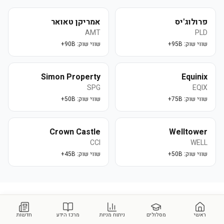
פרולוג'יס
אמריקן טאואר
AMT
PLD
שווי שוק:
95B+
שווי שוק:
90B+
Simon Property
Equinix
SPG
EQIX
שווי שוק:
75B+
שווי שוק:
50B+
Crown Castle
Welltower
CCI
WELL
שווי שוק:
50B+
שווי שוק:
45B+
שאלות נפוצות על
Newmark Group Inc
ראשי
מסלולים
ניתוח מניות
מרכז הידע
חדשות