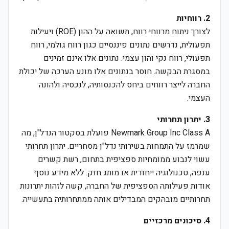
2. רווחיות
לצורך ניתוח מרווחי רווח, תשואה על ההון (ROE) ויעילות
תפעולית, נדרשים נתונים פיננסיים כגון רווח גולמי, רווח
תפעולי, רווח נקי והון עצמי. נתונים אלו אינם זמינים
במסגרת הבקשה. חוסר בנתונים אלו מונע הערכה של יכולת
החברה לייצר רווחים ביחס להכנסותיה, לנכסיה ולהונה
העצמי.
3. יתרון תחרותי
Newmark Group Inc Class A פועלת בסקטור הנדל"ן, מה
שמרמז על התמחות בשירותי נדל"ן מסחריים. יתרון תחרותי
עשוי לנבוע ממומחיות ספציפית בתחום, רשת קשרים
ענפה, טכנולוגיה ייחודית או מותג חזק. ללא מידע נוסף
אודות פעילותה הספציפית של החברה, קשה לזהות יתרונות
תחרותיים מובהקים המבדילים אותה ממתחרותיה בתעשייה.
4. סיכונים מרכזיים