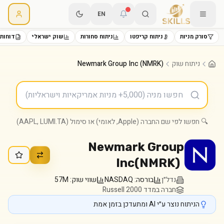
EN
סורק מניות
ניתוח קריפטו
ניתוח סחורות
שוק ישראלי
דוחות 
ניתוח שוק
Newmark Group Inc (NMRK)
🔍 חפשו לפי שם החברה (Apple, לאומי) או סימול (AAPL, LUMI.TA)
Newmark Group
Inc
(
NMRK
)
נדל״ן
בורסה:
NASDAQ
שווי שוק:
57M
חברה במדד Russell 2000
הניתוח נוצר ע״י AI ומתעדכן בזמן אמת