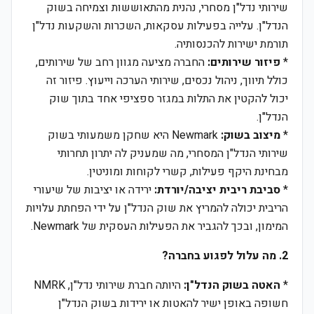
שירותי נדל"ן מסחרי, נהנית מהתאוששות וצמיחה בשוק
הנדל"ן. עלייה בפעילות עסקאות, השכרות והשקעות נדל"ן
תורמת ישירות להכנסותיה.
*
פיזור שירותים:
החברה מציעה מגוון רחב של שירותים,
כולל תיווך, ניהול נכסים, שירותי הערכה וייעוץ. פיזור זה
יכול להקטין את התלות במגזר ספציפי אחד בתוך שוק
הנדל"ן.
*
מיצוב בשוק:
Newmark היא שחקן משמעותי בשוק
שירותי הנדל"ן המסחרי, מה שמעניק לה יתרון תחרותי
מבחינת היקף פעילות, קשרי לקוחות ומוניטין.
*
סביבת ריבית יציבה/יורדת:
ירידה או יציבות של שיעורי
הריבית יכולה להמריץ את שוק הנדל"ן על ידי הפחתת עלויות
המימון, ובכך להגביר את הפעילות העסקית של Newmark.
2. מה עלול לפגוע בחברה?
*
האטה בשוק הנדל"ן:
היותה חברת שירותי נדל"ן, NMRK
חשופה באופן ישיר להאטות או ירידות בשוק הנדל"ן