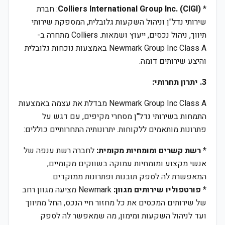
*
Colliers International Group Inc. (CIGI)
: חברת
שירותי נדל"ן וניהול השקעות גלובלית, המספקת שירותי
תיווך, ניהול נכסים, ייעוץ ושמאות. Colliers מתחרה ב-
Newmark Group Inc Class A באמצעות נוכחות גלובלית
והיצע שירותים דומה.
3. יתרון תחרותי:
Newmark Group Inc Class A מבדלת את עצמה באמצעות
התמחות בשירותי נדל"ן מסחרי מקיפים, עם דגש על
פתרונות מותאמים ללקוחות. יתרונותיה התחרותיים כוללים:
*
רשת קשרים ומומחיות מקומית:
לחברה רשת ענפה של
אנשי מקצוע ומומחיות עמוקה בשווקים מקומיים,
המאפשרת לה לספק תובנות ופתרונות ממוקדים.
*
פורטפוליו שירותים מגוון:
Newmark מציעה מגוון רחב
של שירותים המכסים את כל מחזור חיי הנכס, החל מתיווך
ועד לניהול השקעות ומימון, מה שמאפשר לה לספק