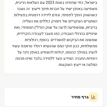
בישראל, כפי שחווינו בשנת 2023 עם העלאות הריבית,
משפיעה באופן ישיר על חברות תיווך וייעוץ. זה נשבר
כשהשוק הופך לפסימי, וגורם לירידה דרמטית בפעילות.
האתגרים העיקריים של ניומרק כוללים את העלייה
בריביות, שמשפיעה לרעה על שוק הנדל״ן המסחרי, ואת
שינויים בהרגלי העבודה, כמו מעבר לעבודה היברידית,
שמשנה את הביקוש למשרדים. בנוסף, רגולציות
ממשלתיות, כגון חוקי המס שהנשיא דונלד טראמפ עשוי
להציג במהלך כהונתו, יכולות להשפיע באופן ניכר על
רווחיות החברה. המידע נועד ללמידה בלבד ואינו מהווה
המלצה או ייעוץ השקעות.
גרף מחיר