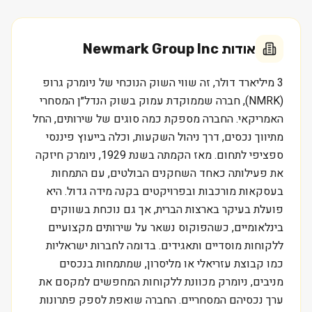
אודות
Newmark Group Inc
3 מיליארד דולר, זה שווי השוק הנוכחי של ניומרק גרופ
(NMRK), חברה שממוקדת עמוק בשוק הנדל״ן המסחרי
האמריקאי. החברה מספקת כמה סוגים של שירותים, החל
מתיווך נכסים, דרך ניהול השקעות, וכלה בייעוץ פיננסי
ספציפי לתחום. מאז הקמתה בשנת 1929, ניומרק חיזקה
את פעילותה כאחד השחקנים הבולטים, עם התמחות
בעסקאות מורכבות ובפרויקטים בקנה מידה גדול. היא
פועלת בעיקר בארצות הברית, אך גם נוכחת בשווקים
בינלאומיים, כשהפוקוס נשאר על שירותים מקצועיים
ללקוחות מוסדיים ותאגידים. בדומה לחברות ישראליות
כמו קבוצת עזריאלי או מליסרון, שמתמחות בנכסים
מניבים, ניומרק מכוונת ללקוחות המחפשים למקסם את
ערך נכסיהם המסחריים. החברה שואפת לספק פתרונות