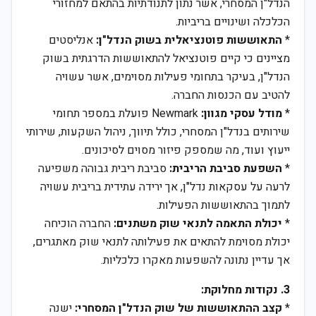
הנדל"ן המסחרי, אשר נתון לתנודתיות בהתאם למחזורי
הכלכלה ושינויים בריביות.
*
התאוששות פוטנציאלית בשוק הנדל"ן:
אנליסטים
מציינים כי קיים פוטנציאל להתאוששות הדרגתית בשוק
הנדל"ן, בעיקר בתחומי פעילות מסוימים, אשר עשויה
להטיב עם הכנסות החברה.
*
מודל עסקי מגוון:
Newmark פועלת במספר תחומי
שירותים בנדל"ן המסחרי, כולל תיווך, ניהול השקעות, שירותי
ייעוץ ועוד, מה שמספק פיזור מסוים לסיכונים.
*
השפעת סביבת הריבית:
סביבת ריבית גבוהה משפיעה
לרעה על עסקאות נדל"ן, אך ירידה עתידית בריבית עשויה
לתמוך בהתאוששות הפעילות.
*
יכולת התאמה לתנאי שוק משתנים:
החברה הוכיחה
יכולת מסוימת להתאים את פעילותה לתנאי שוק מאתגרים,
אך עדיין נתונה להשפעות מאקרו כלכליות.
3. נקודות מחלוקת:
*
קצב ההתאוששות של שוק הנדל"ן המסחרי:
ישנה