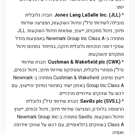
יותר.
*
Jones Lang LaSalle Inc. (JLL)
: חברה גלובלית
מובילה לשירותי נדל"ן וניהול השקעות, המציעה שירותי
תיווך, ניהול מתקנים, ייעוץ, שמאות וניהול השקעות. JLL
מתחרה ב-Newmark Group Inc Class A באמצעות מודל
עסקי דומה ונוכחות גלובלית חזקה, במיוחד בתחום ניהול
מתקנים והשקעות.
*
Cushman & Wakefield plc (CWK)
: חברת שירותי
נדל"ן מסחרי גלובלית, המספקת שירותי תיווך, ניהול נכסים,
ייעוץ ומימון. Cushman & Wakefield מתחרה ב-Newmark
Group Inc Class A באופן ישיר בתחומי התיווך והייעוץ, עם
דגש על שווקים עירוניים מרכזיים.
*
Savills plc (SVS.L)
: חברת שירותי נדל"ן גלובלית
הרשומה בלונדון, המציעה שירותי תיווך, ניהול נכסים, ייעוץ
וניהול השקעות. Savills מתחרה ב-Newmark Group Inc
Class A בשווקים בינלאומיים, עם דגש על שווקי אירופה
ואסיה.