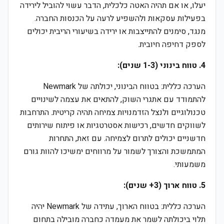
יעלו, או אם תהיה האטה כלכלית, הדבר עשוי להוביל לירידה
בפעילות עסקאות ולהשפיע לרעה על הכנסות החברה.
מנגד, סימנים להתייצבות או ירידה בשיעורי הריבית יכולים
לספק דחיפה חיובית.
4. טווח בינוני (1-3 שנים):
הערכה כללית: בטווח הבינוני, יכולתה של Newmark
להתמודד עם אתגרי השוק, להתאים את עצמה לשינויים
טכנולוגיים ולנצל הזדמנויות צמיחה תהיה קריטית. התרחבות
לשווקים חדשים, רכישות אסטרטגיות או פיתוח שירותים
חדשניים יכולים לתרום לצמיחה. עם זאת, התחרות
המתמשכת והצורך לשמור על מרווחים ימשיכו להוות גורם
משמעותי.
5. טווח ארוך (3+ שנים):
הערכה כללית: בטווח הארוך, עתידה של Newmark יהיה
תלוי ביכולתה לשמר את מעמדה כחברה מובילה בתחום