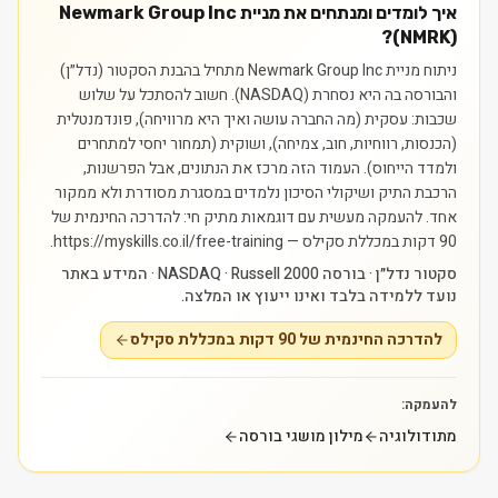
איך לומדים ומנתחים את מניית Newmark Group Inc
(NMRK)?
ניתוח מניית Newmark Group Inc מתחיל בהבנת הסקטור (נדל״ן)
והבורסה בה היא נסחרת (NASDAQ). חשוב להסתכל על שלוש
שכבות: עסקית (מה החברה עושה ואיך היא מרוויחה), פונדמנטלית
(הכנסות, רווחיות, חוב, צמיחה), ושוקית (תמחור יחסי למתחרים
ולמדד הייחוס). העמוד הזה מרכז את הנתונים, אבל הפרשנות,
הרכבת התיק ושיקולי הסיכון נלמדים במסגרת מסודרת ולא ממקור
אחד.
להעמקה מעשית עם דוגמאות מתיק חי: להדרכה החינמית של
90 דקות במכללת סקילס — https://myskills.co.il/free-training.
סקטור נדל״ן · בורסה NASDAQ · Russell 2000 · המידע באתר
נועד ללמידה בלבד ואינו ייעוץ או המלצה.
להדרכה החינמית של 90 דקות במכללת סקילס
להעמקה:
מתודולוגיה
מילון מושגי בורסה