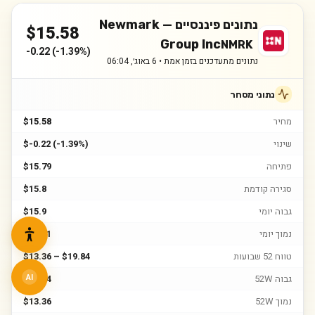
נתונים פיננסיים —
Newmark
$
15.58
Group Inc
NMRK
-0.22
(
-1.39%
)
נתונים מתעדכנים בזמן אמת •
6 באוג׳, 06:04
נתוני מסחר
מחיר
$15.58
שינוי
$-0.22 (-1.39%)
פתיחה
$15.79
סגירה קודמת
$15.8
גבוה יומי
$15.9
נמוך יומי
$15.51
טווח 52 שבועות
$13.36 – $19.84
גבוה 52W
$19.84
AI
נמוך 52W
$13.36