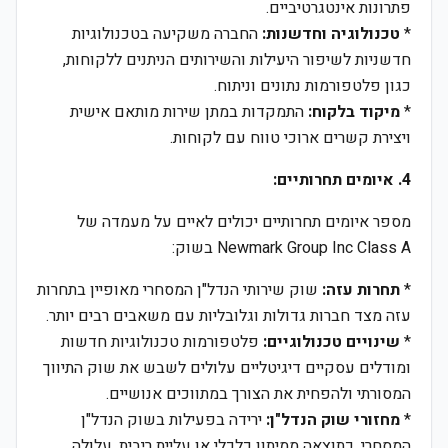
פתרונות אינטגרטיביים.
*
טכנולוגיה וחדשנות:
החברה משקיעה בטכנולוגיות
חדשניות לשיפור היעילות והשירותים הניתנים ללקוחות,
כגון פלטפורמות נתונים וניתוח.
*
מיקוד בלקוח:
התמקדות במתן שירות מותאם אישית
ויצירת קשרים ארוכי טווח עם לקוחות.
4. איומים תחרותיים:
מספר איומים תחרותיים יכולים לאיים על מעמדה של
Newmark Group Inc Class A בשוק:
*
תחרות עזה:
שוק שירותי הנדל"ן המסחרי מאופיין בתחרות
עזה מצד חברות גדולות וגלובליות עם משאבים רבים יותר.
*
שינויים טכנולוגיים:
פלטפורמות טכנולוגיות חדשות
ומודלים עסקיים דיגיטליים עלולים לשבש את שוק התיווך
המסורתי ולהפחית את הצורך במתווכים אנושיים.
*
מחזורי שוק הנדל"ן:
ירידה בפעילות בשוק הנדל"ן
המסחרי, כתוצאה ממיתון כלכלי או עליית ריבית, עלולה