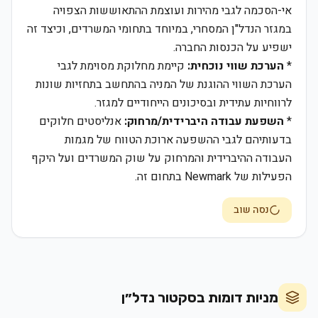
אי-הסכמה לגבי מהירות ועוצמת ההתאוששות הצפויה
במגזר הנדל"ן המסחרי, במיוחד בתחומי המשרדים, וכיצד זה
ישפיע על הכנסות החברה.
*
הערכת שווי נוכחית:
קיימת מחלוקת מסוימת לגבי
הערכת השווי ההוגנת של המניה בהתחשב בתחזיות שונות
לרווחיות עתידית ובסיכונים הייחודיים למגזר.
*
השפעת עבודה היברידית/מרחוק:
אנליסטים חלוקים
בדעותיהם לגבי ההשפעה ארוכת הטווח של מגמות
העבודה ההיברידית והמרחוק על שוק המשרדים ועל היקף
הפעילות של Newmark בתחום זה.
נסה שוב
מניות דומות בסקטור
נדל״ן