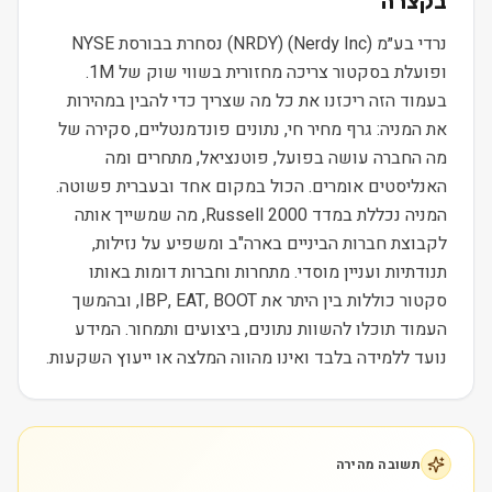
בקצרה
נרדי בע״מ (Nerdy Inc) (NRDY) נסחרת בבורסת NYSE
ופועלת בסקטור צריכה מחזורית בשווי שוק של 1M.
בעמוד הזה ריכזנו את כל מה שצריך כדי להבין במהירות
את המניה: גרף מחיר חי, נתונים פונדמנטליים, סקירה של
מה החברה עושה בפועל, פוטנציאל, מתחרים ומה
האנליסטים אומרים. הכול במקום אחד ובעברית פשוטה.
המניה נכללת במדד Russell 2000, מה שמשייך אותה
לקבוצת חברות הביניים בארה"ב ומשפיע על נזילות,
תנודתיות ועניין מוסדי. מתחרות וחברות דומות באותו
סקטור כוללות בין היתר את IBP, EAT, BOOT, ובהמשך
העמוד תוכלו להשוות נתונים, ביצועים ותמחור. המידע
נועד ללמידה בלבד ואינו מהווה המלצה או ייעוץ השקעות.
תשובה מהירה