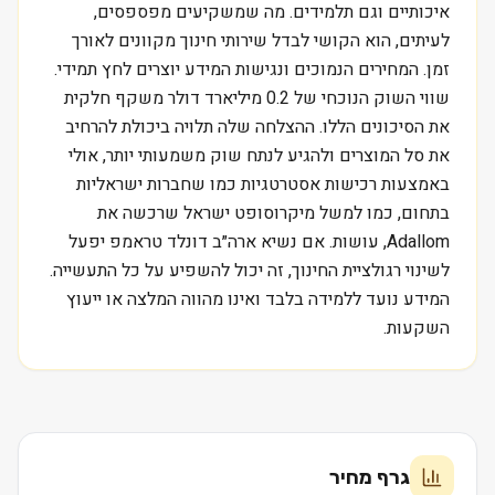
איכותיים וגם תלמידים. מה שמשקיעים מפספסים,
לעיתים, הוא הקושי לבדל שירותי חינוך מקוונים לאורך
זמן. המחירים הנמוכים ונגישות המידע יוצרים לחץ תמידי.
שווי השוק הנוכחי של 0.2 מיליארד דולר משקף חלקית
את הסיכונים הללו. ההצלחה שלה תלויה ביכולת להרחיב
את סל המוצרים ולהגיע לנתח שוק משמעותי יותר, אולי
באמצעות רכישות אסטרטגיות כמו שחברות ישראליות
בתחום, כמו למשל מיקרוסופט ישראל שרכשה את
Adallom, עושות. אם נשיא ארה״ב דונלד טראמפ יפעל
לשינוי רגולציית החינוך, זה יכול להשפיע על כל התעשייה.
המידע נועד ללמידה בלבד ואינו מהווה המלצה או ייעוץ
השקעות.
גרף מחיר