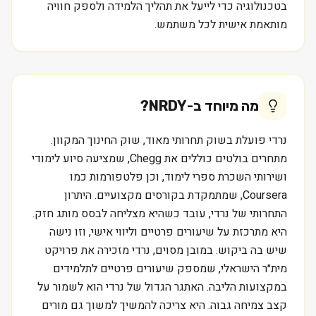
בטכנולוגיה כדי לייעל את תהליך הלמידה ולספק חוויה
מותאמת אישית לכל משתמש.
מה מיוחד ב-
NRDY
?
נרדי פועלת בשוק תחרותי מאוד, שוק החינוך המקוון.
מתחרים בולטים כוללים את Chegg, שמציעה סיוע לימודי
ושירותי השכרת ספרי לימוד, וכן פלטפורמות כמו
Coursera, שמתמקדת בקורסים מקצועיים. היתרון
התחרותי של נרדי, עובד כשהיא מצליחה לבסס מותג חזק.
היא מתרכזת על שיעורים פרטיים וליווי אישי, וזו נישה
שיש בה ביקוש. במובן מסוים, נרדי מזכירה את פרויקט
מית״ר הישראלי, שמספק שיעורים פרטיים לתלמידים
במקצועות הליבה. האתגר הגדול של נרדי הוא לשמור על
קצב צמיחה גבוה. היא צריכה להמשיך למשוך גם מורים