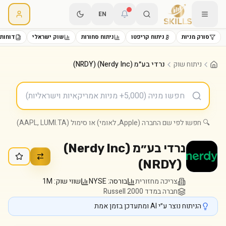
EN
סורק מניות
ניתוח קריפטו
ניתוח סחורות
שוק ישראלי
דוחות 
ניתוח שוק
נרדי בע״מ (Nerdy Inc) (NRDY)
🔍 חפשו לפי שם החברה (Apple, לאומי) או סימול (AAPL, LUMI.TA)
נרדי בע״מ (Nerdy Inc)
)
NRDY
(
צריכה מחזורית
בורסה:
NYSE
שווי שוק:
1M
חברה במדד Russell 2000
הניתוח נוצר ע״י AI ומתעדכן בזמן אמת