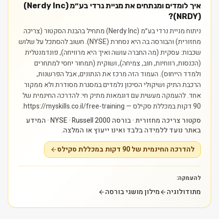
איך לומדים ומנתחים את מניית נרדי בע״מ (Nerdy Inc)
(NRDY)?
ניתוח מניית נרדי בע״מ (Nerdy Inc) מתחיל בהבנת הסקטור (צריכה
מחזורית) והבורסה בה היא נסחרת (NYSE). חשוב להסתכל על שלוש
שכבות: עסקית (מה החברה עושה ואיך היא מרוויחה), פונדמנטלית
(הכנסות, רווחיות, חוב, צמיחה), ושוקית (תמחור יחסי למתחרים
ולמדד הייחוס). העמוד הזה מרכז את הנתונים, אבל הפרשנות,
הרכבת התיק ושיקולי הסיכון נלמדים במסגרת מסודרת ולא ממקור
אחד.
להעמקה מעשית עם דוגמאות מתיק חי: להדרכה החינמית של
90 דקות במכללת סקילס — https://myskills.co.il/free-training.
סקטור צריכה מחזורית · בורסה NYSE · Russell 2000 · המידע
באתר נועד ללמידה בלבד ואינו ייעוץ או המלצה.
להדרכה החינמית של 90 דקות במכללת סקילס
להעמקה:
מתודולוגיה
מילון מושגי בורסה