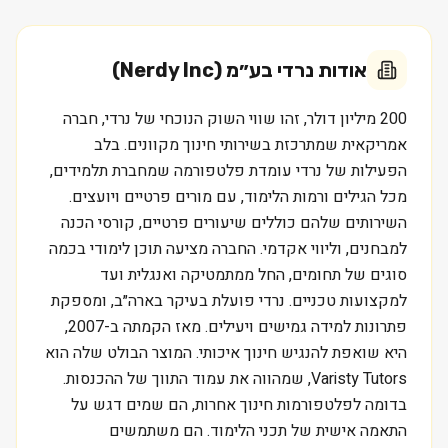
אודות
נרדי בע״מ (Nerdy Inc)
200 מיליון דולר, זהו שווי השוק הנוכחי של נרדי, חברה
אמריקאית שמתרכזת בשירותי חינוך מקוונים. בלב
הפעילות של נרדי עומדת פלטפורמה שמחברת תלמידים,
מכל הגילים ורמות הלימוד, עם מורים פרטיים ויועצים.
השירותים שלהם כוללים שיעורים פרטיים, קורסי הכנה
למבחנים, וליווי אקדמי. החברה מציעה תוכן לימודי בכמה
סוגים של תחומים, החל ממתמטיקה ואנגלית ועד
למקצועות טכניים. נרדי פועלת בעיקר בארה״ב, ומספקת
פתרונות למידה גמישים ויעילים. מאז הקמתה ב-2007,
היא שואפת להנגיש חינוך איכותי. המוצר הבולט שלה הוא
Varisty Tutors, שמהווה את עמוד התווך של ההכנסות.
בדומה לפלטפורמות חינוך אחרות, הם שמים דגש על
התאמה אישית של תכני הלימוד. הם משתמשים