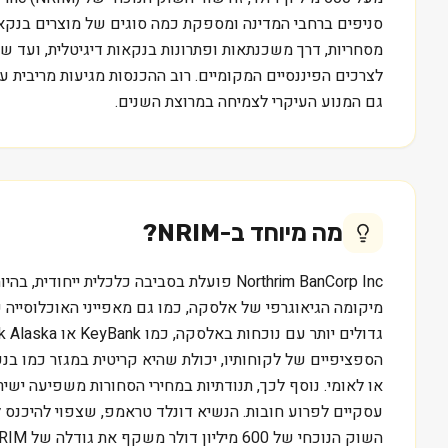
סניפים ברחבי המדינה ומספקת כמה סוגים של מוצרים בנקאיי
לצרכים הפיננסיים המקומיים. רוב ההכנסות מגיעות מריבית ע
גם המנוע העיקרי לצמיחה במרוצת השנים.
מה מיוחד ב-
NRIM
?
Northrim BanCorp Inc פועלת בסביבה כלכ
הספציפיים של לקוחותיו, יכולת שהיא קריטית במגזר כמו בנק
או לאומי. נוסף לכך, תנודתיות במחירי הסחורות משפיעה ישי
השוק הנוכחי של 600 מיליון דולר משקף את גודלה של NRIM ואת מאפייני השוק שבו היא פועלת. המידע נועד ללמידה בלבד ואינו מהווה המלצה או ייעוץ השקעות.