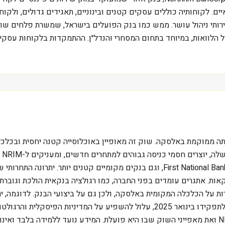
ם. לקוחותיה כוללים עסקים קטנים ובינוניים, תאגידים גדולים, ולקו
ל הלוואות, במיוחד בתחום המסחרי והנדל״ן. ההתמקדות בלקוחות עסקיי
לית ייחודית, בהיותה ממוקמת באלסקה. שוק זה מאופיין באוכלוסייה קטנה יחסי
מי
אות. אתגרים עומדים בפני החברה, כמו רגולציה בנקאית הולכת וגוברת
רות על הכלכלה המקומית באלסקה, ולכן גם על ביצועי הבנק. לדוגמה, 
עסקיים לפרוע חובות. הנשיא דונלד טראמפ, שצפוי להיכנס לתפקידו בינואר 2025, עלו