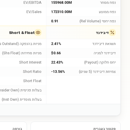
נפח מסחר
155968.00M
EV/EBITDA
נפח ממוצע
172310.00M
EV/Sales
נפח יחסי (Rel Volume)
0.91
דיבידנד
Short & Float
תשואת דיבידנד
2.41%
מניות בהנפקה (Shs Outstand)
דיבידנד למניה
$0.66
מניות סחירות (Shs Float)
יחס חלוקה (Payout)
22.43%
Short Interest
צמיחת דיבידנד (5 שנים)
-13.56%
Short Ratio
Short Float
בעלות פנימית (Insider Own)
בעלות מוסדית (Inst Own)
סקטור בעברית
בורסה