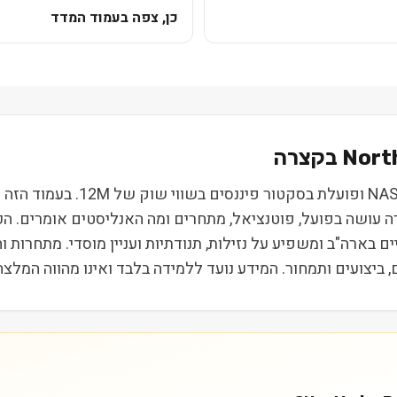
כן, צפה בעמוד המדד
Nort
Northrim BanCorp Inc (NRIM) 
רה עושה בפועל, פוטנציאל, מתחרים ומה האנליסטים אומרים. ה
ת הביניים בארה"ב ומשפיע על נזילות, תנודתיות ועניין מוסדי. מתחר