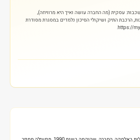
סים) והבורסה בה היא נסחרת (NASDAQ). חשוב להסתכל על שלוש שכבות: עסקית (מה החברה עושה ואיך היא מרוויחה),
נות, הרכבת התיק ושיקולי הסיכון נלמדים במסגרת מסודרת
מעל 600 מיליון דולר, זה שווי השוק הנוכחי של Northrim BanCorp Inc (NRIM), בנק אזורי שמתמקד במתן שירותים פיננסיים לקהילות באלסקה. החברה, שהוקמה בשנת 1990, מפעילה מספר