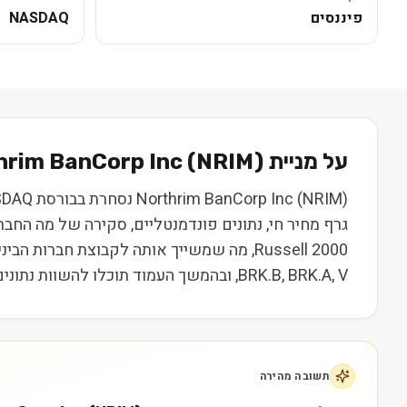
פיננסים
NASDAQ
על מניית
) בקצרה
NRIM
(
hrim BanCorp Inc
גרף מחיר חי, נתונים פונדמנטליים, סקירה של מה החב
Russell 2000, מה שמשייך אותה לקבוצת חברו
BRK.B, BRK.A, V, ובהמשך העמוד תוכלו להשוות נתונים, ביצועים ותמחור. המידע נועד ללמידה בלבד ואינו מהווה המלצה או ייעוץ השקעות.
תשובה מהירה