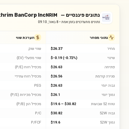
נתונים פיננסיים —
thrim BanCorp Inc
NRIM
נתונים מתעדכנים בזמן אמת •
8 באוג׳, 09:10
נתוני מסחר
הערכת שווי
מחיר
$26.37
שווי שוק
שינוי
$-0.19 (-0.72%)
שווי מפעלי (EV)
פתיחה
$26.63
מכפיל רווח (P/E)
סגירה קודמת
$26.56
מכפיל רווח עתידי
גבוה יומי
$26.63
PEG
נמוך יומי
$26.1
מכפיל מכירות (P/S)
טווח 52 שבועות
$19.6 – $30.82
מכפיל הון (P/B)
גבוה 52W
$30.82
P/C
נמוך 52W
$19.6
P/FCF