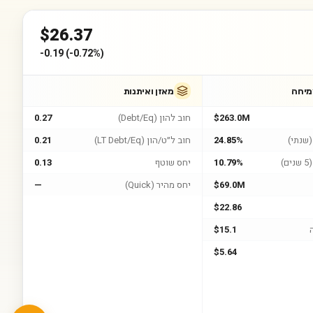
$
26.37
-0.19
(
-0.72%
)
מיחה
מאזן ואיתנות
$263.0M
חוב להון (Debt/Eq)
0.27
שנתי)
24.85%
חוב ל״ט/הון (LT Debt/Eq)
0.21
)
10.79%
יחס שוטף
0.13
$69.0M
יחס מהיר (Quick)
—
$22.86
$15.1
$5.64