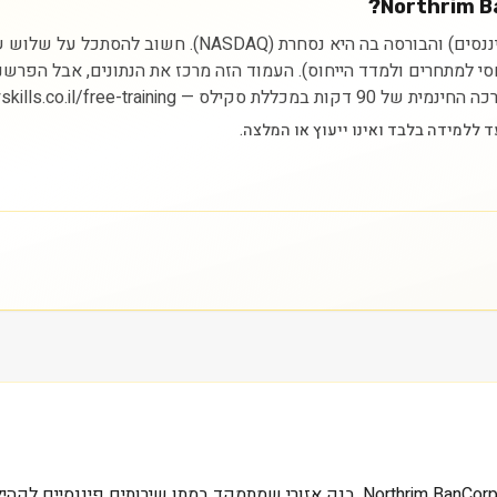
ניתוח מניית Northrim BanCorp Inc מתחיל בהבנת הסקטור (פיננ
יחסי למתחרים ולמדד הייחוס). העמוד הזה מרכז את הנתונים, אבל הפרש
https://myskills.co.il/free-t.