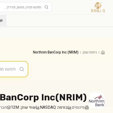
שו
ניתוח שוק
Northrim BanCorp Inc (NRIM)
 BanCorp Inc
(
NRIM
)
פיננסים
בורסה:
NASDAQ
שווי שוק:
12M
חברה במד