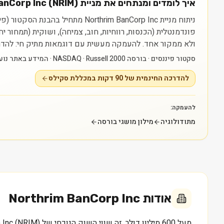
איך לומדים ומנתחים את מניית Northrim BanCorp Inc (NRIM)?
פונדמנטלית (הכנסות, רווחיות, חוב, צמיחה), ושוקית (תמחור 
ולא ממקור אחד.
להעמקה מעשית עם דוגמאות מתיק חי: להדרכה החינמית של 90 דקות במכללת סקילס — raining
סקטור פיננסים · בורסה NASDAQ · Russell 2000 · המידע באתר נועד ללמידה בלבד ואינו ייעוץ או המלצה.
להדרכה החינמית של 90 דקות במכללת סקילס
להעמקה:
מתודולוגיה
מילון מושגי בורסה
אודות
Northrim BanCorp Inc