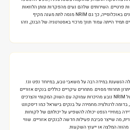
חות פרטיים. השירותים שלהם נעים מהפקדות ומתן הלוואות
מסחריות, דרך משכנתאות ופתרונות בנקאות דיגיטלית, ועד שירותי ניהול עושר. ממש כמו בנק הפועלים בישראל, שמשרת פלחים שונים באוכלוסייה, כך גם NRIM מנסה לתת מענה מקיף
ם תמיד הייתה עמוד תווך מרכזי באסטרטגיה של הבנק, וזהו
ת ובכלכלה הנשענת במידה רבה על משאבי טבע, במיוחד נפט וגז.
קומה הגיאוגרפי של אלסקה, כמו גם מאפייני האוכלוסייה שלה, יוצרים חסמי כניסה גבוהים למתחרים חדשים, ומעניקים ל-NRIM יתרון תחרותי מסוים. מתחרים עיקריים כוללים בנקים אזוריים
גדולים יותר עם נוכחות באלסקה, כמו KeyBank או First National Bank Alaska, וגם בנקים מקומיים קטנים יותר. יתרונה התחרותי של NRIM נובע מהיכרות עמוקה עם השוק המקומי והצרכים
, בדומה לרגולציה מחמירה על בנקים בישראל כמו דיסקונט
ירידה במחירי הנפט יכולה להשפיע על יכולתם של לקוחות
ל להשפיע על המדיניות הפיסקלית והרגולטורית, מה שייצר סביבת פעילות חדשה לבנקים אזוריים. שווי