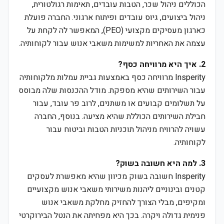
הכוללים ניהול שכר, הטבות עובדים, תאימות רגולטורית,
ניהול ביצועים, גיוס עובדים ופיתוח ארגוני. החברה פועלת
כארגון מעסיקים מקצועי (PEO), המאפשר לה לקחת על
עצמה את האחריות למשימות משאבי אנוש עבור לקוחותיה.
2. איך היא מרוויחה כסף?
Insperity מרוויחה כסף באמצעות גביית עמלות מלקוחותיה
עבור השירותים שהיא מספקת. מודל ההכנסות שלה מבוסס
על תשלומים קבועים או משתנים, לרוב פר עובד, עבור
חבילת השירותים הכוללת שהיא מציעה. בנוסף, החברה
עשויה להרוויח מניהול תוכניות הטבות וביטוח עבור
לקוחותיה.
3. למה היא חשובה בשוק?
Insperity חשובה בשוק מכיוון שהיא מאפשרת לעסקים
קטנים ובינוניים ליהנות משירותי משאבי אנוש מקצועיים
ומקיפים, מבלי הצורך להחזיק מחלקת משאבי אנוש
פנימית גדולה ויקרה. בכך היא מפחיתה את הנטל הבירוקרטי