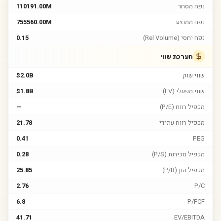
נפח מסחר
110191.00M
נפח ממוצע
755560.00M
נפח יחסי (Rel Volume)
0.15
הערכת שווי
שווי שוק
$2.0B
שווי מפעלי (EV)
$1.8B
מכפיל רווח (P/E)
—
מכפיל רווח עתידי
21.78
0.41
PEG
מכפיל מכירות (P/S)
0.28
מכפיל הון (P/B)
25.85
2.76
P/C
6.8
P/FCF
41.71
EV/EBITDA