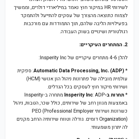
לשירותי HR במיקור חוץ נאמד במיליארדי דולרים, וממשיך
לצמוח כתוצאה מהצורך של עסקים להתייעל ולהתמקד
בפעילויות הליבה שלהם, תוך התמודדות עם מורכבות
רגולטורית ושינויים בשוק העבודה.
2. המתחרים העיקריים:
להלן 4-6 מתחרים עיקריים של Insperity Inc:
*
Automatic Data Processing, Inc. (ADP)
: ספקית
עולמית מובילה של פתרונות ניהול הון אנושי (HCM)
ושירותי מיקור חוץ לעסקים בכל הגדלים.
*
תחרות ב-Insperity Inc
: ADP מתחרה ב-Insperity
באמצעות מגוון רחב של שירותים, כולל שכר, הטבות, ניהול
כשרונות ושירותי PEO (Professional Employer
Organization) דומים. גודלה וטווח שירותיה הרחב מקנים
לה יתרון משמעותי.