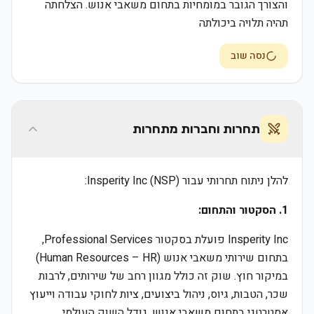
והצורך הגובר במומחיות בתחום משאבי אנוש. הצלחתה
תהיה תלויה ביכולתה
נסה שוב
תחרות וחברות מתחרות
להלן ניתוח תחרותי עבור Insperity Inc (NSP):
1. הסקטור והתחום:
Insperity Inc פועלת בסקטור Professional Services,
בתחום שירותי משאבי אנוש (Human Resources – HR)
במיקור חוץ. שוק זה כולל מגוון רחב של שירותים, לרבות
שכר, הטבות, גיוס, ניהול ביצועים, ציות לחוקי עבודה וייעוץ
אסטרטגי בתחום משאבי אנוש. גודל השוק העולמי