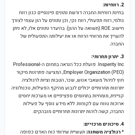
2. רווחיות:
בחינת רווחיות החברה דורשת נתונים פיננסיים כגון רווח
גולמי, רווח תפעולי, רווח נקי, וכן נתונים על הון עצמי לצורך
חישוב ROE (תשואה על ההון). בהיעדר נתונים אלו, לא ניתן
להעריך את מרווחי הרווח או את יעילותה התפעולית של
החברה.
3. יתרון תחרותי:
Insperity Inc. פועלת ככל הנראה בתחום ה-Professional
Employer Organization (PEO), המציעה פתרונות מיקור
חוץ לניהול משאבי אנוש, שכר, הטבות וציות לרגולציה.
יתרונות תחרותיים יכולים לנבוע מהיקף הפעילות, טכנולוגיה
קניינית, מומחיות בתחומים ספציפיים או מערכות יחסים
ארוכות טווח עם לקוחות. ללא מידע נוסף על פעילות
החברה, קשה לזהות יתרונות תחרותיים מובהקים.
4. סיכונים מרכזיים:
*
רגולציה משתנה:
תעשיית שירותי כוח האדם כפופה