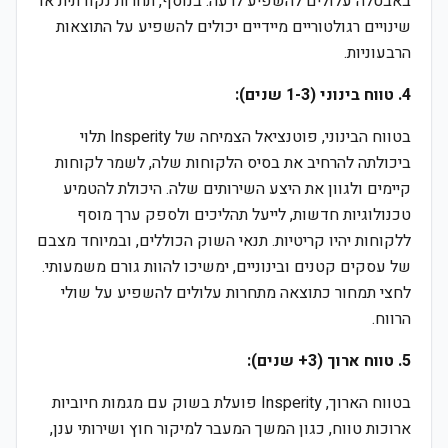
באבטלה עלולים להשפיע לרעה. בנוסף, תחרות נקודתית או
שינויים רגולטוריים מיידיים יכולים להשפיע על התוצאות
הרבעוניות.
4. טווח בינוני (1-3 שנים):
בטווח הבינוני, פוטנציאל הצמיחה של Insperity תלוי
ביכולתה להרחיב את בסיס הלקוחות שלה, לשמר לקוחות
קיימים ולגוון את היצע השירותים שלה. היכולת להטמיע
טכנולוגיות חדשות, לייעל תהליכים ולספק ערך מוסף
ללקוחות יהיו קריטיות. תנאי השוק הכוללים, ובמיוחד מצבם
של עסקים קטנים ובינוניים, ימשיכו להוות גורם משמעותי.
לחצי תמחור כתוצאה מתחרות עלולים להשפיע על שולי
הרווח.
5. טווח ארוך (3+ שנים):
בטווח הארוך, Insperity פועלת בשוק עם מגמות חיוביות
ארוכות טווח, כגון המשך המעבר למיקור חוץ ושירותי ענן,