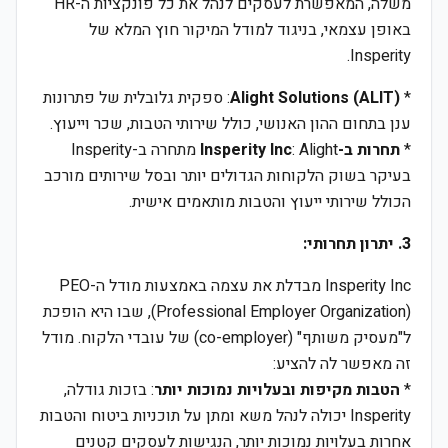
משלה, המאפשרת לעסקים לנהל את כל פונקציות ה-HR
באופן עצמאי, בניגוד למודל המיקור חוץ המלא של
Insperity.
*
Alight Solutions (ALIT)
: ספקית גלובלית של פתרונות
ענן בתחום ההון האנושי, כולל שירותי הטבות, שכר וייעוץ.
*
תחרות ב-Insperity Inc
: Alight מתחרה ב-Insperity
בעיקר בשוק הלקוחות הגדולים יותר ובסל שירותים מורכב
הכולל שירותי ייעוץ והטבות מותאמים אישית.
3. יתרון תחרותי:
Insperity Inc מבדלת את עצמה באמצעות מודל ה-PEO
(Professional Employer Organization), שבו היא הופכת
ל"מעסיק משותף" (co-employer) של עובדי הלקוח. מודל
זה מאפשר לה להציע:
*
הטבות מקיפות ובעלויות נמוכות יותר
: בזכות גודלה,
Insperity יכולה לנהל משא ומתן על תוכניות ביטוח והטבות
אחרות בעלויות נמוכות יותר, הנגישות לעסקים קטנים