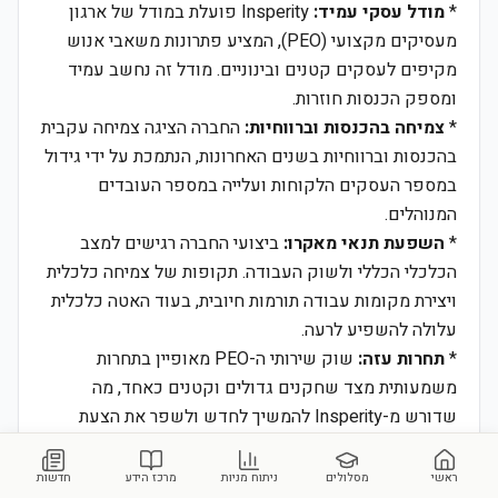
*
מודל עסקי עמיד:
Insperity פועלת במודל של ארגון
מעסיקים מקצועי (PEO), המציע פתרונות משאבי אנוש
מקיפים לעסקים קטנים ובינוניים. מודל זה נחשב עמיד
ומספק הכנסות חוזרות.
*
צמיחה בהכנסות וברווחיות:
החברה הציגה צמיחה עקבית
בהכנסות וברווחיות בשנים האחרונות, הנתמכת על ידי גידול
במספר העסקים הלקוחות ועלייה במספר העובדים
המנוהלים.
*
השפעת תנאי מאקרו:
ביצועי החברה רגישים למצב
הכלכלי הכללי ולשוק העבודה. תקופות של צמיחה כלכלית
ויצירת מקומות עבודה תורמות חיובית, בעוד האטה כלכלית
עלולה להשפיע לרעה.
*
תחרות עזה:
שוק שירותי ה-PEO מאופיין בתחרות
משמעותית מצד שחקנים גדולים וקטנים כאחד, מה
שדורש מ-Insperity להמשיך לחדש ולשפר את הצעת
הערך שלה.
*
התאמות למדיניות רגולטורית:
החברה פועלת בסביבה
ראשי
מסלולים
ניתוח מניות
מרכז הידע
חדשות