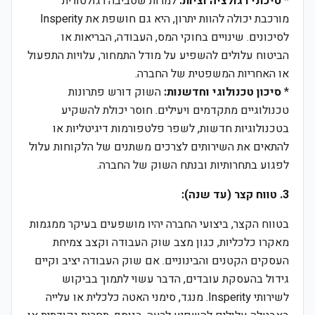
*
סיכוני רגולציה וציות:
למרות שסביבה רגולטורית
מורכבת יכולה להוות יתרון, היא גם חושפת את Insperity
לסיכונים. שינויים בחוקי המס, העבודה, הבריאות או
הביטוח עלולים להשפיע על מודל התמחור, עלויות התפעול
או האחריות המשפטית של החברה.
*
סיכון טכנולוגי וחדשנות:
השוק דורש פתרונות
טכנולוגיים מתקדמים ויעילים. חוסר יכולת להשקיע
בטכנולוגיות חדשות, לשפר פלטפורמות דיגיטליות או
להתאים את השירותים לצרכים משתנים של הלקוחות עלול
לפגוע בתחרותיות ובנתח השוק של החברה.
3. טווח קצר (עד שנה):
בטווח הקצר, ביצועי החברה יהיו מושפעים בעיקר ממגמות
מאקרו כלכליות, כגון מצב שוק העבודה וקצב צמיחת
העסקים הקטנים והבינוניים. אם שוק העבודה יציב וקיים
גידול בהעסקת עובדים, הדבר עשוי לתמוך בביקוש
לשירותי Insperity. מנגד, סימני האטה כלכלית או עלייה