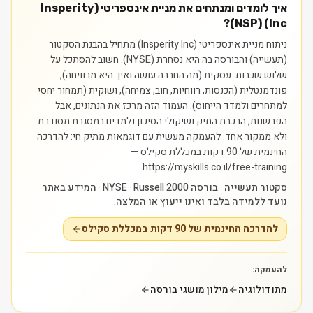
איך לומדים ומנתחים את מניית אינספריטי (Insperity
Inc) (NSP)?
ניתוח מניית אינספריטי (Insperity Inc) מתחיל בהבנת הסקטור
(תעשייה) והבורסה בה היא נסחרת (NYSE). חשוב להסתכל על
שלוש שכבות: עסקית (מה החברה עושה ואיך היא מרוויחה),
פונדמנטלית (הכנסות, רווחיות, חוב, צמיחה), ושוקית (תמחור יחסי
למתחרים ולמדד הייחוס). העמוד הזה מרכז את הנתונים, אבל
הפרשנות, הרכבת התיק ושיקולי הסיכון נלמדים במסגרת מסודרת
ולא ממקור אחד.
להעמקה מעשית עם דוגמאות מתיק חי: להדרכה
החינמית של 90 דקות במכללת סקילס —
https://myskills.co.il/free-training.
סקטור תעשייה · בורסה NYSE · Russell 2000 · המידע באתר
נועד ללמידה בלבד ואינו ייעוץ או המלצה.
להדרכה החינמית של 90 דקות במכללת סקילס
להעמקה:
מתודולוגיה
מילון מושגי בורסה