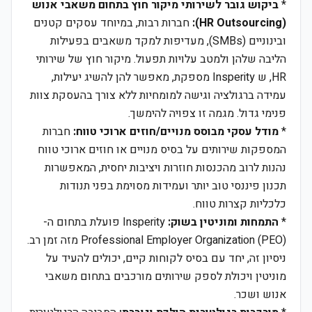
*
ביקוש גובר לשירותי מיקור חוץ בתחום משאבי אנוש
(HR Outsourcing):
חברות רבות, במיוחד עסקים קטנים
ובינוניים (SMBs), מעדיפות למקד משאבים בפעילות
הליבה שלהן ולמטב עלויות תפעול. מיקור חוץ של שירותי
HR, ש Insperity מספקת, מאפשר להן להשיג יעילות,
עמידה ברגולציה וגישה למומחיות ללא צורך בהעסקת צוות
פנימי גדול. מגמה זו צפויה להימשך.
*
מודל עסקי מבוסס מנויים/חוזים ארוכי טווח:
חברות
המספקות שירותים על בסיס מנויים או חוזים ארוכי טווח
נהנות לרוב מהכנסות חוזרות ויציבות יחסית, המאפשרות
תכנון פיננסי טוב יותר ועמידות מסוימת בפני תנודות
כלכליות קצרות טווח.
*
התמחות ומוניטין בשוק:
Insperity פועלת בתחום ה-
Professional Employer Organization (PEO) מזה זמן רב.
ניסיון זה, יחד עם בסיס לקוחות קיים, יכולים להעיד על
מוניטין ויכולת לספק שירותים מורכבים בתחום משאבי
אנוש ושכר.