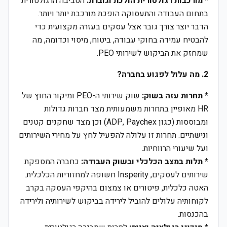
*
מורכבות רגולטורית הולכת וגוברת:
הסביבה הרגולטורית
בתחום העבודה והתעסוקה הופכת מורכבת יותר ויותר.
הדבר יוצר צורך גובר אצל עסקים בעזרה מקצועית כדי
להבטיח עמידה בחוקי עבודה, ביטוח, מיסוי וכדומה, מה
שמחזק את הביקוש לשירותי PEO.
2. מה עלול לפגוע בחברה?
*
תחרות עזה בשוק:
שוק שירותי ה-PEO ומיקור החוץ של
HR מאופיין בתחרות משמעותית מצד חברות גדולות
ומבוססות (כגון ADP, Paychex) וכן מצד שחקנים קטנים
ונישתיים. תחרות זו עלולה להפעיל לחץ על מחירי השירותים
ועל שיעורי הרווחיות.
*
תלות במצב הכלכלי ובשוק העבודה:
כחברה המספקת
שירותים לעסקים, Insperity חשופה למחזוריות הכלכלית.
האטה כלכלית, פיטורים או צמצום בהיקפי העסקה בקרב
לקוחותיה עלולים להוביל לירידה בביקוש לשירותיה ולירידה
בהכנסות.