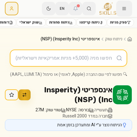
EN
סורק מניות
ניתוח קריפטו
ניתוח סחורות
שוק ישראלי
דוחות 
ניתוח שוק
אינספריטי (Insperity Inc) (NSP)
🔍 חפשו לפי שם החברה (Apple, לאומי) או סימול (AAPL, LUMI.TA)
אינספריטי (Insperity
)
NSP
(
Inc)
תעשייה
בורסה:
NYSE
שווי שוק:
27M
חברה במדד Russell 2000
הניתוח נוצר ע״י AI ומתעדכן בזמן אמת