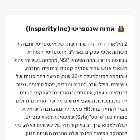
אודות
אינספריטי (Insperity Inc)
2 מיליארד דולר, זהו שווי השוק של אינספריטי, וחברה זו
משרתת אלפי עסקים בארה״ב. אינספריטי, הנסחרת
בבורסת ניו יורק תחת הסימול NSP, מתמחה בשירותי ניהול
משאבי אנוש עבור עסקים קטנים ובינוניים. החברה,
שהוקמה לפני למעלה מ-30 שנה, מציעה כמה סוגים של
שירותים, כולל שכר, הטבות עובדים, ניהול סיכונים, וציות
לרגולציה. בעצם, אינספריטי מאפשרת לעסקים קטנים
ליהנות מתשתית משאבי אנוש ברמה של תאגידים גדולים,
מבלי להחזיק צוות HR פנימי. לדוגמה, חברה ישראלית
צומחת כמו ׳סייטס׳ (Syte) שמעסיקה מאות עובדים,
יכולה למצוא ערך רב במיקור חוץ של שירותים כאלה, כדי
להתמקד בפיתוח המוצר שלה. החברה משרתת מגוון