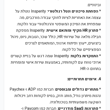
ובינוניים.
*
הפחתת סיכונים ונטל רגולטורי
: Insperity נוטלת על
עצמה את האחריות לציות לחוקי עבודה מורכבים, מה
שמפחית את הסיכון המשפטי והרגולטורי עבור הלקוח.
*
פתרון HR מקיף ומותאם אישית
: Insperity מספקת
חבילה מלאה של שירותי HR, כולל שכר, הטבות, גיוס, ניהול
ביצועים, ייעוץ ופיתוח ארגוני, המותאמים לצרכים
הספציפיים של כל לקוח.
*
התמקדות בלקוח
: Insperity שמה דגש על בניית קשרים
ארוכי טווח עם לקוחותיה, באמצעות שירות אישי ומומחיות
בתחום ה-HR.
4. איומים תחרותיים:
*
מתחרים גדולים ומבוססים
: חברות כמו ADP ו-Paychex
נהנות מיתרון גודל, מותג חזק, בסיס לקוחות רחב ויכולות
השקעה משמעותיות בטכנולוגיה.
*
פתרונות SaaS מודרניים
: חברות כמו Paycom ו-