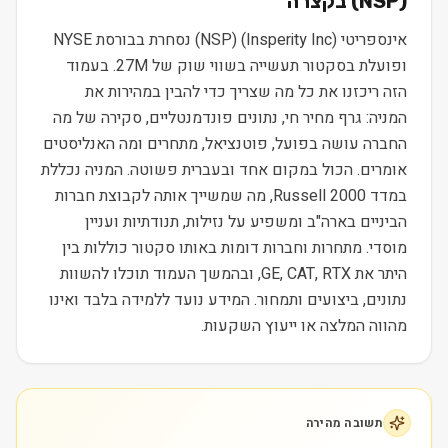
(
NSP
) בקצרה
אינספריטי (Insperity Inc) (NSP) נסחרת בבורסת NYSE
ופועלת בסקטור תעשייה בשווי שוק של 27M. בעמוד
הזה ריכזנו את כל מה שצריך כדי להבין במהירות את
המניה: גרף מחיר חי, נתונים פונדמנטליים, סקירה של מה
החברה עושה בפועל, פוטנציאל, מתחרים ומה האנליסטים
אומרים. הכול במקום אחד ובעברית פשוטה. המניה נכללת
במדד Russell 2000, מה שמשייך אותה לקבוצת חברות
הביניים בארה"ב ומשפיע על נזילות, תנודתיות ועניין
מוסדי. מתחרות וחברות דומות באותו סקטור כוללות בין
היתר את GE, CAT, RTX, ובהמשך העמוד תוכלו להשוות
נתונים, ביצועים ותמחור. המידע נועד ללמידה בלבד ואינו
מהווה המלצה או ייעוץ השקעות.
תשובה מהירה