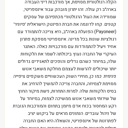
הקלה רגולטורית מסוימת, אך מורכבות דיני העבודה
בארה״ב רק עולה. זהו יתרון מובהק עבור אינספריטי,
שמורידה את העול הרגולטורי מכתפיהם של עסקים
קטנים. קחו לדוגמה את חברת הפינטק הישראלית ׳פיוניר׳
(Payoneer) הפועלת בארה״ב, היא צריכה להתמודד עם
רגולציות שונות בכל מדינה. אינספריטי מספקת פתרון
אחיד ויעיל להתמודדות עם מורכבויות כאלה. האתגר
העיקרי של החברה נעוץ ביכולתה לשמר את הלקוחות
שלה, במיוחד כשהם גדלים והופכים לתאגידים גדולים
יותר שיכולים להרשות לעצמם מחלקת משאבי אנוש
פנימית. כמו כן, מחירי השוק העכשוויים משקפים ציפייה
מסוימת לצמיחה, והחברה צריכה להמשיך להרחיב את
בסיס הלקוחות שלה. למרות התחרות, נישת מיקור החוץ
של שירותי משאבי אנוש ממשיכה לצמוח, במיוחד על
רקע המחסור בכוח אדם מיומן בתחום והמורכבות הגוברת
של ניהול עובדים. הנתונים מראים על ביקוש יציב
לפתרונות של אינספריטי, והשאלה היא האם החברה