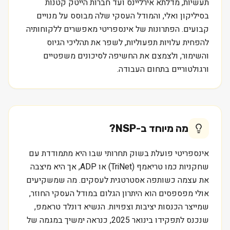
תעשיות, מדלתא אירליינס ועד חברות הייטק קטנות
בסיליקון ואלי, והמודל העסקי שלה מבוסס על מנויים
קבועים. הפתרונות של אינספריטי מאפשרים ללקוחותיה
להפחית עלויות תפעוליות, לשפר את תהליכי הגיוס
והשימור, ולצמצם את החשיפה לסיכונים משפטיים
ורגולטוריים בתחום העבודה.
מה מיוחד ב-
NSP
?
אינספריטי פועלת בשוק תחרותי שבו היא מתמודדת עם
שחקניות כמו טריאמף (TriNet) או ADP, אך היא מיצבה
את עצמה כשותפה אסטרטגית לעסקים. מה שמשקיעים
אולי מפספסים הוא היתרון הגלום במודל העסקי החוזר,
שמייצר הכנסות יציבות וצפויות. הנשיא דונלד טראמפ,
שנכנס לתפקידו בינואר 2025, כנראה ימשיך במגמה של