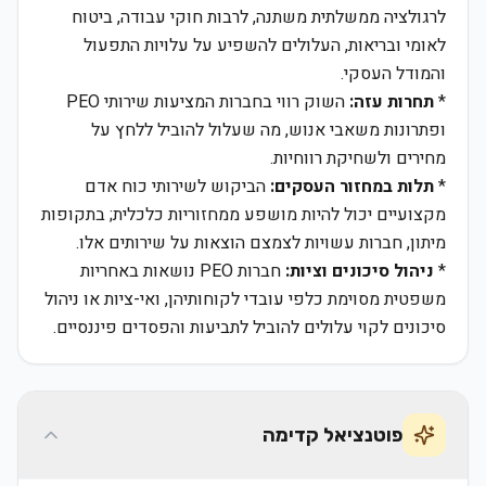
לרגולציה ממשלתית משתנה, לרבות חוקי עבודה, ביטוח
לאומי ובריאות, העלולים להשפיע על עלויות התפעול
והמודל העסקי.
*
תחרות עזה:
השוק רווי בחברות המציעות שירותי PEO
ופתרונות משאבי אנוש, מה שעלול להוביל ללחץ על
מחירים ולשחיקת רווחיות.
*
תלות במחזור העסקים:
הביקוש לשירותי כוח אדם
מקצועיים יכול להיות מושפע ממחזוריות כלכלית; בתקופות
מיתון, חברות עשויות לצמצם הוצאות על שירותים אלו.
*
ניהול סיכונים וציות:
חברות PEO נושאות באחריות
משפטית מסוימת כלפי עובדי לקוחותיהן, ואי-ציות או ניהול
סיכונים לקוי עלולים להוביל לתביעות והפסדים פיננסיים.
פוטנציאל קדימה