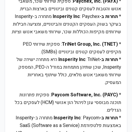
*
Paychex, Inc. (PAYX)
: ספקית שירותי שכר, משאבי
אנוש והטבות לעסקים קטנים ובינוניים בארצות הברית.
*
תחרות ב-Insperity Inc
: Paychex מתחרה ב-Insperity
בעיקר בשוק העסקים הקטנים והבינוניים, ומציעה חבילות
שירותים מקיפות הכוללות שכר, שירותי משאבי אנוש וציות.
*
TriNet Group, Inc. (TNET)
: ספקית שירותי PEO
מקיפים לעסקים קטנים ובינוניים (SMBs).
*
תחרות ב-Insperity Inc
: TriNet היא מתחרה ישירה של
Insperity, שכן שתיהן מתמחות במודל ה-PEO, המספק
שירותי משאבי אנוש מלאים, כולל שיתוף באחריות
המעסיק.
*
Paycom Software, Inc. (PAYC)
: ספקית פתרונות
תוכנה מבוססי ענן לניהול הון אנושי (HCM) לעסקים בכל
הגדלים.
*
תחרות ב-Insperity Inc
: Paycom מתחרה ב-Insperity
באמצעות פלטפורמת SaaS (Software as a Service)