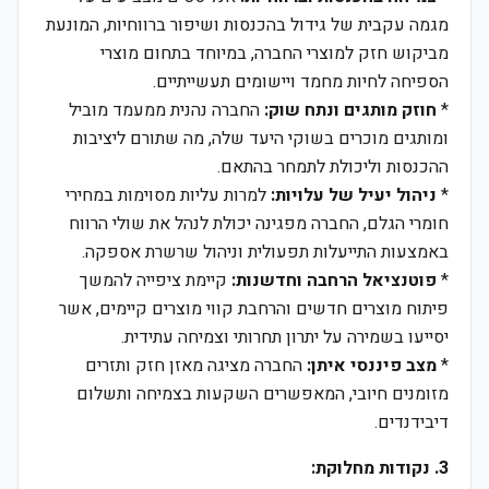
מגמה עקבית של גידול בהכנסות ושיפור ברווחיות, המונעת
מביקוש חזק למוצרי החברה, במיוחד בתחום מוצרי
הספיחה לחיות מחמד ויישומים תעשייתיים.
*
חוזק מותגים ונתח שוק:
החברה נהנית ממעמד מוביל
ומותגים מוכרים בשוקי היעד שלה, מה שתורם ליציבות
ההכנסות וליכולת לתמחר בהתאם.
*
ניהול יעיל של עלויות:
למרות עליות מסוימות במחירי
חומרי הגלם, החברה מפגינה יכולת לנהל את שולי הרווח
באמצעות התייעלות תפעולית וניהול שרשרת אספקה.
*
פוטנציאל הרחבה וחדשנות:
קיימת ציפייה להמשך
פיתוח מוצרים חדשים והרחבת קווי מוצרים קיימים, אשר
יסייעו בשמירה על יתרון תחרותי וצמיחה עתידית.
*
מצב פיננסי איתן:
החברה מציגה מאזן חזק ותזרים
מזומנים חיובי, המאפשרים השקעות בצמיחה ותשלום
דיבידנדים.
3. נקודות מחלוקת: