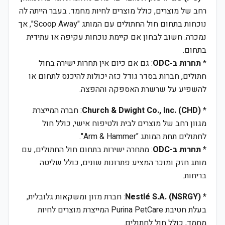
רחב של מוצרים, כולל מוצרים לחיות מחמד. בעבר הייתה לה
נוכחות בתחום חול החתולים עם המותג "Scoop Away", אך
נמכרה. חשוב לבחון אם קיימת נוכחות עקיפה או עתידית
בתחום.
*
תחרות ב-ODC
: גם אם כיום אין תחרות ישירה בחול
חתולים, חברות בסדר גודל כזה יכולות להיכנס לתחום או
להשפיע על שרשרת האספקה וההפצה.
*
Church & Dwight Co., Inc. (CHD)
: חברה המייצרת
מגוון רחב של מוצרים לבית ולטיפוח אישי, כולל חול
לחתולים תחת המותג "Arm & Hammer".
*
תחרות ב-ODC
: מתחרה ישירות בתחום חול החתולים, עם
מותג חזק ומוכר המציע פתרונות שונים, כולל שליטה
בריחות.
*
Nestlé S.A. (NSRGY)
: חברת מזון ומשקאות גלובלית,
בעלת חטיבת Purina PetCare המייצרת מוצרים לחיות
מחמד, כולל חול לחתולים.