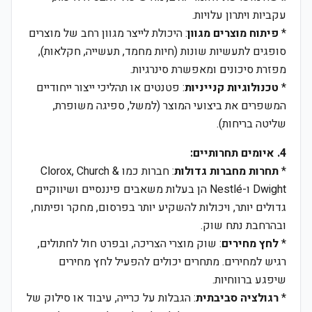
עקביות ויתרון עלויות.
*
פיתוח מוצרים מגוון
: היכולת לייצר מגוון רחב של מוצרים
סופגים לתעשיות שונות (חיות מחמד, תעשייה, חקלאות),
מפזרת סיכונים ומאפשרת סינרגיות.
*
טכנולוגיות קנייניות
: פטנטים או תהליכי ייצור ייחודיים
המשפרים את ביצועי המוצר (למשל, ספיגה משופרת,
שליטה בריחות).
4. איומים תחרותיים:
*
תחרות מחברות גדולות
: חברות כמו Clorox, Church &
Dwight ו-Nestlé הן בעלות משאבים פיננסיים ושיווקיים
גדולים יותר, ויכולות להשקיע יותר בפרסום, מחקר ופיתוח,
ובהרחבת נתח שוק.
*
לחץ מחירים
: שוק מוצרי הצריכה, ובפרט חול לחתולים,
רגיש למחירים. מתחרים יכולים להפעיל לחץ מחירים
שיפגע ברווחיות.
*
רגולציה סביבתית
: הגבלות על כרייה, עיבוד או סילוק של