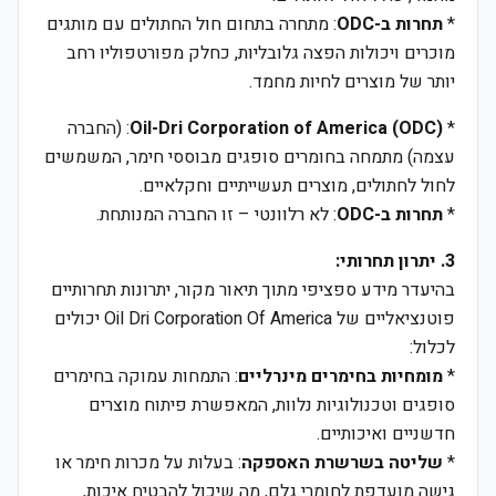
*
תחרות ב-ODC
: מתחרה בתחום חול החתולים עם מותגים
מוכרים ויכולות הפצה גלובליות, כחלק מפורטפוליו רחב
יותר של מוצרים לחיות מחמד.
*
Oil-Dri Corporation of America (ODC)
: (החברה
עצמה) מתמחה בחומרים סופגים מבוססי חימר, המשמשים
לחול לחתולים, מוצרים תעשייתיים וחקלאיים.
*
תחרות ב-ODC
: לא רלוונטי – זו החברה המנותחת.
3. יתרון תחרותי:
בהיעדר מידע ספציפי מתוך תיאור מקור, יתרונות תחרותיים
פוטנציאליים של Oil Dri Corporation Of America יכולים
לכלול:
*
מומחיות בחימרים מינרליים
: התמחות עמוקה בחימרים
סופגים וטכנולוגיות נלוות, המאפשרת פיתוח מוצרים
חדשניים ואיכותיים.
*
שליטה בשרשרת האספקה
: בעלות על מכרות חימר או
גישה מועדפת לחומרי גלם, מה שיכול להבטיח איכות,