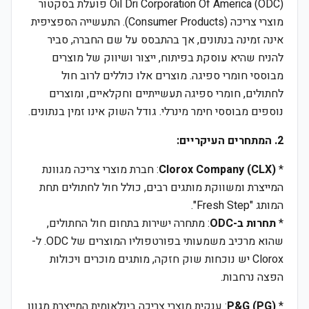
Oil Dri Corporation Of America (ODC) פועלת בסקטור
מוצרי צריכה (Consumer Products). התעשייה הספציפית
אינה זמינה בנתונים, אך בהתבסס על שם החברה, סביר
להניח שהיא עוסקת בפיתוח, ייצור ושיווק של מוצרים
מבוססי חומרי ספיגה. מוצרים אלו כוללים לרוב חול
לחתולים, חומרי ספיגה תעשייתיים וחקלאיים, ומוצרים
נוספים מבוססי חימר מינרלי. גודל השוק אינו זמין בנתונים.
2. המתחרים העיקריים:
*
Clorox Company (CLX)
: חברת מוצרי צריכה מגוונת
המייצרת ומשווקת מותגים רבים, כולל חול לחתולים תחת
המותג "Fresh Step".
*
תחרות ב-ODC
: מתחרה ישירות בתחום חול החתולים,
שהוא מרכיב משמעותי בפורטפוליו המוצרים של ODC. ל-
Clorox יש נוכחות שוק חזקה, מותגים מוכרים ויכולות
הפצה נרחבות.
*
P&G (PG)
: ענקית מוצרי צריכה בינלאומית המייצרת מגוון