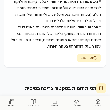
*
השפעת תנודתיות מחירי חומרי גלם:
קיימת מחלוקת
לגבי מידת ההשפעה של תנודות עתידיות במחירי חומרי
הגלם (בעיקר חימר בנטוניט) על שולי הרווח של החברה
ויכולתה להעביר עליות אלו לצרכנים.
*
תחרות בשוק:
ישנם אנליסטים המביעים דאגה לגבי
התחרות הגוברת בשווקי הליבה של החברה, במיוחד מצד
יצרנים קטנים יותר או מותגים פרטיים, וכיצד זו תשפיע על
נתח השוק והרווחיות בטווח הארוך.
נסה שוב
מניות דומות בסקטור
צריכה בסיסית
Cal Maine Foods Inc
Pricesmart Inc
ראשי
מסלולים
ניתוח מניות
מרכז הידע
חדשות