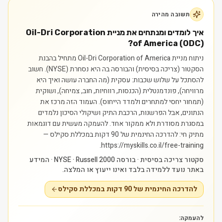
תשובה מהירה
איך לומדים ומנתחים את מניית Oil-Dri Corporation
of America (ODC)?
ניתוח מניית Oil-Dri Corporation of America מתחיל בהבנת
הסקטור (צריכה בסיסית) והבורסה בה היא נסחרת (NYSE). חשוב
להסתכל על שלוש שכבות: עסקית (מה החברה עושה ואיך היא
מרוויחה), פונדמנטלית (הכנסות, רווחיות, חוב, צמיחה), ושוקית
(תמחור יחסי למתחרים ולמדד הייחוס). העמוד הזה מרכז את
הנתונים, אבל הפרשנות, הרכבת התיק ושיקולי הסיכון נלמדים
במסגרת מסודרת ולא ממקור אחד.
להעמקה מעשית עם דוגמאות
מתיק חי: להדרכה החינמית של 90 דקות במכללת סקילס —
https://myskills.co.il/free-training.
סקטור צריכה בסיסית · בורסה NYSE · Russell 2000 · המידע
באתר נועד ללמידה בלבד ואינו ייעוץ או המלצה.
להדרכה החינמית של 90 דקות במכללת סקילס
להעמקה: