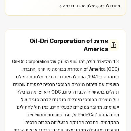
מתודולוגיה
מילון מושגי בורסה
אודות
Oil-Dri Corporation of
America
1.3 מיליארד דולר, זהו שווי השוק של Oil-Dri Corporation
of America (ODC) הנסחרת בבורסת ניו יורק. החברה,
שנוסדה ב-1941, התחילה את דרכה בימי מלחמת העולם
השנייה עם פיתוח מוצרים מבוססי חרסית לספיחת שמנים
ונוזלים בתעשייה הכבדה. כיום, ODC היא יצרנית מובילה
של מוצרים מבוססי מינרלים סופגים לכמה סוגים של
יישומים. מדובר במוצרים לבעלי חיים, כמו חול לחתולים
תחת המותג ׳Cat׳s Pride׳, ועד פתרונות תעשייתיים
מתקדמים. החברה מחזיקה בבעלותה מכרות חרסית
טבעיים ומפעילה מתקני ייצור ועיבוד ברחבי ארצות הברית,