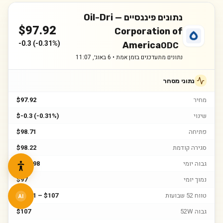
נתונים פיננסיים —
Oil-Dri
$
97.92
Corporation of
-0.3
(
-0.31%
)
America
ODC
נתונים מתעדכנים בזמן אמת •
6 באוג׳, 11:07
נתוני מסחר
מחיר
$97.92
שינוי
$-0.3 (-0.31%)
פתיחה
$98.71
סגירה קודמת
$98.22
גבוה יומי
$101.98
נמוך יומי
$97
טווח 52 שבועות
$45.61 – $107
AI
גבוה 52W
$107