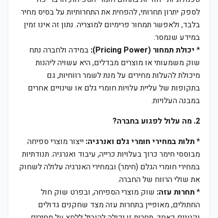
לספק יתרון תחרותי, להפחית את התחרותיות על בסיס מחיר
בלבד, ולאפשר תמחור פרימיום למוצריה. נתון זה אינו זמין
במידע שנמסר.
*
יכולת תמחור (Pricing Power):
במידה ולחברה נתח
שוק משמעותי או מוצרים מבדלים, היא עשויה ליהנות
מיכולת להעלות מחירים על מנת לשמר רווחיות, גם
בתקופות של עליית עלויות חומרי גלם או שינויים אחרים
במבנה העלויות.
2. מה עלול לפגוע בחברה?
*
תלות במחירי חומרי גלם ואנרגיה:
ייצור מוצרי ספיחה
מבוססי חימר כרוך בעלויות כרייה, עיבוד ואנרגיה. תנודתיות
במחירי חומרי הגלם (חימר) ובמחירי האנרגיה עלולה לשחוק
את שולי הרווח של החברה.
*
תחרות עזה:
שוק מוצרי הספיחה, ובפרט שוק חול
החתולים, מאופיין בתחרות עזה מצד שחקנים גדולים
וקטנים כאחד. תחרות זו יכולה להוביל ללחץ על מחירים