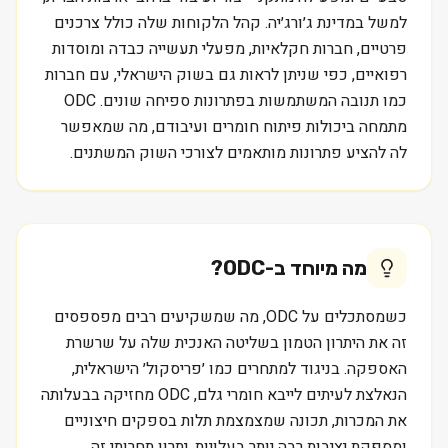
למשל במדינת ג׳ורג׳יה. קהל הלקוחות שלה כולל צרכנים
פרטיים, חברות חקלאיות, מפעלי תעשייה כבדה ומוסדות
רפואיים, כפי שניתן לראות גם בשוק הישראלי, עם חברות
כמו תנובה המשתמשות בפתרונות ספיחה שונים. ODC
מתמחה ביכולות פיתוח חומרים ועיבודם, מה שמאפשר
לה להציע פתרונות מותאמים לצורכי השוק המשתנים.
מה מיוחד ב-
ODC
?
כשמסתכלים על ODC, מה שמשקיעים רבים מפספסים
זה את היתרון הטמון בשליטה האנכית שלה על שרשרת
האספקה. בניגוד למתחרים כמו ׳פריסקול׳ הישראלית,
הנאלצת לעיתים לייבא חומרי גלם, ODC מחזיקה בבעלותה
את המכרות, תכונה שמצמצמת תלות בספקים חיצוניים
ומספקת יציבות רבה יותר בעלויות. יתרון תחרותי זה