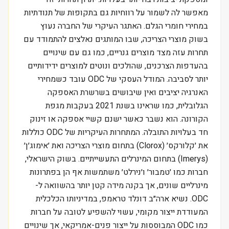
מאפשר לה לשמור על רווחיות גם בתקופות של תנודתיות
במחירי חומרי הגלם. האתגר העיקרי של החברה נעוץ
בשוק מוצרי הצריכה, שבו המותגים נאלצים להתמודד עם
תחרות עזה מצד מוצרים גנריים, כמו גם עם שינויים
בהעדפות הצרכנים, שהולכים ונוטים למוצרים ידידותיים
יותר לסביבה. המודל העסקי של ODC עובד כשמחירי
האנרגיה יציבים ואין שיבושים בשרשרת האספקה
הגלובלית, כמו שראינו בשנת 2021 בעקבות מגפת
הקורונה. הוא נשבר כאשר ישנם קשיי אספקה או זינוק
חד בעלויות התובלה. המתחרות העיקריות של ODC כוללות
את ׳קלורקס׳ (Clorox) בתחום מוצרי הצריכה ואת ׳אימוג׳ן׳
(Imerys) בתחום המינרלים התעשייתיים. בשוק הישראלי,
חברות כמו ׳טמבור׳ ו׳נירלט׳ משתמשות אף הן בפתרונות
מינרליים שונים, אך בקנה מידה קטן יותר בהשוואה ל-
ODC. נשיא ארה״ב דונלד טראמפ, במדיניותו הכלכלית
המעודדת ייצור מקומי, עשוי להשפיע לטובה על חברות
כמו ODC המבוססות על ייצור פנים-אמריקאי, אך שינויים