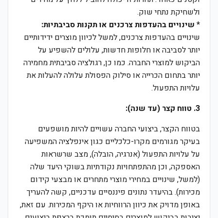
ולשחיקת נתחי שוק.
*
שינויים בהעדפות צרכנים או תקנות סביבתיות:
שינויים בהעדפות צרכנים, למשל לכיוון מוצרים ידידותיים
יותר לסביבה או חלופות חדשות, עלולים להשפיע על
הביקוש למוצרי החברה. כמו כן, רגולציה סביבתית מחמירה
יותר בתחום הכרייה או סילוק הפסולת עלולה להעלות את
עלויות התפעול.
3. טווח קצר (עד שנה):
בטווח הקצר, ביצועי החברה עשויים להיות מושפעים
בעיקר מגורמים מקרו-כלכליים כגון אינפלציה המשפיעה
על עלויות התפעול (אנרגיה, הובלה), מצב שרשראות
האספקה, וכן מהתפתחויות נקודתיות בשוקי היעד שלה
(למשל, שינויים במחירי מוצרי מתחרים או מבצעי קידום
מכירות). בהיעדר נתונים פיננסיים עדכניים, קשה להעריך
באופן מדויק את כיוון הרווחיות או היקף המכירות. עם זאת,
יציבות בביקוש למוצרים בסיסיים תומכת ברצפת ביצועים