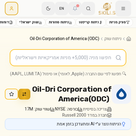
EN
סורק מניות
ניתוח קריפטו
ניתוח סחורות
שוק ישראלי
דוחות 
ניתוח שוק
Oil-Dri Corporation of America (ODC)
🔍 חפשו לפי שם החברה (Apple, לאומי) או סימול (AAPL, LUMI.TA)
Oil-Dri Corporation of
America
(
ODC
)
צריכה בסיסית
בורסה:
NYSE
שווי שוק:
17M
חברה במדד Russell 2000
הניתוח נוצר ע״י AI ומתעדכן בזמן אמת