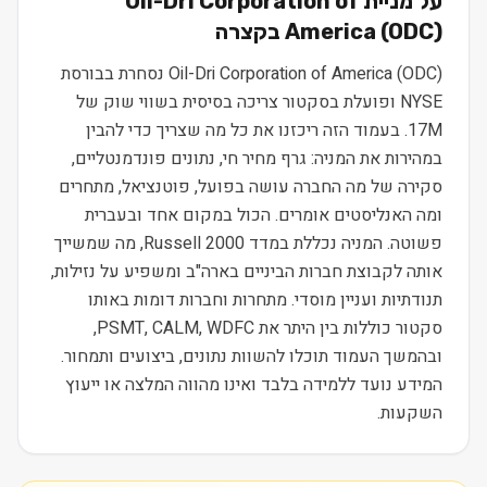
על מניית
Oil-Dri Corporation of
) בקצרה
ODC
(
America
Oil-Dri Corporation of America (ODC) נסחרת בבורסת
NYSE ופועלת בסקטור צריכה בסיסית בשווי שוק של
17M. בעמוד הזה ריכזנו את כל מה שצריך כדי להבין
במהירות את המניה: גרף מחיר חי, נתונים פונדמנטליים,
סקירה של מה החברה עושה בפועל, פוטנציאל, מתחרים
ומה האנליסטים אומרים. הכול במקום אחד ובעברית
פשוטה. המניה נכללת במדד Russell 2000, מה שמשייך
אותה לקבוצת חברות הביניים בארה"ב ומשפיע על נזילות,
תנודתיות ועניין מוסדי. מתחרות וחברות דומות באותו
סקטור כוללות בין היתר את PSMT, CALM, WDFC,
ובהמשך העמוד תוכלו להשוות נתונים, ביצועים ותמחור.
המידע נועד ללמידה בלבד ואינו מהווה המלצה או ייעוץ
השקעות.