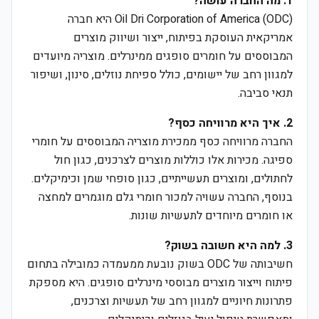
1. מה החברה עושה?
Oil Dri Corporation of America (ODC) היא חברה
אמריקאית העוסקת בפיתוח, ייצור ושיווק מוצרים
המבוססים על חומרים סופגים ממינרלים. מוצריה מיועדים
למגוון רחב של יישומים, כולל ספיחת נוזלים, סינון, ושיפור
תנאי סביבה.
2. איך היא מרוויחה כסף?
החברה מרוויחה כסף ממכירת מוצריה המבוססים על חומרי
ספיגה. מכירות אלו כוללות מוצרים לצרכנים, כגון חול
לחתולים, ומוצרים תעשייתיים, כגון סופחי שמן וכימיקלים.
בנוסף, החברה עשויה למכור חומרי גלם מוגמרים למחצה
או חומרים מיוחדים לתעשיות שונות.
3. למה היא חשובה בשוק?
חשיבותה של ODC בשוק נובעת ממעמדה כמובילה בתחום
פיתוח וייצור מוצרים מבוססי מינרלים סופגים. היא מספקת
פתרונות חיוניים למגוון רחב של תעשיות וצרכנים,