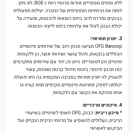
ללא נתונים מספריים אודות מרווחי רווח ו-ROE, לא ניתן
לנתח את הרווחיות הספציפית של החברה. יעילות תפעולית
בבנקים נמדדת לרוב ביחס הוצאות להכנסות, ומעידה על
יכולת הבנק לנהל את עלויותיו ביחס לייצור הכנסות.
3. יתרון תחרותי:
OFG Bancorp מציעה מגוון רחב של שירותים פיננסיים
הכוללים בנקאות, ניהול עושר ושירותי אוצר, הן ללקוחות
פרטיים והן למוסדיים. גיוון זה, יחד עם שירותים מתקדמים
כמו תכנון פיננסי, ביטוח וניהול קרנות נאמנות, עשוי
להעניק לה יתרון תחרותי בסביבה המקומית בה היא פועלת.
יכולתה לספק פתרונות פיננסיים מקיפים תחת קורת גג
אחת מחזקת את הקשר עם הלקוחות.
4. סיכונים מרכזיים:
*
סיכון ריבית:
כבנק, OFG חשוף לשינויים בשיעורי
הריבית, העלולים להשפיע על מרווחי הריבית הנקיים ועל
הביקוש לאשראי.