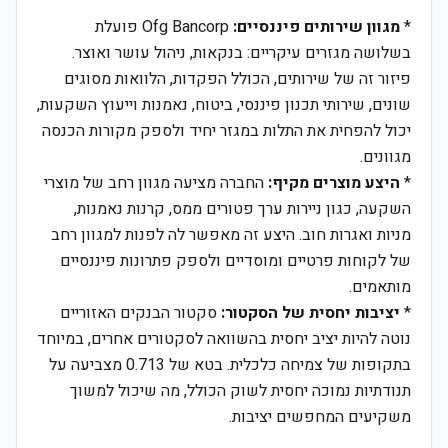
*
מגוון שירותים פיננסיים:
Ofg Bancorp פועלת
בשלושה מגזרים עיקריים: בנקאות, ניהול עושר ואוצר.
פיזור זה של שירותים, הכולל הפקדות, הלוואות מסוגים
שונים, שירותי תכנון פיננסי, ביטוח, נאמנות וייעוץ השקעות,
יכול להפחית את התלות במגזר יחיד ולספק מקורות הכנסה
מגוונים.
*
היצע מוצרים מקיף:
החברה מציעה מגוון רחב של מוצרי
השקעה, כגון ניירות ערך פטורים ממס, קרנות נאמנות,
מניות ואגרות חוב. היצע זה מאפשר לה לפנות למגוון רחב
של לקוחות פרטיים ומוסדיים ולספק פתרונות פיננסיים
מותאמים.
*
יציבות יחסית של הסקטור:
סקטור הבנקים האזוריים
נוטה להיות יציב יחסית בהשוואה לסקטורים אחרים, במיוחד
בתקופות של צמיחה כלכלית. בטא של 0.713 מצביעה על
תנודתיות נמוכה יחסית לשוק הכולל, מה שיכול למשוך
משקיעים המחפשים יציבות.