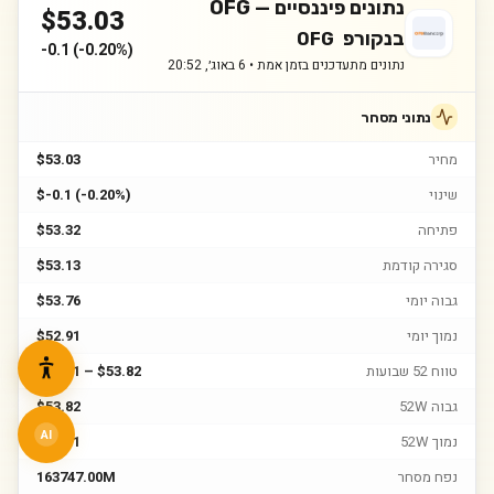
נתונים פיננסיים —
OFG
$
53.03
בנקורפ
OFG
-0.1
(
-0.20%
)
נתונים מתעדכנים בזמן אמת •
6 באוג׳, 20:52
נתוני מסחר
מחיר
$53.03
שינוי
$-0.1 (-0.20%)
פתיחה
$53.32
סגירה קודמת
$53.13
גבוה יומי
$53.76
נמוך יומי
$52.91
טווח 52 שבועות
$35.71 – $53.82
גבוה 52W
$53.82
AI
נמוך 52W
$35.71
נפח מסחר
163747.00M