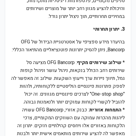
סניפים מקומיים, פלטפורמות דיגיטליות מתקדמות,
והיכולת להציע מגוון רחב יותר של מוצרים ושירותים
במחירים תחרותיים, תוך ניצול יתרון גודל.
3. יתרון תחרותי
בהיעדר מידע ספציפי על אסטרטגיית הבידול של OFG
Bancorp, ניתן להסיק יתרונות פוטנציאליים מהתיאור הכללי:
*
שילוב שירותים מקיף
: OFG Bancorp מציעה סל
שירותים רחב הכולל בנקאות, ניהול עושר וניהול קופות
גמל, תיווך ניירות ערך וייעוץ השקעות. שילוב זה מאפשר לה
לספק פתרונות פיננסיים הוליסטיים ללקוחותיה, ולהוות
"One-stop shop" לצרכים פיננסיים מגוונים. זה יכול
להוביל לקשרי לקוחות עמוקים יותר ולנאמנות גבוהה.
*
התמחות אזורית
: כבנק אזורי, OFG Bancorp עשויה
ליהנות מהכרות עמוקה עם השווקים המקומיים, צרכי
הלקוחות באזורים אלו ויחסים קהילתיים חזקים. יתרון זה
מאפשר לה להציע שירותים מותאמים אישית יותר ולבנות