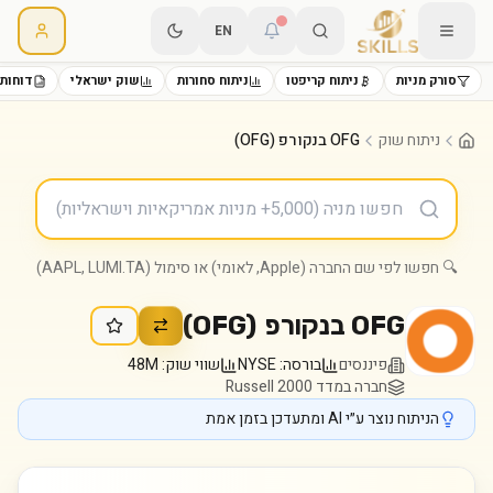
EN
סורק מניות
ניתוח קריפטו
ניתוח סחורות
שוק ישראלי
דוחות 
ניתוח שוק
OFG בנקורפ (OFG)
🔍 חפשו לפי שם החברה (Apple, לאומי) או סימול (AAPL, LUMI.TA)
OFG בנקורפ
(
OFG
)
פיננסים
בורסה:
NYSE
שווי שוק:
48M
חברה במדד Russell 2000
הניתוח נוצר ע״י AI ומתעדכן בזמן אמת