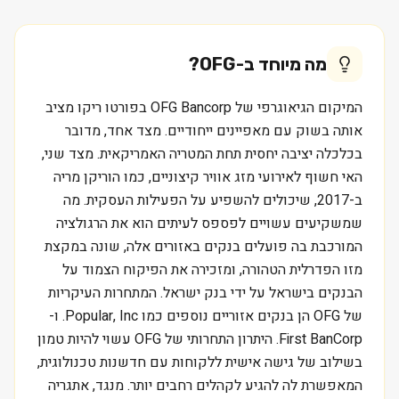
מה מיוחד ב-
OFG
?
המיקום הגיאוגרפי של OFG Bancorp בפורטו ריקו מציב
אותה בשוק עם מאפיינים ייחודיים. מצד אחד, מדובר
בכלכלה יציבה יחסית תחת המטריה האמריקאית. מצד שני,
האי חשוף לאירועי מזג אוויר קיצוניים, כמו הוריקן מריה
ב-2017, שיכולים להשפיע על הפעילות העסקית. מה
שמשקיעים עשויים לפספס לעיתים הוא את הרגולציה
המורכבת בה פועלים בנקים באזורים אלה, שונה במקצת
מזו הפדרלית הטהורה, ומזכירה את הפיקוח הצמוד על
הבנקים בישראל על ידי בנק ישראל. המתחרות העיקריות
של OFG הן בנקים אזוריים נוספים כמו Popular, Inc. ו-
First BanCorp. היתרון התחרותי של OFG עשוי להיות טמון
בשילוב של גישה אישית ללקוחות עם חדשנות טכנולוגית,
המאפשרת לה להגיע לקהלים רחבים יותר. מנגד, אתגריה