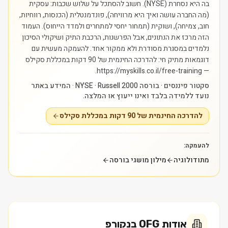
בה היא נסחרת (NYSE). חשוב להסתכל על שלוש שכבות: עסקית
(מה החברה עושה ואיך היא מרוויחה), פונדמנטלית (הכנסות, רווחיות,
חוב, צמיחה), ושוקית (תמחור יחסי למתחרים ולמדד הייחוס). העמוד
הזה מרכז את הנתונים, אבל הפרשנות, הרכבת התיק ושיקולי הסיכון
נלמדים במסגרת מסודרת ולא ממקור אחד.
להעמקה מעשית עם
דוגמאות מתיק חי: להדרכה החינמית של 90 דקות במכללת סקילס
— https://myskills.co.il/free-training.
סקטור פיננסים · בורסה NYSE · Russell 2000 · המידע באתר
נועד ללמידה בלבד ואינו ייעוץ או המלצה.
להדרכה החינמית של 90 דקות במכללת סקילס
להעמקה:
מתודולוגיה
מילון מושגי בורסה
אודות
OFG בנקורפ