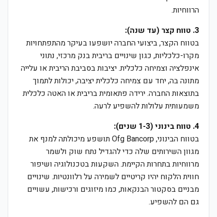
הרווחיות.
3. טווח קצר (עד שנה):
בטווח הקצר, ביצועי החברה יושפעו בעיקר מהתפתחויות
מקרו-כלכליות, כגון שינויים בריבית בנק מרכזי, נתוני
אינפלציה וצמיחה כלכלית. יציבות בסביבת הריבית או עלייה
מתונה בה, יחד עם צמיחה כלכלית יציבה, יכולות לתמוך
בתוצאות החברה. ירידה פתאומית בריבית או האטה כלכלית
משמעותית עלולות להשפיע לרעה.
4. טווח בינוני (1-3 שנים):
בטווח הבינוני, Ofg Bancorp תושפע מיכולתה למנף את
מגוון השירותים שלה כדי להגדיל נתח שוק ולשמר
מרווחיות בתחרות הקיימת. השקעות בטכנולוגיה ושיפור
חווית הלקוח יהיו קריטיים לשמירה על רלוונטיות. שינויים
מבניים בסקטור הבנקאות, כמו מיזוגים ורכישות, עשויים
גם הם להשפיע.