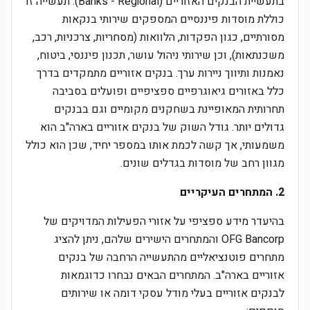
בתעשיית הבנקים האזוריים (Banks - Regional). תעשייה זו
כוללת מוסדות פיננסיים המספקים שירותי בנקאות
מסורתיים, כגון הפקדות, הלוואות (מסחריות, צרכניות, רכב,
משכנתאות), וכן שירותי ניהול עושר, תכנון פיננסי, ביטוח,
נאמנות ותיווך ניירות ערך. בנקים אזוריים מתמקדים בדרך
כלל באזורים גיאוגרפיים ספציפיים ופועלים בסביבה
תחרותית המאופיינת בשחקנים מקומיים וגם בבנקים
גדולים יותר. גודל השוק של בנקים אזוריים בארה"ב הוא
משמעותי, אך קשה לכמת אותו במספר יחיד, שכן הוא כולל
מגוון רחב של מוסדות בגדלים שונים.
2. המתחרים העיקריים
בהיעדר מידע ספציפי על אזורי הפעילות המדויקים של
OFG Bancorp והמתחרים הישירים שלהם, ניתן להציג
מתחרים פוטנציאליים מהתעשייה הרחבה של בנקים
אזוריים בארה"ב. המתחרים הבאים נבחרו כדוגמאות
לבנקים אזוריים בעלי מודל עסקי דומה או שירותים