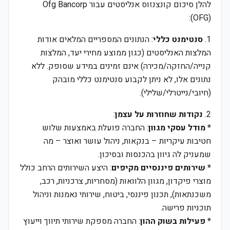
להלן סיכום קונצנזוס אנליסטים עבור Ofg Bancorp
(OFG):
1.
סנטימנט כללי
: הנתונים המספריים המלאים אודות
המלצות האנליסטים (כגון ממוצע מחירי יעד, המלצות
קנייה/החזקה/מכירה) אינם זמינים במידע שסופק. ללא
נתונים אלו, לא ניתן לקבוע סנטימנט כללי מובהק
(חיובי/נייטרלי/שלילי).
2.
נקודות שחוזרות על עצמן
:
*
מודל עסקי מגוון
: החברה פועלת באמצעות שלוש
חטיבות עיקריות – בנקאות, ניהול עושר ואוצר – מה
שמעניק לה גיוון בהכנסות ובסיכון.
*
שירותים פיננסיים מקיפים
: היצע השירותים הרחב כולל
מוצרי פיקדון, מגוון הלוואות (מסחריות, צרכניות, רכב,
משכנתאות), תכנון פיננסי, ביטוח, שירותי נאמנות וניהול
תוכניות פרישה.
*
פעילות בשוק ההון
: החברה מספקת שירותי תיווך וייעוץ