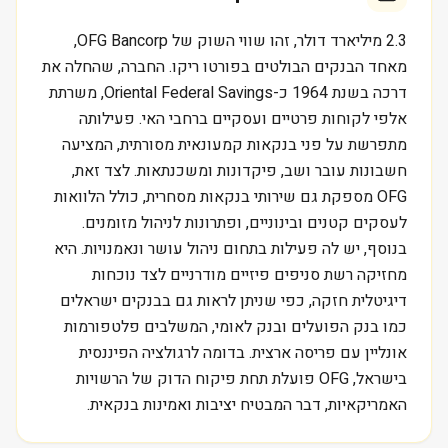
2.3 מיליארד דולר, זהו שווי השוק של OFG Bancorp,
מאחד הבנקים הבולטים בפורטו ריקו. החברה, שהחלה את
דרכה בשנת 1964 כ-Oriental Federal Savings, משרתת
אלפי לקוחות פרטיים ועסקיים ברחבי האי. פעילותה
מתפרשת על פני בנקאות קמעונאית מסורתית, המציעה
חשבונות עובר ושב, פיקדונות ומשכנתאות. לצד זאת,
OFG מספקת גם שירותי בנקאות מסחרית, כולל הלוואות
לעסקים קטנים ובינוניים, ופתרונות לניהול מזומנים.
בנוסף, יש לה פעילות בתחום ניהול עושר ונאמנויות. היא
מחזיקה רשת סניפים פיזיים מודרניים לצד נוכחות
דיגיטלית חזקה, כפי שניתן לראות גם בבנקים ישראלים
כמו בנק הפועלים ובנק לאומי, המשלבים פלטפורמות
אונליין עם פריסה ארצית. בדומה לרגולציה הפיננסית
בישראל, OFG פועלת תחת פיקוח הדוק של הרשויות
האמריקאיות, דבר המבטיח יציבות ואמינות בנקאית.