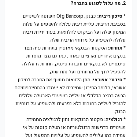
2. מה עלול לפגוע בחברה?
*
סיכון ריבית:
כבנק, Ofg Bancorp חשופה לשינויים
בסביבת הריבית. עליית ריבית עלולה להשפיע על עלות
המימון שלה ועל הביקוש להלוואות, בעוד ירידת ריבית
עלולה להשפיע על מרווחי הריבית שלה.
*
תחרות:
הסקטור הבנקאי מאופיין בתחרות עזה מצד
בנקים אזוריים וארציים כאחד, כמו גם מצד מוסדות
פיננסיים לא בנקאיים וחברות פינטק. תחרות זו עלולה
להפעיל לחץ על מרווחים ועל נתח שוק.
*
סיכוני אשראי:
מתן הלוואות חושף את החברה לסיכון
אשראי, כלומר הסיכון שחייבים לא יעמדו בהתחייבויותיהם.
הרעה במצב הכלכלי או עלייה בשיעורי האבטלה עלולים
להוביל לעלייה בחובות הלא נפרעים ולהשפיע על רווחיות
הבנק.
*
רגולציה:
סקטור הבנקאות נתון לרגולציה מחמירה,
ושינויים בדרישות הרגולטוריות או הטלת קנסות על אי
עמידה בהן עלולים להשפיע על עלויות התפעול ועל