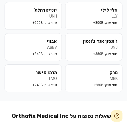
אלי לילי
יונייטדהלת'
UNH
LLY
שווי שוק:
800B+
שווי שוק:
500B+
ג'ונסון אנד ג'ונסון
אבווי
ABBV
JNJ
שווי שוק:
380B+
שווי שוק:
340B+
מרק
תרמו פישר
TMO
MRK
שווי שוק:
260B+
שווי שוק:
240B+
שאלות נפוצות על
Orthofix Medical Inc