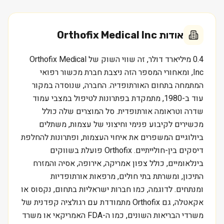
אודות
Orthofix Medical Inc
0.4 מיליארד דולר, זה שווי השוק של Orthofix Medical
Inc, ומאחורי המספר הזה ניצבת חברת מכשור רפואי
המתמחה בתחום האורתופדיה. החברה, שנוסדה במקור
עוד ב-1980, מתמקדת בפתרונות לטיפול במצבי עמוד
שדרה וטראומה אורתופדית. סל המוצרים שלה כולל
מכשירים לקיבוע פנימי וחיצוני של עצמות, משתלים
ביולוגיים המשפרים את איחוי העצמות, ופתרונות להחלפת
דיסקים בין-חולייתיים. Orthofix פועלת בשווקים
בינלאומיים, כולל צפון אמריקה, אירופה, אסיה והמזרח
התיכון, ומשרתת בתי חולים, מרפאות אורתופדיות
ומנתחים. לדוגמה, כמו חברות ישראליות בתחום, נקסוס או
אקאטלה, גם Orthofix מתמודדת עם רגולציה קפדנית של
משרדי הבריאות השונים, כמו ה-FDA האמריקאי או משרד