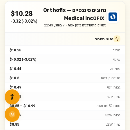
נתונים פיננסיים —
Orthofix
$
10.28
Medical Inc
OFIX
-0.32
(
-3.02%
)
נתונים מתעדכנים בזמן אמת •
7 באוג׳, 22:43
נתוני מסחר
מחיר
$10.28
שינוי
$-0.32 (-3.02%)
פתיחה
$10.44
סגירה קודמת
$10.6
גבוה יומי
$10.49
נמוך יומי
$10.11
טווח 52 שבועות
$8.85 – $16.99
גבוה 52W
$16.99
AI
נמוך 52W
$8.85