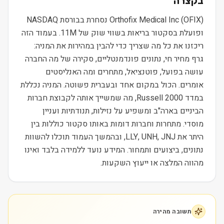
בקצרה
Orthofix Medical Inc (OFIX) נסחרת בבורסת NASDAQ
ופועלת בסקטור בריאות בשווי שוק של 11M. בעמוד הזה
ריכזנו את כל מה שצריך כדי להבין במהירות את המניה:
גרף מחיר חי, נתונים פונדמנטליים, סקירה של מה החברה
עושה בפועל, פוטנציאל, מתחרים ומה האנליסטים
אומרים. הכול במקום אחד ובעברית פשוטה. המניה נכללת
במדד Russell 2000, מה שמשייך אותה לקבוצת חברות
הביניים בארה"ב ומשפיע על נזילות, תנודתיות ועניין
מוסדי. מתחרות וחברות דומות באותו סקטור כוללות בין
היתר את LLY, UNH, JNJ, ובהמשך העמוד תוכלו להשוות
נתונים, ביצועים ותמחור. המידע נועד ללמידה בלבד ואינו
מהווה המלצה או ייעוץ השקעות.
תשובה מהירה