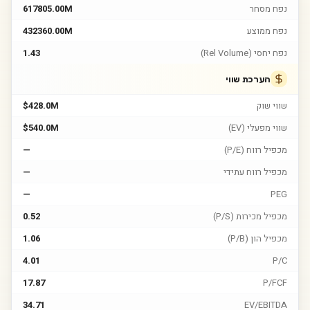
נפח מסחר
617805.00M
נפח ממוצע
432360.00M
נפח יחסי (Rel Volume)
1.43
הערכת שווי
שווי שוק
$428.0M
שווי מפעלי (EV)
$540.0M
מכפיל רווח (P/E)
—
מכפיל רווח עתידי
—
—
PEG
מכפיל מכירות (P/S)
0.52
מכפיל הון (P/B)
1.06
4.01
P/C
17.87
P/FCF
34.71
EV/EBITDA