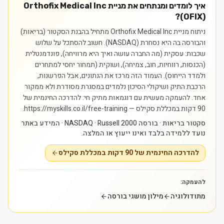
איך לומדים ומנתחים את מניית Orthofix Medical Inc
(OFIX)?
ניתוח מניית Orthofix Medical Inc מתחיל בהבנת הסקטור (בריאות)
והבורסה בה היא נסחרת (NASDAQ). חשוב להסתכל על שלוש
שכבות: עסקית (מה החברה עושה ואיך היא מרוויחה), פונדמנטלית
(הכנסות, רווחיות, חוב, צמיחה), ושוקית (תמחור יחסי למתחרים
ולמדד הייחוס). העמוד הזה מרכז את הנתונים, אבל הפרשנות,
הרכבת התיק ושיקולי הסיכון נלמדים במסגרת מסודרת ולא ממקור
אחד.
להעמקה מעשית עם דוגמאות מתיק חי: להדרכה החינמית של
90 דקות במכללת סקילס — https://myskills.co.il/free-training.
סקטור בריאות · בורסה NASDAQ · Russell 2000 · המידע באתר
נועד ללמידה בלבד ואינו ייעוץ או המלצה.
להדרכה החינמית של 90 דקות במכללת סקילס
להעמקה:
מתודולוגיה
מילון מושגי בורסה