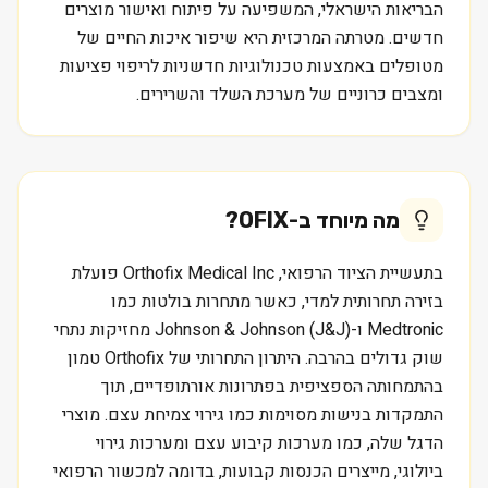
הבריאות הישראלי, המשפיעה על פיתוח ואישור מוצרים
חדשים. מטרתה המרכזית היא שיפור איכות החיים של
מטופלים באמצעות טכנולוגיות חדשניות לריפוי פציעות
ומצבים כרוניים של מערכת השלד והשרירים.
מה מיוחד ב-
OFIX
?
בתעשיית הציוד הרפואי, Orthofix Medical Inc פועלת
בזירה תחרותית למדי, כאשר מתחרות בולטות כמו
Medtronic ו-Johnson & Johnson (J&J) מחזיקות נתחי
שוק גדולים בהרבה. היתרון התחרותי של Orthofix טמון
בהתמחותה הספציפית בפתרונות אורתופדיים, תוך
התמקדות בנישות מסוימות כמו גירוי צמיחת עצם. מוצרי
הדגל שלה, כמו מערכות קיבוע עצם ומערכות גירוי
ביולוגי, מייצרים הכנסות קבועות, בדומה למכשור הרפואי