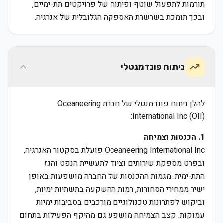
תורמות לתפעול שוטף ופיתוח של פרויקטים תת-ימיים,
ובכך תומכת בשרשרת האספקה הגלובלית של אנרגיה.
ניתוח פונדמנטלי
להלן ניתוח פונדמנטלי של חברת Oceaneering
International Inc (OII):
1. הכנסות וצמיחה
Oceaneering International Inc פועלת בסקטור האנרגיה,
ובפרט מספקת שירותים וציוד לתעשיית הנפט והגז
התת-ימית. מגמות ההכנסות של החברה מושפעות באופן
ישיר ממחירי הסחורות, רמות ההשקעה בתשתיות ימיות,
וביקוש לפתרונות טכנולוגיים מורכבים בסביבות ימיות
עמוקות. קצב הצמיחה מושפע גם מהיקף הפעילות בתחום