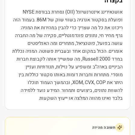
בקצרה
אושנאירינג אינטרנשיונל (OII) נסחרת בבורסת NYSE
ופועלת בסקטור אנרגיה בשווי שוק של 86M. בעמוד הזה
ריכזנו את כל מה שצריך כדי להבין במהירות את המניה:
גרף מחיר חי, נתונים פונדמנטליים, סקירה של מה החברה
עושה בפועל, פוטנציאל, מתחרים ומה האנליסטים
אומרים. הכול במקום אחד ובעברית פשוטה. המניה נכללת
במדד Russell 2000, מה שמשייך אותה לקבוצת חברות
הביניים בארה"ב ומשפיע על נזילות, תנודתיות ועניין
מוסדי. מתחרות וחברות דומות באותו סקטור כוללות בין
היתר את XOM, CVX, COP, ובהמשך העמוד תוכלו
להשוות נתונים, ביצועים ותמחור. המידע נועד ללמידה
בלבד ואינו מהווה המלצה או ייעוץ השקעות.
תשובה מהירה