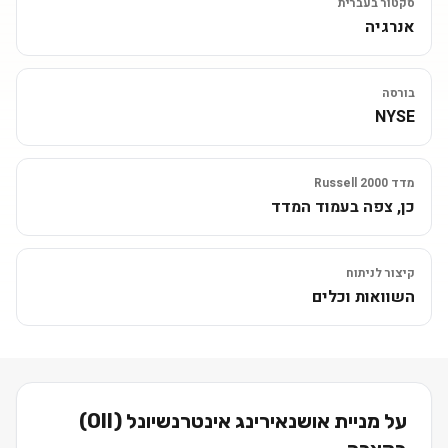
סקטור בעברית
אנרגיה
בורסה
NYSE
מדד Russell 2000
כן, צפה בעמוד המדד
קיצור לניתוח
השוואות וכלים
על מניית
אושנאירינג אינטרנשיונל
(
OII
)