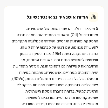
אודות
אושנאירינג אינטרנשיונל
5 מיליארד דולר, זהו שווי השוק של אושנאירינג
אינטרנשיונל (OII), ומאחורי המספר הזה עומדת חברה
המספקת פתרונות הנדסיים ושירותי טכנולוגיה מתקדמים
לתעשיות מגוונות, עם דגש על סביבות ימיות קשות.
החברה, שהוקמה בשנת 1964, צברה ניסיון רב במתן
שירותים לתעשיית הנפט והגז באזורים עמוקים, אך
הרחיבה את פעילותה גם לתחומי הגנה, אנרגיה מתחדשת
ימית ותחומים מסחריים. אושנאירינג מתמחה בפיתוח
והפעלה של כלי רכב תת-ימיים מופעלים מרחוק (ROVs),
ציוד צלילה, רובוטיקה ימית ופיתוח פתרונות בדיקה לא
הרסנית. למשל, בדומה לחברת אפקון הישראלית
שמספקת פתרונות הנדסיים מורכבים לתשתיות,
אושנאירינג בונה תשתית תת-ימית קריטית. משרדיה