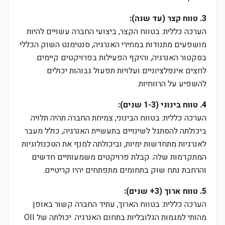
3. טווח קצר (עד שנה):
הערכה כללית: בטווח הקצר, ביצועי החברה עשויים להיות
מושפעים מתנודות במחירי האנרגיה, סנטימנט השוק הכללי
בסקטור האנרגיה, והיקף הפעילות בפרויקטים קיימים.
לחצים אינפלציוניים ועלויות תפעול גבוהות יכולים
להשפיע על הרווחיות.
4. טווח בינוני (1-3 שנים):
הערכה כללית: בטווח הבינוני, צמיחת החברה תהיה תלויה
ביכולתה להסתגל לשינויים בתעשיית האנרגיה, כולל מעבר
לאנרגיות מתחדשות ימיות, וביכולתה למנף את הטכנולוגיות
המתקדמות שלה. קבלת פרויקטים משמעותיים חדשים
והרחבת נתח שוק בתחומים מתפתחים יהיו קריטיים.
5. טווח ארוך (3+ שנים):
הערכה כללית: בטווח הארוך, עתיד החברה קשור באופן
מהותי למגמות הגלובליות בתחום האנרגיה. יכולתה של OII