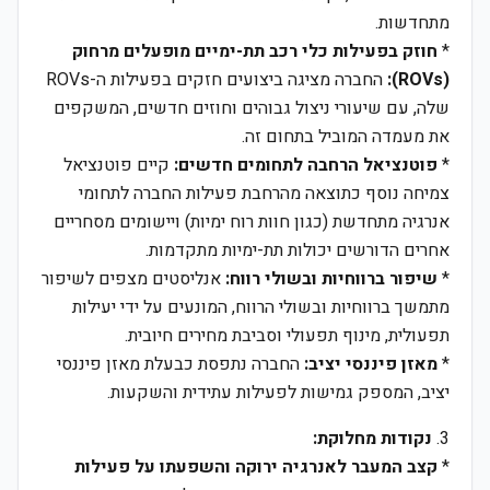
מתחדשות.
*
חוזק בפעילות כלי רכב תת-ימיים מופעלים מרחוק
(ROVs):
החברה מציגה ביצועים חזקים בפעילות ה-ROVs
שלה, עם שיעורי ניצול גבוהים וחוזים חדשים, המשקפים
את מעמדה המוביל בתחום זה.
*
פוטנציאל הרחבה לתחומים חדשים:
קיים פוטנציאל
צמיחה נוסף כתוצאה מהרחבת פעילות החברה לתחומי
אנרגיה מתחדשת (כגון חוות רוח ימיות) ויישומים מסחריים
אחרים הדורשים יכולות תת-ימיות מתקדמות.
*
שיפור ברווחיות ובשולי רווח:
אנליסטים מצפים לשיפור
מתמשך ברווחיות ובשולי הרווח, המונעים על ידי יעילות
תפעולית, מינוף תפעולי וסביבת מחירים חיובית.
*
מאזן פיננסי יציב:
החברה נתפסת כבעלת מאזן פיננסי
יציב, המספק גמישות לפעילות עתידית והשקעות.
3.
נקודות מחלוקת:
*
קצב המעבר לאנרגיה ירוקה והשפעתו על פעילות