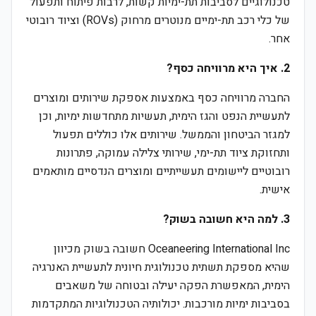
טכנולוגיים לסביבות תת-ימיות קשות, לרבות פיתוח ותפעול
של כלי רכב תת-ימיים מנוטרים מרחוק (ROVs) וציוד רובוטי
אחר.
2. איך היא מרוויחה כסף?
החברה מרוויחה כסף באמצעות אספקת שירותים ומוצרים
לתעשיית הנפט והגז הימית, תעשיות מתחדשות ימיות, וכן
למגזר הביטחון והממשל. שירותים אלו כוללים תפעול
ותחזוקת ציוד תת-ימי, שירותי צלילה עמוקה, פתרונות
רובוטיים ליישומים תעשייתיים ומוצרים הנדסיים מותאמים
אישית.
3. למה היא חשובה בשוק?
Oceaneering International Inc חשובה בשוק מכיוון
שהיא מספקת תשתית טכנולוגית חיונית לתעשיית האנרגיה
הימית, המאפשרת הפקה יעילה ובטוחה של משאבים
בסביבות ימיות מורכבות. יכולותיה הטכנולוגיות המתקדמות