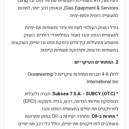
פעילותה, היא משתייכת לתעשיות שירותי נפט וגז (Oil &
Gas Equipment & Services), ובאופן רחב יותר, לתחום
התעשייה הימית והתת-ימית.
גודל השוק העולמי לשירותי ציוד ותשתיות תת-ימיות
לתעשיית הנפט והגז נאמד במיליארדי דולרים. השוק
מושפע מפעילות קידוחים והפקת נפט וגז ימיים, השקעות
בתשתיות חדשות, ותחזוקת תשתיות קיימות.
2. המתחרים העיקריים:
להלן 4-6 חברות מתחרות עיקריות ל-Oceaneering
International Inc:
*
Subsea 7 S.A. - SUBCY (OTC)
: חברה גלובלית
המספקת שירותי הנדסה, רכש, בנייה והתקנה (EPCI)
לפרויקטים תת-ימיים בתעשיית הנפט והגז.
*
תחרות ב-OII
: מתחרה ישירות ב-OII במתן פתרונות
משולבים לפרויקטים תת-ימיים, כולל כלי רכב תת-ימיים