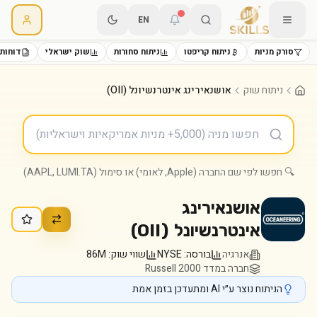
EN
סורק מניות
ניתוח קריפטו
ניתוח סחורות
שוק ישראלי
דוחות 
ניתוח שוק
אושנאירינג אינטרנשיונל (OII)
🔍 חפשו לפי שם החברה (Apple, לאומי) או סימול (AAPL, LUMI.TA)
אושנאירינג
אינטרנשיונל
(
OII
)
אנרגיה
בורסה:
NYSE
שווי שוק:
86M
חברה במדד Russell 2000
הניתוח נוצר ע״י AI ומתעדכן בזמן אמת