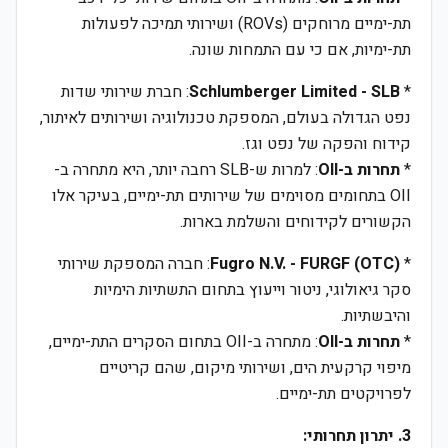
תת-ימיים מרוחקים (ROVs) ושירותי תמיכה לפעולות
תת-ימיות, אם כי עם התמחות שונה.
*
Schlumberger Limited - SLB
: חברת שירותי שדות
נפט הגדולה בעולם, המספקת טכנולוגיה ושירותים לאיתור,
קידוח והפקה של נפט וגז.
*
תחרות ב-OII
: למרות ש-SLB רחבה יותר, היא מתחרה ב-
OII בתחומים מסוימים של שירותים תת-ימיים, בעיקר אלו
הקשורים לקידוחים והשלמת בארות.
*
Fugro N.V. - FURGF (OTC)
: חברה המספקת שירותי
סקר גיאולוגי, ניטור וייעוץ בתחום התשתיות הימיות
והיבשתיות.
*
תחרות ב-OII
: מתחרה ב-OII בתחום הסקרים התת-ימיים,
מיפוי קרקעית הים, ושירותי מיקום, שהם קריטיים
לפרויקטים תת-ימיים.
3. יתרון תחרותי: