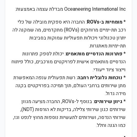
Oceaneering International Inc מבדלת עצמה באמצעות:
*
מומחיות ב-ROVs
: החברה היא ספקית מובילה של כלי
רכב תת-ימיים מרוחקים (ROVs) מתקדמים, מה שמקנה לה
יתרון טכנולוגי ויכולות תפעוליות עמוקות בסביבות
תת-ימיות מאתגרות.
*
פתרונות הנדסיים מותאמים
: יכולת לספק פתרונות
הנדסיים מותאמים אישית לפרויקטים מורכבים, כולל פיתוח
וייצור ציוד ייעודי.
*
נוכחות גלובלית רחבה
: רשת תפעולית ענפה המאפשרת
מתן שירותים ברחבי העולם, תוך תמיכה בפרויקטים בקנה
מידה גדול.
*
גיוון שירותים
: בנוסף ל-ROVs, החברה מציעה מגוון
שירותים כגון שירותי צלילה, בדיקות לא הורסות (NDT),
שירותי הנדסה, ושירותים לתעשיות נוספות מחוץ לנפט וגז,
כמו הגנה וחלל.