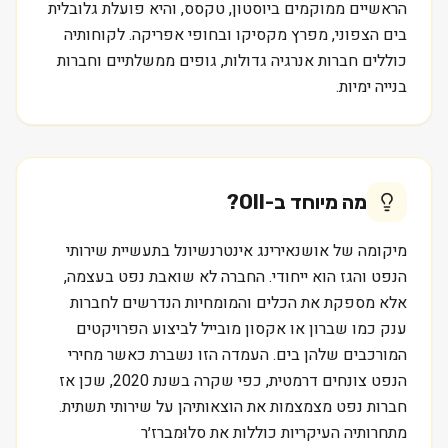
הראשיים ממוקמים ביוסטון, טקסס, והיא פועלת גלובלית
בים הצפוני, מפרץ מקסיקו ובחופי אפריקה. לקוחותיה
כוללים חברות אנרגיה גדולות, גופים ממשלתיים וחברות
בנייה ימיות.
מה מיוחד ב-
OII
?
מיקומה של אושנאירינג אינטרנשיונל בתעשיית שירותי
הנפט והגז הוא ייחודי. החברה לא שואבת נפט בעצמה,
אלא מספקת את הכלים והמומחיות הנדרשים לחברות
ענק כמו שברון או אקסון מובייל לביצוע הפרויקטים
המורכבים שלהן בים. העמדה הזו נשברת כאשר מחירי
הנפט צונחים דרמטית, כפי שקרה בשנת 2020, שכן אז
חברות נפט מצמצמות את הוצאותיהן על שירותי תשתית.
מתחרותיה העיקריות כוללות את סלוּמברז׳ר