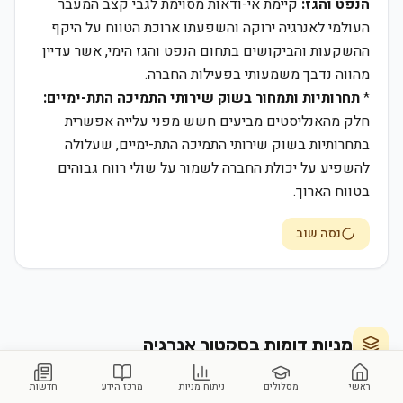
הנפט והגז:
קיימת אי-ודאות מסוימת לגבי קצב המעבר
העולמי לאנרגיה ירוקה והשפעתו ארוכת הטווח על היקף
ההשקעות והביקושים בתחום הנפט והגז הימי, אשר עדיין
מהווה נדבך משמעותי בפעילות החברה.
*
תחרותיות ותמחור בשוק שירותי התמיכה התת-ימיים:
חלק מהאנליסטים מביעים חשש מפני עלייה אפשרית
בתחרותיות בשוק שירותי התמיכה התת-ימיים, שעלולה
להשפיע על יכולת החברה לשמור על שולי רווח גבוהים
בטווח הארוך.
נסה שוב
מניות דומות בסקטור
אנרגיה
ראשי
מסלולים
ניתוח מניות
מרכז הידע
חדשות