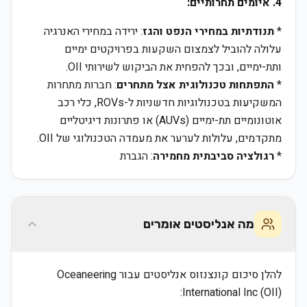
4. איומים תחרותיים:
*
תנודתיות במחירי הנפט והגז
: ירידה במחירי האנרגיה
עלולה להוביל לצמצום השקעות בפרויקטים ימיים
ותת-ימיים, ובכך להפחית את הביקוש לשירותי OII.
*
התפתחות טכנולוגית אצל מתחרים
: חברות מתחרות
המשקיעות בטכנולוגיות חדשניות ל-ROVs, כלי רכב
אוטונומיים תת-ימיים (AUVs) או פתרונות דיגיטליים
מתקדמים, עלולות לערער את מעמדה הטכנולוגי של OII.
*
רגולציה סביבתית מחמירה
: הגברת
מה אנליסטים אומרים
להלן סיכום קונצנזוס אנליסטים עבור Oceaneering
International Inc (OII):