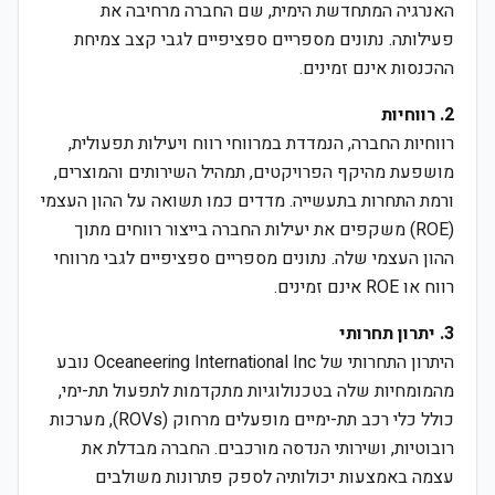
האנרגיה המתחדשת הימית, שם החברה מרחיבה את
פעילותה. נתונים מספריים ספציפיים לגבי קצב צמיחת
ההכנסות אינם זמינים.
2. רווחיות
רווחיות החברה, הנמדדת במרווחי רווח ויעילות תפעולית,
מושפעת מהיקף הפרויקטים, תמהיל השירותים והמוצרים,
ורמת התחרות בתעשייה. מדדים כמו תשואה על ההון העצמי
(ROE) משקפים את יעילות החברה בייצור רווחים מתוך
ההון העצמי שלה. נתונים מספריים ספציפיים לגבי מרווחי
רווח או ROE אינם זמינים.
3. יתרון תחרותי
היתרון התחרותי של Oceaneering International Inc נובע
מהמומחיות שלה בטכנולוגיות מתקדמות לתפעול תת-ימי,
כולל כלי רכב תת-ימיים מופעלים מרחוק (ROVs), מערכות
רובוטיות, ושירותי הנדסה מורכבים. החברה מבדלת את
עצמה באמצעות יכולותיה לספק פתרונות משולבים