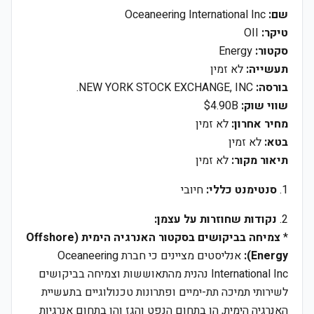
שם:
Oceaneering International Inc
טיקר:
OII
סקטור:
Energy
תעשייה:
לא זמין
בורסה:
NEW YORK STOCK EXCHANGE, INC.
שווי שוק:
$4.90B
מחיר אחרון:
לא זמין
בטא:
לא זמין
תיאור מקור:
לא זמין
1.
סנטימנט כללי:
חיובי
2.
נקודות שחוזרות על עצמן:
*
צמיחה בביקושים בסקטור האנרגיה הימית (Offshore
Energy):
אנליסטים מציינים כי חברת Oceaneering
International Inc נהנית מהתאוששות וצמיחה בביקושים
לשירותי תמיכה תת-ימיים ופתרונות טכנולוגיים בתעשיית
האנרגיה הימית, הן בתחום הנפט והגז והן בתחום אנרגיות