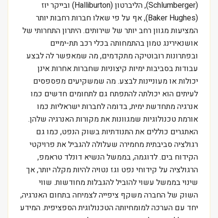
(Schlumberger), הליברטון (Halliburton) ובייקר יוז
(Baker Hughes), אף על פי שאלו חברות רחבות יותר
המציעות מגוון רחב יותר של שירותים. היתרון התחרותי של
אושנאירינג טמון בהתמחותה בכלי רכב תת-ימיים
ובפתרונות רובוטיקה מתקדמים, מה שמאפשר לה לבצע
עבודות בסביבות ימיות קיצוניות שחברות אחרות אינן
יכולות או מעוניינות לבצע. מה שמשקיעים מפספסים
לעיתים הוא יכולתה להתפתח גם לתחומים חדשים כמו
אנרגיה מתחדשת ימית, בדומה לחברות ישראליות כמו
אורמת טכנולוגיות שמגוונות את מקורות האנרגיה שלהן.
האתגרים כוללים את התנודתיות בשוק הנפט, כמו גם
רגולציה סביבתית מחמירה שעלולה להגביל את פרויקטי
הקידוח בים. לדוגמה, בממשל הנשיא דונלד טראמפ,
הרגולציה על קידוחי נפט וגז נטויה להיות מקלה יותר, אך
שינוי בממשל עשוי להוביל להגבלות מחודשות. שווי
השוק של החברה משקף ציפייה לצמיחה בתחום האנרגיה,
יחד עם הערכה למומחיותה הטכנולוגית הספציפית. המידע