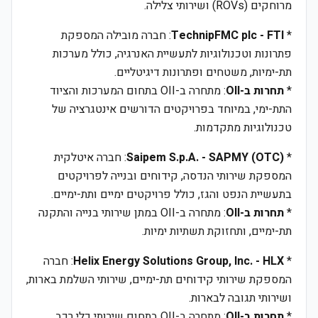
מרוחקים (ROVs) ושירותי צלילה.
*
TechnipFMC plc - FTI
: חברה מובילה המספקת
פתרונות וטכנולוגיות לתעשיית האנרגיה, כולל מערכות
תת-ימיות, משטחים ופתרונות דיגיטליים.
*
תחרות ב-OII
: מתחרה ב-OII בתחום המערכות והציוד
התת-ימי, במיוחד בפרויקטים הדורשים אינטגרציה של
טכנולוגיות מתקדמות.
*
Saipem S.p.A. - SAPMY (OTC)
: חברה איטלקית
המספקת שירותי הנדסה, קידוחים ובנייה לפרויקטים
בתעשיית הנפט והגז, כולל פרויקטים ימיים ותת-ימיים.
*
תחרות ב-OII
: מתחרה ב-OII במתן שירותי בנייה והתקנה
תת-ימיים, ותחזוקת תשתיות ימיות.
*
Helix Energy Solutions Group, Inc. - HLX
: חברה
המספקת שירותי קידוחים תת-ימיים, שירותי השלמת בארות,
ושירותי תגובה לבארות.
*
תחרות ב-OII
: מתחרה ב-OII בתחום שירותי כלי רכב