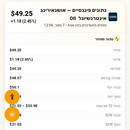
נתונים פיננסיים —
אושנאירינג
$
49.25
אינטרנשיונל
OII
+
1.18
(
2.45%
)
נתונים מתעדכנים בזמן אמת •
7 באוג׳, 12:06
נתוני מסחר
מחיר
$49.25
שינוי
$1.18 (2.45%)
פתיחה
$49.25
סגירה קודמת
$48.07
גבוה יומי
$50.1
נמוך יומי
$48.84
טווח 52 שבועות
$21.03 – $53.98
גבוה 52W
$53.98
AI
נמוך 52W
$21.03