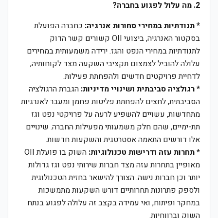
2. מה עלול לפגוע בחברה?
*
תנודתיות במחירי סחורות אנרגיה:
כחברה הפועלת
בסקטור האנרגיה, ביצועי OII קשורים קשר הדוק
לתנודתיות במחירי הנפט והגז. ירידה משמעותית במחירים
עלולה להוביל לצמצום תקציבי השקעה מצד לקוחותיה,
לדחיית פרויקטים חדשים ולהפחתת פעילות.
*
רגולציה סביבתית ושינויי מדיניות:
הגברת הרגולציה
הסביבתית, לחצים להפחתת פליטות פחמן ומעבר לאנרגיות
מתחדשות, עשויים להשפיע לרעה על פרויקטי נפט וגז
תת-ימיים, שהם חלק משמעותי מפעילות החברה. שינויים
אלו דורשים התאמה אסטרטגית והשקעות חדשות.
*
תחרות עזה ודרישות טכנולוגיות:
השוק בו פועלת OII
מאופיין בתחרות עזה מצד חברות שירותי נפט וגז גדולות
יותר וכן חברות נישה. הצורך להישאר בחזית הטכנולוגית
ולספק פתרונות תחרותיים דורש השקעות מתמשכות
במחקר ופיתוח, ואי עמידה בקצב זה עלולה לפגוע בנתח
השוק וברווחיות.