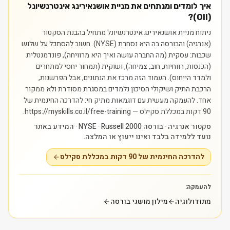
איך לומדים ומנתחים את מניית אושנאירינג אינטרנשיונל
(OII)?
ניתוח מניית אושנאירינג אינטרנשיונל מתחיל בהבנת הסקטור
(אנרגיה) והבורסה בה היא נסחרת (NYSE). חשוב להסתכל על שלוש
שכבות: עסקית (מה החברה עושה ואיך היא מרוויחה), פונדמנטלית
(הכנסות, רווחיות, חוב, צמיחה), ושוקית (תמחור יחסי למתחרים
ולמדד הייחוס). העמוד הזה מרכז את הנתונים, אבל הפרשנות,
הרכבת התיק ושיקולי הסיכון נלמדים במסגרת מסודרת ולא ממקור
אחד.
להעמקה מעשית עם דוגמאות מתיק חי: להדרכה החינמית של
90 דקות במכללת סקילס — https://myskills.co.il/free-training.
סקטור אנרגיה · בורסה NYSE · Russell 2000 · המידע באתר
נועד ללמידה בלבד ואינו ייעוץ או המלצה.
להדרכה החינמית של 90 דקות במכללת סקילס
להעמקה:
מתודולוגיה
מילון מושגי בורסה