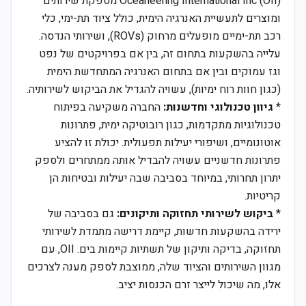
Oceaneering International Inc (OII) מספקת שירותים
ומוצרים לתעשיית האנרגיה הימית, כולל ציוד תת-ימי, כלי
רכב תת-ימיים מופעלים מרחוק (ROVs), ושירותי הנדסה.
עלייה בהשקעות בתחום זה, בין אם בפרויקטים של נפט
וגז עמוקים ובין אם בתחום האנרגיה המתחדשת הימית
(כגון חוות רוח ימיות), עשויה להגדיל את הביקוש לשירותיה.
*
גיוון טכנולוגי וחדשנות:
החברה משקיעה בפיתוח
טכנולוגיות מתקדמות, כגון רובוטיקה ימית, פתרונות
אוטונומיים, ושיפורי יעילות תפעולית. יכולת זו להציע
פתרונות חדשניים עשויה להבדיל אותה ממתחרים ולספק
יתרון תחרותי, במיוחד בסביבה שבה יעילות ובטיחות הן
קריטיות.
*
ביקוש לשירותי תחזוקה ותיקונים:
גם בסביבה של
ירידה בהשקעות חדשות, קיימת דרישה מתמדת לשירותי
תחזוקה, בדיקה ותיקון של תשתיות קיימות בים. OII, עם
מגוון השירותים והציוד שלה, ממוצבת לספק מענה לצרכים
אלו, מה שיכול לייצר זרם הכנסות יציב.