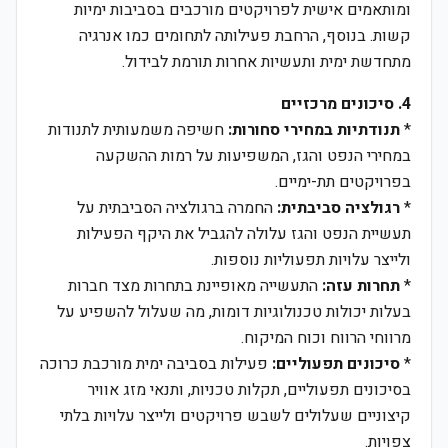
ומותאמים אישית לפרויקטים מורכבים בסביבות ימיות
קשות. בנוסף, הרחבת פעילותה לתחומים כמו אנרגיה
מתחדשת ימית ותעשיות אחרות תורמת לבידול.
4. סיכונים מרכזיים
*
תנודתיות במחירי סחורות:
חשיפה משמעותית לתנודות
במחירי הנפט והגז, המשפיעות על רמות ההשקעה
בפרויקטים תת-ימיים.
*
רגולציה סביבתית:
החמרה ברגולציה הסביבתית על
תעשיית הנפט והגז עלולה להגביל את היקף הפעילות
ולייצר עלויות תפעוליות נוספות.
*
תחרות עזה:
התעשייה מאופיינת בתחרות מצד חברות
בעלות יכולות טכנולוגיות דומות, מה שעלול להשפיע על
מרווחי הרווח וכוח המיקוח.
*
סיכונים תפעוליים:
פעילות בסביבה ימית מורכבת כרוכה
בסיכונים תפעוליים, תקלות טכניות, ותנאי מזג אוויר
קיצוניים שעלולים לשבש פרויקטים ולייצר עלויות בלתי
צפויות.