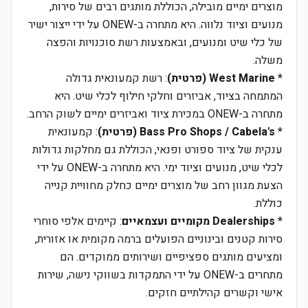
מוצרים ימיים מובילה, הכוללת מותגים רבים של סירות,
מנועים וציוד נלווה. היא מתחרה ב-ONEW על ידי ייצור ישיר
של כלי שיט ומנועים, ובאמצעות רשת סוכנויות והפצה
משלה.
*
West Marine (פרטית)
: רשת קמעונאית גדולה
המתמחה בציוד, אביזרים וחלקי חילוף לכלי שיט. היא
מתחרה ב-ONEW במכירת ציוד ואביזרים ימיים לשוק הרחב.
*
Bass Pro Shops / Cabela's (פרטית)
: קמעונאית
ענקית של ציוד ספורט ופנאי, הכוללת גם מחלקות גדולות
לכלי שיט, מנועים וציוד ימי. היא מתחרה ב-ONEW על ידי
הצעת מגוון רחב של מוצרים ימיים כחלק מחוויית קנייה
כוללת.
*
Dealerships מקומיים ועצמאיים
: קיימים אלפי סוחרי
סירות קטנים ובינוניים הפועלים ברמה מקומית או אזורית,
ומציעים מותגים ספציפיים ושירותים ממוקדים. הם
מתחרים ב-ONEW על ידי התמקדות בשווקי נישה, שירות
אישי וקשרים קהילתיים חזקים.