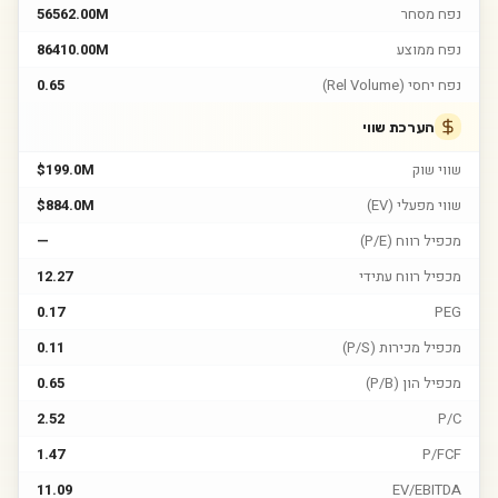
נפח מסחר
56562.00M
נפח ממוצע
86410.00M
נפח יחסי (Rel Volume)
0.65
הערכת שווי
שווי שוק
$199.0M
שווי מפעלי (EV)
$884.0M
מכפיל רווח (P/E)
—
מכפיל רווח עתידי
12.27
0.17
PEG
מכפיל מכירות (P/S)
0.11
מכפיל הון (P/B)
0.65
2.52
P/C
1.47
P/FCF
11.09
EV/EBITDA