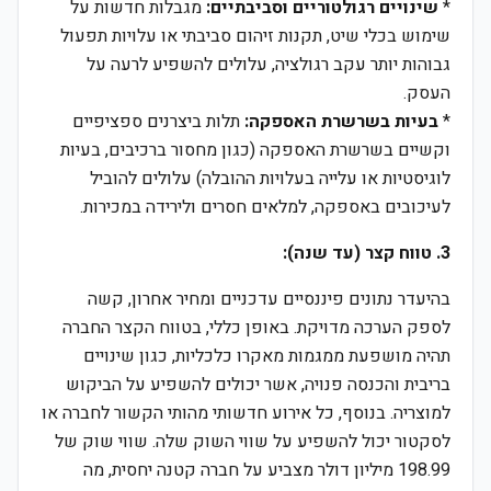
*
שינויים רגולטוריים וסביבתיים:
מגבלות חדשות על
שימוש בכלי שיט, תקנות זיהום סביבתי או עלויות תפעול
גבוהות יותר עקב רגולציה, עלולים להשפיע לרעה על
העסק.
*
בעיות בשרשרת האספקה:
תלות ביצרנים ספציפיים
וקשיים בשרשרת האספקה (כגון מחסור ברכיבים, בעיות
לוגיסטיות או עלייה בעלויות ההובלה) עלולים להוביל
לעיכובים באספקה, למלאים חסרים ולירידה במכירות.
3. טווח קצר (עד שנה):
בהיעדר נתונים פיננסיים עדכניים ומחיר אחרון, קשה
לספק הערכה מדויקת. באופן כללי, בטווח הקצר החברה
תהיה מושפעת ממגמות מאקרו כלכליות, כגון שינויים
בריבית והכנסה פנויה, אשר יכולים להשפיע על הביקוש
למוצריה. בנוסף, כל אירוע חדשותי מהותי הקשור לחברה או
לסקטור יכול להשפיע על שווי השוק שלה. שווי שוק של
198.99 מיליון דולר מצביע על חברה קטנה יחסית, מה