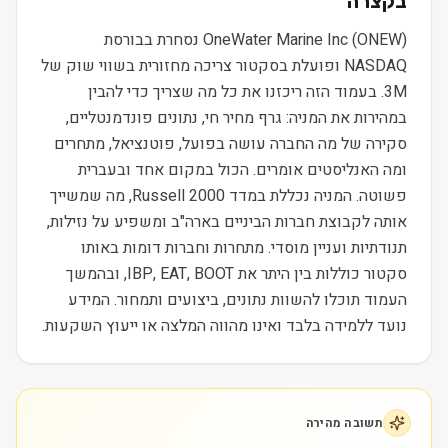
בקצרה
OneWater Marine Inc (ONEW) נסחרת בבורסת
NASDAQ ופועלת בסקטור צריכה מחזורית בשווי שוק של
3M. בעמוד הזה ריכזנו את כל מה שצריך כדי להבין
במהירות את המניה: גרף מחיר חי, נתונים פונדמנטליים,
סקירה של מה החברה עושה בפועל, פוטנציאל, מתחרים
ומה האנליסטים אומרים. הכול במקום אחד ובעברית
פשוטה. המניה נכללת במדד Russell 2000, מה שמשייך
אותה לקבוצת חברות הביניים בארה"ב ומשפיע על נזילות,
תנודתיות ועניין מוסדי. מתחרות וחברות דומות באותו
סקטור כוללות בין היתר את IBP, EAT, BOOT, ובהמשך
העמוד תוכלו להשוות נתונים, ביצועים ותמחור. המידע
נועד ללמידה בלבד ואינו מהווה המלצה או ייעוץ השקעות.
תשובה מהירה