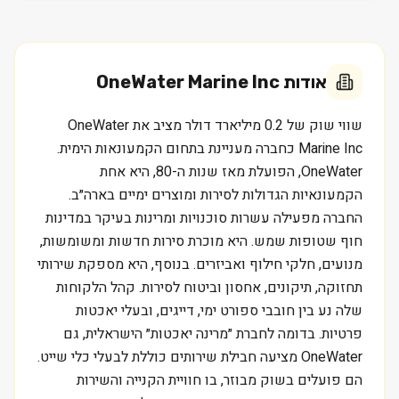
אודות
OneWater Marine Inc
שווי שוק של 0.2 מיליארד דולר מציב את OneWater
Marine Inc כחברה מעניינת בתחום הקמעונאות הימית.
OneWater, הפועלת מאז שנות ה-80, היא אחת
הקמעונאיות הגדולות לסירות ומוצרים ימיים בארה״ב.
החברה מפעילה עשרות סוכנויות ומרינות בעיקר במדינות
חוף שטופות שמש. היא מוכרת סירות חדשות ומשומשות,
מנועים, חלקי חילוף ואביזרים. בנוסף, היא מספקת שירותי
תחזוקה, תיקונים, אחסון וביטוח לסירות. קהל הלקוחות
שלה נע בין חובבי ספורט ימי, דייגים, ובעלי יאכטות
פרטיות. בדומה לחברת ״מרינה יאכטות״ הישראלית, גם
OneWater מציעה חבילת שירותים כוללת לבעלי כלי שייט.
הם פועלים בשוק מבוזר, בו חוויית הקנייה והשירות