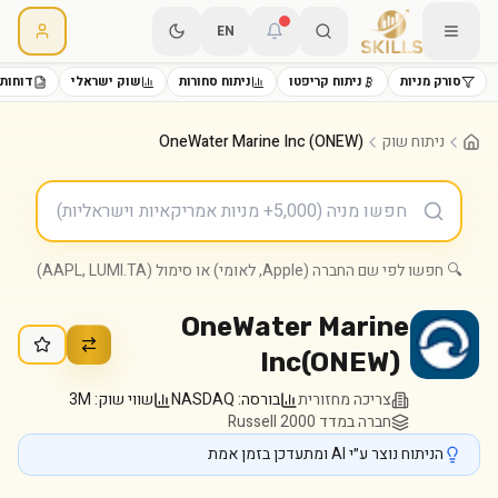
EN
סורק מניות
ניתוח קריפטו
ניתוח סחורות
שוק ישראלי
דוחות 
ניתוח שוק
OneWater Marine Inc (ONEW)
🔍 חפשו לפי שם החברה (Apple, לאומי) או סימול (AAPL, LUMI.TA)
OneWater Marine
Inc
(
ONEW
)
צריכה מחזורית
בורסה:
NASDAQ
שווי שוק:
3M
חברה במדד Russell 2000
הניתוח נוצר ע״י AI ומתעדכן בזמן אמת