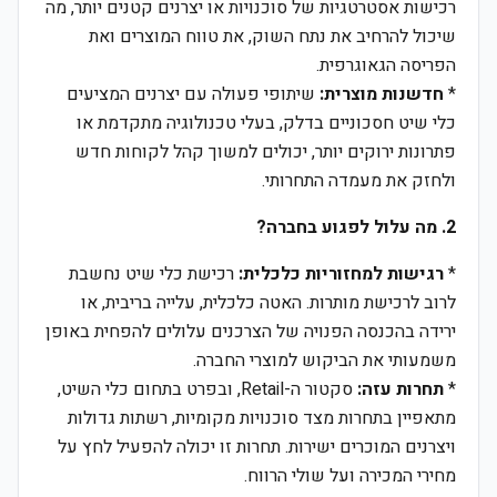
רכישות אסטרטגיות של סוכנויות או יצרנים קטנים יותר, מה
שיכול להרחיב את נתח השוק, את טווח המוצרים ואת
הפריסה הגאוגרפית.
*
חדשנות מוצרית:
שיתופי פעולה עם יצרנים המציעים
כלי שיט חסכוניים בדלק, בעלי טכנולוגיה מתקדמת או
פתרונות ירוקים יותר, יכולים למשוך קהל לקוחות חדש
ולחזק את מעמדה התחרותי.
2. מה עלול לפגוע בחברה?
*
רגישות למחזוריות כלכלית:
רכישת כלי שיט נחשבת
לרוב לרכישת מותרות. האטה כלכלית, עלייה בריבית, או
ירידה בהכנסה הפנויה של הצרכנים עלולים להפחית באופן
משמעותי את הביקוש למוצרי החברה.
*
תחרות עזה:
סקטור ה-Retail, ובפרט בתחום כלי השיט,
מתאפיין בתחרות מצד סוכנויות מקומיות, רשתות גדולות
ויצרנים המוכרים ישירות. תחרות זו יכולה להפעיל לחץ על
מחירי המכירה ועל שולי הרווח.