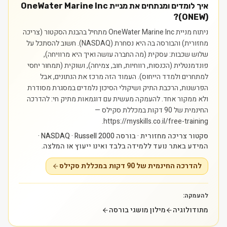
איך לומדים ומנתחים את מניית OneWater Marine Inc
(ONEW)?
ניתוח מניית OneWater Marine Inc מתחיל בהבנת הסקטור (צריכה
מחזורית) והבורסה בה היא נסחרת (NASDAQ). חשוב להסתכל על
שלוש שכבות: עסקית (מה החברה עושה ואיך היא מרוויחה),
פונדמנטלית (הכנסות, רווחיות, חוב, צמיחה), ושוקית (תמחור יחסי
למתחרים ולמדד הייחוס). העמוד הזה מרכז את הנתונים, אבל
הפרשנות, הרכבת התיק ושיקולי הסיכון נלמדים במסגרת מסודרת
ולא ממקור אחד.
להעמקה מעשית עם דוגמאות מתיק חי: להדרכה
החינמית של 90 דקות במכללת סקילס —
https://myskills.co.il/free-training.
סקטור צריכה מחזורית · בורסה NASDAQ · Russell 2000 ·
המידע באתר נועד ללמידה בלבד ואינו ייעוץ או המלצה.
להדרכה החינמית של 90 דקות במכללת סקילס
להעמקה:
מתודולוגיה
מילון מושגי בורסה