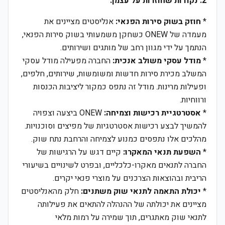
2. נקודות שחוזרות על עצמן:
*
חוזק בשוק סירות הפנאי:
אנליסטים מציינים את
מעמדה של ONEW כשחקן משמעותי בשוק סירות הפנאי,
הנתמך על ידי מגוון רחב של מותגים ושירותים.
*
מודל עסקי משולב אנכית:
החברה מפעילה מודל עסקי
המשלב מכירת סירות חדשות ומשומשות, שירותים, חלפים,
ופעילות מרינות. מודל זה נתפס כמקור ליציבות הכנסות
ורווחיות.
*
אסטרטגיית רכישות וצמיחה:
ONEW ביצעה וצפויה
להמשיך לבצע רכישות אסטרטגיות של מפיצים וסוכנויות.
מהלכים אלו נתפסים כמנוע לצמיחה והרחבת נתח שוק.
*
השפעת תנאי המאקרו:
קיים דגש על הרגישות של
החברה לתנאים מאקרו-כלכליים, ובפרט לשינויים בשיעורי
הריבית ובהוצאות הצרכנים על מוצרי פנאי יקרים.
*
יכולת התאמה לתנאי שוק משתנים:
חלק מהאנליסטים
מציינים את יכולתה של ההנהלה להתאים את פעילותה
לתנאי שוק מאתגרים, תוך שמירה על רמות מלאי