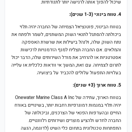
שיכול להפוך אותה לרגישה יותר לתנודתיות.
4. טווח בינוני (1-3 שנים):
בטווח הבינוני, פוטנציאל הצמיחה של החברה יהיה תלוי
ביכולתה להסתגל לתנאי השוק המשתנים, לשמר ולפתח את
נתח השוק שלה, ולנהל ביעילות את שרשרת האספקה
והמלאים. אם החברה תצליח למנף הזדמנויות לרכישות
אסטרטגיות או להרחיב את מודל השירותים שלה, הדבר יכול
לתרום לצמיחה. עם זאת, המשך אי וודאות כלכלית או עלייה
בעלויות התפעול עלולים להכביד על ביצועיה.
5. טווח ארוך (3+ שנים):
בטווח הארוך, עתידה של Onewater Marine Class A Inc
יהיה תלוי במגמות דמוגרפיות רחבות יותר, בשינויים באורח
החיים ובהעדפות הפנאי של הצרכנים, וביכולתה של
החברה לחדש ולהציע מוצרים ושירותים רלוונטיים.
התפתחות טכנולוגית בתחום כלי השיט (לדוגמה, הנעה