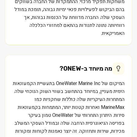
משחקות תפקיד מרכזי. ההתמקדות של החברה בשווקים
בהם הביקוש לפעילויות פנאי ימיות גבוהה, תומכת במודל
העסקי שלה. החברה מדווחת על הכנסות גבוהות, אך
רווחיותה נתונה לתנודות בהתאם למחזורי הכלכלה
האמריקאית.
מה מיוחד ב-
ONEW
?
המיקום של OneWater Marine Inc בתעשיית הקמעונאות
הימית מעניין, במיוחד בהתחשב בשווי השוק הנוכחי שלה.
המתחרות העיקריות שלה כוללות שחקניות כמו
MarineMax ואחרות קטנות יותר, המתמחות בקמעונאות
סירות. היתרון התחרותי של OneWater טמון בעיקר
בפריסה הגיאוגרפית הרחבה שלה ובמודל העסקי המשלב
מכירות, שירות ותחזוקה. זה יוצר נאמנות לקוחות ומקורות