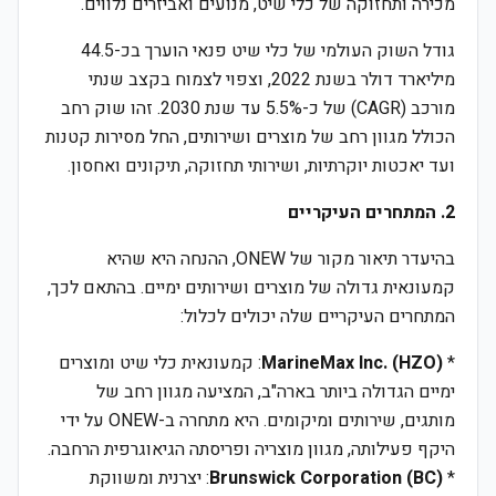
מכירה ותחזוקה של כלי שיט, מנועים ואביזרים נלווים.
גודל השוק העולמי של כלי שיט פנאי הוערך בכ-44.5
מיליארד דולר בשנת 2022, וצפוי לצמוח בקצב שנתי
מורכב (CAGR) של כ-5.5% עד שנת 2030. זהו שוק רחב
הכולל מגוון רחב של מוצרים ושירותים, החל מסירות קטנות
ועד יאכטות יוקרתיות, ושירותי תחזוקה, תיקונים ואחסון.
2. המתחרים העיקריים
בהיעדר תיאור מקור של ONEW, ההנחה היא שהיא
קמעונאית גדולה של מוצרים ושירותים ימיים. בהתאם לכך,
המתחרים העיקריים שלה יכולים לכלול:
*
MarineMax Inc. (HZO)
: קמעונאית כלי שיט ומוצרים
ימיים הגדולה ביותר בארה"ב, המציעה מגוון רחב של
מותגים, שירותים ומיקומים. היא מתחרה ב-ONEW על ידי
היקף פעילותה, מגוון מוצריה ופריסתה הגיאוגרפית הרחבה.
*
Brunswick Corporation (BC)
: יצרנית ומשווקת