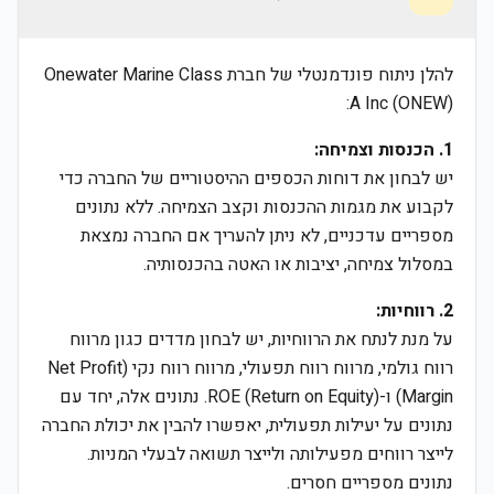
להלן ניתוח פונדמנטלי של חברת Onewater Marine Class
A Inc (ONEW):
1. הכנסות וצמיחה:
יש לבחון את דוחות הכספים ההיסטוריים של החברה כדי
לקבוע את מגמות ההכנסות וקצב הצמיחה. ללא נתונים
מספריים עדכניים, לא ניתן להעריך אם החברה נמצאת
במסלול צמיחה, יציבות או האטה בהכנסותיה.
2. רווחיות:
על מנת לנתח את הרווחיות, יש לבחון מדדים כגון מרווח
רווח גולמי, מרווח רווח תפעולי, מרווח רווח נקי (Net Profit
Margin) ו-ROE (Return on Equity). נתונים אלה, יחד עם
נתונים על יעילות תפעולית, יאפשרו להבין את יכולת החברה
לייצר רווחים מפעילותה ולייצר תשואה לבעלי המניות.
נתונים מספריים חסרים.