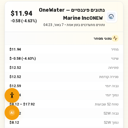
נתונים פיננסיים —
OneWater
$
11.94
Marine Inc
ONEW
-0.58
(
-4.63%
)
נתונים מתעדכנים בזמן אמת •
7 באוג׳, 04:23
נתוני מסחר
מחיר
$11.94
שינוי
$-0.58 (-4.63%)
פתיחה
$12.52
סגירה קודמת
$12.52
גבוה יומי
$12.59
נמוך יומי
$11.84
טווח 52 שבועות
$8.12 – $17.92
גבוה 52W
$17.92
AI
נמוך 52W
$8.12