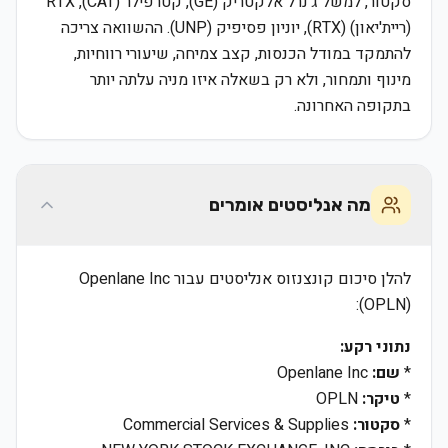
סקטור, למשל ג'נרל אלקטריק (GE), קטרפילר (CAT), RTX
(ריית'יאון) (RTX), יוניון פסיפיק (UNP). ההשוואה צריכה
להתמקד במודל הכנסות, קצב צמיחה, שיעורי רווחיות,
מינוף ותמחור, ולא רק בשאלה איזו מניה עלתה יותר
בתקופה האחרונה.
מה אנליסטים אומרים
להלן סיכום קונצנזוס אנליסטים עבור Openlane Inc
(OPLN):
נתוני רקע:
*
שם:
Openlane Inc
*
טיקר:
OPLN
*
סקטור:
Commercial Services & Supplies