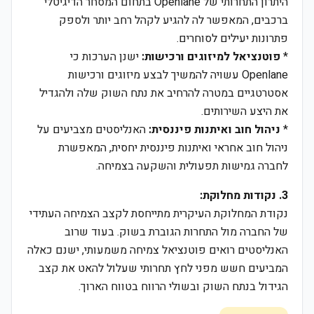
היתרון התחרותי של Openlane בתחום המסחר הדיגיטלי
ברכבים, המאפשר לה להגיע לקהל רחב יותר ולספק
פתרונות יעילים לסוחרים.
*
פוטנציאל למיזוגים ורכישות:
ישנן הערכות כי
Openlane עשויה להמשיך לבצע מיזוגים ורכישות
אסטרטגיים במטרה להרחיב את נתח השוק שלה ולהגדיל
את היצע השירותים.
*
ניהול חוב ואיתנות פיננסית:
האנליסטים מצביעים על
ניהול חוב אחראי ואיתנות פיננסית יחסית, המאפשרת
לחברה גמישות תפעולית והשקעה בצמיחה.
3. נקודות מחלוקת:
נקודת המחלוקת העיקרית מתייחסת לקצב הצמיחה העתידי
של החברה מול התחרות הגוברת בשוק. בעוד שרוב
האנליסטים רואים פוטנציאל צמיחה משמעותי, ישנם כאלה
המביעים חשש מפני לחץ תחרותי שעלול להאט את קצב
הגידול בנתח השוק ובשולי הרווח בטווח הארוך.