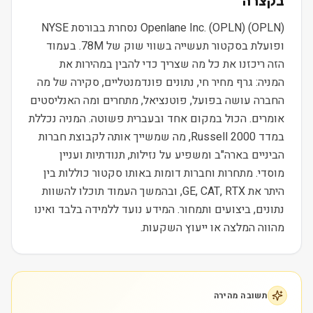
בקצרה
Openlane Inc. (OPLN) (OPLN) נסחרת בבורסת NYSE
ופועלת בסקטור תעשייה בשווי שוק של 78M. בעמוד
הזה ריכזנו את כל מה שצריך כדי להבין במהירות את
המניה: גרף מחיר חי, נתונים פונדמנטליים, סקירה של מה
החברה עושה בפועל, פוטנציאל, מתחרים ומה האנליסטים
אומרים. הכול במקום אחד ובעברית פשוטה. המניה נכללת
במדד Russell 2000, מה שמשייך אותה לקבוצת חברות
הביניים בארה"ב ומשפיע על נזילות, תנודתיות ועניין
מוסדי. מתחרות וחברות דומות באותו סקטור כוללות בין
היתר את GE, CAT, RTX, ובהמשך העמוד תוכלו להשוות
נתונים, ביצועים ותמחור. המידע נועד ללמידה בלבד ואינו
מהווה המלצה או ייעוץ השקעות.
תשובה מהירה