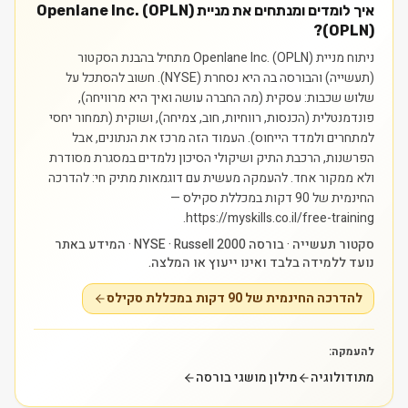
איך לומדים ומנתחים את מניית Openlane Inc. (OPLN)
(OPLN)?
ניתוח מניית Openlane Inc. (OPLN) מתחיל בהבנת הסקטור
(תעשייה) והבורסה בה היא נסחרת (NYSE). חשוב להסתכל על
שלוש שכבות: עסקית (מה החברה עושה ואיך היא מרוויחה),
פונדמנטלית (הכנסות, רווחיות, חוב, צמיחה), ושוקית (תמחור יחסי
למתחרים ולמדד הייחוס). העמוד הזה מרכז את הנתונים, אבל
הפרשנות, הרכבת התיק ושיקולי הסיכון נלמדים במסגרת מסודרת
ולא ממקור אחד.
להעמקה מעשית עם דוגמאות מתיק חי: להדרכה
החינמית של 90 דקות במכללת סקילס —
https://myskills.co.il/free-training.
סקטור תעשייה · בורסה NYSE · Russell 2000 · המידע באתר
נועד ללמידה בלבד ואינו ייעוץ או המלצה.
להדרכה החינמית של 90 דקות במכללת סקילס
להעמקה:
מתודולוגיה
מילון מושגי בורסה