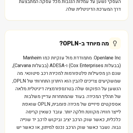
העסקי נשען על עמלות הנגבות מכל עסקה המתבצעת
דרך המערכת הדיגיטלית שלה.
מה מיוחד ב-
OPLN
?
Openlane Inc. מתמודדת מול ענקיות כמו Manheim
(בבעלות Cox Enterprises) ו-ADESA (בבעלות Carvana),
שגם הן מפעילות פלטפורמות למכירת רכב סיטונאי. מה
שמשקיעים צריכים להבין הוא היתרון התחרותי של OPLN,
הנשען על הפוקוס שלה בטרנספורמציה דיגיטלית מלאה
של תהליך המכירה. בעוד שהמתחרות עדיין משלבות
אספקטים פיזיים של מכירה פומבית, OPLN שואפת
לייצר חוויה מקוונת חלקה יותר. עובד כשאין קריסה
כלכלית, כאשר שוק הרכב יציב וביקוש לרכב יד שנייה
גבוה. נשבר כאשר שוק הרכב נכנס למיתון, או כאשר יש