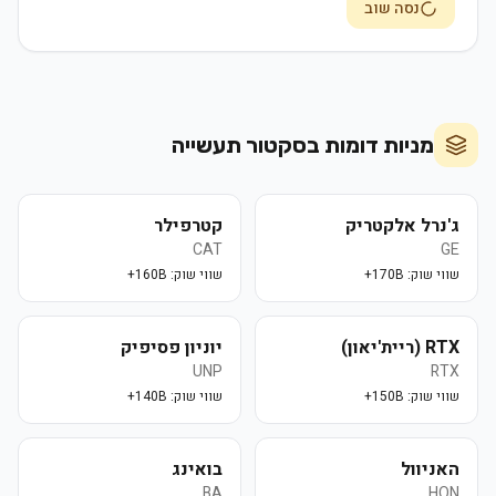
נסה שוב
מניות דומות בסקטור
תעשייה
ג'נרל אלקטריק
קטרפילר
CAT
GE
שווי שוק:
170B+
שווי שוק:
160B+
RTX (ריית'יאון)
יוניון פסיפיק
UNP
RTX
שווי שוק:
150B+
שווי שוק:
140B+
האניוול
בואינג
BA
HON