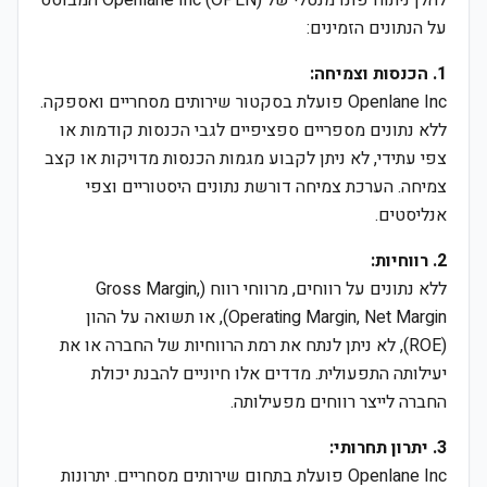
להלן ניתוח פונדמנטלי של Openlane Inc (OPLN) המבוסס
על הנתונים הזמינים:
1. הכנסות וצמיחה:
Openlane Inc פועלת בסקטור שירותים מסחריים ואספקה.
ללא נתונים מספריים ספציפיים לגבי הכנסות קודמות או
צפי עתידי, לא ניתן לקבוע מגמות הכנסות מדויקות או קצב
צמיחה. הערכת צמיחה דורשת נתונים היסטוריים וצפי
אנליסטים.
2. רווחיות:
ללא נתונים על רווחים, מרווחי רווח (Gross Margin,
Operating Margin, Net Margin), או תשואה על ההון
(ROE), לא ניתן לנתח את רמת הרווחיות של החברה או את
יעילותה התפעולית. מדדים אלו חיוניים להבנת יכולת
החברה לייצר רווחים מפעילותה.
3. יתרון תחרותי:
Openlane Inc פועלת בתחום שירותים מסחריים. יתרונות