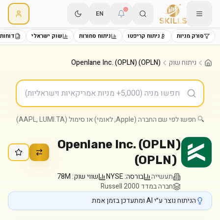
EN
סורק מניות
ניתוח קריפטו
ניתוח סחורות
שוק ישראלי
דוחות 
ניתוח שוק
Openlane Inc. (OPLN) (OPLN)
🔍 חפשו לפי שם החברה (Apple, לאומי) או סימול (AAPL, LUMI.TA)
Openlane Inc. (OPLN)
(
OPLN
)
תעשייה
בורסה:
NYSE
שווי שוק:
78M
חברה במדד Russell 2000
הניתוח נוצר ע״י AI ומתעדכן בזמן אמת