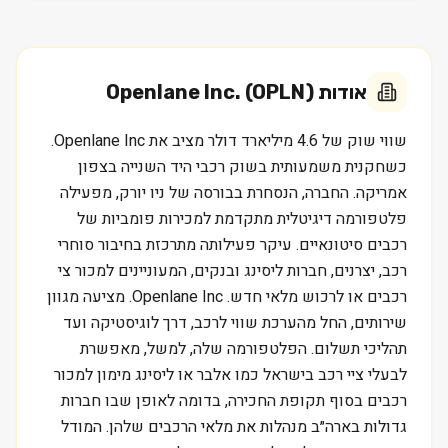
אודות
Openlane Inc. (OPLN)
שווי שוק של 4.6 מיליארד דולר מציב את Openlane Inc.
כשחקנית משמעותית בשוק רכבי היד השנייה בצפון
אמריקה. החברה, הנסחרת בבורסה של ניו יורק, מפעילה
פלטפורמה דיגיטלית מתקדמת למכירות פומביות של
רכבים סיטונאיים. עיקר פעילותה מתרכזת בחיבור סוחרי
רכב, יצרנים, חברות ליסינג ובנקים, המעוניינים למכור צי
רכבים או לרכוש מלאי חדש. Openlane Inc. מציעה מגוון
שירותים, החל מהערכת שווי לרכב, דרך לוגיסטיקה ועד
תהליכי תשלום. הפלטפורמה שלה, למשל, מאפשרת
לבעלי ציי רכב בישראל כמו אלבר או ליסינג מימון למכור
רכבים בסוף תקופת החכירה, בדומה לאופן שבו חברות
גדולות בארה״ב מנהלות את מלאי הרכבים שלהן. המודל