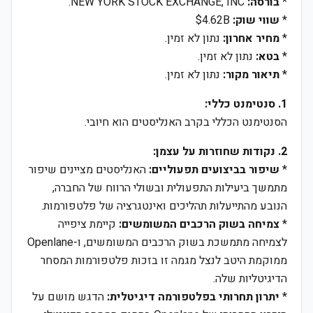
*
בורסה:
NEW YORK STOCK EXCHANGE, INC.
*
שווי שוק:
$4.62B
*
מחיר אחרון:
נתון לא זמין.
*
בטא:
נתון לא זמין.
*
תיאור מקור:
נתון לא זמין.
1. סנטימנט כללי:
הסנטימנט הכללי בקרב האנליסטים הוא חיובי.
2. נקודות שחוזרות על עצמן:
*
שיפור בביצועים תפעוליים:
האנליסטים מציינים שיפור
מתמשך ביעילות התפעולית ובשולי הרווח של החברה,
הנובע מהתייעלות תהליכים ואינטגרציה של פלטפורמות.
*
צמיחה בשוק הרכבים המשומשים:
קיימת ציפייה
לצמיחה מתמשכת בשוק הרכבים המשומשים, ו-Openlane
ממוקמת היטב לנצל מגמה זו בזכות פלטפורמות המסחר
הדיגיטליות שלה.
*
יתרון תחרותי בפלטפורמה דיגיטלית:
הדגש מושם על