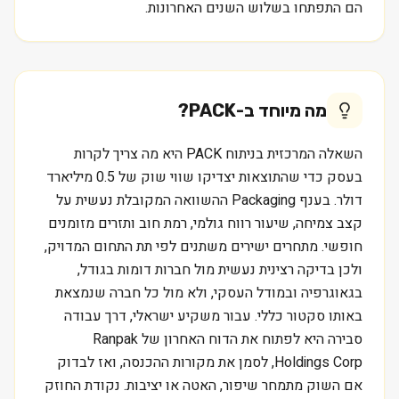
הם התפתחו בשלוש השנים האחרונות.
מה מיוחד ב-
PACK
?
השאלה המרכזית בניתוח PACK היא מה צריך לקרות
בעסק כדי שהתוצאות יצדיקו שווי שוק של 0.5 מיליארד
דולר. בענף Packaging ההשוואה המקובלת נעשית על
קצב צמיחה, שיעור רווח גולמי, רמת חוב ותזרים מזומנים
חופשי. מתחרים ישירים משתנים לפי תת התחום המדויק,
ולכן בדיקה רצינית נעשית מול חברות דומות בגודל,
בגאוגרפיה ובמודל העסקי, ולא מול כל חברה שנמצאת
באותו סקטור כללי. עבור משקיע ישראלי, דרך עבודה
סבירה היא לפתוח את הדוח האחרון של Ranpak
Holdings Corp, לסמן את מקורות ההכנסה, ואז לבדוק
אם השוק מתמחר שיפור, האטה או יציבות. נקודת החוזק