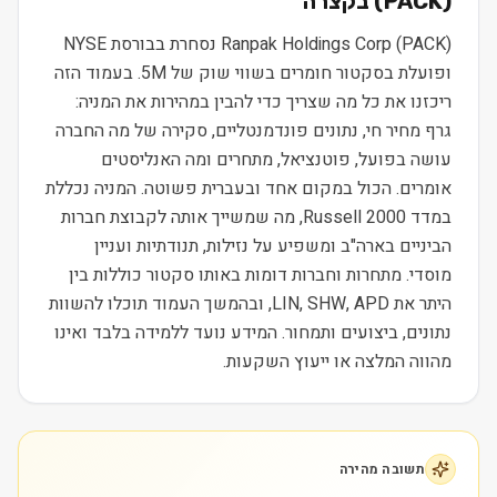
) בקצרה
PACK
(
Ranpak Holdings Corp (PACK) נסחרת בבורסת NYSE
ופועלת בסקטור חומרים בשווי שוק של 5M. בעמוד הזה
ריכזנו את כל מה שצריך כדי להבין במהירות את המניה:
גרף מחיר חי, נתונים פונדמנטליים, סקירה של מה החברה
עושה בפועל, פוטנציאל, מתחרים ומה האנליסטים
אומרים. הכול במקום אחד ובעברית פשוטה. המניה נכללת
במדד Russell 2000, מה שמשייך אותה לקבוצת חברות
הביניים בארה"ב ומשפיע על נזילות, תנודתיות ועניין
מוסדי. מתחרות וחברות דומות באותו סקטור כוללות בין
היתר את LIN, SHW, APD, ובהמשך העמוד תוכלו להשוות
נתונים, ביצועים ותמחור. המידע נועד ללמידה בלבד ואינו
מהווה המלצה או ייעוץ השקעות.
תשובה מהירה