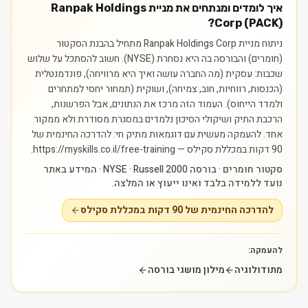
איך לומדים ומנתחים את מניית Ranpak Holdings
Corp (PACK)?
ניתוח מניית Ranpak Holdings Corp מתחיל בהבנת הסקטור
(חומרים) והבורסה בה היא נסחרת (NYSE). חשוב להסתכל על שלוש
שכבות: עסקית (מה החברה עושה ואיך היא מרוויחה), פונדמנטלית
(הכנסות, רווחיות, חוב, צמיחה), ושוקית (תמחור יחסי למתחרים
ולמדד הייחוס). העמוד הזה מרכז את הנתונים, אבל הפרשנות,
הרכבת התיק ושיקולי הסיכון נלמדים במסגרת מסודרת ולא ממקור
אחד.
להעמקה מעשית עם דוגמאות מתיק חי: להדרכה החינמית של
90 דקות במכללת סקילס — https://myskills.co.il/free-training.
סקטור חומרים · בורסה NYSE · Russell 2000 · המידע באתר
נועד ללמידה בלבד ואינו ייעוץ או המלצה.
להדרכה החינמית של 90 דקות במכללת סקילס
להעמקה:
מתודולוגיה
מילון מושגי בורסה