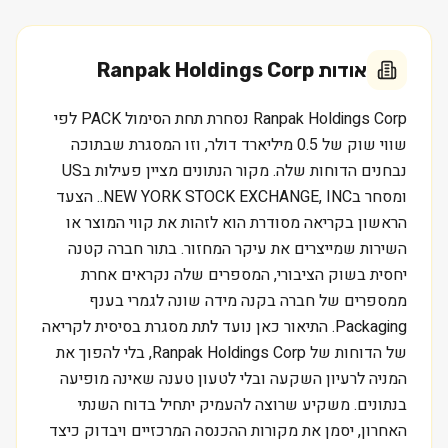
אודות
Ranpak Holdings Corp
Ranpak Holdings Corp נסחרת תחת הסימול PACK לפי
שווי שוק של 0.5 מיליארד דולר, וזו המסגרת שבתוכה
נבחנים הדוחות שלה. מקור הנתונים מציין פעילות בUS
ומסחר בNEW YORK STOCK EXCHANGE, INC.. הצעד
הראשון בקריאה מסודרת הוא לזהות את קווי המוצר או
השירות שמייצרים את עיקר המחזור. בתור חברה קטנה
יחסית בשוק הציבורי, המספרים שלה נקראים אחרת
ממספרים של חברה בקנה מידה שונה לגמרי בענף
Packaging. התיאור כאן נועד לתת מסגרת בסיסית לקריאה
של הדוחות של Ranpak Holdings Corp, בלי להפוך את
המניה לרעיון השקעה ובלי לטעון טענה שאינה מופיעה
בנתונים. משקיע שרוצה להעמיק יתחיל בדוח השנתי
האחרון, יסמן את מקורות ההכנסה המרכזיים ויבדוק כיצד