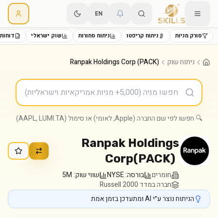
EN
סורק מניות
ניתוח קריפטו
ניתוח סחורות
שוק ישראלי
דוחות 
ניתוח שוק
Ranpak Holdings Corp (PACK)
🔍 חפשו לפי שם החברה (Apple, לאומי) או סימול (AAPL, LUMI.TA)
Ranpak Holdings
Corp
(
PACK
)
חומרים
בורסה:
NYSE
שווי שוק:
5M
חברה במדד Russell 2000
הניתוח נוצר ע״י AI ומתעדכן בזמן אמת