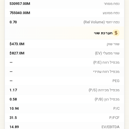
נפח מסחר
530957.00M
נפח ממוצע
755040.00M
נפח יחסי (Rel Volume)
0.70
הערכת שווי
שווי שוק
$473.0M
שווי מפעלי (EV)
$827.0M
מכפיל רווח (P/E)
—
מכפיל רווח עתידי
—
—
PEG
מכפיל מכירות (P/S)
1.17
מכפיל הון (P/B)
0.58
10.94
P/C
31.5
P/FCF
14.89
EV/EBITDA