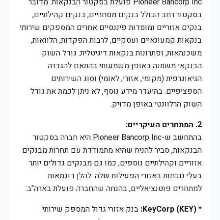
Pioneer Bancorp Inc פועלת בסקטור הבנקאות. מדובר
בסקטור רחב הכולל בנקים מסחריים, בנקים קהילתיים,
בנקים אזוריים ומוסדות פיננסיים אחרים המספקים שירותי
בנקאות קמעונאיים ועסקיים, לרבות הפקדות, הלוואות,
משכנתאות, ופתרונות בנקאות דיגיטלית. גודל השוק
הבנקאי משתנה באופן משמעותי בהתאם להגדרה
הגיאוגרפית (מקומי, אזורי, לאומי) וסוג השירותים
הספציפיים. בהיעדר מידע נוסף, לא ניתן לכמת את גודל
השוק הרלוונטי באופן מדויק.
2. המתחרים העיקריים:
בהתחשב ש-Pioneer Bancorp Inc היא חברה בסקטור
הבנקאות, סביר להניח שהיא מתמודדת עם תחרות מבנקים
אזוריים וקהילתיים נוספים, כמו גם מבנקים גדולים יותר
בעלי נוכחות באזורי הפעילות שלה. להלן דוגמאות
למתחרים פוטנציאליים, בהנחה שהחברה פועלת בארה"ב:
*
KeyCorp (KEY):
בנק אזורי גדול המספק שירותי