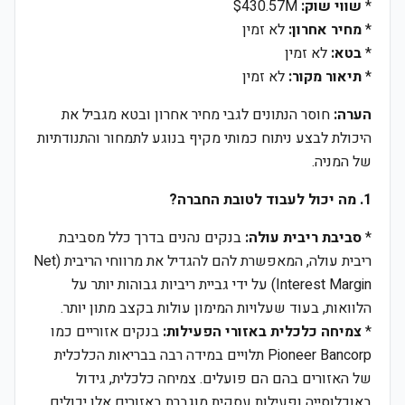
*
שווי שוק:
$430.57M
*
מחיר אחרון:
לא זמין
*
בטא:
לא זמין
*
תיאור מקור:
לא זמין
הערה:
חוסר הנתונים לגבי מחיר אחרון ובטא מגביל את
היכולת לבצע ניתוח כמותי מקיף בנוגע לתמחור והתנודתיות
של המניה.
1. מה יכול לעבוד לטובת החברה?
*
סביבת ריבית עולה:
בנקים נהנים בדרך כלל מסביבת
ריבית עולה, המאפשרת להם להגדיל את מרווחי הריבית (Net
Interest Margin) על ידי גביית ריביות גבוהות יותר על
הלוואות, בעוד שעלויות המימון עולות בקצב מתון יותר.
*
צמיחה כלכלית באזורי הפעילות:
בנקים אזוריים כמו
Pioneer Bancorp תלויים במידה רבה בבריאות הכלכלית
של האזורים בהם הם פועלים. צמיחה כלכלית, גידול
באוכלוסייה ופעילות עסקית מוגברת באזורים אלו יכולים