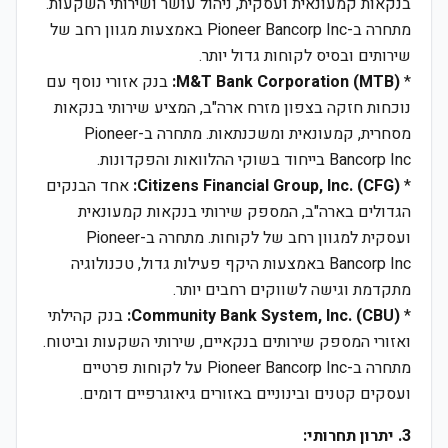
בנקאות קמעונאית ועסקית, ניהול עושר ושירותי השקעות.
מתחרה ב-Pioneer Bancorp Inc באמצעות מגוון רחב של
שירותים ובסיס לקוחות גדול יותר.
*
M&T Bank Corporation (MTB):
בנק אזורי נוסף עם
נוכחות חזקה בצפון מזרח ארה"ב, המציע שירותי בנקאות
מסחרית, קמעונאית ומשכנתאות. מתחרה ב-Pioneer
Bancorp Inc בייחוד בשוקי ההלוואות והפקדונות.
*
Citizens Financial Group, Inc. (CFG):
אחד הבנקים
הגדולים בארה"ב, המספק שירותי בנקאות קמעונאית
ועסקית למגוון רחב של לקוחות. מתחרה ב-Pioneer
Bancorp Inc באמצעות היקף פעילות גדול, טכנולוגיה
מתקדמת וגישה לשווקים רחבים יותר.
*
Community Bank System, Inc. (CBU):
בנק קהילתי
ואזורי המספק שירותים בנקאיים, שירותי השקעות וביטוח.
מתחרה ב-Pioneer Bancorp Inc על לקוחות פרטיים
ועסקים קטנים ובינוניים באזורים גיאוגרפיים דומים.
3. יתרון תחרותי: