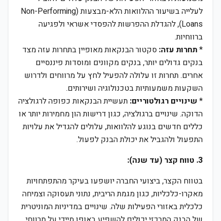
לעלייה בשיעור ההלוואות הלא-מבצעות (Non-Performing
Loans), להגדלת ההפרשות להפסדי אשראי ולפגיעה
ברווחיות.
*
תחרות עזה:
סקטור הבנקאות מאופיין בתחרות עזה מצד
בנקים גדולים יותר, בנקים מקוונים ומוסדות פיננסיים
אחרים. תחרות זו עלולה להפעיל לחץ על מרווחים ולדרוש
השקעות משמעותיות בטכנולוגיה ושירותים.
*
שינויים רגולטוריים:
תעשיית הבנקאות כפופה לרגולציה
הדוקה. שינויים ברגולציה, כגון דרישות הון מחמירות יותר או
כללים חדשים בנוגע להלוואות, עלולים להגדיל את עלויות
התפעול ולהגביל את יכולת הבנק לפעול.
3. טווח קצר (עד שנה):
בטווח הקצר, ביצועי החברה יושפעו בעיקר מהתפתחויות
מאקרו-כלכליות, כגון מגמת הריבית, נתוני תעסוקה וצמיחה
כלכלית באזורי הפעילות שלה. שינויים במדיניות המוניטרית
של הבנק המרכזי יכולים להשפיע באופן מיידי על מרווחי