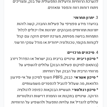
להערכת הרווחיות והיעילות התפעולית של בנק, ומצריכים
ניתוח דוחות רווח והפסד ומאזנים.
3.
יתרון תחרותי
:
בהיעדר מידע ספציפי על פעילות החברה, קשה לזהות
יתרונות תחרותיים מובהקים. יתרונות אלו יכולים לכלול
התמחות בנישה מסוימת, מערכת יחסים חזקה עם קהל
לקוחות מקומי, טכנולוגיה ייחודית או מודל עסקי חדשני.
4.
סיכונים מרכזיים
:
*
סיכון ריבית
: שינויים בריבית בנק ישראל או הפדרל ריזרב
(בהתאם למיקום פעילות הבנק) עלולים להשפיע על
מרווחי הריבית של הבנק ועל רווחיותו.
*
סיכון אשראי
: כבנק, PBFS חשוף לסיכון של אי-פירעון
הלוואות, מה שעלול להוביל להפסדים משמעותיים.
*
סיכון רגולטורי
: תעשיית הבנקאות כפופה לרגולציה
הדוקה. שינויים בתקנות או החמרת דרישות רגולטוריות
עלולים להגדיל את עלויות התפעול ולהשפיע על הרווחיות.