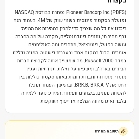
בקצרה
Pioneer Bancorp Inc (PBFS) נסחרת בבורסת NASDAQ
ופועלת בסקטור פיננסים בשווי שוק של 4M. בעמוד הזה
ריכזנו את כל מה שצריך כדי להבין במהירות את המניה:
גרף מחיר חי, נתונים פונדמנטליים, סקירה של מה החברה
עושה בפועל, פוטנציאל, מתחרים ומה האנליסטים
אומרים. הכול במקום אחד ובעברית פשוטה. המניה נכללת
במדד Russell 2000, מה שמשייך אותה לקבוצת חברות
הביניים בארה"ב ומשפיע על נזילות, תנודתיות ועניין
מוסדי. מתחרות וחברות דומות באותו סקטור כוללות בין
היתר את BRK.B, BRK.A, V, ובהמשך העמוד תוכלו
להשוות נתונים, ביצועים ותמחור. המידע נועד ללמידה
בלבד ואינו מהווה המלצה או ייעוץ השקעות.
תשובה מהירה