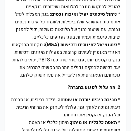
להוביל לביקוש מוגבר להלוואות ושירותים בנקאיים.
*
ניהול סיכונים יעיל ואיכות נכסים:
בנק המצליח לנהל
את סיכוני האשראי שלו ביעילות ולשמור על איכות נכסים
גבוהה, עם שיעור נמוך של הלוואות כושלות, יכול להפגין
יציבות פיננסית ועמידות בפני זעזועים כלכליים.
*
פוטנציאל למיזוגים ורכישות (M&A):
סקטור הבנקאות
האזורי מאופיין לעיתים קרובות בפעילות מיזוגים ורכישות.
בנקים קטנים יותר, עם שווי שוק כמו PBFS, יכולים להוות
יעד רכישה לבנקים גדולים יותר המבקשים להרחיב את
נוכחותם הגיאוגרפית או להגדיל את נתח השוק שלהם.
2. מה עלול לפגוע בחברה?
*
סביבת ריבית יורדת או שטוחה:
ירידה בריביות, או סביבת
ריבית נמוכה לאורך זמן, עלולה לשחוק את מרווחי הריבית
של הבנק ולהקטין את רווחיותו.
*
האטה כלכלית או מיתון:
מיתון כלכלי או האטה
משמעותית באזורי הפעילות של הבנק עלולים להוביל