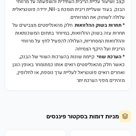
קצב ושיעור עליית הריבית העתידית והשפעתה על מרווחי
הבנק. בעוד שעליית ריבית תומכת ב-NII, ירידה פוטנציאלית
עלולה לשחוק את המרווחים.
*
תחרות בשוק ההלוואות
: חלק מהאנליסטים מצביעים על
תחרות עזה בשוק ההלוואות, במיוחד בתחום המשכנתאות
וההלוואות המסחריות, העלולה להפעיל לחץ על מרווחי
הריבית ועל היקף הצמיחה.
*
הערכת שווי
: קיימת שונות בהערכות השווי של הבנק,
כאשר חלק מהאנליסטים רואים אותו כמתומחר באופן הוגן
ואחרים רואים פוטנציאל לעליית ערך נוספת, או לחלופין,
מזהירים מפני הערכת יתר.
מניות דומות בסקטור
פיננסים