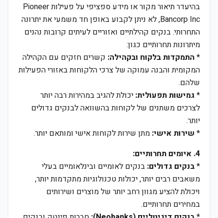
בהיעדר תיאור מקור או מידע ספציפי על פעילות Pioneer
Bancorp Inc, לא ניתן לקבוע באופן חד משמעי את יתרונה
התחרותי. בנקים קהילתיים ואזוריים לעיתים קרובות נהנים
מיתרונות תחרותיים כגון:
*
התמקדות בלקוח ובקהילה:
קשרים חזקים עם הקהילה
המקומית והבנה עמוקה של צרכי הלקוחות באזורי הפעילות
שלהם.
*
גמישות תפעולית:
יכולת להגיב במהירות רבה יותר
לצרכים משתנים של לקוחות בהשוואה לבנקים גדולים
יותר.
*
שירות אישי:
מתן שירות לקוחות אישי ומותאם יותר.
4. איומים תחרותיים:
*
בנקים גדולים:
בנקים לאומיים ובינלאומיים בעלי
משאבים רבים יותר, יכולות טכנולוגיות מתקדמות יותר,
ויכולת להציע מגוון רחב יותר של מוצרים ושירותים
במחירים תחרותיים.
*
בנקים דיגיטליים (Neobanks):
חברות פינטק ובנקים