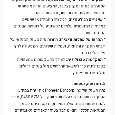
הפועלים באופן מקוון בלבד, המציעים חווית משתמש
חדשנית, עמלות נמוכות יותר, ונגישות גבוהה.
*
שינויים רגולטוריים:
רגולציה מחמירה או שינויים
במדיניות המוניטרית עלולים להשפיע על רווחיות הבנקים
הקטנים יותר.
*
תחרות על עמלות וריביות:
תחרות עזה בשוק הבנקאי על
ריביות הפקדה והלוואה, ועמלות שירותים, המפעילה לחץ
על שולי הרווח.
*
התקדמות טכנולוגית:
הצורך בהשקעות משמעותיות
בטכנולוגיה כדי להישאר תחרותיים מול בנקים גדולים
ופלטפורמות פינטק.
5. נתח שוק משוער:
נתח השוק של Pioneer Bancorp Inc אינו זמין במידע
הנתון. בהיותה חברה בעלת שווי שוק של $430.57M, סביר
להניח שנתח השוק שלה הוא יחסית קטן ביחס לשוק
הבנקאות הכללי, והוא מוגבל בעיקר לאזורים גיאוגרפיים