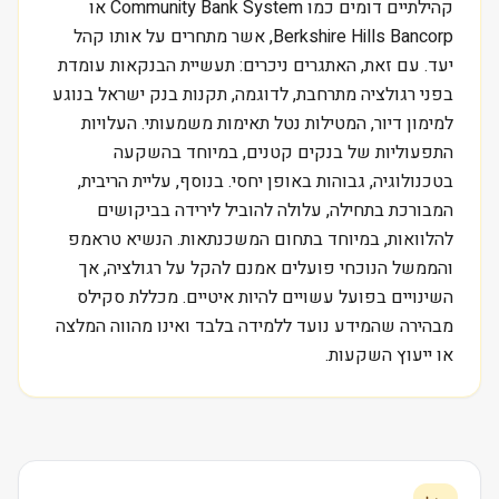
קהילתיים דומים כמו Community Bank System או
Berkshire Hills Bancorp, אשר מתחרים על אותו קהל
יעד. עם זאת, האתגרים ניכרים: תעשיית הבנקאות עומדת
בפני רגולציה מתרחבת, לדוגמה, תקנות בנק ישראל בנוגע
למימון דיור, המטילות נטל תאימות משמעותי. העלויות
התפעוליות של בנקים קטנים, במיוחד בהשקעה
בטכנולוגיה, גבוהות באופן יחסי. בנוסף, עליית הריבית,
המבורכת בתחילה, עלולה להוביל לירידה בביקושים
להלוואות, במיוחד בתחום המשכנתאות. הנשיא טראמפ
והממשל הנוכחי פועלים אמנם להקל על רגולציה, אך
השינויים בפועל עשויים להיות איטיים. מכללת סקילס
מבהירה שהמידע נועד ללמידה בלבד ואינו מהווה המלצה
או ייעוץ השקעות.