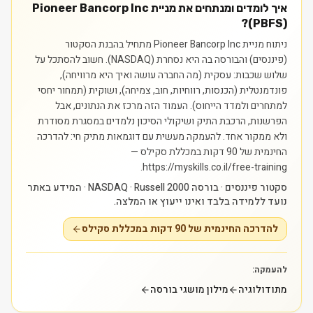
איך לומדים ומנתחים את מניית Pioneer Bancorp Inc
(PBFS)?
ניתוח מניית Pioneer Bancorp Inc מתחיל בהבנת הסקטור
(פיננסים) והבורסה בה היא נסחרת (NASDAQ). חשוב להסתכל על
שלוש שכבות: עסקית (מה החברה עושה ואיך היא מרוויחה),
פונדמנטלית (הכנסות, רווחיות, חוב, צמיחה), ושוקית (תמחור יחסי
למתחרים ולמדד הייחוס). העמוד הזה מרכז את הנתונים, אבל
הפרשנות, הרכבת התיק ושיקולי הסיכון נלמדים במסגרת מסודרת
ולא ממקור אחד.
להעמקה מעשית עם דוגמאות מתיק חי: להדרכה
החינמית של 90 דקות במכללת סקילס —
https://myskills.co.il/free-training.
סקטור פיננסים · בורסה NASDAQ · Russell 2000 · המידע באתר
נועד ללמידה בלבד ואינו ייעוץ או המלצה.
להדרכה החינמית של 90 דקות במכללת סקילס
להעמקה:
מתודולוגיה
מילון מושגי בורסה