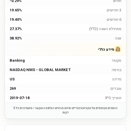
חודש
-0.29%
3 חודשים
19.65%
6 חודשים
19.40%
מתחילת השנה (YTD)
27.37%
שנה
38.92%
מידע כללי
סקטור
Banking
בורסה
NASDAQ NMS - GLOBAL MARKET
מדינה
US
עובדים
269
תאריך IPO
2019-07-18
הנתונים מבוססים על מקורות ציבוריים ואינם מהווים המלצת השקעה • מתעדכנים כל 5
דקות