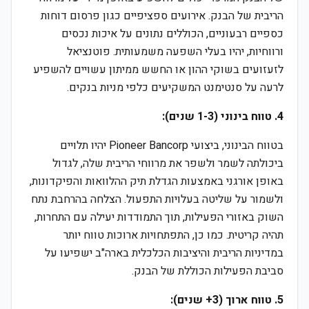
הריבית של הבנק. אירועים ספציפיים כגון פרסום דוחות
כספיים רבעוניים, הכוללים נתונים על איכות נכסים
ורווחיות, יהיו בעלי השפעה משמעותית. פוטנציאל
לזעזועים בשוקי ההון או החשש ממיתון עשויים להשפיע
לרעה על סנטימנט המשקיעים כלפי מניות בנקים.
4. טווח בינוני (1-3 שנים):
בטווח הבינוני, ביצועי Pioneer Bancorp יהיו תלויים
ביכולתה לשמר ולשפר את מרווחי הריבית שלה, לגדול
באופן אורגני באמצעות הגדלת תיק ההלוואות והפיקדונות,
ולשמור על שליטה בעלויות התפעול. הצלחה בהרחבת נתח
השוק באזורי הפעילות, תוך התמודדות יעילה עם התחרות,
תהיה קריטית. כמו כן, התפתחויות ארוכות טווח יותר
במדיניות הריבית והיציבות הכלכלית בארה"ב ישפיעו על
סביבת הפעילות הכוללת של הבנק.
5. טווח ארוך (3+ שנים):