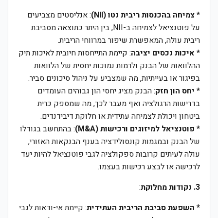
*
צמיחה בהכנסות ריבית נטו (NII)
: אנליסטים מצביעים
על פוטנציאל לצמיחה ב-NII, בין היתר כתוצאה מסביבת
ריבית עולה, המאפשרת שיפור במרווחי הריבית.
*
איכות נכסים יציבה
: קיימת התייחסות חיובית לאיכות תיק
ההלוואות של הבנק ולרמות נמוכות יחסית של הלוואות
בפיגור או בעייתיות, מה שמצביע על ניהול סיכונים סביר.
*
יחס הון חזק
: הבנק מציג יחסי הון גבוהים העומדים
בדרישות הרגולציה ואף מעבר לכך, מה שמספק כרית
ביטחון ויכולת לצמיחה עתידית או חלוקת דיבידנדים.
*
פוטנציאל למיזוגים ורכישות (M&A)
: בהתחשב בגודלו
של הבנק ובמגמות קונסולידציה בענף הבנקאות האזורי,
עולה לעיתים קרובות ספקולציה לגבי פוטנציאל להיות יעד
לרכישה או לבצע רכישות בעצמו.
3. נקודות מחלוקת
:
*
השפעת סביבת הריבית העתידית
: קיימת אי-ודאות לגבי