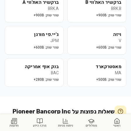
ברקשיר האת'ווי B
ברקשיר האת'ווי A
BRK.A
BRK.B
שווי שוק:
900B+
שווי שוק:
900B+
ויזה
ג'יי.פי מורגן
JPM
V
שווי שוק:
600B+
שווי שוק:
600B+
מאסטרקארד
בנק אוף אמריקה
BAC
MA
שווי שוק:
500B+
שווי שוק:
280B+
שאלות נפוצות על
Pioneer Bancorp Inc
ראשי
מסלולים
ניתוח מניות
מרכז הידע
חדשות