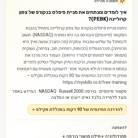
תשובה מהירה
איך לומדים ומנתחים את מניית פיפלס בנקורפ של צפון
קרוליינה (PEBK)?
ניתוח מניית פיפלס בנקורפ של צפון קרוליינה מתחיל בהבנת
הסקטור (פיננסים) והבורסה בה היא נסחרת (NASDAQ). חשוב
להסתכל על שלוש שכבות: עסקית (מה החברה עושה ואיך היא
מרוויחה), פונדמנטלית (הכנסות, רווחיות, חוב, צמיחה), ושוקית
(תמחור יחסי למתחרים ולמדד הייחוס). העמוד הזה מרכז את
הנתונים, אבל הפרשנות, הרכבת התיק ושיקולי הסיכון נלמדים
במסגרת מסודרת ולא ממקור אחד.
להעמקה מעשית עם דוגמאות
מתיק חי: להדרכה החינמית של 90 דקות במכללת סקילס —
https://myskills.co.il/free-training.
סקטור פיננסים · בורסה NASDAQ · Russell 2000 · המידע באתר
נועד ללמידה בלבד ואינו ייעוץ או המלצה.
להדרכה החינמית של 90 דקות במכללת סקילס
להעמקה:
מתודולוגיה
מילון מושגי בורסה