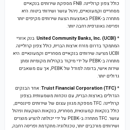
כולל צפון קרוליינה. FNB מספקת שירותים בנקאיים
מסחריים וקמעונאיים, ניהול עושר ושירותי ביטוח. היא
מתחרה ב-PEBK באמצעות הצעת שירותים מקיפים יותר
ופריסה גאוגרפית רחבה יותר.
*
United Community Banks, Inc. (UCBI)
: בנק אזורי
המתמקד בדרום מזרח ארצות הברית, כולל צפון קרוליינה.
UCBI מציעה שירותים בנקאיים מסחריים וקמעונאיים. היא
מתחרה ב-PEBK על ידי מיקוד בקהילות מקומיות ומתן
שירות אישי, בדומה למודל של PEBK, אך עם משאבים
גדולים יותר.
*
Truist Financial Corporation (TFC)
: אחד הבנקים
הגדולים בארצות הברית, עם נוכחות משמעותית בצפון
קרוליינה. TFC מספקת מגוון עצום של שירותים פיננסיים,
כולל בנקאות קמעונאית, מסחרית, בנקאות השקעות וניהול
עושר. TFC מתחרה ב-PEBK על ידי יכולתה להציע מוצרים
ושירותים מורכבים יותר, טכנולוגיה מתקדמת ופריסה רחבה,