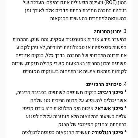
ההון (ROE) ויעילות תפעולית אינם זמינים. הערכה של
רווחיות החברה מחייבת בחינת מדדים אלה לאורך זמן
בהשוואה למתחרים בתעשיית הבנקאות.
3.
יתרון תחרותי:
בהיעדר מידע אודות אסטרטגיה עסקית, נתח שוק, התמחות
בנישות ספציפיות או טכנולוגיות ייחודיות, לא ניתן לקבוע
את יתרונה התחרותי של החברה. בדרך כלל, בנקים אזוריים
משיגים יתרון תחרותי באמצעות קשרי קהילה חזקים, שירות
לקוחות מותאם אישית או התמחות בשווקים מקומיים.
4.
סיכונים מרכזיים:
*
סיכון ריבית:
בנקים חשופים לשינויים בסביבת הריבית,
אשר יכולים להשפיע על מרווח הריבית נטו שלהם.
*
סיכון אשראי:
איכות תיק ההלוואות היא גורם קריטי.
עלייה בשיעור ההלוואות הלא מוחזרות עלולה לפגוע
ברווחיות ובחוזק הפיננסי של הבנק.
*
סיכון רגולטורי:
תעשיית הבנקאות כפופה לרגולציה