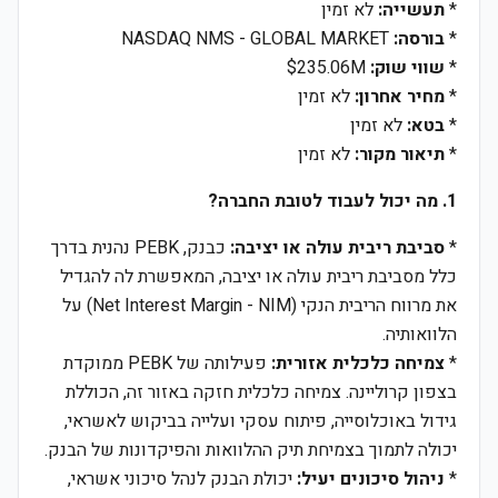
*
תעשייה:
לא זמין
*
בורסה:
NASDAQ NMS - GLOBAL MARKET
*
שווי שוק:
$235.06M
*
מחיר אחרון:
לא זמין
*
בטא:
לא זמין
*
תיאור מקור:
לא זמין
1. מה יכול לעבוד לטובת החברה?
*
סביבת ריבית עולה או יציבה:
כבנק, PEBK נהנית בדרך
כלל מסביבת ריבית עולה או יציבה, המאפשרת לה להגדיל
את מרווח הריבית הנקי (Net Interest Margin - NIM) על
הלוואותיה.
*
צמיחה כלכלית אזורית:
פעילותה של PEBK ממוקדת
בצפון קרוליינה. צמיחה כלכלית חזקה באזור זה, הכוללת
גידול באוכלוסייה, פיתוח עסקי ועלייה בביקוש לאשראי,
יכולה לתמוך בצמיחת תיק ההלוואות והפיקדונות של הבנק.
*
ניהול סיכונים יעיל:
יכולת הבנק לנהל סיכוני אשראי,