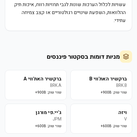
עשויות לכלול הערכות שונות לגבי תחזיות רווח, איכות תיק
ההלוואות, השפעת שינויים רגולטוריים או קצב צמיחה
עתידי.
מניות דומות בסקטור
פיננסים
ברקשיר האת'ווי B
ברקשיר האת'ווי A
BRK.A
BRK.B
שווי שוק:
900B+
שווי שוק:
900B+
ויזה
ג'יי.פי מורגן
JPM
V
שווי שוק:
600B+
שווי שוק:
600B+