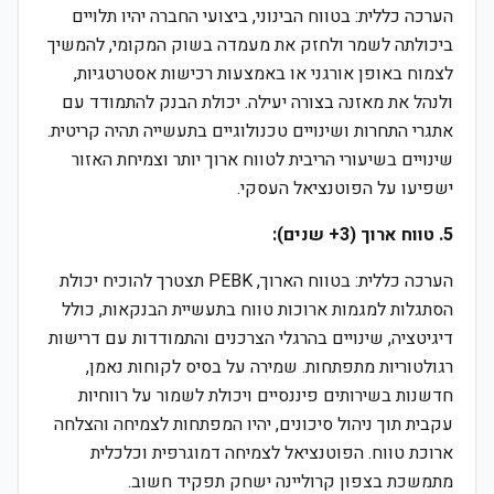
הערכה כללית: בטווח הבינוני, ביצועי החברה יהיו תלויים
ביכולתה לשמר ולחזק את מעמדה בשוק המקומי, להמשיך
לצמוח באופן אורגני או באמצעות רכישות אסטרטגיות,
ולנהל את מאזנה בצורה יעילה. יכולת הבנק להתמודד עם
אתגרי התחרות ושינויים טכנולוגיים בתעשייה תהיה קריטית.
שינויים בשיעורי הריבית לטווח ארוך יותר וצמיחת האזור
ישפיעו על הפוטנציאל העסקי.
5. טווח ארוך (3+ שנים):
הערכה כללית: בטווח הארוך, PEBK תצטרך להוכיח יכולת
הסתגלות למגמות ארוכות טווח בתעשיית הבנקאות, כולל
דיגיטציה, שינויים בהרגלי הצרכנים והתמודדות עם דרישות
רגולטוריות מתפתחות. שמירה על בסיס לקוחות נאמן,
חדשנות בשירותים פיננסיים ויכולת לשמור על רווחיות
עקבית תוך ניהול סיכונים, יהיו המפתחות לצמיחה והצלחה
ארוכת טווח. הפוטנציאל לצמיחה דמוגרפית וכלכלית
מתמשכת בצפון קרוליינה ישחק תפקיד חשוב.