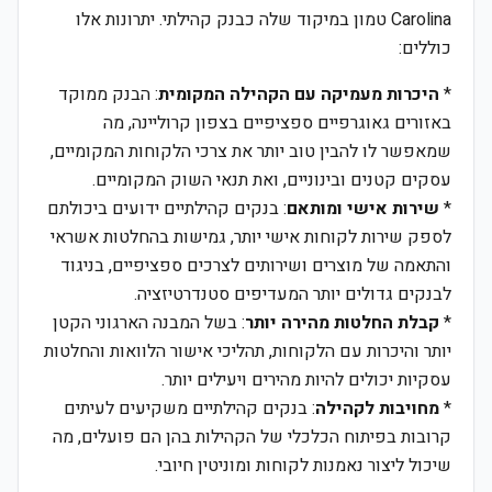
Carolina טמון במיקוד שלה כבנק קהילתי. יתרונות אלו
כוללים:
*
היכרות מעמיקה עם הקהילה המקומית
: הבנק ממוקד
באזורים גאוגרפיים ספציפיים בצפון קרוליינה, מה
שמאפשר לו להבין טוב יותר את צרכי הלקוחות המקומיים,
עסקים קטנים ובינוניים, ואת תנאי השוק המקומיים.
*
שירות אישי ומותאם
: בנקים קהילתיים ידועים ביכולתם
לספק שירות לקוחות אישי יותר, גמישות בהחלטות אשראי
והתאמה של מוצרים ושירותים לצרכים ספציפיים, בניגוד
לבנקים גדולים יותר המעדיפים סטנדרטיזציה.
*
קבלת החלטות מהירה יותר
: בשל המבנה הארגוני הקטן
יותר והיכרות עם הלקוחות, תהליכי אישור הלוואות והחלטות
עסקיות יכולים להיות מהירים ויעילים יותר.
*
מחויבות לקהילה
: בנקים קהילתיים משקיעים לעיתים
קרובות בפיתוח הכלכלי של הקהילות בהן הם פועלים, מה
שיכול ליצור נאמנות לקוחות ומוניטין חיובי.