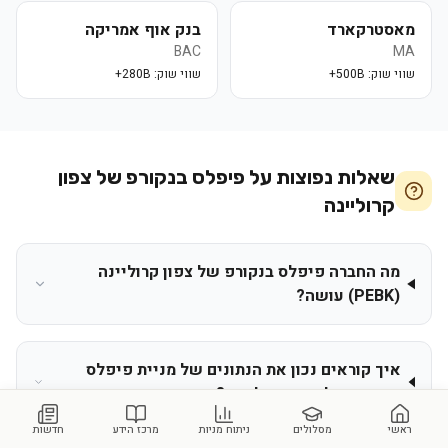
מאסטרקארד
בנק אוף אמריקה
BAC
MA
שווי שוק:
500B+
שווי שוק:
280B+
שאלות נפוצות על
פיפלס בנקורפ של צפון
קרוליינה
מה החברה פיפלס בנקורפ של צפון קרוליינה
(PEBK) עושה?
איך קוראים נכון את הנתונים של מניית פיפלס
בנקורפ של צפון קרוליינה?
ראשי
מסלולים
ניתוח מניות
מרכז הידע
חדשות