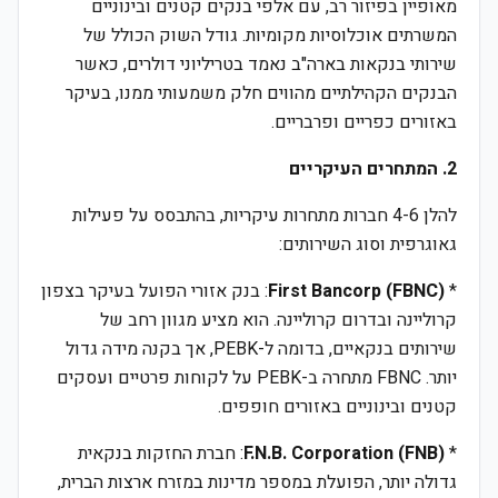
מאופיין בפיזור רב, עם אלפי בנקים קטנים ובינוניים
המשרתים אוכלוסיות מקומיות. גודל השוק הכולל של
שירותי בנקאות בארה"ב נאמד בטריליוני דולרים, כאשר
הבנקים הקהילתיים מהווים חלק משמעותי ממנו, בעיקר
באזורים כפריים ופרבריים.
2. המתחרים העיקריים
להלן 4-6 חברות מתחרות עיקריות, בהתבסס על פעילות
גאוגרפית וסוג השירותים:
*
First Bancorp (FBNC)
: בנק אזורי הפועל בעיקר בצפון
קרוליינה ובדרום קרוליינה. הוא מציע מגוון רחב של
שירותים בנקאיים, בדומה ל-PEBK, אך בקנה מידה גדול
יותר. FBNC מתחרה ב-PEBK על לקוחות פרטיים ועסקים
קטנים ובינוניים באזורים חופפים.
*
F.N.B. Corporation (FNB)
: חברת החזקות בנקאית
גדולה יותר, הפועלת במספר מדינות במזרח ארצות הברית,