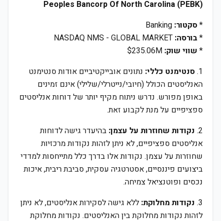
Peoples Bancorp Of North Carolina (PEBK)
*
סקטור:
Banking
*
בורסה:
NASDAQ NMS - GLOBAL MARKET
*
שווי שוק:
$235.06M
1.
סנטימנט כללי:
נתונים אובייקטיביים אודות סנטימנט
האנליסטים הכולל (חיובי/נייטרלי/שלילי) אינם זמינים
באופן מפורש. נדרש ניתוח מקיף יותר של דוחות אנליסטים
ספציפיים על מנת לקבוע זאת.
2.
נקודות שחוזרות על עצמן:
בהיעדר גישה לדוחות
אנליסטים ספציפיים, לא ניתן לזהות נקודות מרכזיות
שחוזרות על עצמן. נקודות אלו בדרך כלל מתייחסות למדדי
ביצועים פיננסיים, אסטרטגיה עסקית, סביבת ריבית, איכות
נכסים ופוטנציאל צמיחה.
3.
נקודות מחלוקת:
ללא גישה לסקירות אנליסטים, לא ניתן
לזהות נקודות מחלוקת בין האנליסטים. נקודות מחלוקת