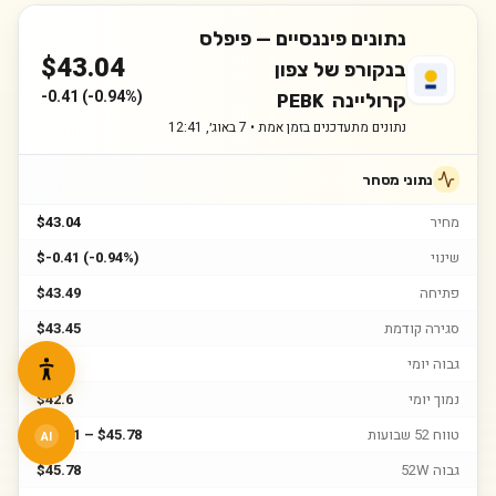
נתונים פיננסיים —
פיפלס
$
43.04
בנקורפ של צפון
-0.41
(
-0.94%
)
קרוליינה
PEBK
נתונים מתעדכנים בזמן אמת •
7 באוג׳, 12:41
נתוני מסחר
מחיר
$43.04
שינוי
$-0.41 (-0.94%)
פתיחה
$43.49
סגירה קודמת
$43.45
גבוה יומי
$43.5
נמוך יומי
$42.6
טווח 52 שבועות
$26.81 – $45.78
AI
גבוה 52W
$45.78