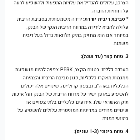
הצרכן, עלולים להגדיל את עלויות התפעול ולהשפיע לרעה
על רווחיות החברה.
*
סביבת ריבית יורדת:
ירידה משמעותית בסביבת הריבית
עלולה להביא לירידה במרווח הריבית הנקי של הבנק,
במיוחד אם הוא מחזיק בתיק הלוואות גדול בעל ריבית
משתנה.
3. טווח קצר (עד שנה):
הערכה כללית: בטווח הקצר, PEBK צפויה להיות מושפעת
ממגמות מאקרו כלכליות, כגון סביבת הריבית והצמיחה
הכלכלית בארה"ב ובצפון קרוליינה. שינויים אלה יכולים
להשפיע באופן ישיר על מרווח הריבית של הבנק ועל איכות
תיק האשראי שלו. אירועים כלכליים בלתי צפויים או
שינויים מהירים במדיניות המוניטרית עלולים להשפיע על
ביצועי המניה.
4. טווח בינוני (1-3 שנים):