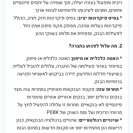
ריבית ותפעול בצורה יעילה, תוך שמירה על יחסים פיננסיים
איתנים, תתרום ליציבותו ולרווחיותו לטווח ארוך.
*
בסיס פיקדונות יציב:
בסיס פיקדונות חזק ויציב, הכולל
פיקדונות בעלות נמוכה, מספק מקור מימון אמין וזול
לפעילות הבנק, ומפחית את תלותו בשוקי ההון.
2. מה עלול לפגוע בחברה?
*
האטה כלכלית או מיתון:
האטה כלכלית או מיתון,
במיוחד באזור פעילותה של החברה, עלולים להוביל לעלייה
בשיעורי חדלות הפירעון, ירידה בביקוש לאשראי ופגיעה
ברווחיות הבנק.
*
תחרות עזה:
סקטור הבנקאות מאופיין בתחרות עזה מצד
בנקים גדולים יותר, בנקים אזוריים אחרים ומוסדות
פיננסיים לא-בנקאיים. תחרות זו עלולה להפעיל לחץ על
מרווחי הריבית ועל נתח השוק של PEBK.
*
שינויים רגולטוריים:
שינויים ברגולציה הבנקאית, כגון
דרישות הון מחמירות יותר או תקנות חדשות בתחום הגנת