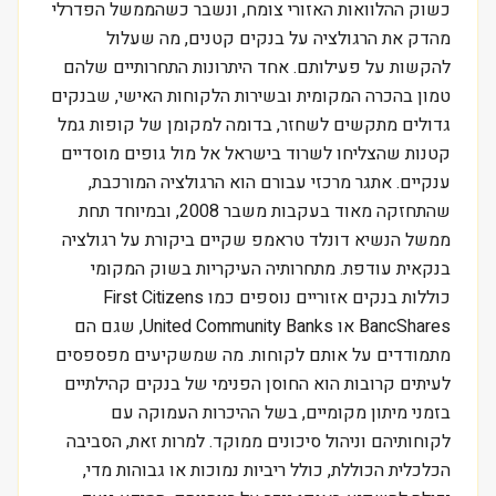
כשוק ההלוואות האזורי צומח, ונשבר כשהממשל הפדרלי
מהדק את הרגולציה על בנקים קטנים, מה שעלול
להקשות על פעילותם. אחד היתרונות התחרותיים שלהם
טמון בהכרה המקומית ובשירות הלקוחות האישי, שבנקים
גדולים מתקשים לשחזר, בדומה למקומן של קופות גמל
קטנות שהצליחו לשרוד בישראל אל מול גופים מוסדיים
ענקיים. אתגר מרכזי עבורם הוא הרגולציה המורכבת,
שהתחזקה מאוד בעקבות משבר 2008, ובמיוחד תחת
ממשל הנשיא דונלד טראמפ שקיים ביקורת על רגולציה
בנקאית עודפת. מתחרותיה העיקריות בשוק המקומי
כוללות בנקים אזוריים נוספים כמו First Citizens
BancShares או United Community Banks, שגם הם
מתמודדים על אותם לקוחות. מה שמשקיעים מפספסים
לעיתים קרובות הוא החוסן הפנימי של בנקים קהילתיים
בזמני מיתון מקומיים, בשל ההיכרות העמוקה עם
לקוחותיהם וניהול סיכונים ממוקד. למרות זאת, הסביבה
הכלכלית הכוללת, כולל ריביות נמוכות או גבוהות מדי,