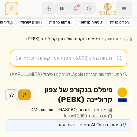
EN
סורק מניות
ניתוח קריפטו
ניתוח סחורות
שוק ישראלי
דוחות 
ניתוח שוק
פיפלס בנקורפ של צפון קרוליינה (PEBK)
🔍 חפשו לפי שם החברה (Apple, לאומי) או סימול (AAPL, LUMI.TA)
פיפלס בנקורפ של צפון
קרוליינה
(
PEBK
)
פיננסים
בורסה:
NASDAQ
שווי שוק:
4M
חברה במדד Russell 2000
הניתוח נוצר ע״י AI ומתעדכן בזמן אמת