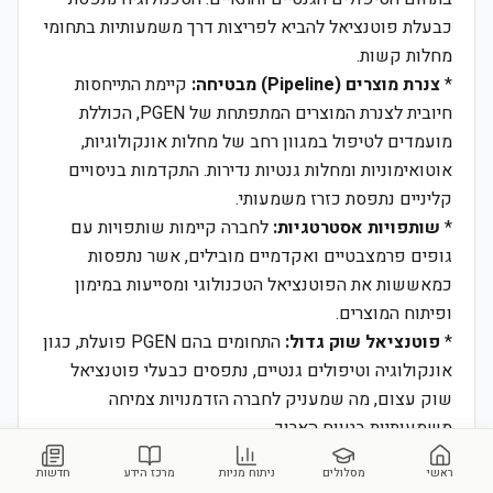
כבעלת פוטנציאל להביא לפריצות דרך משמעותיות בתחומי
מחלות קשות.
*
צנרת מוצרים (Pipeline) מבטיחה:
קיימת התייחסות
חיובית לצנרת המוצרים המתפתחת של PGEN, הכוללת
מועמדים לטיפול במגוון רחב של מחלות אונקולוגיות,
אוטואימוניות ומחלות גנטיות נדירות. התקדמות בניסויים
קליניים נתפסת כזרז משמעותי.
*
שותפויות אסטרטגיות:
לחברה קיימות שותפויות עם
גופים פרמצבטיים ואקדמיים מובילים, אשר נתפסות
כמאששות את הפוטנציאל הטכנולוגי ומסייעות במימון
ופיתוח המוצרים.
*
פוטנציאל שוק גדול:
התחומים בהם PGEN פועלת, כגון
אונקולוגיה וטיפולים גנטיים, נתפסים כבעלי פוטנציאל
שוק עצום, מה שמעניק לחברה הזדמנויות צמיחה
משמעותיות בטווח הארוך.
3. נקודות מחלוקת:
ראשי
מסלולים
ניתוח מניות
מרכז הידע
חדשות