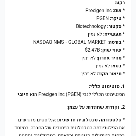
רקע:
*
שם:
Precigen Inc
*
טיקר:
PGEN
*
סקטור:
Biotechnology
*
תעשייה:
לא זמין
*
בורסה:
NASDAQ NMS - GLOBAL MARKET
*
שווי שוק:
$2.47B
*
מחיר אחרון:
לא זמין
*
בטא:
לא זמין
*
תיאור מקור:
לא זמין
1. סנטימנט כללי:
הסנטימנט הכללי לגבי Precigen Inc (PGEN) הוא
חיובי
.
2. נקודות שחוזרות על עצמן:
*
פלטפורמה טכנולוגית חדשנית:
אנליסטים מדגישים
את הפלטפורמה הטכנולוגית הייחודית של החברה, במיוחד
בתחום הטיפולים הגנטיים והתאיים. הטכנולוגיה נתפסת