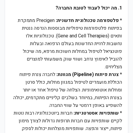
1. מה יכול לעבוד לטובת החברה?
*
פלטפורמה טכנולוגית חדשנית:
Precigen מתמקדת
בפיתוח פלטפורמות טיפוליות מבוססות הנדסה גנטית
ותאים (Gene and Cell Therapies). טכנולוגיות אלו
נחשבות לחזית החדשנות בעולם הרפואה ובעלות
פוטנציאל לטיפול במחלות חשוכות מרפא, מה שיכול
להוביל לאימוץ נרחב ושווי שוק משמעותי למוצרים
מצליחים.
*
צנרת פיתוח (Pipeline) מגוונת:
לחברה צנרת פיתוח
הכוללת מועמדים לטיפול במגוון מחלות, כולל סרטן
ומחלות אוטואימוניות. הצלחה של טיפול אחד או יותר
בצנרת הפיתוח, במיוחד בשלבים קליניים מתקדמים, יכולה
להשפיע באופן דרמטי על שווי החברה.
*
שותפויות אסטרטגיות:
חברות ביוטכנולוגיה רבות נוטות
לקיים שותפויות עם חברות תרופות גדולות לצורך מימון
פיתוח, ייצור והפצה. שותפויות מוצלחות יכולות לספק