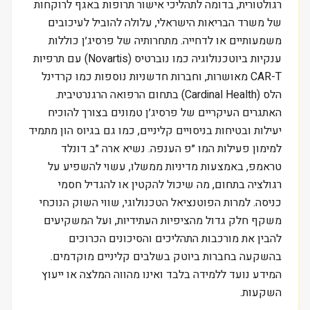
רגולטורית, בדומה לתהליכי אישור תרופות באגף לרוקחות
של משרד הבריאות הישראלי, עלולה להוביל לעיכובים
משמעותיים או לדחייה. מתחרותיה של פרסיג׳ן כוללות
ענקיות ביוטכנולוגיה כמו נוברטיס (Novartis) עם תרפיות
CAR-T מאושרות, וחברות חדשניות נוספות כמו קרדינל
הלס (Cardinal Health) בתחום הרפואה הרגנרטיבית.
האתגרים העיקריים של פרסיג׳ן טמונים בצורך להוכיח
יעילות ובטיחות בניסויים קליניים, כמו גם בגיוס הון מתמיד
למימון פעילות המו ״פ הענפה. נשיא ארה ״ב דונלד
טראמפ, באמצעות מדיניות ממשלו, עשוי להשפיע על
רגולציה בתחום, מה שיכול להקטין או להגדיל חסמי
כניסה. למרות הפוטנציאל הטכנולוגי, שווי השוק הנוכחי
משקף חלק גדול מהציפיות העתידיות, ועל המשקיעים
להבין את מורכבות התהליכים והסיכונים הכרוכים
בהשקעה בחברות ביוטק בשלבים קליניים מוקדמים.
המידע נועד ללמידה בלבד ואינו מהווה המלצה או ייעוץ
השקעות.