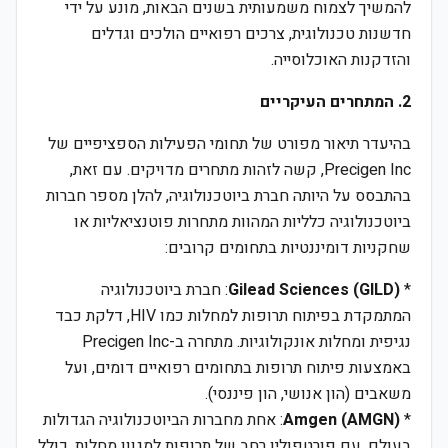
להמשיך לצמוח משמעותית בשנים הבאות, מונע על ידי
חדשנות טכנולוגית, צרכים רפואיים הולכים וגדלים
והזדקנות האוכלוסייה.
2. המתחרים העיקריים
בהיעדר תיאור מפורט של תחומי הפעילות הספציפיים של
Precigen Inc, קשה לזהות מתחרים מדויקים. עם זאת,
בהתבסס על היותה חברת ביוטכנולוגיה, להלן מספר חברות
ביוטכנולוגיה כלליות המהוות מתחרות פוטנציאליות או
שחקניות דומיננטיות בתחומים קרובים:
*
Gilead Sciences (GILD)
: חברת ביוטכנולוגיה
המתמקדת בפיתוח תרופות למחלות כמו HIV, דלקת כבד
נגיפית ומחלות אונקולוגיות. מתחרה ב-Precigen Inc
באמצעות פיתוח תרופות בתחומים רפואיים דומים, ועל
משאבים (הון אנושי, הון פיננסי).
*
Amgen (AMGN)
: אחת מחברות הביוטכנולוגיה הגדולות
בעולם, עם פורטפוליו רחב של תרופות למגוון מחלות, כולל