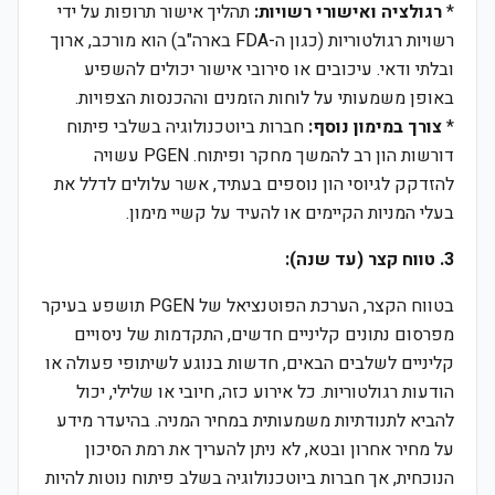
*
רגולציה ואישורי רשויות:
תהליך אישור תרופות על ידי
רשויות רגולטוריות (כגון ה-FDA בארה"ב) הוא מורכב, ארוך
ובלתי ודאי. עיכובים או סירובי אישור יכולים להשפיע
באופן משמעותי על לוחות הזמנים וההכנסות הצפויות.
*
צורך במימון נוסף:
חברות ביוטכנולוגיה בשלבי פיתוח
דורשות הון רב להמשך מחקר ופיתוח. PGEN עשויה
להזדקק לגיוסי הון נוספים בעתיד, אשר עלולים לדלל את
בעלי המניות הקיימים או להעיד על קשיי מימון.
3. טווח קצר (עד שנה):
בטווח הקצר, הערכת הפוטנציאל של PGEN תושפע בעיקר
מפרסום נתונים קליניים חדשים, התקדמות של ניסויים
קליניים לשלבים הבאים, חדשות בנוגע לשיתופי פעולה או
הודעות רגולטוריות. כל אירוע כזה, חיובי או שלילי, יכול
להביא לתנודתיות משמעותית במחיר המניה. בהיעדר מידע
על מחיר אחרון ובטא, לא ניתן להעריך את רמת הסיכון
הנוכחית, אך חברות ביוטכנולוגיה בשלב פיתוח נוטות להיות