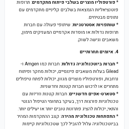
*
פורטפוליו מוצרים בשלבי פיתוח מתקדמים
: תרופות
פוטנציאליות הנמצאות בשלבים קליניים מתקדמים עם
נתונים מבטיחים.
*
שותפויות אסטרטגיות
: שיתופי פעולה עם חברות
תרופות גדולות או מוסדות אקדמיים המעניקים מימון,
משאבים וגישה לשוק.
4. איומים תחרותיים
*
חברות ביוטכנולוגיה גדולות
: חברות כמו Amgen ו-
Gilead בעלות משאבים פיננסיים, יכולות מחקר ופיתוח
נרחבות, ופורטפוליו מוצרים מגוון, יכולות לפתח טיפולים
מתחרים או לרכוש חברות קטנות וחדשניות.
*
סטארט-אפים חדשניים
: חברות קטנות וזריזות עם
טכנולוגיות פורצות דרך, בעיקר בתחומי הטיפול הגנטי
והתאי, יכולות להציג פתרונות טובים יותר או יעילים יותר.
*
התפתחות טכנולוגית מהירה
: קצב ההתקדמות המהיר
בביוטכנולוגיה עלול להוביל לכך שטכנולוגיות קיימות