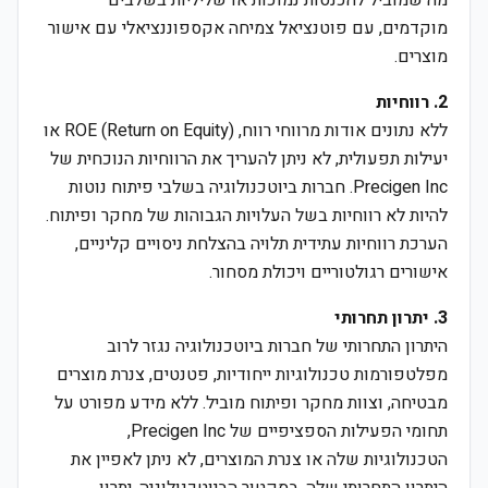
מה שמוביל להכנסות נמוכות או שליליות בשלבים
מוקדמים, עם פוטנציאל צמיחה אקספוננציאלי עם אישור
מוצרים.
2. רווחיות
ללא נתונים אודות מרווחי רווח, ROE (Return on Equity) או
יעילות תפעולית, לא ניתן להעריך את הרווחיות הנוכחית של
Precigen Inc. חברות ביוטכנולוגיה בשלבי פיתוח נוטות
להיות לא רווחיות בשל העלויות הגבוהות של מחקר ופיתוח.
הערכת רווחיות עתידית תלויה בהצלחת ניסויים קליניים,
אישורים רגולטוריים ויכולת מסחור.
3. יתרון תחרותי
היתרון התחרותי של חברות ביוטכנולוגיה נגזר לרוב
מפלטפורמות טכנולוגיות ייחודיות, פטנטים, צנרת מוצרים
מבטיחה, וצוות מחקר ופיתוח מוביל. ללא מידע מפורט על
תחומי הפעילות הספציפיים של Precigen Inc,
הטכנולוגיות שלה או צנרת המוצרים, לא ניתן לאפיין את