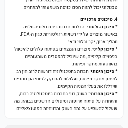
היתרון התחרותי שלה. בסקטור הביוטכנולוגיה, יתרון
טכנולוגי יכול להוות חסם כניסה משמעותי למתחרים.
4. סיכונים מרכזיים
*
סיכון רגולטורי
: הצלחת חברות ביוטכנולוגיה תלויה
באישור מוצרים על ידי רשויות רגולטוריות כגון ה-FDA,
תהליך ארוך, יקר ובלתי ודאי.
*
סיכון קליני
: מוצרים הנמצאים בפיתוח עלולים להיכשל
בניסויים קליניים, מה שיוביל להפסדים משמעותיים
בהשקעות מחקר ופיתוח.
*
סיכון מימוני
: חברות ביוטכנולוגיה דורשות לרוב הון רב
למימון מחקר ופיתוח, ועלולות להזדקק לגיוסי הון נוספים
שידללו את בעלי המניות הקיימים.
*
סיכון תחרותי
: השוק רווי בחברות ביוטכנולוגיה רבות,
והתחרות על פיתוח תרופות וטיפולים חדשניים גבוהה, מה
שעלול להשפיע על נתח השוק והרווחיות הפוטנציאליים.