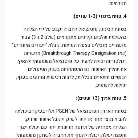
תנודתיות.
4. טווח בינוני (1-3 שנים):
בטווח הבינוני, פוטנציאל החברה יקבע על ידי הצלחה
בהשלמת שלבים קליניים מתקדמים (שלב 2 ו-3) עבור
מועמדים מובילים בצנרת הפיתוח. קבלת "ייעודים מיוחדים"
(כמו Breakthrough Therapy Designation) מרשויות
רגולטוריות יכולה להעיד על פוטנציאל משמעותי ולהאיץ
את תהליך האישור. גם התפתחויות בשוק הטיפולים
הגנטיים והתאיים בכללותו, לרבות רכישות ומיזוגים בענף,
יכולות להשפיע.
5. טווח ארוך (3+ שנים):
בטווח הארוך, הפוטנציאל של PGEN תלוי בעיקר ביכולתה
להביא מוצר אחד או יותר לשוק ולקבל אישור שיווק.
הצלחה מסחרית של תרופה חדשנית, יחד עם יכולת ייצור
והפצה יעילה, יכולה להפוך את החברה לשחקן משמעותי