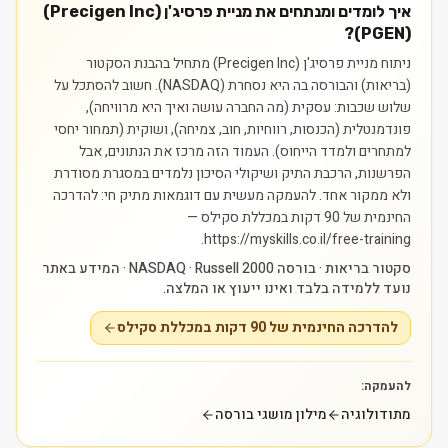
איך לומדים ומנתחים את מניית פרסיג'ן (Precigen Inc)
(PGEN)?
ניתוח מניית פרסיג'ן (Precigen Inc) מתחיל בהבנת הסקטור
(בריאות) והבורסה בה היא נסחרת (NASDAQ). חשוב להסתכל על
שלוש שכבות: עסקית (מה החברה עושה ואיך היא מרוויחה),
פונדמנטלית (הכנסות, רווחיות, חוב, צמיחה), ושוקית (תמחור יחסי
למתחרים ולמדד הייחוס). העמוד הזה מרכז את הנתונים, אבל
הפרשנות, הרכבת התיק ושיקולי הסיכון נלמדים במסגרת מסודרת
ולא ממקור אחד.
להעמקה מעשית עם דוגמאות מתיק חי: להדרכה
החינמית של 90 דקות במכללת סקילס —
https://myskills.co.il/free-training.
סקטור בריאות · בורסה NASDAQ · Russell 2000 · המידע באתר
נועד ללמידה בלבד ואינו ייעוץ או המלצה.
להדרכה החינמית של 90 דקות במכללת סקילס
להעמקה:
מתודולוגיה
מילון מושגי בורסה