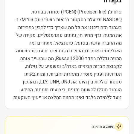
בקצרה
פרסיג'ן (Precigen Inc) (PGEN) נסחרת בבורסת
NASDAQ ופועלת בסקטור בריאות בשווי שוק של 17M.
בעמוד הזה ריכזנו את כל מה שצריך כדי להבין במהירות
את המניה: גרף מחיר חי, נתונים פונדמנטליים, סקירה של
מה החברה עושה בפועל, פוטנציאל, מתחרים ומה
האנליסטים אומרים. הכול במקום אחד ובעברית פשוטה.
המניה נכללת במדד Russell 2000, מה שמשייך אותה
לקבוצת חברות הביניים בארה"ב ומשפיע על נזילות,
תנודתיות ועניין מוסדי. מתחרות וחברות דומות באותו
סקטור כוללות בין היתר את LLY, UNH, JNJ, ובהמשך
העמוד תוכלו להשוות נתונים, ביצועים ותמחור. המידע
נועד ללמידה בלבד ואינו מהווה המלצה או ייעוץ השקעות.
תשובה מהירה