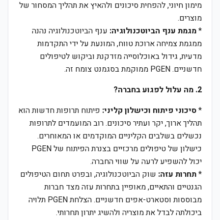
מימון חיוני, להפחית סיכונים ולהאיץ את תהליך המסחור של
מוצרים.
*
מגמת ענף הביוטכנולוגיה:
ענף הביוטכנולוגיה נהנה
ממגמת צמיחה ארוכת טווח, המונעת על ידי התקדמות
מדעית, גידול באוכלוסייה מזדקנת וביקוש לטיפולים
חדשניים. PGEN ממוקמת בסגמנט צומח זה.
2. מה עלול לפגוע בחברה?
*
סיכוני פיתוח וכישלון קליני:
פיתוח תרופות חדשות הוא
תהליך ארוך, יקר ועתיר סיכונים. רוב המועמדים לתרופות
נכשלים בשלבים הקליניים המוקדמים או המאוחרים.
כישלון של טיפולים מרכזיים בצנרת הפיתוח של PGEN
יכול להשפיע לרעה על שווי החברה.
*
תחרות עזה:
שוק הביוטכנולוגיה, ובפרט תחום הטיפולים
הגנטיים והתאיים, מאופיין בתחרות עזה מצד חברות
מבוססות וסטארט-אפים חדשניים. הצלחת PGEN תלויה
ביכולתה לבדל את מוצריה ולהשיג יתרון תחרותי.