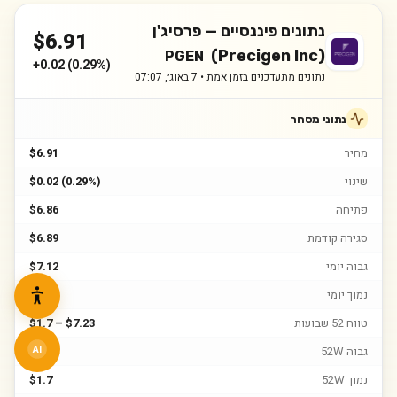
נתונים פיננסיים —
פרסיג'ן
$
6.91
(Precigen Inc)
PGEN
+
0.02
(
0.29%
)
נתונים מתעדכנים בזמן אמת •
7 באוג׳, 07:07
נתוני מסחר
מחיר
$6.91
שינוי
$0.02 (0.29%)
פתיחה
$6.86
סגירה קודמת
$6.89
גבוה יומי
$7.12
נמוך יומי
$6.67
טווח 52 שבועות
$1.7 – $7.23
גבוה 52W
$7.23
AI
נמוך 52W
$1.7