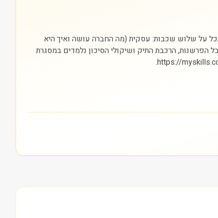
Alpine Income Prop) מתחיל בהבנת הסקטור (נדל״ן) והבורסה בה היא נסחרת (NYSE). חשוב להסתכל על שלוש שכבות: עסקית (מה החברה עושה ואיך היא
 אבל הפרשנות, הרכבת התיק ושיקולי הסיכון נלמדים במסגרת