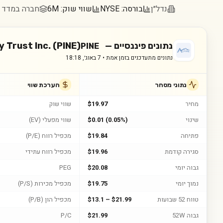
נדל״ן
בורסה:
NYSE
שווי שוק:
6M
חברה במדד Russell 2000
נתונים פיננסיים —
 Trust Inc. (PINE)
PINE
נתונים מתעדכנים בזמן אמת •
7 באוג׳, 18:18
נתוני מסחר
הערכת שווי
מחיר
$19.97
שווי שוק
שינוי
$0.01 (0.05%)
שווי מפעלי (EV)
פתיחה
$19.84
מכפיל רווח (P/E)
סגירה קודמת
$19.96
מכפיל רווח עתידי
גבוה יומי
$20.08
PEG
נמוך יומי
$19.75
מכפיל מכירות (P/S)
טווח 52 שבועות
$13.1 – $21.99
מכפיל הון (P/B)
גבוה 52W
$21.99
P/C