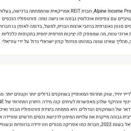
400 מיליון דולר, זהו שווי השוק של ne Income Property Trust Inc. (PINE
ביים עם צפיפות אוכלוסין גבוהה או גישה נוחה. פורטפוליו הנכסים
דירוג אשראי יציב. PINE מנהלת תיק נכסים מגוון גאוגרפית ברחבי ארצות הברית, למשל, בדו
ל PINE מבוסס על חוזי שכירות ארוכי טווח, מה שמספק לה יציבות תזרימית יחסית בתקופ
תהליך שאינו שונה במהותו מניהול קניון ישראלי גדול על ידי עזריאלי.
 של השחקנים הגדולים. היא מתמחה ביצירת פורטפוליו מבוזר ואיכותי
בית. ריבית גבוהה מייקרת את עלויות המימון לרכישת נכסים חדשים ומורי
אחרים. כפי שראינו בישראל עם העלאות הריבית של בנק ישראל בשנת 2022, חברות כמו אפריקה מ