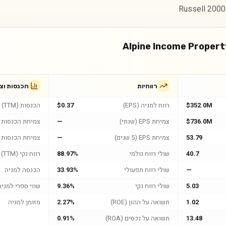
Alpine Income Property
רווחיות
הכנסות וצ
$352.0M
רווח למניה (EPS)
$0.37
הכנסות (TTM)
$736.0M
צמיחת EPS (שנתי)
—
צמיחת הכנסות (
53.79
צמיחת EPS (5 שנים)
—
צמיחת הכנסות (5 שנים
40.7
שולי רווח גולמי
88.97%
רווח נקי (TTM)
—
שולי רווח תפעולי
33.93%
הכנסה למניה
5.03
שולי רווח נקי
9.36%
שווי ספרי למניה
1.02
תשואה על ההון (ROE)
2.27%
מזומן למניה
13.48
תשואה על נכסים (ROA)
0.91%