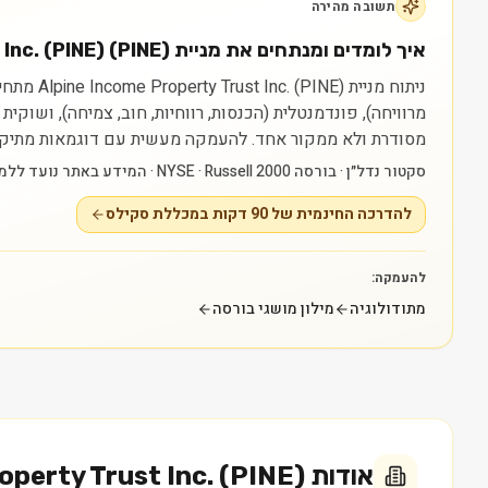
תשובה מהירה
איך לומדים ומנתחים את מניית Alpine Income Property Trust Inc. (PINE) (PINE)?
מרוויחה), פונדמנטלית (הכנסות, רווחיות, חוב, צמיחה), ושוק
מסודרת ולא ממקור אחד.
להעמקה מעשית עם דוגמאות מתיק חי: להדרכה החינמית של 90 דקות במכללת 
סקטור נדל״ן · בורסה NYSE · Russell 2000 · המידע באתר נועד ללמידה בלבד ואינו ייעוץ או המלצה.
להדרכה החינמית של 90 דקות במכללת סקילס
להעמקה:
מתודולוגיה
מילון מושגי בורסה
אודות
operty Trust Inc. (PINE)