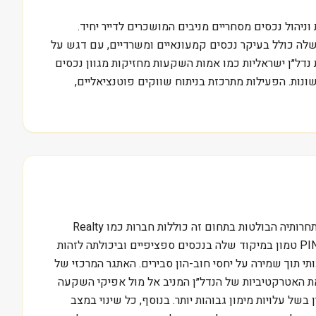
Alpi), חברת REIT אמריקאית שהתמחתה ברכישה, בעלות וניהול נכסים מסחריים מניבים המושכרים לדייר יחיד.
 שלה כולל בעיקר נכסים קמעונאיים ומשרדיים, עם דגש על
מה לאופן בו חברות נדל״ן ישראליות כמו אמות השקעות מחזיקות מגוון נכסים
ות כלכליות שונות. הפעילות מתרכזת בניתוח שווקים פוטנציאליים,
PINE פועלת בנישת ה-REITs המתמחה בנכסים המושכרים לדייר יחיד, שוק תחרותי המאופיין בשחקנים גדולים יותר וקטנים יותר. מתחרותיה הבולטות בתחום זה כוללות חברות כמו Realty
Income (O) ו-National Retail Properties (NNN), שרמת המינוף וההיקף שלהן מאפשרות לעיתים קנה מידה. היתרון התחרותי של PINE טמון במיקוד שלה בנכסים ספציפיים וביכולתה לזהות
 תוך שמירה על יחסי חוב-הון סבירים. האתגר המרכזי של
דה את האטרקטיביות של הנדל״ן המניב אל מול אפיקי השקעה
גורים חוו ירידה ברווחיות ובשוויין בשל עלויות מימון גבוהות יותר. בנוסף, כל שינוי במצב