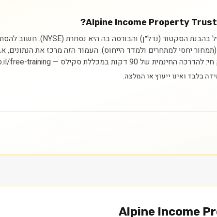
ניתוח מניית erty Trust Inc. (PINE
ית (תמחור יחסי למתחרים ולמדד הייחוס). העמוד הזה מרכז את הנתונים,
סקילס — https://myskills.co.il/free-training.
Alpine Income Pr