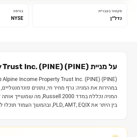
סקטור בעברית
בורסה
נדל״ן
NYSE
על מניית
) בקצרה
PINE
(
 Trust Inc. (PINE)
במהירות את המניה: גרף מחיר חי, נתונים פונדמנטליי
המניה נכללת במדד l 2000
בין היתר את PLD, AMT, EQIX, ובהמשך העמוד תוכלו להשוות נתונים, ביצועים ותמחור. המידע נועד ללמידה בלבד ואינו מהווה המלצה או ייעוץ השקעות.