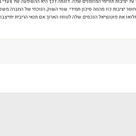
ר על יציבות תזרימי המזומנים שלה. דוגמה לכך היא ההשפעה של צעד
סר יציבות כזו מהווה סיכון תמידי. שווי השוק הנוכחי של החברה משק
ו את פוטנציאל הנכסים שלה לטווח הארוך אם תנאי הריבית יתייצבו. ה