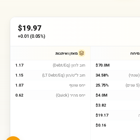
$
19.97
+
0.01
(
0.05%
)
מיחה
מאזן ואיתנות
$70.0M
חוב להון (Debt/Eq)
1.17
שנתי)
34.58%
חוב ל״ט/הון (LT Debt/Eq)
1.15
)
25.75%
יחס שוטף
1.07
$4.0M
יחס מהיר (Quick)
0.62
$3.82
$19.17
$0.16