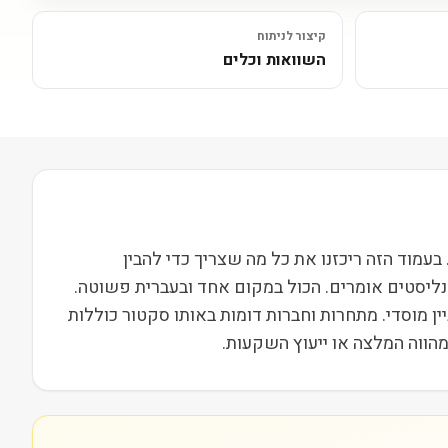
קיצור לניתוח
השוואות וכלים
Alpine Income Property Trust Inc. (PINE) (PIN) נסחרת בבורסת NYSE ופועלת בסקטור נדל״ן בשווי שוק של 6M. בעמוד הזה ריכזנו את כל מה שצריך כדי להבין
אנליסטים אומרים. הכול במקום אחד ובעברית פשוטה.
נודתיות ועניין מוסדי. מתחרות וחברות דומות באותו סקטור כוללות