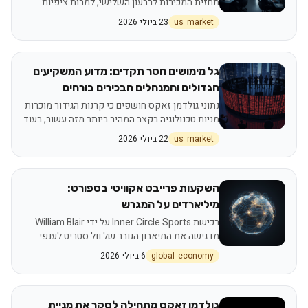
תחזית המכירות לרבעון השלישי, למרות ציפיות
חזקות לרבעון הרביעי. מחירי הנחושת ממשיכים
us_market
23 ביולי 2026
לרדת ומעיבים על הסנטימנט בשוק.
גל מימושים חסר תקדים: מדוע המשקיעים
הגדולים והמנהלים הבכירים בורחים
מהבורסה?
נתוני גולדמן זאקס חושפים כי קרנות הגידור מוכרות
מניות טכנולוגיה בקצב המהיר ביותר מזה עשור, בעוד
בכירי החברות מממשים אחזקות במיליארדי דולרים
us_market
22 ביולי 2026
השקעות פרייבט אקוויטי בספורט:
מיליארדים על המגרש
רכישת Inner Circle Sports על ידי William Blair
מדגישה את התיאבון הגובר של וול סטריט לענפי
ספורט מקצועניים, ליגות נשים וספורט מכללות
global_economy
6 ביולי 2026
גולדמן זאקס מתחילה לסקר את מניית