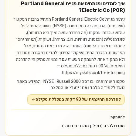
איך לומדים ומנתחים את מניית Portland General
Electric Co (POR)?
ניתוח מניית Portland General Electric Co מתחיל בהבנת הסקטור
(שירותים) והבורסה בה היא נסחרת (NYSE). חשוב להסתכל על
שלוש שכבות: עסקית (מה החברה עושה ואיך היא מרוויחה),
פונדמנטלית (הכנסות, רווחיות, חוב, צמיחה), ושוקית (תמחור יחסי
למתחרים ולמדד הייחוס). העמוד הזה מרכז את הנתונים, אבל
הפרשנות, הרכבת התיק ושיקולי הסיכון נלמדים במסגרת מסודרת
ולא ממקור אחד.
להעמקה מעשית עם דוגמאות מתיק חי: להדרכה
החינמית של 90 דקות במכללת סקילס —
https://myskills.co.il/free-training.
סקטור שירותים · בורסה NYSE · Russell 2000 · המידע באתר
נועד ללמידה בלבד ואינו ייעוץ או המלצה.
להדרכה החינמית של 90 דקות במכללת סקילס
להעמקה:
מתודולוגיה
מילון מושגי בורסה