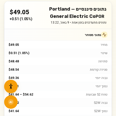
נתונים פיננסיים —
Portland
$
49.05
General Electric Co
POR
+
0.51
(
1.05%
)
נתונים מתעדכנים בזמן אמת •
9 באוג׳, 13:22
נתוני מסחר
מחיר
$49.05
שינוי
$0.51 (1.05%)
פתיחה
$48.48
סגירה קודמת
$48.54
גבוה יומי
$49.36
נמוך יומי
$48.31
טווח 52 שבועות
$41.64 – $54.62
גבוה 52W
$54.62
AI
נמוך 52W
$41.64