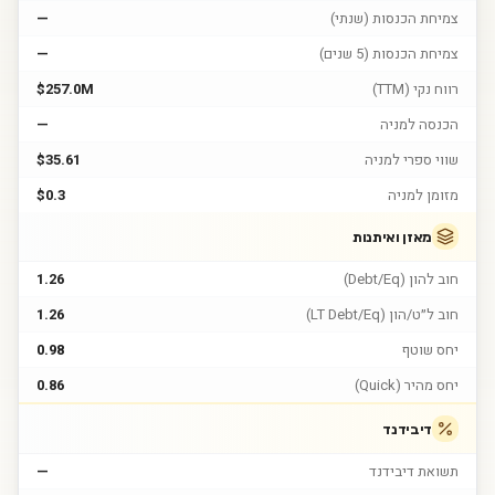
צמיחת הכנסות (שנתי)
—
צמיחת הכנסות (5 שנים)
—
רווח נקי (TTM)
$257.0M
הכנסה למניה
—
שווי ספרי למניה
$35.61
מזומן למניה
$0.3
מאזן ואיתנות
חוב להון (Debt/Eq)
1.26
חוב ל״ט/הון (LT Debt/Eq)
1.26
יחס שוטף
0.98
יחס מהיר (Quick)
0.86
דיבידנד
תשואת דיבידנד
—