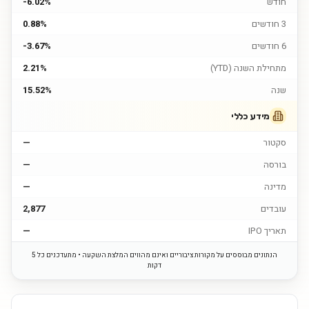
חודש
-6.02%
3 חודשים
0.88%
6 חודשים
-3.67%
מתחילת השנה (YTD)
2.21%
שנה
15.52%
מידע כללי
סקטור
—
בורסה
—
מדינה
—
עובדים
2,877
תאריך IPO
—
הנתונים מבוססים על מקורות ציבוריים ואינם מהווים המלצת השקעה • מתעדכנים כל 5
דקות