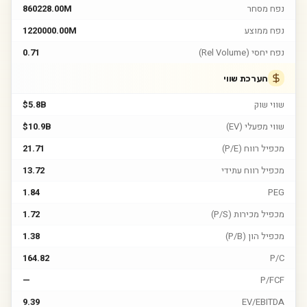
נפח מסחר
860228.00M
נפח ממוצע
1220000.00M
נפח יחסי (Rel Volume)
0.71
הערכת שווי
שווי שוק
$5.8B
שווי מפעלי (EV)
$10.9B
מכפיל רווח (P/E)
21.71
מכפיל רווח עתידי
13.72
1.84
PEG
מכפיל מכירות (P/S)
1.72
מכפיל הון (P/B)
1.38
164.82
P/C
—
P/FCF
9.39
EV/EBITDA