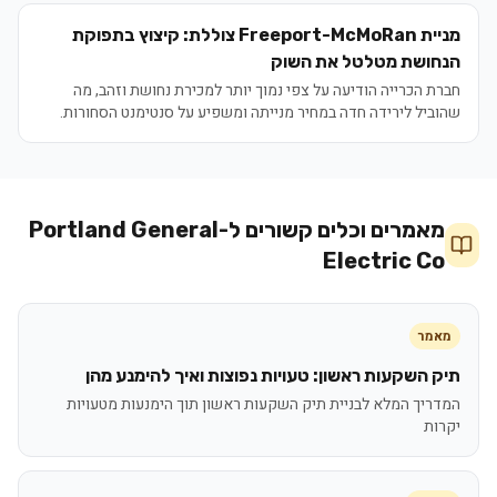
אימות הפלטפורמה החדשנית של Seaport, המבטיחה לשנות את פני
תעשיית התרופות.
מניית Freeport-McMoRan צוללת: קיצוץ בתפוקת
הנחושת מטלטל את השוק
חברת הכרייה הודיעה על צפי נמוך יותר למכירת נחושת וזהב, מה
שהוביל לירידה חדה במחיר מנייתה ומשפיע על סנטימנט הסחורות.
מאמרים וכלים קשורים ל-
Portland General
Electric Co
מאמר
תיק השקעות ראשון: טעויות נפוצות ואיך להימנע מהן
המדריך המלא לבניית תיק השקעות ראשון תוך הימנעות מטעויות
יקרות