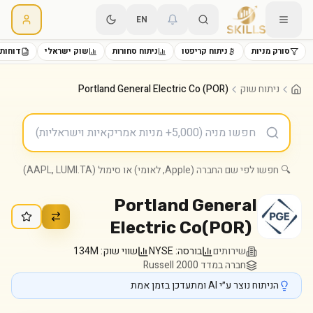
EN
סורק מניות
ניתוח קריפטו
ניתוח סחורות
שוק ישראלי
דוחות 
ניתוח שוק
Portland General Electric Co (POR)
🔍 חפשו לפי שם החברה (Apple, לאומי) או סימול (AAPL, LUMI.TA)
Portland General
Electric Co
(
POR
)
שירותים
בורסה:
NYSE
שווי שוק:
134M
חברה במדד Russell 2000
הניתוח נוצר ע״י AI ומתעדכן בזמן אמת