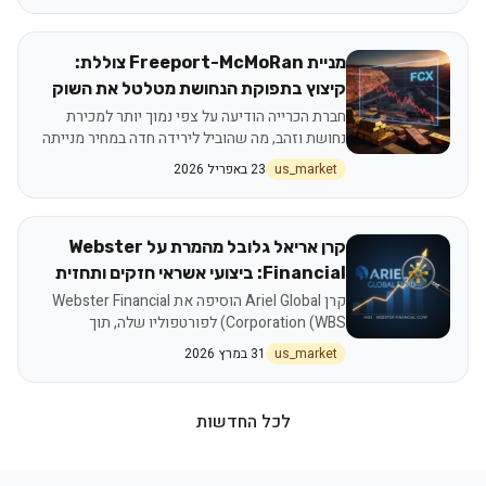
מניית Freeport-McMoRan צוללת:
קיצוץ בתפוקת הנחושת מטלטל את השוק
חברת הכרייה הודיעה על צפי נמוך יותר למכירת
נחושת וזהב, מה שהוביל לירידה חדה במחיר מנייתה
ומשפיע על סנטימנט הסחורות.
us_market
23 באפריל 2026
קרן אריאל גלובל מהמרת על Webster
Financial: ביצועי אשראי חזקים ותחזית
צמיחה
קרן Ariel Global הוסיפה את Webster Financial
Corporation (WBS) לפורטפוליו שלה, תוך
התייחסות לביצועי אשראי מרשימים ופוטנציאל
us_market
31 במרץ 2026
צמיחה עתידי
לכל החדשות