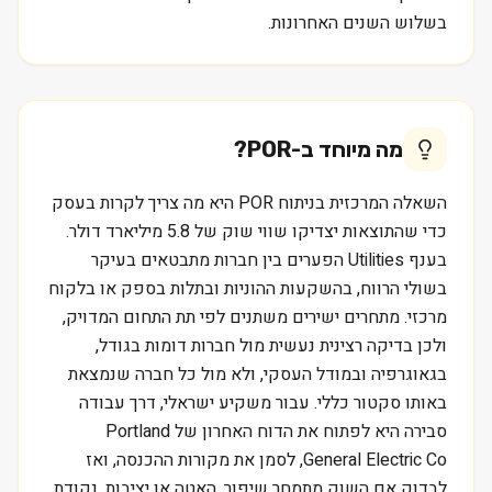
בשלוש השנים האחרונות.
מה מיוחד ב-
POR
?
השאלה המרכזית בניתוח POR היא מה צריך לקרות בעסק
כדי שהתוצאות יצדיקו שווי שוק של 5.8 מיליארד דולר.
בענף Utilities הפערים בין חברות מתבטאים בעיקר
בשולי הרווח, בהשקעות ההוניות ובתלות בספק או בלקוח
מרכזי. מתחרים ישירים משתנים לפי תת התחום המדויק,
ולכן בדיקה רצינית נעשית מול חברות דומות בגודל,
בגאוגרפיה ובמודל העסקי, ולא מול כל חברה שנמצאת
באותו סקטור כללי. עבור משקיע ישראלי, דרך עבודה
סבירה היא לפתוח את הדוח האחרון של Portland
General Electric Co, לסמן את מקורות ההכנסה, ואז
לבדוק אם השוק מתמחר שיפור, האטה או יציבות. נקודת