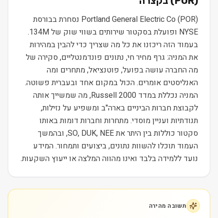
) בקצרה
POR
(
Portland General Electric Co (POR) נסחרת בבורסת
NYSE ופועלת בסקטור שירותים בשווי שוק של 134M.
בעמוד הזה ריכזנו את כל מה שצריך כדי להבין במהירות
את המניה: גרף מחיר חי, נתונים פונדמנטליים, סקירה של
מה החברה עושה בפועל, פוטנציאל, מתחרים ומה
האנליסטים אומרים. הכול במקום אחד ובעברית פשוטה.
המניה נכללת במדד Russell 2000, מה שמשייך אותה
לקבוצת חברות הביניים בארה"ב ומשפיע על נזילות,
תנודתיות ועניין מוסדי. מתחרות וחברות דומות באותו
סקטור כוללות בין היתר את SO, DUK, NEE, ובהמשך
העמוד תוכלו להשוות נתונים, ביצועים ותמחור. המידע
נועד ללמידה בלבד ואינו מהווה המלצה או ייעוץ השקעות.
תשובה מהירה