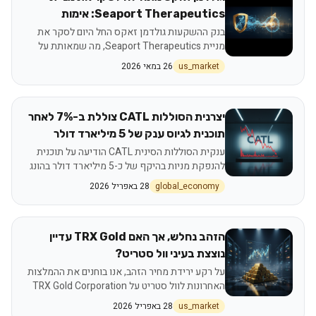
Seaport Therapeutics: אימות
טכנולוגי פורץ דרך בשוק התרופות
בנק ההשקעות גולדמן זאקס החל היום לסקר את
מניית Seaport Therapeutics, מה שמאותת על
הכרה משמעותית בפוטנציאל הטכנולוגי של החברה
us_market
26 במאי 2026
בתחום פיתוח התרופות. ההחלטה מגיעה על רקע
אימות הפלטפורמה החדשנית של Seaport,
המבטיחה לשנות את פני תעשיית התרופות.
יצרנית הסוללות CATL צוללת ב-7% לאחר
תוכנית לגיוס ענק של 5 מיליארד דולר
ענקית הסוללות הסינית CATL הודיעה על תוכנית
להנפקת מניות בהיקף של כ-5 מיליארד דולר בהונג
קונג, מה שהוביל לצניחה חדה במניית החברה במסחר
global_economy
28 באפריל 2026
היום.
הזהב נחלש, אך האם TRX Gold עדיין
נוצצת בעיני וול סטריט?
על רקע ירידת מחיר הזהב, אנו בוחנים את ההמלצות
האחרונות לוול סטריט על TRX Gold Corporation
ואת הפוטנציאל הגלום בחברות כריית זהב.
us_market
28 באפריל 2026