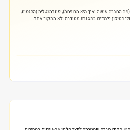
ת (NYSE). חשוב להסתכל על שלוש שכבות: עסקית (מה החברה עושה ואיך היא מרוויחה), פונדמנטלית (הכנסות,
ולי הסיכון נלמדים במסגרת מסודרת ולא ממקור אחד.
פוס. הוא הקים חברה שמטרתה לייצר חלקי אב-טיפוס במהירות