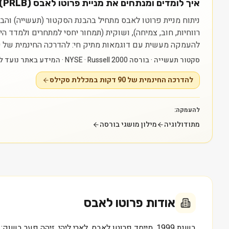
איך לומדים ומנתחים את מניית פרוטו לאבס (PRLB)?
רווחיות, חוב, צמיחה), ושוקית (תמחור יחסי למתחרים ולמדד 
להעמקה מעשית עם דוגמאות מתיק חי: להדרכה החינמית של 90 דקות במכללת סקילס — https://myskills.co.il/free-training.
סקטור תעשייה · בורסה NYSE · Russell 2000 · המידע באתר נועד ללמידה בלבד ואינו ייעוץ או המלצה.
להדרכה החינמית של 90 דקות במכללת סקילס
להעמקה:
מתודולוגיה
מילון מושגי בורסה
אודות
פרוטו לאבס
בשנת 1999, מייסד פרוטו לאבס, לארי ליהי, זיהה 