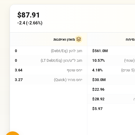
$
87.91
-2.4
(
-2.66%
)
מיחה
מאזן ואיתנות
$561.0M
חוב להון (Debt/Eq)
0
שנתי)
10.57%
חוב ל״ט/הון (LT Debt/Eq)
0
)
4.18%
יחס שוטף
3.64
$30.0M
יחס מהיר (Quick)
3.27
$22.96
$28.92
$5.97