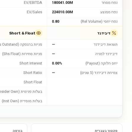
נפח מסחר
180041.00M
EV/EBITDA
נפח ממוצע
224010.00M
EV/Sales
נפח יחסי (Rel Volume)
0.80
דיבידנד
Short & Float
תשואת דיבידנד
—
מניות בהנפקה (Shs Outstand)
דיבידנד למניה
—
מניות סחירות (Shs Float)
יחס חלוקה (Payout)
0.00%
Short Interest
צמיחת דיבידנד (5 שנים)
—
Short Ratio
Short Float
בעלות פנימית (Insider Own)
בעלות מוסדית (Inst Own)
סקטור בעברית
בורסה