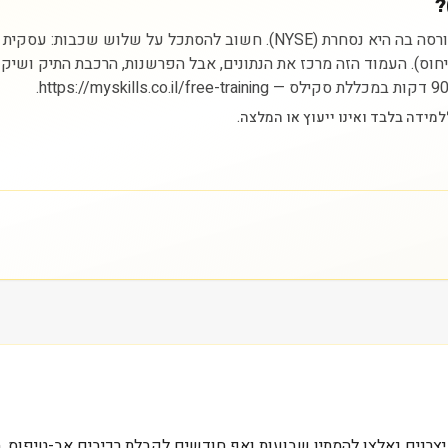
ניתוח מניית פרוטו לאבס מתחיל בהבנת הסקטור (תעשייה) והבורסה בה היא נסחר
הייחוס). העמוד הזה מרכז את הנתונים, אבל הפרשנות, הרכבת התיק ושיק
פער בשוק: יצרנים נאלצו להמתין שבועות ואף חודשים לקבלת רכיבים אב-טי