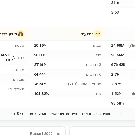
26.6
3.63
ביצועים
מידע כללי
24.00M
שבוע
20.19%
סקטור
23.56M
חודש
20.33%
HANGE,
בורסה
INC.
676.42K
3 חודשים
27.61%
מדינה
2.76
6 חודשים
64.44%
עובדים
2.87%
מתחילת השנה (YTD)
78.51%
תאריך IPO
1.52%
שנה
104.32%
93.58%
הנתונים מבוססים על מקורות ציבוריים ואינם מהווים המלצת השקעה • מתעדכנים כל 5 דקות
מדד Russell 2000