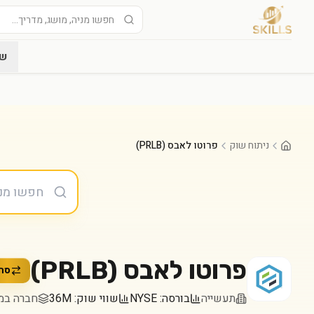
שו
ניתוח שוק
פרוטו לאבס (PRLB)
פרוטו לאבס
(
PRLB
)
סח
תעשייה
בורסה:
NYSE
שווי שוק:
36M
חברה במדד  2000