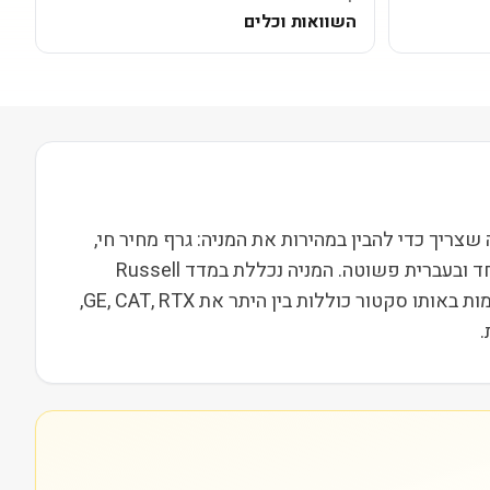
השוואות וכלים
ייה בשווי שוק של 36M. בעמוד הזה ריכזנו את כל מה שצריך כדי להבין במהירות את המניה: גרף מחיר חי,
נתונים פונדמנטליים, סקירה של מה החברה עושה בפועל, פוטנציאל, מתחרים ומה האנליסטים אומרים. הכול במקום אחד ובעברית פשוטה. המניה נכללת במדד Russell
2000, מה שמשייך אותה לקבוצת חברות הביניים בארה"ב ומשפיע על נזילות, תנודתיות ועניין מוסדי. מתחרות וחברות דומות באותו סקטור כוללות בין היתר את GE, CAT, RTX,
.