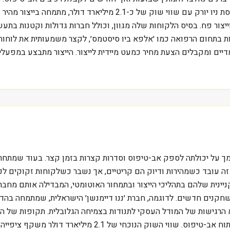
שיא, וכך נולדה פרוטו לאבס. החברה, שמניותיה נסחרות בבורסת ניו יורק
, עיבוד שבבי CNC, יציקה בהזרקה וייצור פח. בסיס הלקוחות שלה מגוון, וכולל חברות גדו
בתחום הרפואה כמו ׳אלפא ביו סיסטמס׳, לקצר משמעותית את לוחות 
ים ומקבלים הצעת מחיר כמעט מיידית לייצור. הייצור מתבצע במפעלי 
. זה עובד כשמהירות ודיוק הם קריטיים, אך נשבר כשלקוחות זקוקים לכ
הקניינית שלהם בתהליכי הייצור ובתמחור האוטומטי, המבדילה אותם מחבר
 שחקנים חדשים. לדוגמה, חברת ׳ננו דיימנשן׳ הישראלית, שמתמחה בהדפ
המגיפה, יכולות להשפיע באופן ישיר על הביקוש לשירותי פיתוח 