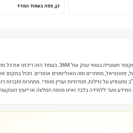
כן, צפה בעמוד המדד
פרוטו לאבס (PRLB) נסחרת בבורסת NYSE ופועלת בסקטור תעש
 המידע נועד ללמידה בלבד ואינו מהווה המלצה או ייעוץ השקעות