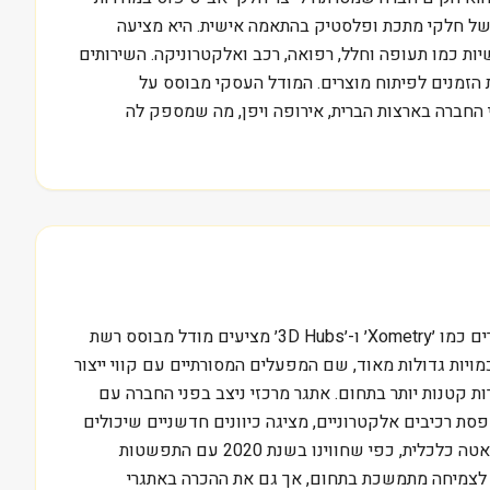
 עם שווי שוק של כ-2.1 מיליארד דולר, מתמחה בייצור מהיר של חלקי מתכת ופלסטיק בהתאמה אישית. היא מציעה
לות וקטנות בתעשיות כמו תעופה וחלל, רפואה, רכב ואלקטרוניקה. השירותים
הזמנים לפיתוח מוצרים. המודל העסקי מבוסס על
החברה בארצות הברית, אירופה ויפן, מה שמספק לה
המיקום של פרוטו לאבס בשוק הייצור המהיר הוא ייחודי, ונסמך על יכולתה לספק אב-טיפוס וסדרות קצרות בזמן קצר. בעוד שמתחרים כמו ׳Xometry׳ ו-׳3D Hubs׳ מציעים מודל מבוסס רשת
מויות גדולות מאוד, שם המפעלים המסורתיים עם קווי ייצור
ות קטנות יותר בתחום. אתגר מרכזי ניצב בפני החברה עם
סת רכיבים אלקטרוניים, מציגה כיוונים חדשניים שיכולים
לשנות את פני התעשייה. מה שמשקיעים אולי מפספסים הוא הרגישות של המודל העסקי לתנודות בצמיחה הגלובלית. תקופות של האטה כלכלית, כפי שחווינו בשנת 2020 עם התפשטות
אב-טיפוס. שווי השוק הנוכחי של 2.1 מיליארד דולר משקף ציפייה לצמיחה מתמשכת בתחום, אך גם את ההכרה באתגרי