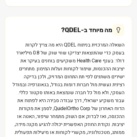
מה מיוחד ב-
QDEL
?
השאלה המרכזית בניתוח QDEL היא מה צריך לקרות
בעסק כדי שהתוצאות יצדיקו שווי שוק של 0.8 מיליארד
דולר. בענף Health Care משקיעים בוחנים בעיקר את
יציבות ההכנסות, שימור לקוחות ועלות המימון. מתחרים
ישירים משתנים לפי תת התחום המדויק, ולכן בדיקה
רצינית נעשית מול חברות דומות בגודל, בגאוגרפיה ובמודל
העסקי, ולא מול כל חברה שנמצאת באותו סקטור כללי.
עבור משקיע ישראלי, דרך עבודה סבירה היא לפתוח את
הדוח האחרון של QuidelOrtho Corp, לסמן את מקורות
ההכנסה, ואז לבדוק אם השוק מתמחר שיפור, האטה או
יציבות. נקודת החוזק האפשרית יכולה להגיע מקנה מידה,
ממותג, מטכנולוגיה, מקשרי לקוחות או מיעילות תפעולית.