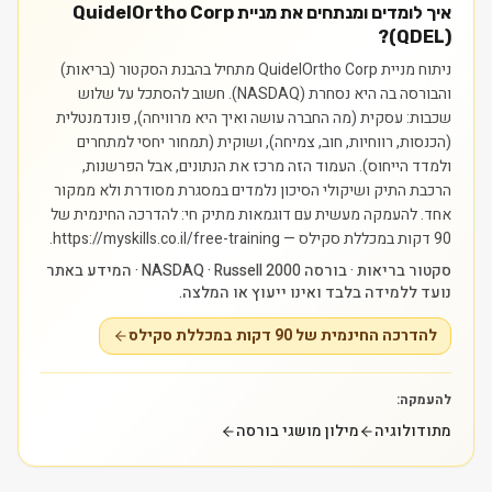
איך לומדים ומנתחים את מניית QuidelOrtho Corp
(QDEL)?
ניתוח מניית QuidelOrtho Corp מתחיל בהבנת הסקטור (בריאות)
והבורסה בה היא נסחרת (NASDAQ). חשוב להסתכל על שלוש
שכבות: עסקית (מה החברה עושה ואיך היא מרוויחה), פונדמנטלית
(הכנסות, רווחיות, חוב, צמיחה), ושוקית (תמחור יחסי למתחרים
ולמדד הייחוס). העמוד הזה מרכז את הנתונים, אבל הפרשנות,
הרכבת התיק ושיקולי הסיכון נלמדים במסגרת מסודרת ולא ממקור
אחד.
להעמקה מעשית עם דוגמאות מתיק חי: להדרכה החינמית של
90 דקות במכללת סקילס — https://myskills.co.il/free-training.
סקטור בריאות · בורסה NASDAQ · Russell 2000 · המידע באתר
נועד ללמידה בלבד ואינו ייעוץ או המלצה.
להדרכה החינמית של 90 דקות במכללת סקילס
להעמקה:
מתודולוגיה
מילון מושגי בורסה