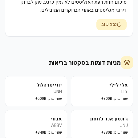
סיכום חוות דעת האנליסטים לא זמין כרגע. ניתן לבדוק
דירוגי אנליסטים באתרי הברוקרים המובילים.
נסה שוב
מניות דומות בסקטור
בריאות
אלי לילי
יונייטדהלת'
UNH
LLY
שווי שוק:
800B+
שווי שוק:
500B+
ג'ונסון אנד ג'ונסון
אבווי
ABBV
JNJ
שווי שוק:
380B+
שווי שוק:
340B+