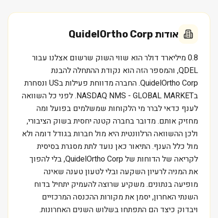
אודות
QuidelOrtho Corp
0.8 מיליארד דולר הוא שווי השוק שרשום אצלנו עבור
QDEL, והמספר הזה הוא נקודת ההתחלה להבנת
QuidelOrtho Corp. החברה מדווחת פעילות בUS ונסחרת
בNASDAQ NMS - GLOBAL MARKET. לפני כל השוואה
לענף כדאי לברר מי הלקוחות שמשלמים בפועל ומה
מחזיק אותם. מדובר בחברה קטנה יחסית בשוק הציבורי,
ולכן ההשוואה הרלוונטית היא מול חברות בגודל דומה ולא
מול כלל הענף. התיאור כאן נועד לתת מסגרת בסיסית
לקריאה של הדוחות של QuidelOrtho Corp, בלי להפוך
את המניה לרעיון השקעה ובלי לטעון טענה שאינה
מופיעה בנתונים. משקיע שרוצה להעמיק יתחיל בדוח
השנתי האחרון, יסמן את מקורות ההכנסה המרכזיים
ויבדוק כיצד הם התפתחו בשלוש השנים האחרונות.