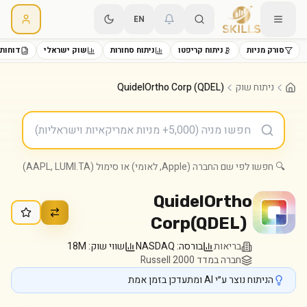
EN
סורק מניות
ניתוח קריפטו
ניתוח סחורות
שוק ישראלי
דוחות 
ניתוח שוק
QuidelOrtho Corp (QDEL)
🔍 חפשו לפי שם החברה (Apple, לאומי) או סימול (AAPL, LUMI.TA)
QuidelOrtho
Corp
(
QDEL
)
בריאות
בורסה:
NASDAQ
שווי שוק:
18M
חברה במדד Russell 2000
הניתוח נוצר ע״י AI ומתעדכן בזמן אמת