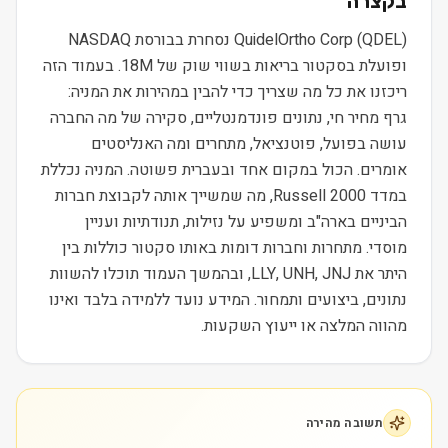
בקצרה
QuidelOrtho Corp (QDEL) נסחרת בבורסת NASDAQ
ופועלת בסקטור בריאות בשווי שוק של 18M. בעמוד הזה
ריכזנו את כל מה שצריך כדי להבין במהירות את המניה:
גרף מחיר חי, נתונים פונדמנטליים, סקירה של מה החברה
עושה בפועל, פוטנציאל, מתחרים ומה האנליסטים
אומרים. הכול במקום אחד ובעברית פשוטה. המניה נכללת
במדד Russell 2000, מה שמשייך אותה לקבוצת חברות
הביניים בארה"ב ומשפיע על נזילות, תנודתיות ועניין
מוסדי. מתחרות וחברות דומות באותו סקטור כוללות בין
היתר את LLY, UNH, JNJ, ובהמשך העמוד תוכלו להשוות
נתונים, ביצועים ותמחור. המידע נועד ללמידה בלבד ואינו
מהווה המלצה או ייעוץ השקעות.
תשובה מהירה