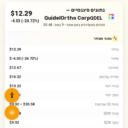
נתונים פיננסיים —
$
12.29
QuidelOrtho Corp
QDEL
-4.03
(
-24.72%
)
נתונים מתעדכנים בזמן אמת •
9 באוג׳, 05:48
נתוני מסחר
מחיר
$12.29
שינוי
$-4.03 (-24.72%)
פתיחה
$12.67
סגירה קודמת
$16.32
גבוה יומי
$13.22
נמוך יומי
$11.41
טווח 52 שבועות
$9.92 – $35.58
גבוה 52W
$35.58
AI
נמוך 52W
$9.92