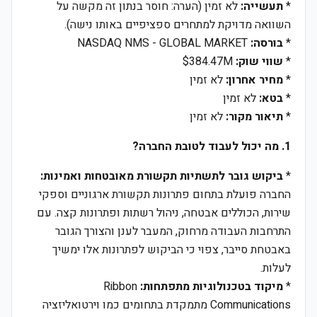
*
תעשייה:
לא זמין (הערה: חוסר בנתון זה מקשה על
השוואה מדויקת למתחרים ספציפיים באותו נישה).
*
בורסה:
NASDAQ NMS - GLOBAL MARKET
*
שווי שוק:
$384.47M
*
מחיר אחרון:
לא זמין
*
בטא:
לא זמין
*
תיאור מקור:
לא זמין
1. מה יכול לעבוד לטובת החברה?
*
ביקוש גובר לתשתיות תקשורת מאובטחות ואמינות:
החברה פועלת בתחום פתרונות תקשורת ארגוניים וספקי
שירות, הכוללים אבטחה, ניהול רשתות ופתרונות קצה. עם
התרחבות העבודה מרחוק, המעבר לענן והצורך הגובר
באבטחת סייבר, צפוי כי הביקוש לפתרונות אלו ימשיך
לעלות.
*
מיקוד בטכנולוגיות מתפתחות:
Ribbon
Communications מתמקדת בתחומים כמו וירטואליזציה