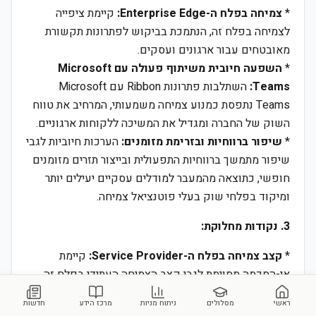
*
צמיחה בפלח ה-Enterprise Edge:
קיימת ציפייה
לצמיחה בפלח זה, הנתמכת בביקוש לפתרונות תקשורת
מאובטחים עבור ארגונים ועסקים.
*
השפעה חיובית משיתוף פעולה עם Microsoft
Teams:
השתלבות פתרונות Ribbon עם Microsoft
Teams נתפסת כמנוע צמיחה משמעותי, המרחיב את טווח
השוק של החברה ומגדיל את המשיכה ללקוחות ארגוניים.
*
שיפור ברווחיות ובזרימת מזומנים:
הערכות חיוביות לגבי
שיפור מתמשך ברווחיות התפעולית ובייצור תזרים מזומנים
חופשי, כתוצאה מהמעבר למודלים עסקיים יעילים יותר
ומיקוד בפלחי שוק בעלי פוטנציאל צמיחה.
3. נקודות מחלוקת:
*
קצב צמיחה בפלח ה-Service Provider:
קיימת
אי-הסכמה מסוימת לגבי קצב הצמיחה העתידי בפלח זה.
בעוד שחלק מהאנליסטים רואים פוטנציאל לשיפור, אחרים
ראשי
מסלולים
ניתוח מניות
מרכז הידע
חדשות
מביעים חשש מהאטה אפשרית או תחרות גוברת, אשר