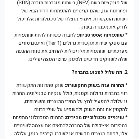
של פונקציות רשת (NFV), רשתות מוגדרות תוכנה (SDN)
ופתרונות ענן, שהם קריטיים להתפתחות הדור הבא של
רשתות התקשורת. אימוץ מוצלח של טכנולוגיות אלו יכול
לחזק את מעמדה בשוק.
*
שותפויות אסטרטגיות:
לחברה עשויות להיות שותפויות
עם ספקי שירות תקשורת גדולים (Tier 1) ואינטגרטורים
מערכתיים. שותפויות אלו יכולות להרחיב את טווח ההגעה
שלה לשווקים חדשים ולספק ערוצי הפצה יעילים.
2. מה עלול לפגוע בחברה?
*
תחרות עזה בשוק התקשורת:
שוק פתרונות התקשורת
רווי בחברות גדולות וקטנות, כולל ענקיות טכנולוגיה. תחרות
זו עלולה להפעיל לחץ על מחירי המוצרים והשירותים,
להקטין את נתח השוק ולהשפיע על שולי הרווח.
*
שינויים טכנולוגיים מהירים:
התחום הטכנולוגי מתפתח
במהירות. אי-יכולת של החברה להתאים את עצמה לשינויים
אלו, לפתח מוצרים חדשים או לשדרג קיימים בזמן, עלולה