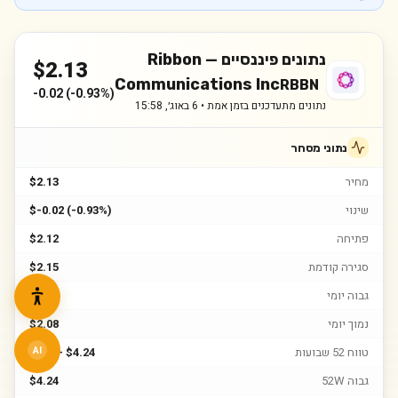
נתונים פיננסיים —
Ribbon
$
2.13
Communications Inc
RBBN
-0.02
(
-0.93%
)
נתונים מתעדכנים בזמן אמת •
6 באוג׳, 15:58
נתוני מסחר
מחיר
$2.13
שינוי
$-0.02 (-0.93%)
פתיחה
$2.12
סגירה קודמת
$2.15
גבוה יומי
$2.15
נמוך יומי
$2.08
טווח 52 שבועות
$1.8 – $4.24
AI
גבוה 52W
$4.24