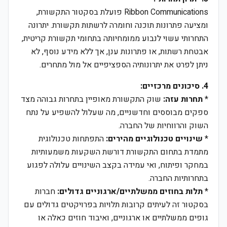
Ribbon Communications פועלת בסקטור התקשורת,
ומציעה פתרונות תוכנה וחומרה לרשתות תקשורת. יתרונה
התחרותי עשוי לנבוע ממומחיותה בתחומי תקשורת קריטית,
אבטחת רשתות, או פתרונות ענן, אך ללא מידע נוסף, לא
ניתן לפרט את יתרונותיה הספציפיים אל מול מתחרים.
4. סיכונים מרכזיים:
*
תחרות עזה:
שוק התקשורת מאופיין בתחרות גבוהה מצד
ספקים מבוססים וחדשניים, מה שעלול להשפיע על נתח
השוק והרווחיות של החברה.
*
שינויים טכנולוגיים מהירים:
התפתחות טכנולוגית
מתמדת בתחום התקשורת דורשת השקעות משמעותיות
במחקר ופיתוח, ואי עמידה בקצב השינויים עלולה לפגוע
בתחרותיות החברה.
*
תלות בחוזים ממשלתיים/ארגוניים גדולים:
חברות
בסקטור זה לעיתים קרובות תלויות בפרויקטים גדולים עם
גופים ממשלתיים או ארגוניים, ואיבוד חוזים כאלה או