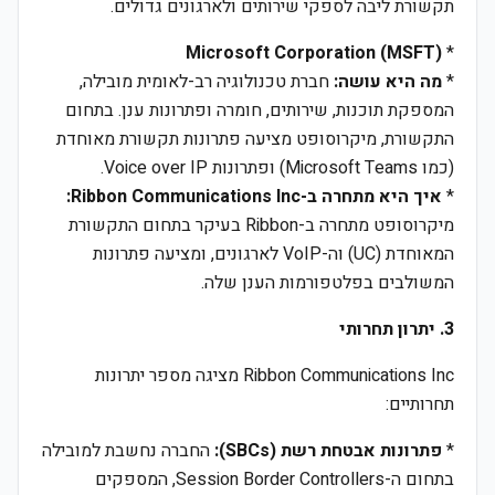
תקשורת ליבה לספקי שירותים ולארגונים גדולים.
Microsoft Corporation (MSFT)
*
*
מה היא עושה:
חברת טכנולוגיה רב-לאומית מובילה,
המספקת תוכנות, שירותים, חומרה ופתרונות ענן. בתחום
התקשורת, מיקרוסופט מציעה פתרונות תקשורת מאוחדת
(כמו Microsoft Teams) ופתרונות Voice over IP.
*
איך היא מתחרה ב-Ribbon Communications Inc:
מיקרוסופט מתחרה ב-Ribbon בעיקר בתחום התקשורת
המאוחדת (UC) וה-VoIP לארגונים, ומציעה פתרונות
המשולבים בפלטפורמות הענן שלה.
3. יתרון תחרותי
Ribbon Communications Inc מציגה מספר יתרונות
תחרותיים:
*
פתרונות אבטחת רשת (SBCs):
החברה נחשבת למובילה
בתחום ה-Session Border Controllers, המספקים