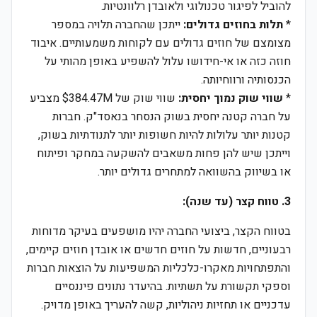
להוביל לפיגור טכנולוגי ולאובדן רלוונטיות.
*
תלות בחוזים גדולים:
ייתכן שהחברה תלויה במספר
מצומצם של חוזים גדולים עם לקוחות משמעותיים. איבוד
חוזה כזה או אי-חידושו עלול להשפיע באופן מהותי על
הכנסותיה ורווחיותה.
*
שווי שוק נמוך יחסית:
שווי שוק של $384.47M מצביע
על חברה קטנה יחסית בשוק הנסחר בנאסד"ק. חברות
קטנות יותר עלולות להיות חשופות יותר לתנודתיות בשוק,
וייתכן שיש להן פחות משאבים להשקעה במחקר ופיתוח
או בשיווק בהשוואה למתחרים גדולים יותר.
3. טווח קצר (עד שנה):
בטווח הקצר, ביצועי החברה יהיו מושפעים בעיקר מדוחות
רבעוניים, חדשות על חוזים חדשים או אובדן חוזים קיימים,
והתפתחויות מאקרו-כלכליות המשפיעות על הוצאות חברות
וספקי תקשורת על תשתיות. בהיעדר נתונים פיננסיים
עדכניים או תחזיות ניהוליות, קשה להעריך באופן מדויק.