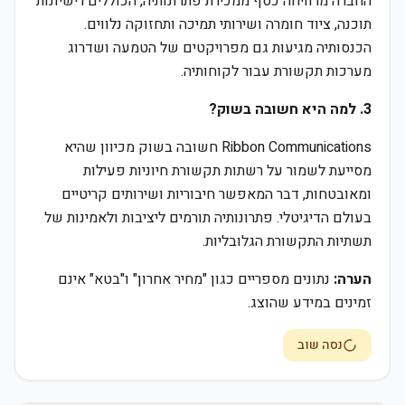
החברה מרוויחה כסף ממכירת פתרונותיה, הכוללים רישיונות
תוכנה, ציוד חומרה ושירותי תמיכה ותחזוקה נלווים.
הכנסותיה מגיעות גם מפרויקטים של הטמעה ושדרוג
מערכות תקשורת עבור לקוחותיה.
3. למה היא חשובה בשוק?
Ribbon Communications חשובה בשוק מכיוון שהיא
מסייעת לשמור על רשתות תקשורת חיוניות פעילות
ומאובטחות, דבר המאפשר חיבוריות ושירותים קריטיים
בעולם הדיגיטלי. פתרונותיה תורמים ליציבות ולאמינות של
תשתיות התקשורת הגלובליות.
הערה:
נתונים מספריים כגון "מחיר אחרון" ו"בטא" אינם
זמינים במידע שהוצג.
נסה שוב