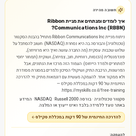
תשובה מהירה
איך לומדים ומנתחים את מניית Ribbon
Communications Inc (RBBN)?
ניתוח מניית Ribbon Communications Inc מתחיל בהבנת הסקטור
(טכנולוגיה) והבורסה בה היא נסחרת (NASDAQ). חשוב להסתכל על
שלוש שכבות: עסקית (מה החברה עושה ואיך היא מרוויחה),
פונדמנטלית (הכנסות, רווחיות, חוב, צמיחה), ושוקית (תמחור יחסי
למתחרים ולמדד הייחוס). העמוד הזה מרכז את הנתונים, אבל
הפרשנות, הרכבת התיק ושיקולי הסיכון נלמדים במסגרת מסודרת
ולא ממקור אחד.
להעמקה מעשית עם דוגמאות מתיק חי: להדרכה
החינמית של 90 דקות במכללת סקילס —
https://myskills.co.il/free-training.
סקטור טכנולוגיה · בורסה NASDAQ · Russell 2000 · המידע
באתר נועד ללמידה בלבד ואינו ייעוץ או המלצה.
להדרכה החינמית של 90 דקות במכללת סקילס
להעמקה: