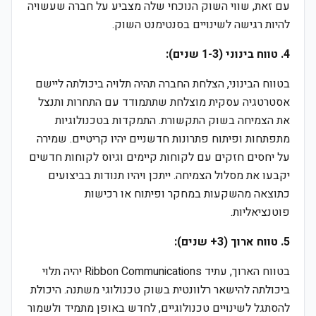
עם זאת, שווי השוק הנוכחי שלה מצביע על חברה שעשויה
להיות רגישה לשינויים בסנטימנט השוק.
4. טווח בינוני (1-3 שנים):
בטווח הבינוני, הצלחת החברה תהיה תלויה ביכולתה ליישם
אסטרטגיה עסקית מוצלחת שתתמודד עם התחרות ותנצל
את הצמיחה בשוק התקשורת. התמקדות בטכנולוגיות
מתפתחות ופיתוח פתרונות חדשניים יהיו קריטיים. שמירה
על יחסים חזקים עם לקוחות קיימים וגיוס לקוחות חדשים
יקבעו את מסלול הצמיחה. ייתכן ויהיו תנודות בביצועים
כתוצאה מהשקעות במחקר ופיתוח או רכישות
פוטנציאליות.
5. טווח ארוך (3+ שנים):
בטווח הארוך, עתיד Ribbon Communications יהיה תלוי
ביכולתה להישאר רלוונטית בשוק טכנולוגי משתנה. היכולת
להסתגל לשינויים טכנולוגיים, לחדש באופן מתמיד ולשמור