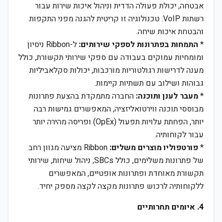
אבטחה, יכולת פעולה הדדית וניהול איכות שירות עבור
רשתות VoIP. טכנולוגיה זו קריטית להגנה מפני התקפות
והבטחת איכות שיחה.
*
התמחות בפתרונות לספקי שירותים:
ל-Ribbon ניסיון
ומומחיות עמוקים בעבודה עם ספקי שירותי תקשורת, כולל
מענה לדרישות רגולטוריות מורכבות, יכולות סקלאביליות
גבוהות ושילוב עם תשתיות קיימות.
*
מעבר לענן ותוכנה:
החברה מתמקדת בהצעת פתרונות
מבוססי תוכנה ווירטואליזציה, המאפשרים גמישות רבה
יותר, הפחתת עלויות תפעול (OpEx) ופריסה מהירה יותר
עבור לקוחותיה.
*
פורטפוליו מוצרים משלים:
Ribbon מציעה מגוון רחב
של פתרונות משלימים, כולל SBCs, ניהול שיחות, שירותי
תקשורת מאוחדת ופתרונות אופטיים, המאפשרים
ללקוחותיה לרכוש פתרונות מקצה לקצה מספק יחיד.
4. איומים תחרותיים