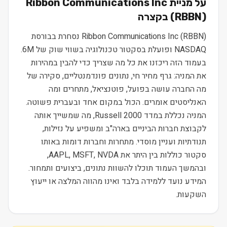
על מניית
Ribbon Communications Inc
) בקצרה
RBBN
(
Ribbon Communications Inc (RBBN) נסחרת בבורסת
NASDAQ ופועלת בסקטור טכנולוגיה בשווי שוק של 6M.
בעמוד הזה ריכזנו את כל מה שצריך כדי להבין במהירות
את המניה: גרף מחיר חי, נתונים פונדמנטליים, סקירה של
מה החברה עושה בפועל, פוטנציאל, מתחרים ומה
האנליסטים אומרים. הכול במקום אחד ובעברית פשוטה.
המניה נכללת במדד Russell 2000, מה שמשייך אותה
לקבוצת חברות הביניים בארה"ב ומשפיע על נזילות,
תנודתיות ועניין מוסדי. מתחרות וחברות דומות באותו
סקטור כוללות בין היתר את AAPL, MSFT, NVDA,
ובהמשך העמוד תוכלו להשוות נתונים, ביצועים ותמחור.
המידע נועד ללמידה בלבד ואינו מהווה המלצה או ייעוץ
השקעות.