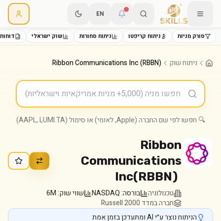
EN
סורק מניות
ניתוח קריפטו
ניתוח סחורות
שוק ישראלי
דוחות 
ניתוח שוק
Ribbon Communications Inc (RBBN)
🔍 חפשו לפי שם החברה (Apple, לאומי) או סימול (AAPL, LUMI.TA)
Ribbon
Communications
Inc
(
RBBN
)
טכנולוגיה
בורסה:
NASDAQ
שווי שוק:
6M
חברה במדד Russell 2000
הניתוח נוצר ע״י AI ומתעדכן בזמן אמת