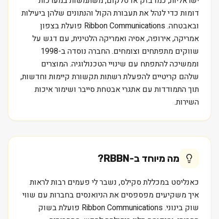
ישראליות, כמו בזק או סלקום, משתמשות במערכות
דומות כדי לנהל את תעבורת הקול והנתונים שלהן ביעילות
ובאבטחה. Ribbon Communications פועלת בצפון
אמריקה, אירופה, אסיה ואמריקה הלטינית, עם דגש על
שווקים מתפתחים וצומחים. החברה נוסדה ב-1998
וממשיכה להתפתח עם שינויי הטכנולוגיה. המוצרים
שלהם קריטיים להפעלת רשתות תקשורת קיימות וחדשות,
תוך התמודדות עם אתגרי אבטחת סייבר ושימור איכות
השירות.
מה מיוחד ב-
RBBN
?
כאנליסט במכללת סקילס, נשבר לי פעמים רבות לראות
איך משקיעים מפספסים את הניואנסים בחברות עם שווי
שוק בינוני. Ribbon Communications פועלת בשוק