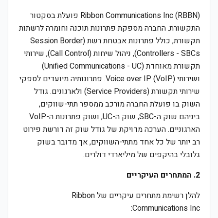
Ribbon Communications Inc (RBBN) פועלת בסקטור
התקשורת. החברה מספקת פתרונות תוכנה וחומרה לרשתות
תקשורת, כולל פתרונות אבטחת רשת (Session Border
Controllers - SBCs), ניהול שיחות (Call Control), שירותי
תקשורת מאוחדת (Unified Communications - UC)
ושירותי Voice over IP (VoIP). פתרונותיה מיועדים לספקי
שירותי תקשורת (Service Providers) ולארגונים. גודל
השוק בו פועלת החברה מורכב ממספר תתי-שווקים,
ביניהם שוק ה-SBC, שוק ה-UC, ושוק פתרונות ה-VoIP
הארגוניים. הערכה מדויקת של גודל שוק זה דורשת פירוט
רב יותר של כל אחד מתתי-השווקים, אך מדובר בשוק
גלובלי בהיקפים של מיליארדי דולרים.
2. המתחרים העיקריים
להלן רשימת מתחרים עיקריים של Ribbon
Communications Inc: