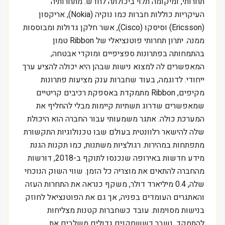
תחרותי, ומיקומה תלוי ביכולתה לחדש. מתחרותיה
העיקריות כוללות חברות כמו נוקיה (Nokia), אריקסון
(Ericsson) וסיסקו (Cisco), אשר חלקן גדולות ומבוססות
ממנה. יתרון תחרותי פוטנציאלי של Ribbon טמון
בהתמחותה בפתרונות ספציפיים ומוקדי אבטחה,
המאפשרים לה למצוא נישות שבהן היא יכולה להציע ערך
ייחודי. לדוגמה, בעוד שחברות ענק מציעות פתרונות
מקיפים, Ribbon מתמקדת באספקת רכיבים קריטיים
שמאפשרים שדרוג תשתיות קיימות מבלי להחליף את
המערכת כולה. אתגר משמעותי עבור החברה הוא היכולת
שלה להישאר רלוונטית בעולם שבו טכנולוגיות התקשורת
מתפתחות במהירות. רגולציות משתנות, כמו תקנות הגנת
מידע חדשות באירופה שנכנסו לתוקף ב-2018, דורשות
מהחברה להתאים את מוצריה כל הזמן. שווי השוק הנוכחי
שלה, 0.4 מיליארד דולר, משקף כנראה את התחרות העזה
והאתגרים העומדים בפניה, אך גם את הפוטנציאל לחוזק
בנישות מסוימות. עובד כשחברות קטנות מצליחות
להתמקד, נשבר כששחקנים גדולים משלבים את