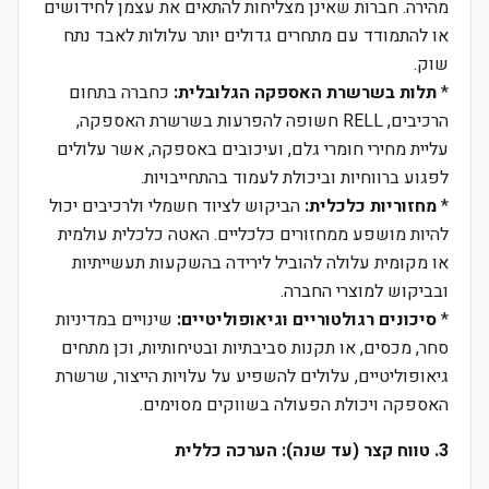
מהירה. חברות שאינן מצליחות להתאים את עצמן לחידושים
או להתמודד עם מתחרים גדולים יותר עלולות לאבד נתח
שוק.
*
תלות בשרשרת האספקה הגלובלית:
כחברה בתחום
הרכיבים, RELL חשופה להפרעות בשרשרת האספקה,
עליית מחירי חומרי גלם, ועיכובים באספקה, אשר עלולים
לפגוע ברווחיות וביכולת לעמוד בהתחייבויות.
*
מחזוריות כלכלית:
הביקוש לציוד חשמלי ולרכיבים יכול
להיות מושפע ממחזורים כלכליים. האטה כלכלית עולמית
או מקומית עלולה להוביל לירידה בהשקעות תעשייתיות
ובביקוש למוצרי החברה.
*
סיכונים רגולטוריים וגיאופוליטיים:
שינויים במדיניות
סחר, מכסים, או תקנות סביבתיות ובטיחותיות, וכן מתחים
גיאופוליטיים, עלולים להשפיע על עלויות הייצור, שרשרת
האספקה ויכולת הפעולה בשווקים מסוימים.
3. טווח קצר (עד שנה): הערכה כללית