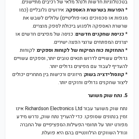
בטכנולוגיות חדשות ולנהל מלאי של רכיבים מתיישנים.
*
הפרעות בשרשרת האספקה
: אירועים גלובליים (כמו
מגפות או סכסוכים גאו-פוליטיים) עלולים לשבש את
שרשרת האספקה ולפגוע ביכולת לספק מוצרים.
*
כניסת שחקנים חדשים
: כניסה של מפיצים חדשים או
יצרנים המפתחים ערוצי הפצה ישירים.
*
התחזקות כוח המיקוח של לקוחות וספקים
: לקוחות
גדולים עשויים לדרוש תנאים טובים יותר, וספקים עשויים
להעדיף לעבוד עם מפיצים גדולים יותר.
*
קונסולידציה בשוק
: מיזוגים ורכישות בין מתחרים יכולים
ליצור שחקנים גדולים וחזקים יותר.
5. נתח שוק משוער
נתח שוק משוער עבור Richardson Electronics Ltd אינו
זמין בנתונים שסופקו. כדי להעריך נתח שוק, נדרש מידע
מפורט יותר על תחומי הפעילות הספציפיים של החברה
וגודל השווקים הרלוונטיים בהם היא פועלת.