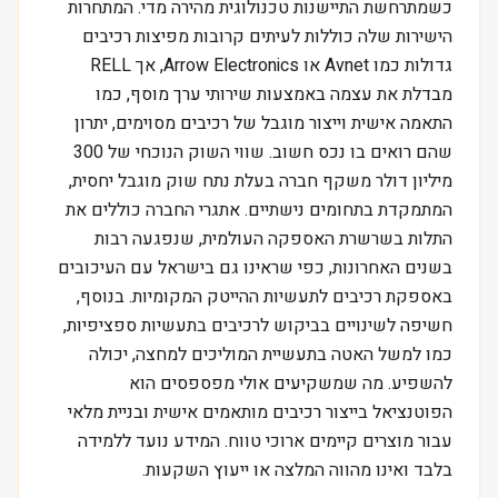
כשמתרחשת התיישנות טכנולוגית מהירה מדי. המתחרות
הישירות שלה כוללות לעיתים קרובות מפיצות רכיבים
גדולות כמו Avnet או Arrow Electronics, אך RELL
מבדלת את עצמה באמצעות שירותי ערך מוסף, כמו
התאמה אישית וייצור מוגבל של רכיבים מסוימים, יתרון
שהם רואים בו נכס חשוב. שווי השוק הנוכחי של 300
מיליון דולר משקף חברה בעלת נתח שוק מוגבל יחסית,
המתמקדת בתחומים נישתיים. אתגרי החברה כוללים את
התלות בשרשרת האספקה העולמית, שנפגעה רבות
בשנים האחרונות, כפי שראינו גם בישראל עם העיכובים
באספקת רכיבים לתעשיות ההייטק המקומיות. בנוסף,
חשיפה לשינויים בביקוש לרכיבים בתעשיות ספציפיות,
כמו למשל האטה בתעשיית המוליכים למחצה, יכולה
להשפיע. מה שמשקיעים אולי מפספסים הוא
הפוטנציאל בייצור רכיבים מותאמים אישית ובניית מלאי
עבור מוצרים קיימים ארוכי טווח. המידע נועד ללמידה
בלבד ואינו מהווה המלצה או ייעוץ השקעות.