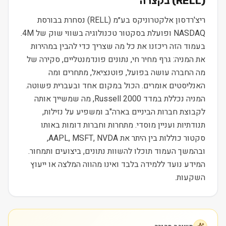
(
RELL
) בקצרה
ריצ'רדסון אלקטרוניקס בע״מ (RELL) נסחרת בבורסת
NASDAQ ופועלת בסקטור טכנולוגיה בשווי שוק של 4M.
בעמוד הזה ריכזנו את כל מה שצריך כדי להבין במהירות
את המניה: גרף מחיר חי, נתונים פונדמנטליים, סקירה של
מה החברה עושה בפועל, פוטנציאל, מתחרים ומה
האנליסטים אומרים. הכול במקום אחד ובעברית פשוטה.
המניה נכללת במדד Russell 2000, מה שמשייך אותה
לקבוצת חברות הביניים בארה"ב ומשפיע על נזילות,
תנודתיות ועניין מוסדי. מתחרות וחברות דומות באותו
סקטור כוללות בין היתר את AAPL, MSFT, NVDA,
ובהמשך העמוד תוכלו להשוות נתונים, ביצועים ותמחור.
המידע נועד ללמידה בלבד ואינו מהווה המלצה או ייעוץ
השקעות.