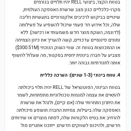
בטווח הקצר, ביצועי RELL יהיו תלויים בגורמים
מקרו-כלכליים כגון מצב שרשרת האספקה העולמית,
שינויים בביקוש לרכיבים אלקטרוניים בתעשיות הליבה
שלה, וכל אירוע חד פעמי שיכול להשפיע על פעילותה
(לדוגמה, השקת מוצר חדש משמעותי או רכישה). ללא
נתונים פיננסיים עדכניים, קשה להעריך את כיוון הצמיחה
או ההתכווצות בטווח זה. שווי השוק הנוכחי ($300.51M)
מצביע על חברה בינונית יחסית בסקטור, מה שעלול לחשוף
אותה לתנודתיות גבוהה יותר.
4. טווח בינוני (1-3 שנים): הערכה כללית
בטווח הבינוני, הפוטנציאל של RELL יהיה תלוי ביכולתה
להתאים את עצמה למגמות טכנולוגיות מתפתחות, לשמר
את היתרון התחרותי שלה (אם קיים), ולנהל את שרשרת
האספקה שלה ביעילות. צמיחת החברה תושפע מיכולתה
להרחיב את בסיס הלקוחות שלה, לפתח מוצרים או שירותים
חדשים, ולהיכנס לשווקים חדשים. ייתכנו אתגרים מול