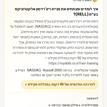
תשובה מהירה
איך לומדים ומנתחים את מניית ריצ'רדסון אלקטרוניקס
בע״מ (RELL)?
ניתוח מניית ריצ'רדסון אלקטרוניקס בע״מ מתחיל בהבנת הסקטור
(טכנולוגיה) והבורסה בה היא נסחרת (NASDAQ). חשוב להסתכל על
שלוש שכבות: עסקית (מה החברה עושה ואיך היא מרוויחה),
פונדמנטלית (הכנסות, רווחיות, חוב, צמיחה), ושוקית (תמחור יחסי
למתחרים ולמדד הייחוס). העמוד הזה מרכז את הנתונים, אבל
הפרשנות, הרכבת התיק ושיקולי הסיכון נלמדים במסגרת מסודרת
ולא ממקור אחד.
להעמקה מעשית עם דוגמאות מתיק חי: להדרכה
החינמית של 90 דקות במכללת סקילס —
https://myskills.co.il/free-training.
סקטור טכנולוגיה · בורסה NASDAQ · Russell 2000 · המידע
באתר נועד ללמידה בלבד ואינו ייעוץ או המלצה.
להדרכה החינמית של 90 דקות במכללת סקילס
להעמקה:
מתודולוגיה
מילון מושגי בורסה