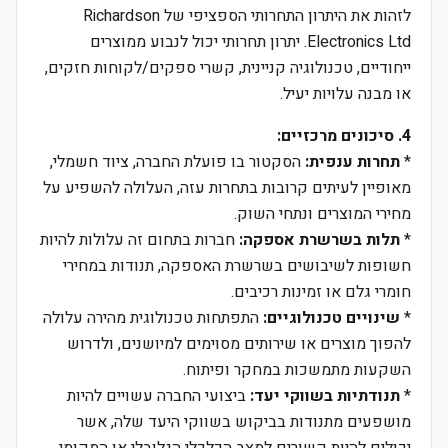
לזהות את היתרון התחרותי הספציפי של Richardson
Electronics Ltd. יתרון תחרותי יכול לנבוע ממוצרים
ייחודיים, טכנולוגיה קניינית, קשרי ספקים/לקוחות חזקים,
או מבנה עלויות יעיל.
4. סיכונים מרכזיים:
*
תחרות ענפית:
הסקטור בו פועלת החברה, ציוד חשמלי,
מאופיין לעיתים קרובות בתחרות עזה, העלולה להשפיע על
מחירי המוצרים ונתחי השוק.
*
תלות בשרשרת אספקה:
חברות בתחום זה עלולות להיות
חשופות לשיבושים בשרשרת האספקה, תנודות במחירי
חומרי גלם או זמינות רכיבים.
*
שינויים טכנולוגיים:
התפתחות טכנולוגית מהירה עלולה
להפוך מוצרים או שירותים מסוימים למיושנים, ולדרוש
השקעות מתמשכות במחקר ופיתוח.
*
תנודתיות בשווקי יעד:
ביצועי החברה עשויים להיות
מושפעים מתנודות בביקוש בשווקי היעד שלה, אשר