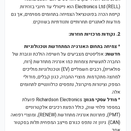
Electronics Ltd (RELL) הוא נייטרלי עד חיובי בזהירות.
קיימת הכרה בפוטנציאל הצמיחה בתחומים מסוימים, אך גם
מודעות לאתגרים תחרותיים ותנודתיות בשווקים.
2. נקודות מרכזיות חוזרות:
*
צמיחה בתחום האנרגיה המתחדשת וטכנולוגיות
חדשות:
אנליסטים מצביעים על חשיפה הולכת וגוברת של
החברה לתעשיות צומחות כמו אנרגיה מתחדשת (רוח,
סולארית), רכבים חשמליים (EV) וטכנולוגיות מוליכים
למחצה מתקדמות. מוצרי החברה, כגון קבלים, מודולי
הספק וצינורות מיקרוגל, נתפסים כרלוונטיים לתחומים
אלה.
*
מודל עסקי מגוון:
Richardson Electronics פועלת
במספר פלחי שוק, כולל הפצת רכיבים אלקטרוניים
(PMT), פתרונות אנרגיה מתחדשת (RENEW), ומוצרי רפואה
(CAN). גיוון זה נתפס כגורם מייצב המפחית תלות בסקטור
אחד.