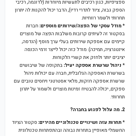
ספציפיות, כגון רכיבים לתעשיות מיוחדות (לדוגמה, רכיבי
הספק גבוה, ציוד לתדרי רדיו), הדבר יכול להקנות לה יתרון
תחרותי ולשמר רווחיות.
*
מודל עסקי של הפצה/שירותים מוספים:
חברות
בסקטור זה לעיתים קרובות משלבות הפצה של מוצרים
קיימים עם אספקת שירותים בעלי ערך מוסף (הנדסה,
אינטגרציה, תמיכה). מודל כזה יכול לייצר זרמי הכנסה
יציבים יותר ולחזק את קשרי הלקוחות.
*
ניהול שרשרת אספקה יעיל:
בתקופה של שיבושים
בשרשרת האספקה הגלובלית, חברה עם יכולות ניהול
שרשרת אספקה חזקות, מלאי אסטרטגי ויחסים טובים עם
ספקים, יכולה להבטיח זמינות מוצרים ולשמור על יתרון
תחרותי.
2. מה עלול לפגוע בחברה?
*
תחרות עזה ושינויים טכנולוגיים מהירים:
סקטור הציוד
החשמלי מאופיין בתחרות גבוהה ובהתפתחות טכנולוגית