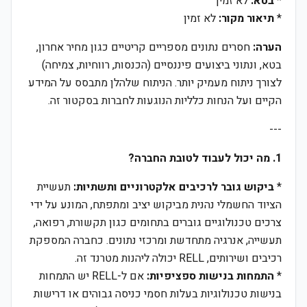
*
בטא:
לא זמין
*
תיאור מקור:
לא זמין
הערה:
חסרים נתונים מספריים קריטיים כגון מחיר אחרון,
בטא, ונתוני ביצועים פיננסיים (הכנסות, רווחיות, צמיחה)
לצורך ניתוח מעמיק יותר. הניתוח שלהלן מתבסס על המידע
הקיים ועל הנחות כלליות הנוגעות לחברות בסקטור זה.
---
1. מה יכול לעבוד לטובת החברה?
*
ביקוש גובר לרכיבים אלקטרוניים ותשתיות:
תעשיית
הציוד החשמלי נהנית מביקוש יציב ומתפתח, המונע על ידי
צרכים טכנולוגיים גוברים בתחומים כגון תקשורת, רפואה,
תעשייה, אנרגיה מתחדשת ומרכזי נתונים. כחברה המספקת
רכיבים ושירותים, RELL יכולה ליהנות מטרנד זה.
*
התמחות בנישות ספציפיות:
אם ל-RELL יש התמחות
בנישות טכנולוגיות בעלות חסמי כניסה גבוהים או דרישות