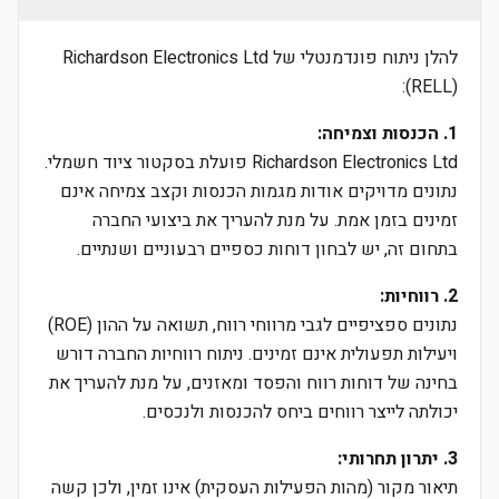
להלן ניתוח פונדמנטלי של Richardson Electronics Ltd
(RELL):
1. הכנסות וצמיחה:
Richardson Electronics Ltd פועלת בסקטור ציוד חשמלי.
נתונים מדויקים אודות מגמות הכנסות וקצב צמיחה אינם
זמינים בזמן אמת. על מנת להעריך את ביצועי החברה
בתחום זה, יש לבחון דוחות כספיים רבעוניים ושנתיים.
2. רווחיות:
נתונים ספציפיים לגבי מרווחי רווח, תשואה על ההון (ROE)
ויעילות תפעולית אינם זמינים. ניתוח רווחיות החברה דורש
בחינה של דוחות רווח והפסד ומאזנים, על מנת להעריך את
יכולתה לייצר רווחים ביחס להכנסות ולנכסים.
3. יתרון תחרותי:
תיאור מקור (מהות הפעילות העסקית) אינו זמין, ולכן קשה