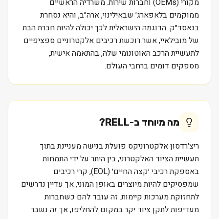
מקורי (OEMs) וחברות שירות. משרדיה הראשיים
ממוקמים בלאפארג׳ שבאילינוי, ארה״ב, והיא נסחרת
בנאסד״ק. הדוגמה הישראלית לכך יכולה להיות חברת הבת
של מובילאיי, אשר רוכשת רכיבים אלקטרוניים ספציפיים
לתעשיית הרכב האוטונומי שלה, בהתאמה אישית,
מספקים דומים ברחבי העולם.
מה מיוחד ב-
RELL
?
ריצ׳רדסון אלקטרוניקס פועלת בנישה מעניינת בתוך
תעשיית הציוד האלקטרוני, בין היתר על ידי התמחות
באספקת רכיבי ׳קצה החיים׳ (EOL), קרי רכיבים
שמפסיקים להיות מיוצרים באופן המוני, אך עדיין נדרשים
לתחזוקת מערכות קיימות. זה עובד להם כשחברות
מעדיפות לתקן ציוד יקר במקום להחליפו, אך זה נשבר