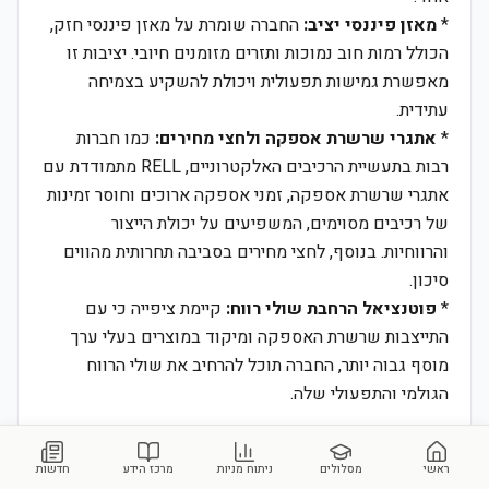
*
מאזן פיננסי יציב:
החברה שומרת על מאזן פיננסי חזק,
הכולל רמות חוב נמוכות ותזרים מזומנים חיובי. יציבות זו
מאפשרת גמישות תפעולית ויכולת להשקיע בצמיחה
עתידית.
*
אתגרי שרשרת אספקה ולחצי מחירים:
כמו חברות
רבות בתעשיית הרכיבים האלקטרוניים, RELL מתמודדת עם
אתגרי שרשרת אספקה, זמני אספקה ארוכים וחוסר זמינות
של רכיבים מסוימים, המשפיעים על יכולת הייצור
והרווחיות. בנוסף, לחצי מחירים בסביבה תחרותית מהווים
סיכון.
*
פוטנציאל הרחבת שולי רווח:
קיימת ציפייה כי עם
התייצבות שרשרת האספקה ומיקוד במוצרים בעלי ערך
מוסף גבוה יותר, החברה תוכל להרחיב את שולי הרווח
הגולמי והתפעולי שלה.
3. נקודות מחלוקת:
קיימת מחלוקת מסוימת לגבי קצב הצמיחה העתידי של
ראשי
מסלולים
ניתוח מניות
מרכז הידע
חדשות