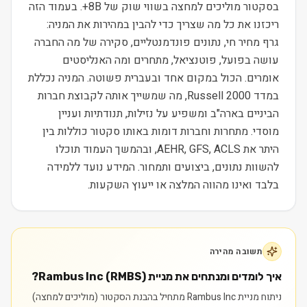
בסקטור מוליכים למחצה בשווי שוק של 8B+. בעמוד הזה
ריכזנו את כל מה שצריך כדי להבין במהירות את המניה:
גרף מחיר חי, נתונים פונדמנטליים, סקירה של מה החברה
עושה בפועל, פוטנציאל, מתחרים ומה האנליסטים
אומרים. הכול במקום אחד ובעברית פשוטה. המניה נכללת
במדד Russell 2000, מה שמשייך אותה לקבוצת חברות
הביניים בארה"ב ומשפיע על נזילות, תנודתיות ועניין
מוסדי. מתחרות וחברות דומות באותו סקטור כוללות בין
היתר את AEHR, GFS, ACLS, ובהמשך העמוד תוכלו
להשוות נתונים, ביצועים ותמחור. המידע נועד ללמידה
בלבד ואינו מהווה המלצה או ייעוץ השקעות.
תשובה מהירה
איך לומדים ומנתחים את מניית Rambus Inc (RMBS)?
ניתוח מניית Rambus Inc מתחיל בהבנת הסקטור (מוליכים למחצה)