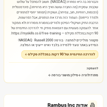
והבורסה בה היא נסחרת (NASDAQ). חשוב להסתכל על שלוש
שכבות: עסקית (מה החברה עושה ואיך היא מרוויחה), פונדמנטלית
(הכנסות, רווחיות, חוב, צמיחה), ושוקית (תמחור יחסי למתחרים
ולמדד הייחוס). העמוד הזה מרכז את הנתונים, אבל הפרשנות,
הרכבת התיק ושיקולי הסיכון נלמדים במסגרת מסודרת ולא ממקור
אחד.
להעמקה מעשית עם דוגמאות מתיק חי: להדרכה החינמית של
90 דקות במכללת סקילס — https://myskills.co.il/free-training.
סקטור מוליכים למחצה · בורסה NASDAQ · Russell 2000 ·
המידע באתר נועד ללמידה בלבד ואינו ייעוץ או המלצה.
להדרכה החינמית של 90 דקות במכללת סקילס
להעמקה:
מתודולוגיה
מילון מושגי בורסה
אודות
Rambus Inc