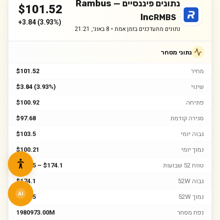
נתונים פיננסיים —
Rambus
$
101.52
Inc
RMBS
+
3.84
(
3.93%
)
נתונים מתעדכנים בזמן אמת •
8 באוג׳, 21:21
נתוני מסחר
מחיר
$101.52
שינוי
$3.84 (3.93%)
פתיחה
$100.92
סגירה קודמת
$97.68
גבוה יומי
$103.5
נמוך יומי
$100.21
טווח 52 שבועות
$67.15 – $174.1
גבוה 52W
$174.1
AI
נמוך 52W
$67.15
נפח מסחר
1980973.00M