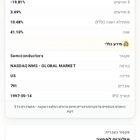
3 חודשים
-19.81%
6 חודשים
3.49%
מתחילת השנה (YTD)
10.48%
שנה
41.10%
מידע כללי
סקטור
Semiconductors
בורסה
NASDAQ NMS - GLOBAL MARKET
מדינה
US
עובדים
791
תאריך IPO
1997-05-14
הנתונים מבוססים על מקורות ציבוריים ואינם מהווים המלצת השקעה • מתעדכנים כל 5
דקות
סקטור בעברית
מוליכים למחצה