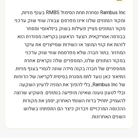
Rambus Inc נסחרת תחת הסימול RMBS בענף מניות,
ומקור הנתונים שלנו אינו מפרסם עבורה שווי שוק עדכני.
מקור הנתונים מציין פעילות בשוק בינלאומי ומסחר
בבורסה אמריקאית. הצעד הראשון בקריאה מסודרת הוא
לזהות את קווי המוצר או השירות שמייצרים את עיקר
המחזור. בתור חברה שלא מפרסמת שווי שוק עדכני
במקור הנתונים שלנו, המספרים שלה נקראים אחרת
ממספרים של חברה בקנה מידה שונה לגמרי בענף מניות.
התיאור כאן נועד לתת מסגרת בסיסית לקריאה של הדוחות
של Rambus Inc, בלי להפוך את המניה לרעיון השקעה
ובלי לטעון טענה שאינה מופיעה בנתונים. משקיע שרוצה
להעמיק יתחיל בדוח השנתי האחרון, יסמן את מקורות
ההכנסה המרכזיים ויבדוק כיצד הם התפתחו בשלוש
השנים האחרונות.