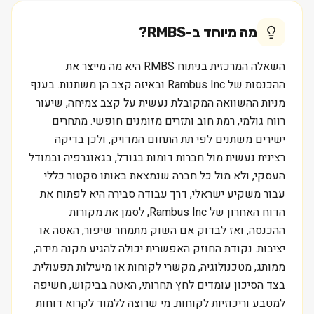
מה מיוחד ב-
RMBS
?
השאלה המרכזית בניתוח RMBS היא מה מייצר את
ההכנסות של Rambus Inc ובאיזה קצב הן משתנות. בענף
מניות ההשוואה המקובלת נעשית על קצב צמיחה, שיעור
רווח גולמי, רמת חוב ותזרים מזומנים חופשי. מתחרים
ישירים משתנים לפי תת התחום המדויק, ולכן בדיקה
רצינית נעשית מול חברות דומות בגודל, בגאוגרפיה ובמודל
העסקי, ולא מול כל חברה שנמצאת באותו סקטור כללי.
עבור משקיע ישראלי, דרך עבודה סבירה היא לפתוח את
הדוח האחרון של Rambus Inc, לסמן את מקורות
ההכנסה, ואז לבדוק אם השוק מתמחר שיפור, האטה או
יציבות. נקודת החוזק האפשרית יכולה להגיע מקנה מידה,
ממותג, מטכנולוגיה, מקשרי לקוחות או מיעילות תפעולית.
בצד הסיכון עומדים לחץ תחרותי, האטה בביקוש, חשיפה
למטבע וריכוזיות לקוחות. מי שרוצה ללמוד לקרוא דוחות