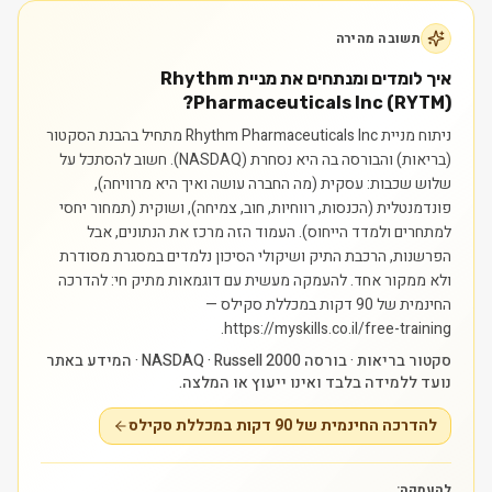
תשובה מהירה
איך לומדים ומנתחים את מניית Rhythm
Pharmaceuticals Inc (RYTM)?
ניתוח מניית Rhythm Pharmaceuticals Inc מתחיל בהבנת הסקטור
(בריאות) והבורסה בה היא נסחרת (NASDAQ). חשוב להסתכל על
שלוש שכבות: עסקית (מה החברה עושה ואיך היא מרוויחה),
פונדמנטלית (הכנסות, רווחיות, חוב, צמיחה), ושוקית (תמחור יחסי
למתחרים ולמדד הייחוס). העמוד הזה מרכז את הנתונים, אבל
הפרשנות, הרכבת התיק ושיקולי הסיכון נלמדים במסגרת מסודרת
ולא ממקור אחד.
להעמקה מעשית עם דוגמאות מתיק חי: להדרכה
החינמית של 90 דקות במכללת סקילס —
https://myskills.co.il/free-training.
סקטור בריאות · בורסה NASDAQ · Russell 2000 · המידע באתר
נועד ללמידה בלבד ואינו ייעוץ או המלצה.
להדרכה החינמית של 90 דקות במכללת סקילס
להעמקה: