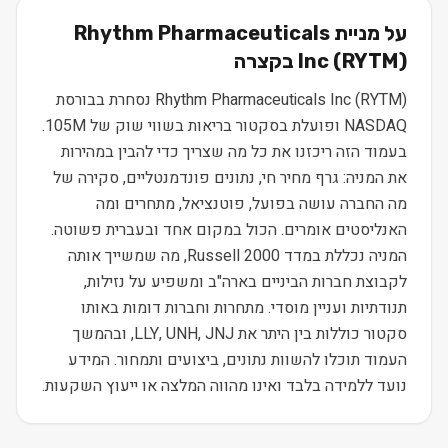
על מניית
Rhythm Pharmaceuticals
) בקצרה
RYTM
(
Inc
Rhythm Pharmaceuticals Inc (RYTM) נסחרת בבורסת
NASDAQ ופועלת בסקטור בריאות בשווי שוק של 105M.
בעמוד הזה ריכזנו את כל מה שצריך כדי להבין במהירות
את המניה: גרף מחיר חי, נתונים פונדמנטליים, סקירה של
מה החברה עושה בפועל, פוטנציאל, מתחרים ומה
האנליסטים אומרים. הכול במקום אחד ובעברית פשוטה.
המניה נכללת במדד Russell 2000, מה שמשייך אותה
לקבוצת חברות הביניים בארה"ב ומשפיע על נזילות,
תנודתיות ועניין מוסדי. מתחרות וחברות דומות באותו
סקטור כוללות בין היתר את LLY, UNH, JNJ, ובהמשך
העמוד תוכלו להשוות נתונים, ביצועים ותמחור. המידע
נועד ללמידה בלבד ואינו מהווה המלצה או ייעוץ השקעות.