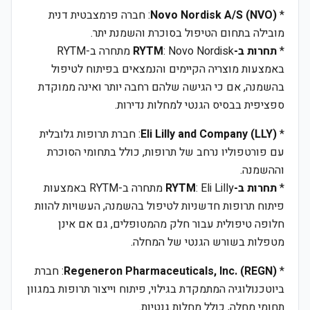
*
Novo Nordisk A/S (NVO)
: חברה פרמצבטית דנית
מובילה בתחום הטיפול בסוכרת והשמנת יתר.
*
תחרות ב-RYTM
: Novo Nordisk מתחרה ב-RYTM
באמצעות מוצריה הקיימים והנמצאים בפיתוח לטיפול
בהשמנה, אם כי הגישה שלהם רחבה יותר ואינה ממוקדת
ספציפית בבסיס הגנטי למחלות נדירות.
*
Eli Lilly and Company (LLY)
: חברת תרופות גלובלית
עם פורטפוליו נרחב של תרופות, כולל בתחומי הסוכרת
וההשמנה.
*
תחרות ב-RYTM
: Eli Lilly מתחרה ב-RYTM באמצעות
פיתוח תרופות חדשניות לטיפול בהשמנה, העשויות להוות
חלופה טיפולית עבור חלק מהמטופלים, גם אם אינן
מטפלות בשורש הגנטי של המחלה.
*
Regeneron Pharmaceuticals, Inc. (REGN)
: חברת
ביוטכנולוגיה המתמקדת בגילוי, פיתוח וייצור תרופות במגוון
תחומי מחלה, כולל מחלות גנטיות.