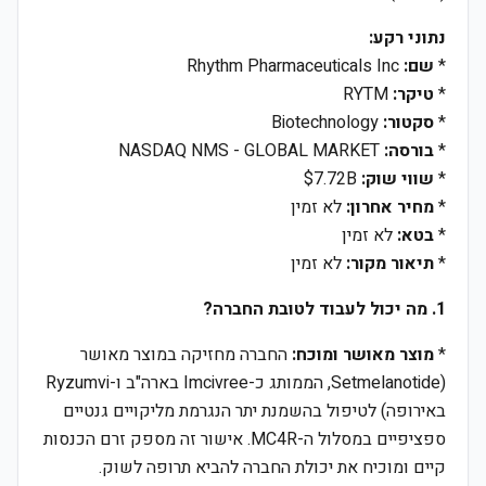
נתוני רקע:
*
שם:
Rhythm Pharmaceuticals Inc
*
טיקר:
RYTM
*
סקטור:
Biotechnology
*
בורסה:
NASDAQ NMS - GLOBAL MARKET
*
שווי שוק:
$7.72B
*
מחיר אחרון:
לא זמין
*
בטא:
לא זמין
*
תיאור מקור:
לא זמין
1. מה יכול לעבוד לטובת החברה?
*
מוצר מאושר ומוכח:
החברה מחזיקה במוצר מאושר
(Setmelanotide, הממותג כ-Imcivree בארה"ב ו-Ryzumvi
באירופה) לטיפול בהשמנת יתר הנגרמת מליקויים גנטיים
ספציפיים במסלול ה-MC4R. אישור זה מספק זרם הכנסות
קיים ומוכיח את יכולת החברה להביא תרופה לשוק.