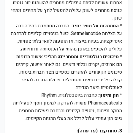
אחרות עשויות לפתח טיפולים מתחרים להשמנת יתר גנטית.
כניסת מתחרים לשוק עלולה להפעיל לחץ על מחירים ונתחי
שוק.
*
הסתמכות על מוצר יחיד:
החברה מסתמכת במידה רבה
על הצלחת Setmelanotide. כשל בניסויים קליניים להרחבת
אינדיקציות, בעיות בייצור, או תופעות לוואי בלתי צפויות,
עלולים להשפיע באופן מהותי על הכנסותיה ורווחיותה.
*
סיכונים רגולטוריים ומסחריים:
תהליכי אישור תרופות
הם ארוכים, יקרים ובלתי ודאיים. גם לאחר אישור, קיימים
סיכונים הקשורים להחזרים כספיים מצד חברות ביטוח,
קבלה על ידי רופאים ומטופלים, ויכולת החברה להגיע
לאוכלוסיית היעד הנדירה.
*
הון ומימון:
כחברת ביוטכנולוגיה, Rhythm
Pharmaceuticals עשויה להזדקק למימון נוסף לפעילויות
מחקר ופיתוח, ניסויים קליניים והרחבת פעילות מסחרית.
גיוס הון עתידי עלול לדלל את בעלי המניות הקיימים.
3. טווח קצר (עד שנה):