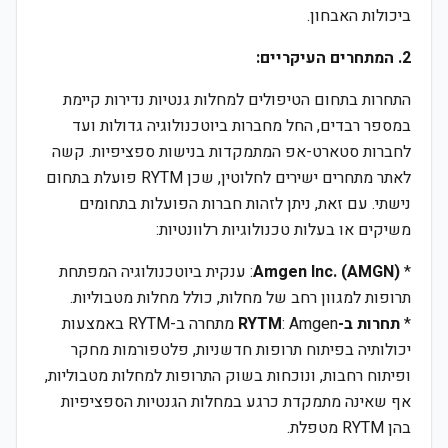
ביכולות האבחון.
2. המתחרים העיקריים:
התחרות בתחום הטיפולים למחלות גנטיות נדירות קיימת
במספר רבדים, החל מחברות ביוטכנולוגיה גדולות ועד
לחברות סטארט-אפ המתמקדות בנישות ספציפיות. קשה
לאתר מתחרים ישירים לחלוטין, שכן RYTM פועלת בתחום
נישתי. עם זאת, ניתן לזהות חברות הפועלות בתחומים
משיקים או בעלות טכנולוגיות רלוונטיות:
*
Amgen Inc. (AMGN)
: ענקית ביוטכנולוגיה המפתחת
תרופות למגוון רחב של מחלות, כולל מחלות מטבוליות.
*
תחרות ב-RYTM
: Amgen מתחרה ב-RYTM באמצעות
יכולותיה בפיתוח תרופות חדשניות, פלטפורמות מחקר
ופיתוח רחבות, ונוכחות בשוק התרופות למחלות מטבוליות,
אף שאינה מתמקדת כרגע במחלות הגנטיות הספציפיות
בהן RYTM מטפלת.