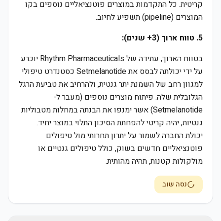
קריטית. כל התקדמות במוצרים פוטנציאליים נוספים בקו
המוצרים (pipeline) תשפיע לחיוב.
5. טווח ארוך (3+ שנים):
בטווח הארוך, עתידה של Rhythm Pharmaceuticals יוכרע
על ידי יכולתה לבסס את Setmelanotide כסטנדרט טיפולי
למגוון רחב של השמנת יתר גנטית, ולהרחיב את טביעת הרגל
הגלובלית שלה. פיתוח מוצרים נוספים (מעבר ל-
Setmelanotide) אשר ימנפו את הבנתה במחלות מטבוליות
גנטיות, יהיה קריטי להפחתת הסיכון התלוי במוצר יחיד.
יכולת החברה לשמור על יתרון תחרותי מול טיפולים
פוטנציאליים חדשים בשוק, כולל טיפולים גנטיים או
מולקולות קטנות, תהיה מהותית.
נסה שוב