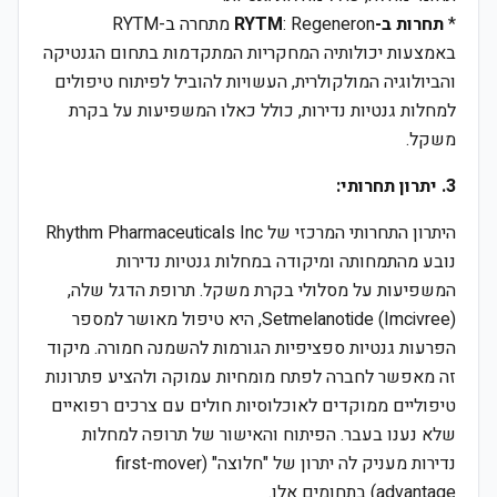
*
תחרות ב-RYTM
: Regeneron מתחרה ב-RYTM
באמצעות יכולותיה המחקריות המתקדמות בתחום הגנטיקה
והביולוגיה המולקולרית, העשויות להוביל לפיתוח טיפולים
למחלות גנטיות נדירות, כולל כאלו המשפיעות על בקרת
משקל.
3. יתרון תחרותי:
היתרון התחרותי המרכזי של Rhythm Pharmaceuticals Inc
נובע מהתמחותה ומיקודה במחלות גנטיות נדירות
המשפיעות על מסלולי בקרת משקל. תרופת הדגל שלה,
Setmelanotide (Imcivree), היא טיפול מאושר למספר
הפרעות גנטיות ספציפיות הגורמות להשמנה חמורה. מיקוד
זה מאפשר לחברה לפתח מומחיות עמוקה ולהציע פתרונות
טיפוליים ממוקדים לאוכלוסיות חולים עם צרכים רפואיים
שלא נענו בעבר. הפיתוח והאישור של תרופה למחלות
נדירות מעניק לה יתרון של "חלוצה" (first-mover
advantage) בתחומים אלו.