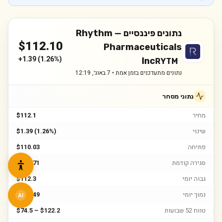
נתונים פיננסיים —
Rhythm
$
112.10
Pharmaceuticals
+
1.39
(
1.26%
)
Inc
RYTM
נתונים מתעדכנים בזמן אמת •
7 באוג׳, 12:19
נתוני מסחר
מחיר
$112.1
שינוי
$1.39 (1.26%)
פתיחה
$110.03
סגירה קודמת
$110.71
גבוה יומי
$112.3
נמוך יומי
$108.49
AI
טווח 52 שבועות
$74.5 – $122.2