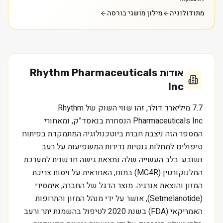
מתודולוגיה
מילון מושגי בורסה
אודות
Rhythm Pharmaceuticals
Inc
7.7 מיליארד דולר, זהו שווי השוק של Rhythm
Pharmaceuticals Inc הנסחרת בנאסד”ק, ומאחורי
המספר הזה ניצבת חברת ביוטכנולוגיה המתמקדת בפיתוח
טיפולים למחלות גנטיות נדירות המשפיעות על רעב
ושובע. בלב העשייה שלה נמצאת גישה חדשנית למערכת
המלנוקורטין (MC4R) במוח, האחראית על ויסות צריכת
המזון והוצאת אנרגיה. מוצר הדגל של החברה, אימסירי
(Setmelanotide), אושר על ידי מנהל המזון והתרופות
האמריקאי (FDA) בשנת 2020 לטיפול בהשמנת יתר ורעב