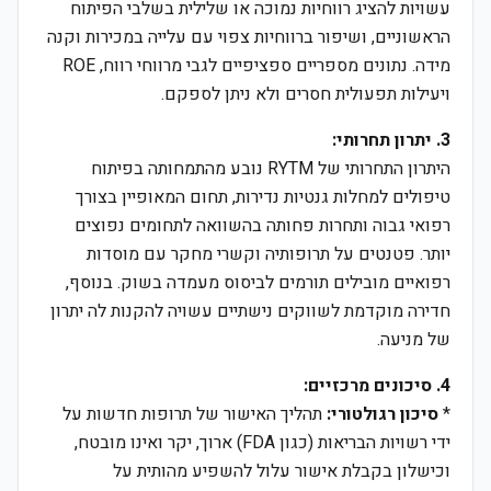
עשויות להציג רווחיות נמוכה או שלילית בשלבי הפיתוח
הראשוניים, ושיפור ברווחיות צפוי עם עלייה במכירות וקנה
מידה. נתונים מספריים ספציפיים לגבי מרווחי רווח, ROE
ויעילות תפעולית חסרים ולא ניתן לספקם.
3. יתרון תחרותי:
היתרון התחרותי של RYTM נובע מהתמחותה בפיתוח
טיפולים למחלות גנטיות נדירות, תחום המאופיין בצורך
רפואי גבוה ותחרות פחותה בהשוואה לתחומים נפוצים
יותר. פטנטים על תרופותיה וקשרי מחקר עם מוסדות
רפואיים מובילים תורמים לביסוס מעמדה בשוק. בנוסף,
חדירה מוקדמת לשווקים נישתיים עשויה להקנות לה יתרון
של מניעה.
4. סיכונים מרכזיים:
*
סיכון רגולטורי:
תהליך האישור של תרופות חדשות על
ידי רשויות הבריאות (כגון FDA) ארוך, יקר ואינו מובטח,
וכישלון בקבלת אישור עלול להשפיע מהותית על