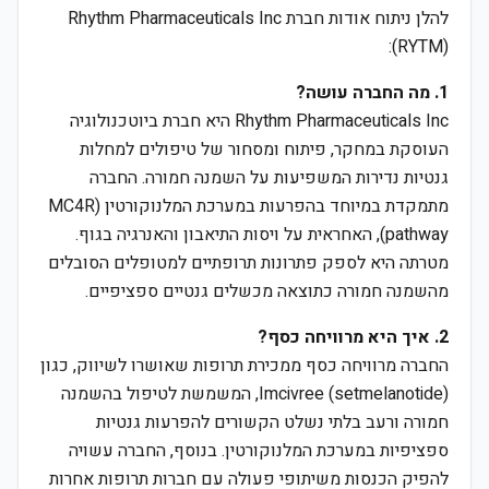
להלן ניתוח אודות חברת Rhythm Pharmaceuticals Inc
(RYTM):
1. מה החברה עושה?
Rhythm Pharmaceuticals Inc היא חברת ביוטכנולוגיה
העוסקת במחקר, פיתוח ומסחור של טיפולים למחלות
גנטיות נדירות המשפיעות על השמנה חמורה. החברה
מתמקדת במיוחד בהפרעות במערכת המלנוקורטין (MC4R
pathway), האחראית על ויסות התיאבון והאנרגיה בגוף.
מטרתה היא לספק פתרונות תרופתיים למטופלים הסובלים
מהשמנה חמורה כתוצאה מכשלים גנטיים ספציפיים.
2. איך היא מרוויחה כסף?
החברה מרוויחה כסף ממכירת תרופות שאושרו לשיווק, כגון
Imcivree (setmelanotide), המשמשת לטיפול בהשמנה
חמורה ורעב בלתי נשלט הקשורים להפרעות גנטיות
ספציפיות במערכת המלנוקורטין. בנוסף, החברה עשויה
להפיק הכנסות משיתופי פעולה עם חברות תרופות אחרות