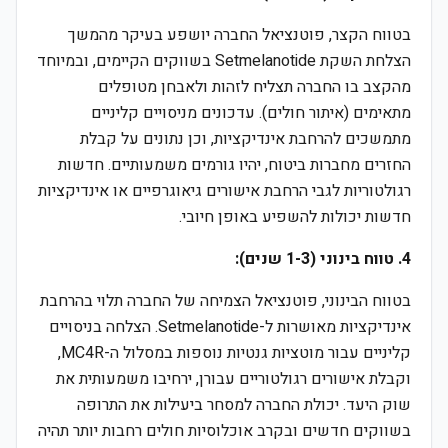
בטווח הקצר, פוטנציאל החברה יושפע בעיקר מהמשך
הצלחת השקת Setmelanotide בשווקים הקיימים, ובמיוחד
מהקצב בו החברה תצליח לזהות ולאבחן מטופלים
מתאימים (איתור חולים). עדכונים מניסויים קליניים
מתמשכים להרחבת אינדיקציות, וכן נתונים על קבלת
החזרים מחברות ביטוח, יהיו גורמים משמעותיים. חדשות
רגולטוריות לגבי הרחבת אישורים גיאוגרפיים או אינדיקציות
חדשות יכולות להשפיע באופן חיובי.
4. טווח בינוני (1-3 שנים):
בטווח הבינוני, פוטנציאל הצמיחה של החברה תלוי בהרחבת
אינדיקציות מאושרות ל-Setmelanotide. הצלחה בניסויים
קליניים עבור מוטציות גנטיות נוספות במסלול ה-MC4R,
וקבלת אישורים רגולטוריים עבורן, ירחיבו משמעותית את
שוק היעד. יכולת החברה למסחר ביעילות את התרופה
בשווקים חדשים ובקרב אוכלוסיות חולים רחבות יותר תהיה