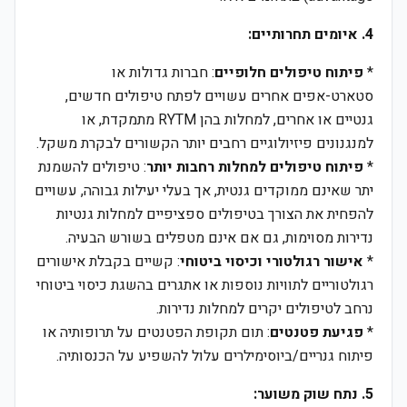
4. איומים תחרותיים:
*
פיתוח טיפולים חלופיים
: חברות גדולות או
סטארט-אפים אחרים עשויים לפתח טיפולים חדשים,
גנטיים או אחרים, למחלות בהן RYTM מתמקדת, או
למנגנונים פיזיולוגיים רחבים יותר הקשורים לבקרת משקל.
*
פיתוח טיפולים למחלות רחבות יותר
: טיפולים להשמנת
יתר שאינם ממוקדים גנטית, אך בעלי יעילות גבוהה, עשויים
להפחית את הצורך בטיפולים ספציפיים למחלות גנטיות
נדירות מסוימות, גם אם אינם מטפלים בשורש הבעיה.
*
אישור רגולטורי וכיסוי ביטוחי
: קשיים בקבלת אישורים
רגולטוריים לתוויות נוספות או אתגרים בהשגת כיסוי ביטוחי
נרחב לטיפולים יקרים למחלות נדירות.
*
פגיעת פטנטים
: תום תקופת הפטנטים על תרופותיה או
פיתוח גנריים/ביוסימילרים עלול להשפיע על הכנסותיה.
5. נתח שוק משוער: