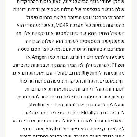
שחקן ייחודי בנוף הביוטכנולוגי, וזאת בזכות ההתמקדות
שלה בנישה ספציפית של מחלות מטבוליות נדירות. יתרונה
התחרותי המרכזי נובע מהיותה חלוצה בתחום טיפול
בהפרעות גנטיות של מערכת MC4R, כאשר אימסירי הוא
הטיפול היחיד המאושר כיום למספר אינדיקציות אלו. מה
שמשקיעים מפספסים לעיתים הוא העלות הגבוהה
והמורכבות בפיתוח תרופות יתום, מה שיוצר חסם כניסה
משמעותי למתחרים חדשים. חברות כמו Amgen או
Pfizer, למרות גודלן, לא תמיד מתמקדות בנישות כה צרות,
מה שמותיר ל-Rhythm מרחב פעולה. עם זאת, התחום אינו
חף מאתגרים. התחרות העיקרית מגיעה מפיתוח תרופות
יתום דומות על ידי חברות קטנות אחרות, או מחברות
גדולות יותר שמפתחות טיפולים רחבים יותר להשמנת יתר
שעלולים לגעת גם באוכלוסיות היעד של Rhythm.
לדוגמה, חברת Eli Lilly פיתחה טיפולים כמו מונג׳ארו
העשויים בעתיד להתרחב לאוכלוסיות נוספות, אם כי כרגע
לא לאינדיקציות הספציפיות של Rhythm. אתגר נוסף
טמון בגודל השוק המוגבל, שכן מדובר במחלות נדירות.