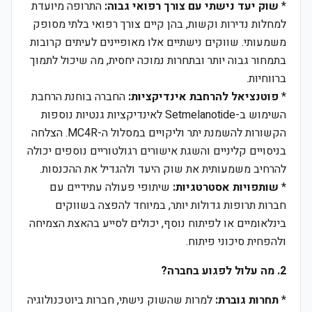
*
שוק יעד נישתי עם צורך רפואי גבוה:
התרופה מיועדת
למחלות נדירות וקשות, בהן קיים צורך רפואי בלתי מסופק
משמעותי. שווקים נישתיים אלו מאופיינים לעיתים קרובות
בתמחור גבוה יותר ובתחרות נמוכה יחסית, מה שיכול לתמוך
ברווחיות.
*
פוטנציאל להרחבת אינדיקציות:
החברה בוחנת הרחבת
השימוש ב-Setmelanotide לאינדיקציות גנטיות נוספות
הקשורות להשמנת יתר וליקויים במסלול ה-MC4R. הצלחה
בניסויים קליניים והשגת אישורים רגולטוריים נוספים יכולה
להרחיב משמעותית את שוק היעד ולהגדיל את ההכנסות.
*
שותפויות אסטרטגיות:
שיתופי פעולה עתידיים עם
חברות תרופות גדולות יותר, במיוחד להפצה בשווקים
בינלאומיים או לפיתוח נוסף, יכולים לסייע בהאצת הצמיחה
ולהפחית סיכוני פיתוח.
2. מה עלול לפגוע בחברה?
*
תחרות גוברת:
למרות שהשוק נישתי, חברות ביוטכנולוגיה