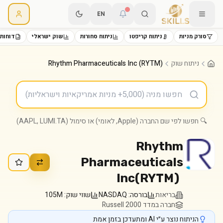
EN
סורק מניות
ניתוח קריפטו
ניתוח סחורות
שוק ישראלי
דוחות 
ניתוח שוק
Rhythm Pharmaceuticals Inc (RYTM)
🔍 חפשו לפי שם החברה (Apple, לאומי) או סימול (AAPL, LUMI.TA)
Rhythm
Pharmaceuticals
Inc
(
RYTM
)
בריאות
בורסה:
NASDAQ
שווי שוק:
105M
חברה במדד Russell 2000
הניתוח נוצר ע״י AI ומתעדכן בזמן אמת