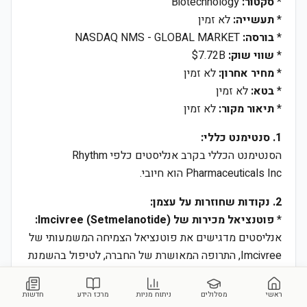
*
סקטור:
Biotechnology
*
תעשייה:
לא זמין
*
בורסה:
NASDAQ NMS - GLOBAL MARKET
*
שווי שוק:
$7.72B
*
מחיר אחרון:
לא זמין
*
בטא:
לא זמין
*
תיאור מקור:
לא זמין
1. סנטימנט כללי:
הסנטימנט הכללי בקרב אנליסטים כלפי Rhythm
Pharmaceuticals Inc הוא חיובי.
2. נקודות שחוזרות על עצמן:
*
פוטנציאל מכירות של Imcivree (Setmelanotide):
אנליסטים מדגישים את פוטנציאל הצמיחה המשמעותי של
Imcivree, התרופה המאושרת של החברה, לטיפול בהשמנת
יתר הנגרמת על ידי מחלות גנטיות נדירות. נרשמת התרחבות
באינדיקציות וגידול במספר המטופלים המאובחנים
ראשי
מסלולים
ניתוח מניות
מרכז הידע
חדשות