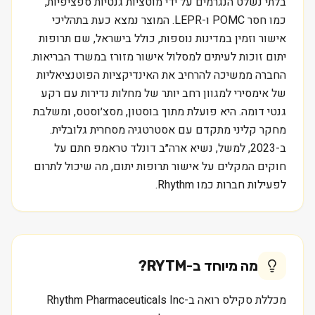
בלתי נשלט הנגרמים על ידי מוטציות גנטיות ספציפיות,
כמו חסר POMC ו-LEPR. המוצר נמצא כעת בתהליכי
אישור וזמין במדינות נוספות, כולל בישראל, שם תרופות
יתום זוכות לעיתים למסלול אישור מזורז במשרד הבריאות.
החברה ממשיכה להרחיב את האינדיקציות הפוטנציאליות
של אימסירי למגוון רחב יותר של מחלות נדירות עם רקע
גנטי דומה. היא פועלת מתוך בוסטון, מסצ׳וסטס, ומשלבת
מחקר קליני מתקדם עם אסטרטגיה מסחרית גלובלית.
ב-2023, למשל, נשיא ארה״ב דונלד טראמפ חתם על
חוקים המקלים על אישור תרופות יתום, מה שיכול לתרום
לפעילות חברות כמו Rhythm.
מה מיוחד ב-
RYTM
?
מכללת סקילס רואה ב-Rhythm Pharmaceuticals Inc