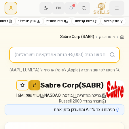
EN
סורק מניות
ניתוח קריפטו
ניתוח סחורות
שוק ישראלי
דוחות 
ניתוח שוק
Sabre Corp (SABR)
🔍 חפשו לפי שם החברה (Apple, לאומי) או סימול (AAPL, LUMI.TA)
Sabre Corp
(
SABR
)
צריכה מחזורית
בורסה:
NASDAQ
שווי שוק:
16M
חברה במדד Russell 2000
הניתוח נוצר ע״י AI ומתעדכן בזמן אמת