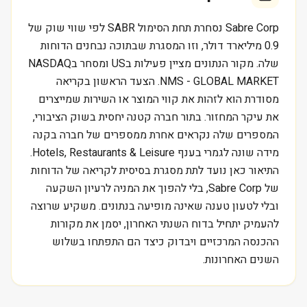
Sabre Corp נסחרת תחת הסימול SABR לפי שווי שוק של
0.9 מיליארד דולר, וזו המסגרת שבתוכה נבחנים הדוחות
שלה. מקור הנתונים מציין פעילות בUS ומסחר בNASDAQ
NMS - GLOBAL MARKET. הצעד הראשון בקריאה
מסודרת הוא לזהות את קווי המוצר או השירות שמייצרים
את עיקר המחזור. בתור חברה קטנה יחסית בשוק הציבורי,
המספרים שלה נקראים אחרת ממספרים של חברה בקנה
מידה שונה לגמרי בענף Hotels, Restaurants & Leisure.
התיאור כאן נועד לתת מסגרת בסיסית לקריאה של הדוחות
של Sabre Corp, בלי להפוך את המניה לרעיון השקעה
ובלי לטעון טענה שאינה מופיעה בנתונים. משקיע שרוצה
להעמיק יתחיל בדוח השנתי האחרון, יסמן את מקורות
ההכנסה המרכזיים ויבדוק כיצד הם התפתחו בשלוש
השנים האחרונות.