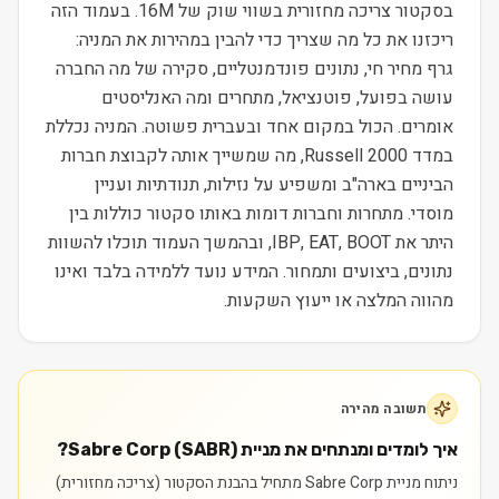
בסקטור צריכה מחזורית בשווי שוק של 16M. בעמוד הזה
ריכזנו את כל מה שצריך כדי להבין במהירות את המניה:
גרף מחיר חי, נתונים פונדמנטליים, סקירה של מה החברה
עושה בפועל, פוטנציאל, מתחרים ומה האנליסטים
אומרים. הכול במקום אחד ובעברית פשוטה. המניה נכללת
במדד Russell 2000, מה שמשייך אותה לקבוצת חברות
הביניים בארה"ב ומשפיע על נזילות, תנודתיות ועניין
מוסדי. מתחרות וחברות דומות באותו סקטור כוללות בין
היתר את IBP, EAT, BOOT, ובהמשך העמוד תוכלו להשוות
נתונים, ביצועים ותמחור. המידע נועד ללמידה בלבד ואינו
מהווה המלצה או ייעוץ השקעות.
תשובה מהירה
איך לומדים ומנתחים את מניית Sabre Corp (SABR)?
ניתוח מניית Sabre Corp מתחיל בהבנת הסקטור (צריכה מחזורית)