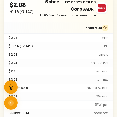
נתונים פיננסיים —
Sabre
$
2.08
Corp
SABR
-0.16
(
-7.14%
)
נתונים מתעדכנים בזמן אמת •
7 באוג׳, 18:06
נתוני מסחר
מחיר
$2.08
שינוי
$-0.16 (-7.14%)
פתיחה
$2.24
סגירה קודמת
$2.24
גבוה יומי
$2.3
נמוך יומי
$2.02
טווח 52 שבועות
$0.81 – $3.01
גבוה 52W
$3.01
AI
נמוך 52W
$0.81
נפח מסחר
3553995.00M