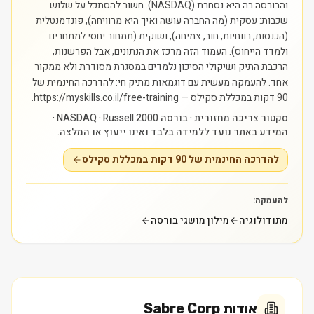
והבורסה בה היא נסחרת (NASDAQ). חשוב להסתכל על שלוש
שכבות: עסקית (מה החברה עושה ואיך היא מרוויחה), פונדמנטלית
(הכנסות, רווחיות, חוב, צמיחה), ושוקית (תמחור יחסי למתחרים
ולמדד הייחוס). העמוד הזה מרכז את הנתונים, אבל הפרשנות,
הרכבת התיק ושיקולי הסיכון נלמדים במסגרת מסודרת ולא ממקור
אחד.
להעמקה מעשית עם דוגמאות מתיק חי: להדרכה החינמית של
90 דקות במכללת סקילס — https://myskills.co.il/free-training.
סקטור צריכה מחזורית · בורסה NASDAQ · Russell 2000 ·
המידע באתר נועד ללמידה בלבד ואינו ייעוץ או המלצה.
להדרכה החינמית של 90 דקות במכללת סקילס
להעמקה:
מתודולוגיה
מילון מושגי בורסה
אודות
Sabre Corp