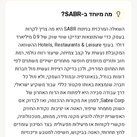
מה מיוחד ב-
SABR
?
השאלה המרכזית בניתוח SABR היא מה צריך לקרות
בעסק כדי שהתוצאות יצדיקו שווי שוק של 0.9 מיליארד
דולר. בענף Hotels, Restaurants & Leisure ההשוואה
המקובלת נעשית על קצב צמיחה, שיעור רווח גולמי, רמת
חוב ותזרים מזומנים חופשי. מתחרים ישירים משתנים לפי
תת התחום המדויק, ולכן בדיקה רצינית נעשית מול חברות
דומות בגודל, בגאוגרפיה ובמודל העסקי, ולא מול כל
חברה שנמצאת באותו סקטור כללי. עבור משקיע ישראלי,
דרך עבודה סבירה היא לפתוח את הדוח האחרון של
Sabre Corp, לסמן את מקורות ההכנסה, ואז לבדוק אם
השוק מתמחר שיפור, האטה או יציבות. נקודת החוזק
האפשרית יכולה להגיע מקנה מידה, ממותג, מטכנולוגיה,
מקשרי לקוחות או מיעילות תפעולית. בצד הסיכון עומדים
לחץ תחרותי, האטה בביקוש, חשיפה למטבע וריכוזיות