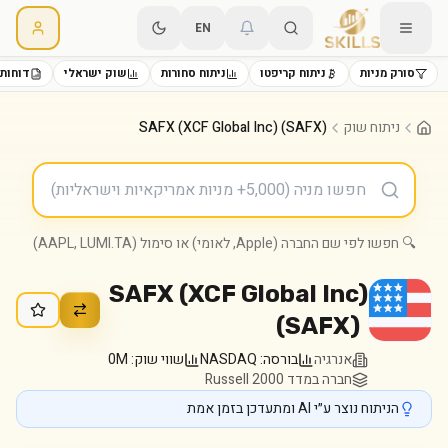
EN
סורק מניות
ניתוח קריפטו
ניתוח סחורות
שוק ישראלי
דוחות 
ניתוח שוק
SAFX (XCF Global Inc) (SAFX)
🔍 חפשו לפי שם החברה (Apple, לאומי) או סימול (AAPL, LUMI.TA)
SAFX (XCF Global Inc)
(
SAFX
)
אנרגיה
בורסה:
NASDAQ
שווי שוק:
0M
חברה במדד Russell 2000
הניתוח נוצר ע״י AI ומתעדכן בזמן אמת