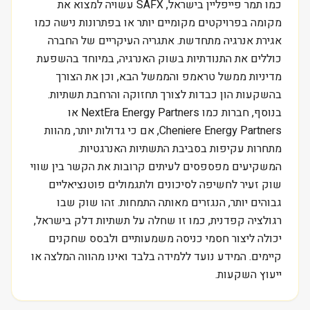
כמו תמר פייפליין בישראל, SAFX עשויה למצוא את
מקומה בפרויקטים מקומיים יותר או בפתרונות נישה כמו
אגירת אנרגיה מתחדשת. אתגריה העיקריים של החברה
כוללים את התנודתיות בשוק האנרגיה, במיוחד בהשפעת
מדיניות ממשל טראמפ והממשל הבא, וכן את הצורך
בהשקעות הון כבדות לצורך תחזוקה והרחבת תשתיות.
בנוסף, חברות כמו NextEra Energy Partners או
Cheniere Energy Partners, אם כי גדולות יותר, מהוות
מתחרות עקיפות בסביבת התשתיות האנרגטיות.
המשקיעים מפספסים לעיתים קרובות את הקשר בין שווי
שוק זעיר לחשיפה לסיכונים ולתגמולים פוטנציאליים
גבוהים יותר, הנגזרים מאותה התמחות. זהו שוק שבו
רגולציה קפדנית, כמו זו שחלה על תשתיות דלק בישראל,
יכולה ליצור חסמי כניסה משמעותיים ולבסס שחקנים
קיימים. המידע נועד ללמידה בלבד ואינו מהווה המלצה או
ייעוץ השקעות.