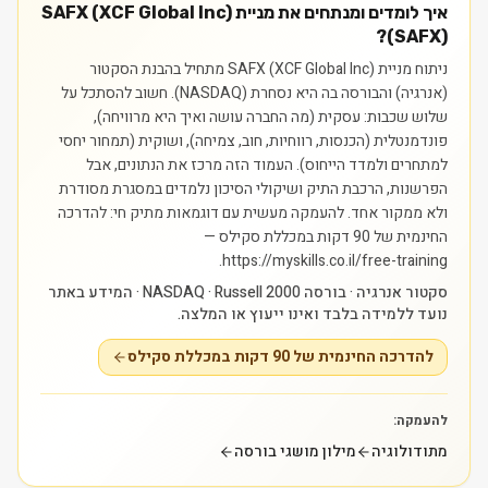
איך לומדים ומנתחים את מניית SAFX (XCF Global Inc)
(SAFX)?
ניתוח מניית SAFX (XCF Global Inc) מתחיל בהבנת הסקטור
(אנרגיה) והבורסה בה היא נסחרת (NASDAQ). חשוב להסתכל על
שלוש שכבות: עסקית (מה החברה עושה ואיך היא מרוויחה),
פונדמנטלית (הכנסות, רווחיות, חוב, צמיחה), ושוקית (תמחור יחסי
למתחרים ולמדד הייחוס). העמוד הזה מרכז את הנתונים, אבל
הפרשנות, הרכבת התיק ושיקולי הסיכון נלמדים במסגרת מסודרת
ולא ממקור אחד.
להעמקה מעשית עם דוגמאות מתיק חי: להדרכה
החינמית של 90 דקות במכללת סקילס —
https://myskills.co.il/free-training.
סקטור אנרגיה · בורסה NASDAQ · Russell 2000 · המידע באתר
נועד ללמידה בלבד ואינו ייעוץ או המלצה.
להדרכה החינמית של 90 דקות במכללת סקילס
להעמקה:
מתודולוגיה
מילון מושגי בורסה