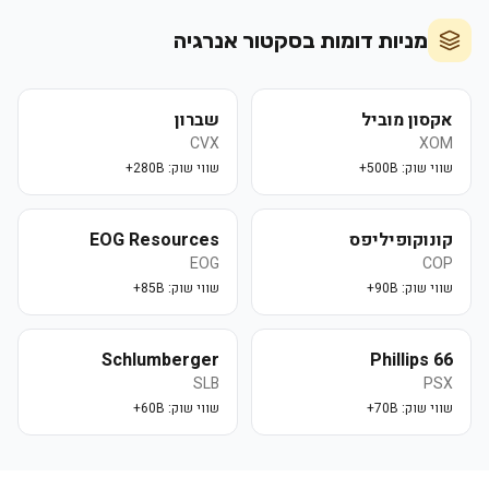
מניות דומות בסקטור
אנרגיה
אקסון מוביל
שברון
CVX
XOM
שווי שוק:
500B+
שווי שוק:
280B+
קונוקופיליפס
EOG Resources
EOG
COP
שווי שוק:
90B+
שווי שוק:
85B+
Schlumberger
Phillips 66
SLB
PSX
שווי שוק:
70B+
שווי שוק:
60B+