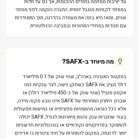
על יציבות מסוימת בתזרים ההכנסות, אך גם על תלות
במספר לקוחות מוגבל יחסית. החברה הוקמה לפני מספר
שנים, ומאז היא בונה את מעמדה בהדרגה, תוך התמודדות
עם תנודות במחירי הסחורות ובסביבה הרגולטורית.
מה מיוחד ב-
SAFX
?
בסקטור האנרגיה בארה״ב, שווי שוק של 0.1 מיליארד
דולר מציב את SAFX כשחקן נישה, לצד ענקיות כמו
אקסון מוביל (שווי שוק של כ-450 מיליארד דולר) או
שברון. היתרון התחרותי של SAFX אינו נובע מקנה מידה,
אלא ככל הנראה מהתמחות ספציפית או גמישות תפעולית.
בעוד שחברות ענק נהנות מיתרונות לגודל, SAFX יכולה
להתמקד בפרויקטים נקודתיים או בטכנולוגיות חדשניות
יותר. לדוגמה, במקום להתחרות על חוזי צינורות גז אדירים