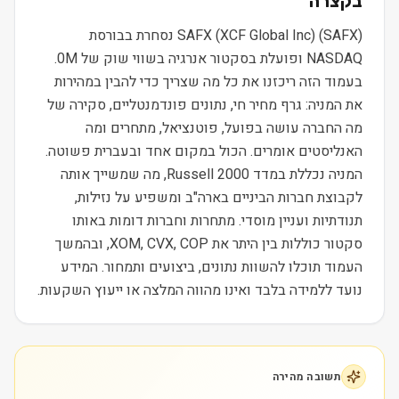
בקצרה
SAFX (XCF Global Inc) (SAFX) נסחרת בבורסת
NASDAQ ופועלת בסקטור אנרגיה בשווי שוק של 0M.
בעמוד הזה ריכזנו את כל מה שצריך כדי להבין במהירות
את המניה: גרף מחיר חי, נתונים פונדמנטליים, סקירה של
מה החברה עושה בפועל, פוטנציאל, מתחרים ומה
האנליסטים אומרים. הכול במקום אחד ובעברית פשוטה.
המניה נכללת במדד Russell 2000, מה שמשייך אותה
לקבוצת חברות הביניים בארה"ב ומשפיע על נזילות,
תנודתיות ועניין מוסדי. מתחרות וחברות דומות באותו
סקטור כוללות בין היתר את XOM, CVX, COP, ובהמשך
העמוד תוכלו להשוות נתונים, ביצועים ותמחור. המידע
נועד ללמידה בלבד ואינו מהווה המלצה או ייעוץ השקעות.
תשובה מהירה