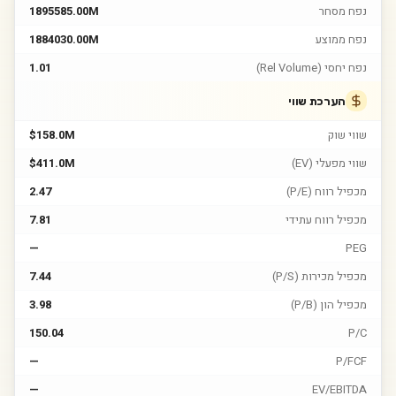
נפח מסחר
1895585.00M
נפח ממוצע
1884030.00M
נפח יחסי (Rel Volume)
1.01
הערכת שווי
שווי שוק
$158.0M
שווי מפעלי (EV)
$411.0M
מכפיל רווח (P/E)
2.47
מכפיל רווח עתידי
7.81
—
PEG
מכפיל מכירות (P/S)
7.44
מכפיל הון (P/B)
3.98
150.04
P/C
—
P/FCF
—
EV/EBITDA