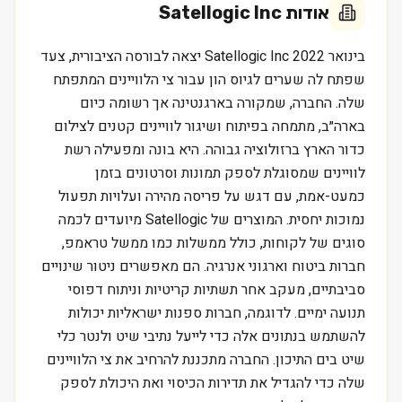
אודות
Satellogic Inc
בינואר 2022 Satellogic Inc יצאה לבורסה הציבורית, צעד
שפתח לה שערים לגיוס הון עבור צי הלוויינים המתפתח
שלה. החברה, שמקורה בארגנטינה אך רשומה כיום
בארה״ב, מתמחה בפיתוח ושיגור לוויינים קטנים לצילום
כדור הארץ ברזולוציה גבוהה. היא בונה ומפעילה רשת
לוויינים שמסוגלת לספק תמונות וסרטונים בזמן
כמעט-אמת, עם דגש על פריסה מהירה ועלויות תפעול
נמוכות יחסית. המוצרים של Satellogic מיועדים לכמה
סוגים של לקוחות, כולל ממשלות כמו ממשל טראמפ,
חברות ביטוח וארגוני אנרגיה. הם מאפשרים ניטור שינויים
סביבתיים, מעקב אחר תשתיות קריטיות וניתוח דפוסי
תנועה ימיים. לדוגמה, חברות ספנות ישראליות יכולות
להשתמש בנתונים אלה כדי לייעל נתיבי שיט ולנטר כלי
שיט בים התיכון. החברה מתכננת להרחיב את צי הלוויינים
שלה כדי להגדיל את תדירות הכיסוי ואת היכולת לספק