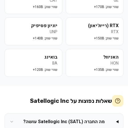
CAT
GE
שווי שוק:
170B+
שווי שוק:
160B+
RTX (ריית'יאון)
יוניון פסיפיק
UNP
RTX
שווי שוק:
150B+
שווי שוק:
140B+
האניוול
בואינג
BA
HON
שווי שוק:
135B+
שווי שוק:
120B+
שאלות נפוצות על
Satellogic Inc
מה החברה Satellogic Inc (SATL) עושה?