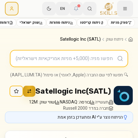
EN
סורק מניות
ניתוח קריפטו
ניתוח סחורות
שוק ישראלי
דוחות 
ניתוח שוק
Satellogic Inc (SATL)
🔍 חפשו לפי שם החברה (Apple, לאומי) או סימול (AAPL, LUMI.TA)
Satellogic Inc
(
SATL
)
תעשייה
בורסה:
NASDAQ
שווי שוק:
12M
חברה במדד Russell 2000
הניתוח נוצר ע״י AI ומתעדכן בזמן אמת