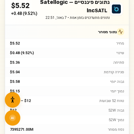
נתונים פיננסיים —
Satellogic
$
5.52
Inc
SATL
+
0.48
(
9.52%
)
נתונים מתעדכנים בזמן אמת •
7 באוג׳, 22:51
נתוני מסחר
מחיר
$5.52
שינוי
$0.48 (9.52%)
פתיחה
$5.36
סגירה קודמת
$5.04
גבוה יומי
$5.58
נמוך יומי
$5.15
טווח 52 שבועות
$1.25 – $12
גבוה 52W
$12
AI
נמוך 52W
$1.25
נפח מסחר
7395271.00M