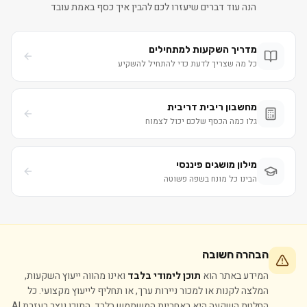
הנה עוד דברים שיעזרו לכם להבין איך כסף באמת עובד
מדריך השקעות למתחילים
כל מה שצריך לדעת כדי להתחיל להשקיע
מחשבון ריבית דריבית
גלו כמה הכסף שלכם יכול לצמוח
מילון מושגים פיננסי
הבינו כל מונח בשפה פשוטה
הבהרה חשובה
המידע באתר הוא
תוכן לימודי בלבד
ואינו מהווה ייעוץ השקעות,
המלצה לקנות או למכור ניירות ערך, או תחליף לייעוץ מקצועי. כל
החלטת השקעה היא באחריות המשתמש בלבד. התוכן נוצר בעזרת AI