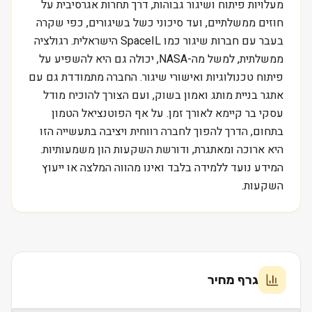
מעלויות פיתוח ושיגור גבוהות, דרך תחרות אגרסיבית על
חוזים ממשלתיים, ועד סיכוני כשל בשיגורים, כפי שקרה
בעבר עם חברות שיגור כמו SpaceIL הישראלית. רגולציה
ממשלתית, למשל מה-NASA, יכולה גם היא להשפיע על
פיתוח טכנולוגיות ואישורי שיגור. החברה מתמודדת גם עם
אתגר בניית מותג ואמון בשוק, ועם הצורך להוכיח מודל
עסקי בר קיימא לאורך זמן. על אף הפוטנציאל הטמון
בתחום, הדרך להפוך לחברה רווחית ויציבה בתעשייה הזו
היא ארוכה ומאתגרת, ודורשת השקעות הון משמעותיות.
המידע נועד ללמידה בלבד ואינו מהווה המלצה או ייעוץ
השקעות.
גרף מחיר