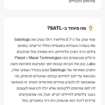
שירותים גלובליים.
מה מיוחד ב-
SATL
?
שווי שוק של כ-0.7 מיליארד דולר מציב את Satellogic
Inc בעמדה מעניינת בתעשיית החלל הדינמית. בתחום
צילום כדור הארץ מלוויינים, היא מתחרה מול שחקנים
גדולים ומבוססים כמו Maxar Technologies ו-Planet
Labs, וגם מול חברות קטנות יותר המציעות פתרונות נישה.
היתרון התחרותי של Satellogic טמון במודל העסקי שלה,
המבוסס על ייצור לוויינים קטנים ושיגורים תכופים, מה
שמאפשר לה להציע מחירים תחרותיים יחסית. זה מאפשר
לה לתת שירותים ללקוחות שלא יכלו להרשות לעצמם
בעבר צילומים לווייניים יקרים. אבל, מה שמשקיעים
צריכים לזכור הוא שהשוק הזה רווי באתגרים, החל