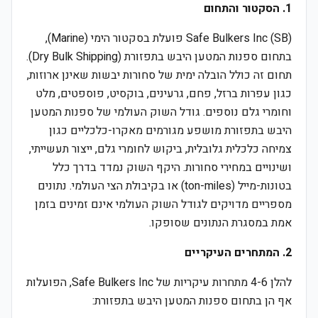
1. הסקטור והתחום
Safe Bulkers Inc (SB) פועלת בסקטור הימי (Marine),
בתחום ספנות המטען היבש בתפזורת (Dry Bulk Shipping).
תחום זה כולל הובלה ימית של סחורות יבשות שאינן ארוזות,
כגון עפרות ברזל, פחם, גרעינים, בוקסיט, פוספטים, מלט
וחומרי גלם נוספים. גודל השוק העולמי של ספנות המטען
היבש בתפזורת מושפע מגורמים מאקרו-כלכליים כגון
צמיחה כלכלית גלובלית, ביקוש לחומרי גלם, ייצור תעשייתי,
ושינויים במחירי סחורות. היקף השוק נמדד בדרך כלל
בטונות-מייל (ton-miles) או בקיבולת הצי העולמי. נתונים
מספריים מדויקים לגודל השוק העולמי אינם זמינים בזמן
אמת במסגרת הנתונים שסופקו.
2. המתחרים העיקריים
להלן 4-6 מתחרות עיקריות של Safe Bulkers Inc, הפועלות
אף הן בתחום ספנות המטען היבש בתפזורת: