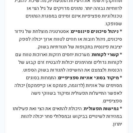
תחזוקה) ולשפר את היעילות התפעולית, מה שיכול להוביל
לרווחיות גבוהה יותר. נתונים מדויקים על גיל הצי או
טכנולוגיות ספציפיות אינם זמינים במסגרת הנתונים
שסופקו.
*
ניהול סיכונים פיננסיים
: אסטרטגיה מוצלחת של גידור
סיכונים, ניהול חובות או חוזים לטווח ארוך יכולה לספק
יציבות פיננסית בתקופות של תנודתיות בשוק.
*
קשרי לקוחות
: מערכות יחסים חזקות וארוכות טווח עם
לקוחות גדולים ומהימנים יכולות להבטיח זרם קבוע של
הכנסות ולצמצם את החשיפה לתנודות בשוק הספוט.
*
מיקוד בסוגי אוניות ספציפיים
: התמחות בסוגים
מסוימים של אוניות (לדוגמה, פנמקס או קייפמקס) יכולה
לאפשר התייעלות תפעולית ומיקוד בשווקי נישה
ספציפיים.
*
גמישות תפעולית
: היכולת להתאים את הצי ואת פעילותו
במהירות לשינויים בביקוש ובמסלולי סחר יכולה להוות
יתרון.