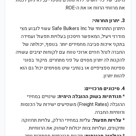
מיטבי של כלי השיט. ללא נתונים מספריים, לא ניתן לכמת
את מרווחי הרווח או את ה-ROE.
3. יתרון תחרותי:
היתרון התחרותי של Safe Bulkers Inc עשוי לנבוע מצי
מודרני ויעיל, המאפשר חיסכון בעלויות תפעול ועמידה
בתקני איכות סביבה מחמירים יותר. בנוסף, יכולתה של
החברה לנהל חוזים ארוכי טווח עם לקוחות יציבים עשויה
להקנות לה יתרון מסוים על פני מתחרים. מיקוד בסוגי
ספינות ספציפיים או בנתיבי שיט מסוימים יכול גם הוא
להוות יתרון.
4. סיכונים מרכזיים:
*
תנודתיות בשוק ההובלה הימית:
שינויים במחירי
ההובלה (Freight Rates) משפיעים ישירות על הכנסות
ורווחיות החברה.
*
עלויות תפעול:
עליות במחירי הדלק, עלויות תחזוקה
ותיקונים, ועלויות צוות יכולות לשחוק את הרווחיות.