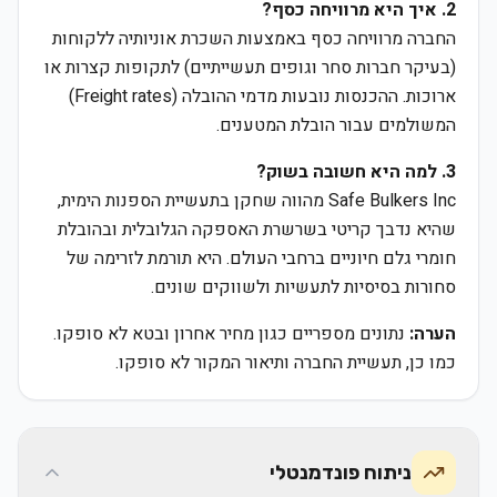
2. איך היא מרוויחה כסף?
החברה מרוויחה כסף באמצעות השכרת אוניותיה ללקוחות
(בעיקר חברות סחר וגופים תעשייתיים) לתקופות קצרות או
ארוכות. ההכנסות נובעות מדמי ההובלה (Freight rates)
המשולמים עבור הובלת המטענים.
3. למה היא חשובה בשוק?
Safe Bulkers Inc מהווה שחקן בתעשיית הספנות הימית,
שהיא נדבך קריטי בשרשרת האספקה הגלובלית ובהובלת
חומרי גלם חיוניים ברחבי העולם. היא תורמת לזרימה של
סחורות בסיסיות לתעשיות ולשווקים שונים.
הערה:
נתונים מספריים כגון מחיר אחרון ובטא לא סופקו.
כמו כן, תעשיית החברה ותיאור המקור לא סופקו.
ניתוח פונדמנטלי