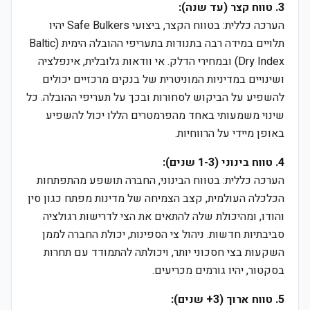
3. טווח קצר (עד שנה):
הערכה כללית: בטווח הקצר, ביצועי Safe Bulkers יהיו
תלויים במידה רבה בתנודות בתעריפי ההובלה הימית (Baltic
Dry Index) ובמחירי הדלק. אי וודאות גלובלית, אינפלציה
ושינויים במדיניות המוניטרית של בנקים מרכזיים יכולים
להשפיע על הביקוש לסחורות ובכך על תעריפי ההובלה. כל
שינוי משמעותי באחד מהפרמטרים הללו יכול להשפיע
באופן מיידי על הרווחיות.
4. טווח בינוני (1-3 שנים):
הערכה כללית: בטווח הבינוני, החברה תושפע מהתפתחות
הכלכלה העולמית, קצב הצמיחה של מדינות מפתח כגון סין
והודו, ומהיכולת שלה להתאים את הצי לדרישות רגולציה
סביבתיות חדשות. ניהול צי הספינות, יכולת החברה לממן
השקעות בצי חסכוני יותר, ויכולתה להתמודד עם תחרות
בסקטור, יהיו גורמים מכריעים.
5. טווח ארוך (3+ שנים):