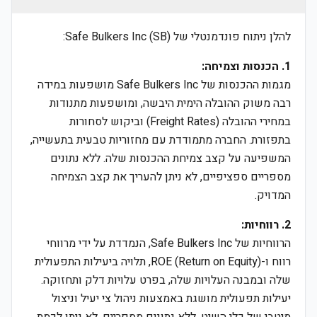
להלן ניתוח פונדמנטלי של Safe Bulkers Inc (SB):
1. הכנסות וצמיחה:
מגמות ההכנסות של Safe Bulkers Inc מושפעות במידה
רבה משוק ההובלה הימית היבשה, ומושפעות מתנודות
במחירי ההובלה (Freight Rates) וביקוש לסחורות
בתפזורת. החברה מתמודדת עם מחזוריות טבעית בתעשייה,
המשפיעה על קצב צמיחת ההכנסות שלה. ללא נתונים
מספריים ספציפיים, לא ניתן להעריך את קצב הצמיחה
המדויק.
2. רווחיות:
הרווחיות של Safe Bulkers Inc, הנמדדת על ידי מרווחי
רווח ו-ROE (Return on Equity), תלויה ביעילות התפעולית
שלה ובמבנה העלויות שלה, בפרט עלויות דלק ותחזוקה.
יעילות תפעולית מושגת באמצעות ניהול צי יעיל וניצול