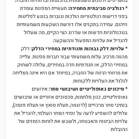
בתעריפים ולפגוע משמעותית בהכנסות וברווחיות החברה.
*
רגולציה סביבתית מחמירה:
תעשיית הספנות עומדת
בפני דרישות רגולטוריות הולכות וגוברות בנוגע לפליטות
וזיהום. עמידה בתקנים אלו דורשת השקעות משמעותיות
בטכנולוגיות חדשות או שדרוג הצי הקיים, מה שעלול
להגדיל את עלויות התפעול וההשקעה.
*
עלויות דלק גבוהות ותנודתיות במחירי הדלק:
דלק
מהווה מרכיב עלות משמעותי עבור חברות ספנות. עלייה
במחירי הדלק, או תנודתיות חדה במחירים, עלולה לשחוק
את מרווחי הרווח של החברה, במיוחד אם היא אינה מצליחה
לגלגל את העלויות ללקוחות.
*
סיכונים גאופוליטיים ושיבושי סחר:
אירועים
גאופוליטיים, כגון מלחמות, סכסוכים אזוריים או שיבושים
בנתיבי סחר מרכזיים (לדוגמה, תעלת סואץ או תעלת פנמה),
עלולים להשפיע לרעה על נפחי הסחר העולמי, להגדיל את
עלויות הביטוח והאבטחה, ולשבש את לוחות הזמנים של
ההובלות.