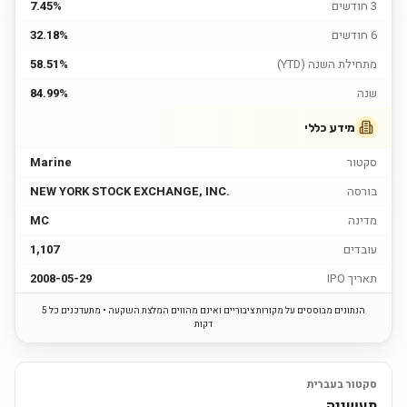
3 חודשים
7.45%
6 חודשים
32.18%
מתחילת השנה (YTD)
58.51%
שנה
84.99%
מידע כללי
סקטור
Marine
בורסה
NEW YORK STOCK EXCHANGE, INC.
מדינה
MC
עובדים
1,107
תאריך IPO
2008-05-29
הנתונים מבוססים על מקורות ציבוריים ואינם מהווים המלצת השקעה • מתעדכנים כל 5
דקות
סקטור בעברית
תעשייה