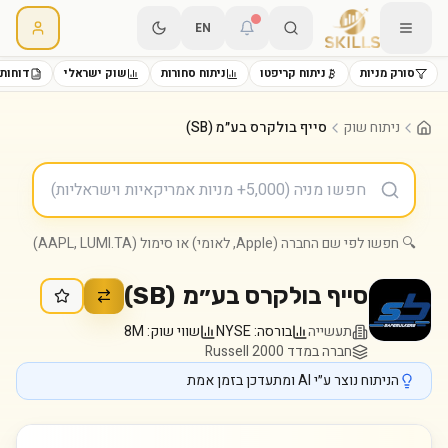
EN
סורק מניות
ניתוח קריפטו
ניתוח סחורות
שוק ישראלי
דוחות 
ניתוח שוק
סייף בולקרס בע״מ (SB)
🔍 חפשו לפי שם החברה (Apple, לאומי) או סימול (AAPL, LUMI.TA)
סייף בולקרס בע״מ
(
SB
)
תעשייה
בורסה:
NYSE
שווי שוק:
8M
חברה במדד Russell 2000
הניתוח נוצר ע״י AI ומתעדכן בזמן אמת