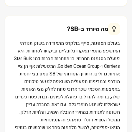
מה מיוחד ב-
SB
?
בעולם הספנות, סייף בולקרס מתמודדת בשוק תנודתי
המושפע מתנאי מאקרו גלובליים וביקוש לסחורות. היא
פועלת בסגמנט תחרותי, בו מתחרות חברות כמו Star Bulk
Carriers ו-Golden Ocean Group, המפעילות אף הן ציי
אוניות גדולים. היתרון התחרותי של SB טמון בצי יחסית
מודרני ובמדיניות תפעולית השואפת למזער סיכונים
באמצעות הסכמי שכר ארוכי טווח לחלק מצי האוניות
שלה, בדומה למודל בו פועלת לעיתים חברת פטרוכימיים
ישראלית לשינוע חומרי גלם. עם זאת, החברה עדיין
חשופה לתנודות במחירי ההובלה הימית, ועלויות הדלק.
ממשל הנשיא דונלד טראמפ וההתפתחויות
הגיאו-פוליטיות, למשל מלחמות סחר או שיבושים בנתיבי