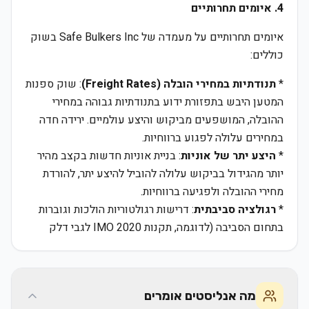
4. איומים תחרותיים
איומים תחרותיים על מעמדה של Safe Bulkers Inc בשוק
כוללים:
*
תנודתיות במחירי הובלה (Freight Rates)
: שוק ספנות
המטען היבש בתפזורת ידוע בתנודתיות גבוהה במחירי
ההובלה, המושפעים מביקוש והיצע עולמיים. ירידה חדה
במחירים עלולה לפגוע ברווחיות.
*
היצע יתר של אוניות
: בניית אוניות חדשות בקצב מהיר
יותר מהגידול בביקוש עלולה להוביל להיצע יתר, להורדת
מחירי ההובלה ולפגיעה ברווחיות.
*
רגולציה סביבתית
: דרישות רגולטוריות הולכות וגוברות
בתחום הסביבה (לדוגמה, תקנות IMO 2020 לגבי דלק
מה אנליסטים אומרים