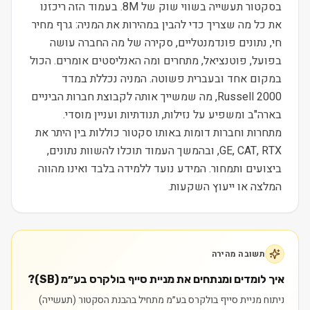
בסקטור תעשייה בשווי שוק של 8M. בעמוד הזה ריכזנו
את כל מה שצריך כדי להבין במהירות את המניה: גרף מחיר
חי, נתונים פונדמנטליים, סקירה של מה החברה עושה
בפועל, פוטנציאל, מתחרים ומה האנליסטים אומרים. הכול
במקום אחד ובעברית פשוטה. המניה נכללת במדד
Russell 2000, מה שמשייך אותה לקבוצת חברות הביניים
בארה"ב ומשפיע על נזילות, תנודתיות ועניין מוסדי.
מתחרות וחברות דומות באותו סקטור כוללות בין היתר את
GE, CAT, RTX, ובהמשך העמוד תוכלו להשוות נתונים,
ביצועים ותמחור. המידע נועד ללמידה בלבד ואינו מהווה
המלצה או ייעוץ השקעות.
תשובה מהירה
איך לומדים ומנתחים את מניית סייף בולקרס בע״מ (SB)?
ניתוח מניית סייף בולקרס בע״מ מתחיל בהבנת הסקטור (תעשייה)