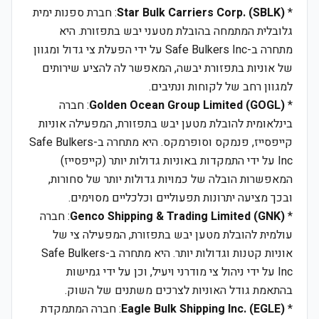
*
Star Bulk Carriers Corp. (SBLK)
: חברת ספנות ימית
גלובלית המתמחה בהובלת מטעני יבש בתפזורת. היא
מתחרה ב-Safe Bulkers Inc על ידי הפעלת צי גדול ומגוון
של אוניות בתפזורת יבשה, המאפשר לה להציע שירותים
למגוון רחב של לקוחות ונתיבים.
*
Golden Ocean Group Limited (GOGL)
: חברה
בינלאומית להובלת מטען יבש בתפזורת, המפעילה אוניות
קייפסייז, פנמקס וסופרמקס. היא מתחרה ב-Safe Bulkers
Inc על ידי התמקדות באוניות גדולות יותר (קייפסייז)
המאפשרות הובלה של כמויות גדולות יותר של סחורות,
ובכך מציעה יתרונות תפעוליים וכלכליים מסוימים.
*
Genco Shipping & Trading Limited (GNK)
: חברה
עולמית להובלת מטען יבש בתפזורת, המפעילה צי של
אוניות קטנות וגדולות יותר. היא מתחרה ב-Safe Bulkers
Inc על ידי ניהול צי מודרני ויעיל, וכן על ידי גמישות
בהתאמת גודל האוניות לצרכים משתנים של השוק.
*
Eagle Bulk Shipping Inc. (EGLE)
: חברה המתמקדת