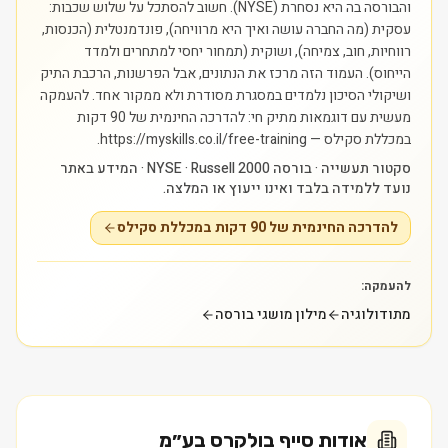
והבורסה בה היא נסחרת (NYSE). חשוב להסתכל על שלוש שכבות:
עסקית (מה החברה עושה ואיך היא מרוויחה), פונדמנטלית (הכנסות,
רווחיות, חוב, צמיחה), ושוקית (תמחור יחסי למתחרים ולמדד
הייחוס). העמוד הזה מרכז את הנתונים, אבל הפרשנות, הרכבת התיק
ושיקולי הסיכון נלמדים במסגרת מסודרת ולא ממקור אחד.
להעמקה
מעשית עם דוגמאות מתיק חי: להדרכה החינמית של 90 דקות
במכללת סקילס — https://myskills.co.il/free-training.
סקטור תעשייה · בורסה NYSE · Russell 2000 · המידע באתר
נועד ללמידה בלבד ואינו ייעוץ או המלצה.
להדרכה החינמית של 90 דקות במכללת סקילס
להעמקה:
מתודולוגיה
מילון מושגי בורסה
אודות
סייף בולקרס בע״מ