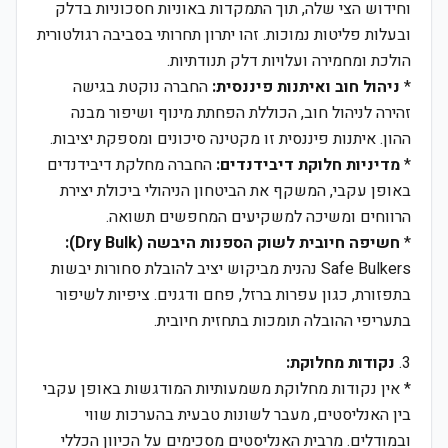
וחידוש הצי שלה, תוך התמקדות באוניות חסכוניות בדלק
ובעלות פליטות נמוכות. זהו יתרון תחרותי בסביבה רגולטורית
הולכת ומחמירה ועלויות דלק תנודתיות.
*
ניהול חוב ואיתנות פיננסית:
החברה נוקטת בגישה
זהירה לניהול חוב, הכוללת הפחתת מינוף ושיפור מבנה
ההון. איתנות פיננסית זו מקטינה סיכונים ומספקת יציבות.
*
מדיניות חלוקת דיבידנדים:
החברה מחלקת דיבידנדים
באופן עקבי, המשקף את הביטחון הניהולי ביכולת יצירת
הרווחים ומשיכה למשקיעים המחפשים תשואה.
*
חשיפה חיובית לשוק הספנות היבשה (Dry Bulk):
Safe Bulkers נהנית מביקוש יציב להובלת סחורות יבשות
בתפזורת, כגון עפרות ברזל, פחם ודגנים. ציפיות לשיפור
בתעריפי ההובלה תומכות בתחזית חיובית.
3.
נקודות מחלוקת:
* אין נקודות מחלוקת משמעותיות המודגשות באופן עקבי
בין האנליסטים, מעבר לשונות טבעית בהערכות שווי
ובמודלים. מרבית האנליסטים מסכימים על הכיוון הכללי