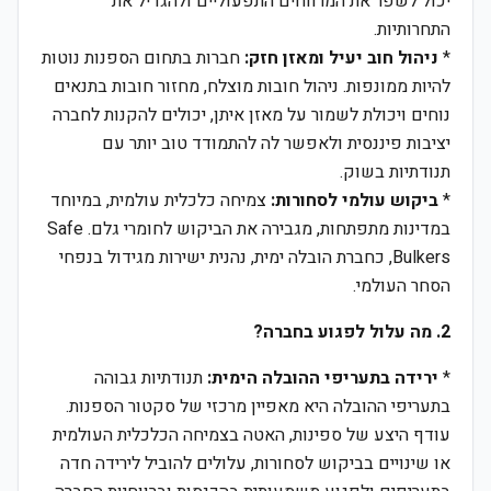
יכול לשפר את המרווחים התפעוליים ולהגדיל את
התחרותיות.
*
ניהול חוב יעיל ומאזן חזק:
חברות בתחום הספנות נוטות
להיות ממונפות. ניהול חובות מוצלח, מחזור חובות בתנאים
נוחים ויכולת לשמור על מאזן איתן, יכולים להקנות לחברה
יציבות פיננסית ולאפשר לה להתמודד טוב יותר עם
תנודתיות בשוק.
*
ביקוש עולמי לסחורות:
צמיחה כלכלית עולמית, במיוחד
במדינות מתפתחות, מגבירה את הביקוש לחומרי גלם. Safe
Bulkers, כחברת הובלה ימית, נהנית ישירות מגידול בנפחי
הסחר העולמי.
2. מה עלול לפגוע בחברה?
*
ירידה בתעריפי ההובלה הימית:
תנודתיות גבוהה
בתעריפי ההובלה היא מאפיין מרכזי של סקטור הספנות.
עודף היצע של ספינות, האטה בצמיחה הכלכלית העולמית
או שינויים בביקוש לסחורות, עלולים להוביל לירידה חדה