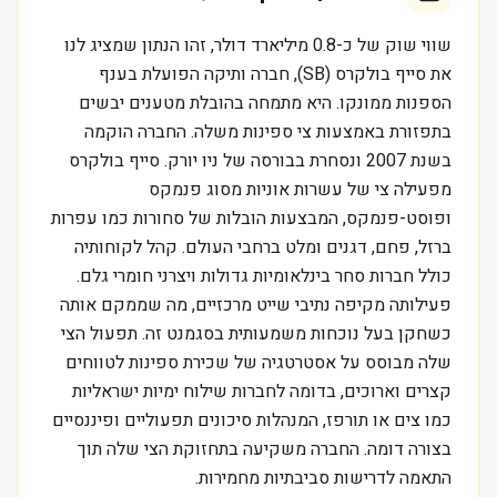
שווי שוק של כ-0.8 מיליארד דולר, זהו הנתון שמציג לנו
את סייף בולקרס (SB), חברה ותיקה הפועלת בענף
הספנות ממונקו. היא מתמחה בהובלת מטענים יבשים
בתפזורת באמצעות צי ספינות משלה. החברה הוקמה
בשנת 2007 ונסחרת בבורסה של ניו יורק. סייף בולקרס
מפעילה צי של עשרות אוניות מסוג פנמקס
ופוסט-פנמקס, המבצעות הובלות של סחורות כמו עפרות
ברזל, פחם, דגנים ומלט ברחבי העולם. קהל לקוחותיה
כולל חברות סחר בינלאומיות גדולות ויצרני חומרי גלם.
פעילותה מקיפה נתיבי שייט מרכזיים, מה שממקם אותה
כשחקן בעל נוכחות משמעותית בסגמנט זה. תפעול הצי
שלה מבוסס על אסטרטגיה של שכירת ספינות לטווחים
קצרים וארוכים, בדומה לחברות שילוח ימיות ישראליות
כמו צים או תורפז, המנהלות סיכונים תפעוליים ופיננסיים
בצורה דומה. החברה משקיעה בתחזוקת הצי שלה תוך
התאמה לדרישות סביבתיות מחמירות.