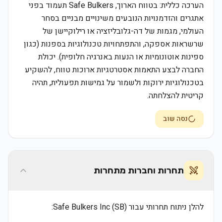
הערכה כללית: בטווח הארוך, Safe Bulkers תעמוד בפני
אתגרים והזדמנויות הנובעים משינויים מבניים בסחר
העולמי, מגמות של דה-גלובליזציה או רילוקיישן של
שרשראות אספקה, והתפתחויות טכנולוגיות בספנות (כגון
ספינות אוטונומיות או הנעות באנרגיה חלופית). יכולת
החברה לבצע התאמות אסטרטגיות ארוכות טווח, להשקיע
בטכנולוגיות ירוקות ולשמור על גמישות תפעולית, תהיה
קריטית להצלחתה.
נסה שוב
תחרות וחברות מתחרות
להלן ניתוח תחרותי עבור Safe Bulkers Inc (SB):