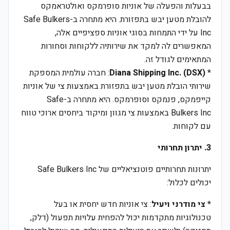
בבעלות והפעלה של אוניות סופרמקס ואולטראמקס
להובלת מטען יבש בתפזורת. היא מתחרה ב-Safe Bulkers
Inc על ידי התמחות בסוגי אוניות ספציפיים אלה,
המאפשרים לה למקד את שירותיה ללקוחות וסחורות
המתאימים לגודל זה.
*
Diana Shipping Inc. (DSX)
: חברה עולמית המספקת
שירותי הובלת מטען יבש בתפזורת באמצעות צי של אוניות
קייפמקס, פנמקס וסופרמקס. היא מתחרה ב-Safe
Bulkers Inc באמצעות צי מגוון ומיקוד ביחסים ארוכי טווח
עם לקוחות.
3. יתרון תחרותי
יתרונות תחרותיים פוטנציאליים של Safe Bulkers Inc
יכולים לכלול:
*
צי מודרני ויעיל
: צי אוניות חדש יחסית או בעל
טכנולוגיות מתקדמות יכול להפחית עלויות תפעול (דלק,