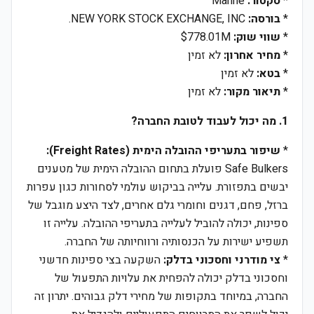
*
סקטור:
Marine
*
בורסה:
NEW YORK STOCK EXCHANGE, INC.
*
שווי שוק:
$778.01M
*
מחיר אחרון:
לא זמין
*
בטא:
לא זמין
*
תיאור מקור:
לא זמין
1. מה יכול לעבוד לטובת החברה?
*
שיפור בתעריפי ההובלה הימית (Freight Rates):
Safe Bulkers פועלת בתחום ההובלה הימית של מטענים
יבשים בתפזורת. עלייה בביקוש עולמי לסחורות כגון עפרות
ברזל, פחם, דגנים וחומרי גלם אחרים, לצד היצע מוגבל של
ספינות, יכולה להוביל לעלייה בתעריפי ההובלה. עלייה זו
תשפיע ישירות על הכנסותיה ורווחיותה של החברה.
*
צי מודרני וחסכוני בדלק:
השקעה בצי ספינות חדשני
וחסכוני בדלק יכולה להפחית את עלויות התפעול של
החברה, במיוחד בתקופות של מחירי דלק גבוהים. יתרון זה