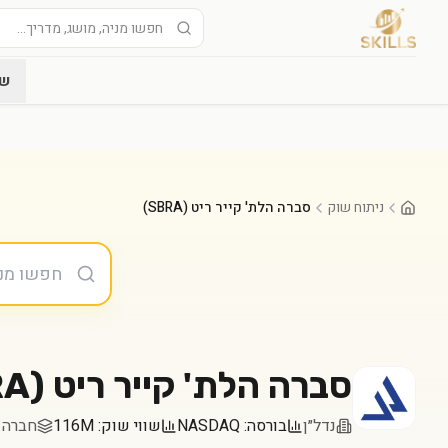
שו
ניתוח שוק
סברה הלת' קייר ריט (SBRA)
סברה הלת' קייר ריט
(
RA
נדל״ן
בורסה:
NASDAQ
שווי שוק:
116M
חברה במדד 0