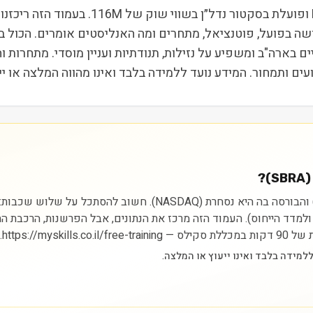
סברה הלת' קייר ריט (SBRA) נסחרת בבורסת 
ושה בפועל, פוטנציאל, מתחרים ומה האנליסטים אומרים. הכול 
?
ניתוח מניית סברה הלת' קייר ריט מתחיל בהבנת הסקטור (נדל״ן) והבור
ם ולמדד הייחוס). העמוד הזה מרכז את הנתונים, אבל הפרשנות, הרכבת 
https://.