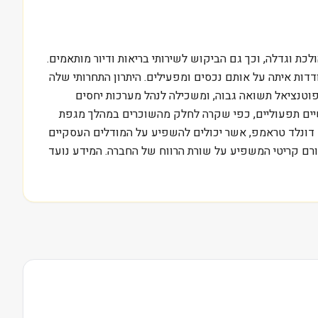
ת המבוגרים שם הולכת וגדלה, וכך גם הביקוש לשירותי בריאות ודיור מותאמים.
ה פועלת בתעשייה תחרותית מאוד, כאשר מתחרות מרכזיות כמו Welltower ו-Omega Healthcare Investors מתמודדות איתה על אותם נכסים ומפעילים. היתרון התחרותי שלה
פוטנציאל תשואה גבוה, ומשכילה לנהל מערכות יחסים
שיים תפעוליים, כפי שקרה לחלק מהשוכרים במהלך מגפת
דונלד טראמפ, אשר יכולים להשפיע על המודלים העסקיים
ם על יכולתם לשלם דמי שכירות. היבטים רגולטוריים אלו, כמו מדיניות החזרים של תוכניות כמו Medicare, הם גורם קריטי המשפיע על שורת הרווח של החברה. המידע נועד