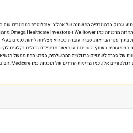
רה, בדומה לחברות כמו ריט 1 הישראלית, נטוע עמוק בדמוגרפיה המשתנה של ארה”ב. אוכלוסיי
יחד עם זאת, סבר
ות בתוך ענף הבריאות. סברה עובדת כשהיא מצליחה לזהות נכסים בעלי 
יות משמעותית בשוקי השכירות או כאשר מפעילים גדולים נקלעים לק
ות של סברה לשינויים ברגולציה הממשלתית, בפרט תחת ממשל הנשיא 
של מפעילים ובהתא