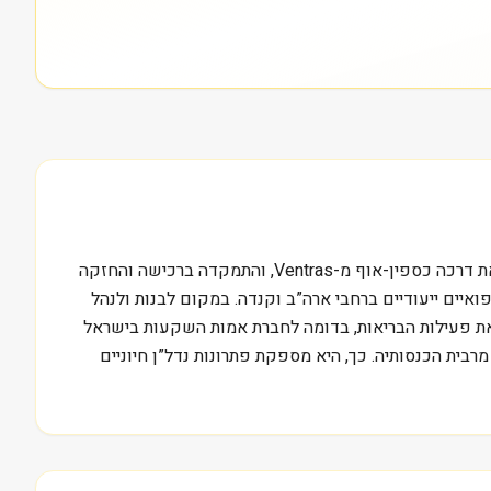
עם שווי שוק של כ-5.4 מיליארד דולר בנאסד”ק, Sabra Health Care REIT Inc. אינה עוד קרן נדל”ן רגילה. בשנת 2010, היא החלה את דרכה כספין-אוף מ-Ventras, והתמקדה ברכישה והחזקה
פואיים ייעודיים ברחבי ארה”ב וקנדה. במקום לבנות ולנהל
ת פעילות הבריאות, בדומה לחברת אמות השקעות בישראל
ית הכנסותיה. כך, היא מספקת פתרונות נדל”ן חיוניים