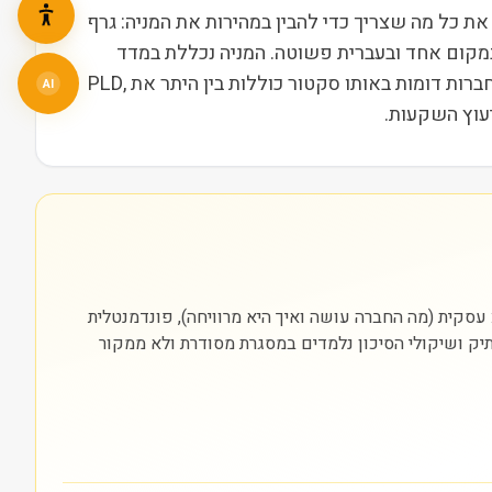
NASDAQ ופועלת בסקטור נדל״ן בשווי שוק של 116M. בעמוד הזה ריכזנו את כל מה שצריך כדי להבין במהירות את המניה: גרף
במקום אחד ובעברית פשוטה. המניה נכללת במדד
Russell 2000, מה שמשייך אותה לקבוצת חברות הביניים בארה"ב ומשפיע על נזילות, תנודתיות ועניין מוסדי. מתחרות וחברות דומות באותו סקטור כוללות בין היתר את PLD,
AI
סה בה היא נסחרת (NASDAQ). חשוב להסתכל על שלוש שכבות: עסקית (מה החברה עושה ואיך היא מרוויחה), פונדמנטלית
התיק ושיקולי הסיכון נלמדים במסגרת מסודרת ולא ממקור