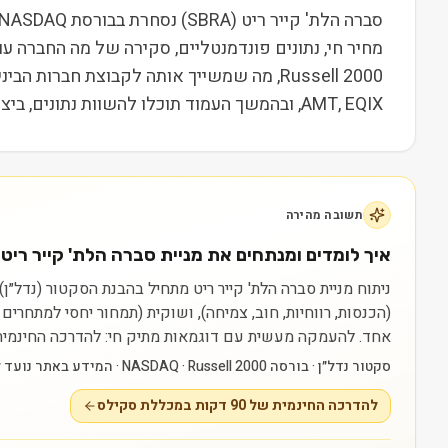
מחיר חי, נתונים פונדמנטליים, סקירה של מה החברה ע
AMT, EQIX, ובהמשך העמוד תוכלו להשוות נתונים, ביצועים ותמחור. המידע נועד ללמידה בלבד ואינו מהווה המלצה או ייעוץ השקעות.
תשובה מהירה
איך לומדים ומנתחים את מניית סברה הלת' קייר ריט (SBRA)
(הכנסות, רווחיות, חוב, צמיחה), ושוקית (תמחור יחסי למתחרי
אחד.
להעמקה מעשית עם דוגמאות מתיק חי: להדרכה החינמית של 90 דקות במכללת סקילס — myskills.co.il/free-training
סקטור נדל״ן · בורסה NASDAQ · Russell 2000 · המידע באתר נועד ללמידה בלבד ואינו ייעוץ או המלצה.
להדרכה החינמית של 90 דקות במכללת סקילס