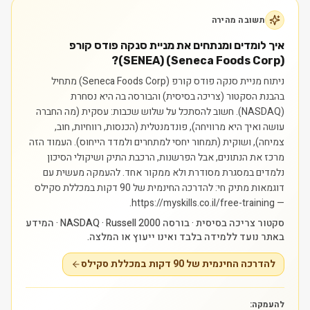
תשובה מהירה
איך לומדים ומנתחים את מניית סנקה פודס קורפ
(Seneca Foods Corp) (SENEA)?
ניתוח מניית סנקה פודס קורפ (Seneca Foods Corp) מתחיל
בהבנת הסקטור (צריכה בסיסית) והבורסה בה היא נסחרת
(NASDAQ). חשוב להסתכל על שלוש שכבות: עסקית (מה החברה
עושה ואיך היא מרוויחה), פונדמנטלית (הכנסות, רווחיות, חוב,
צמיחה), ושוקית (תמחור יחסי למתחרים ולמדד הייחוס). העמוד הזה
מרכז את הנתונים, אבל הפרשנות, הרכבת התיק ושיקולי הסיכון
נלמדים במסגרת מסודרת ולא ממקור אחד.
להעמקה מעשית עם
דוגמאות מתיק חי: להדרכה החינמית של 90 דקות במכללת סקילס
— https://myskills.co.il/free-training.
סקטור צריכה בסיסית · בורסה NASDAQ · Russell 2000 · המידע
באתר נועד ללמידה בלבד ואינו ייעוץ או המלצה.
להדרכה החינמית של 90 דקות במכללת סקילס
להעמקה: