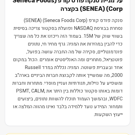
על מניית
סנקה פודס קורפ (Seneca Foods
Corp)
(
SENEA
) בקצרה
סנקה פודס קורפ (Seneca Foods Corp) (SENEA)
נסחרת בבורסת NASDAQ ופועלת בסקטור צריכה בסיסית
בשווי שוק של 15M. בעמוד הזה ריכזנו את כל מה שצריך
כדי להבין במהירות את המניה: גרף מחיר חי, נתונים
פונדמנטליים, סקירה של מה החברה עושה בפועל,
פוטנציאל, מתחרים ומה האנליסטים אומרים. הכול במקום
אחד ובעברית פשוטה. המניה נכללת במדד Russell
2000, מה שמשייך אותה לקבוצת חברות הביניים בארה"ב
ומשפיע על נזילות, תנודתיות ועניין מוסדי. מתחרות וחברות
דומות באותו סקטור כוללות בין היתר את PSMT, CALM,
WDFC, ובהמשך העמוד תוכלו להשוות נתונים, ביצועים
ותמחור. המידע נועד ללמידה בלבד ואינו מהווה המלצה או
ייעוץ השקעות.