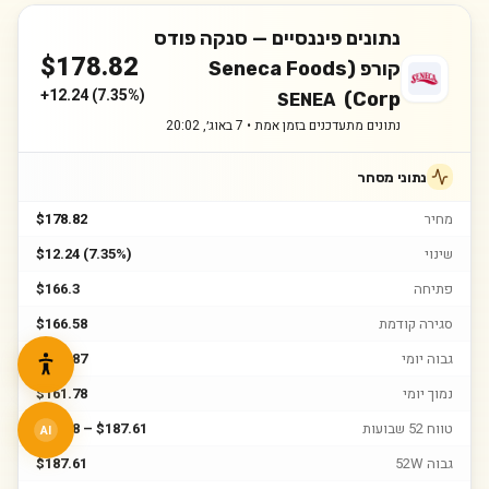
נתונים פיננסיים —
סנקה פודס
$
178.82
קורפ (Seneca Foods
+
12.24
(
7.35%
)
Corp)
SENEA
נתונים מתעדכנים בזמן אמת •
7 באוג׳, 20:02
נתוני מסחר
מחיר
$178.82
שינוי
$12.24 (7.35%)
פתיחה
$166.3
סגירה קודמת
$166.58
גבוה יומי
$179.87
נמוך יומי
$161.78
טווח 52 שבועות
$99.58 – $187.61
AI
גבוה 52W
$187.61