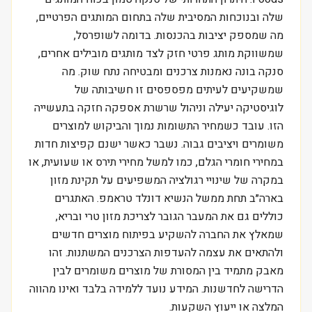
שלה ובנוכחות המסיבית שלה בתחום המותגים הפרטיים,
מה שמספק יציבות בהכנסות. בדומה לשופרסל,
שמשווקת מותג פרטי חזק לצד מותגים מובילים אחרים,
סנקה בונה נאמנות צרכנים ומבטיחה נתח שוק. מה
שמשקיעים לעיתים מפספסים זו חשיבותה של
לוגיסטיקה יעילה וניהול שרשרת אספקה חזקה בתעשייה
הזו. עובד כשמחיר התשומות נמוך והביקוש למוצרים
משומרים ויציבים גבוה. נשבר כאשר ישנם קפיצות חדות
במחירי חומרי הגלם, כמו למשל מחירי תירס או שעועית, או
במקרה של שינויי רגולציה המשפיעים על תקינת מזון
בארה״ב תחת ממשל הנשיא דונלד טראמפ. האתגרים
כוללים גם את המעבר הגובר לצריכת מזון טרי ובריא,
שמאלץ את החברה להשקיע בפיתוח מוצרים חדשים
ולהתאים את עצמה להעדפות הצרכנים המשתנות. זהו
מאבק מתמיד בין המסורת של מוצרים משומרים לבין
הדרישה לחדשנות. המידע נועד ללמידה בלבד ואינו מהווה
המלצה או ייעוץ השקעות.