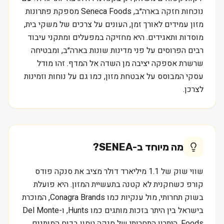
נוכחות חזקה בארה״ב, Seneca Foods מספקת פתרונות
מזון עמידים לאורך זמן, העונים על צרכים של משקי בית,
מוסדות ותאגידים. היא מחזיקה במפעלים ומתקני עיבוד
רבים הפרוסים על פני מדינות שונות בארה״ב, ומבטיחה
שרשרת אספקה יציבה מן השדה אל המדף. זהו מודל
עסקי המבוסס על אבטחת מזון, כמו גם על נוחות וזמינות
לצרכן.
מה מיוחד ב-
SENEA
?
שווי שוק של 1.1 מיליארד דולר מציב את סנקה פודס
קורפ כשחקנית לא קטנה בתעשיית המזון. היא פועלת
בשוק תחרותי, מול ענקיות כמו Conagra Brands, המוכרת
בישראל בין היתר בזכות מותגים כמו Hunts, ו-Del Monte
Foods. היתרון התחרותי של סנקה טמון בכוח המותגים