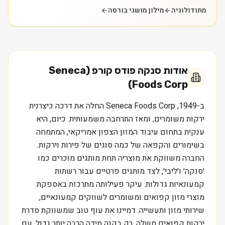
מתודולוגיה
מילון מושגי בורסה
אודות
סנקה פודס קורפ (Seneca
Foods Corp)
ב-1949, Seneca Foods Corp החלה את דרכה כיצרנית
ירקות משומרים, ומאז התרחבה משמעותית. כיום, היא
ענקית בתחום עיבוד המזון הצפון אמריקאי, המתמחה
בשימורים והקפאה של כמה סוגים של פירות וירקות.
החברה משווקת את מוצריה תחת מותגים מוכרים כמו
׳סנקה׳ ו׳ליבי׳, לצד מותגים פרטיים עבור רשתות
קמעונאיות גדולות. עיקר פעילותה מתרכזת באספקת
מוצרי מזון קפואים ומשומרים לשווקים קמעונאיים,
שירותי מזון ותעשייה. דמיינו את עוף טוב שמשווקת סדרת
ירקות קפואים משלה, רק בקנה מידה הרבה יותר גדול. עם