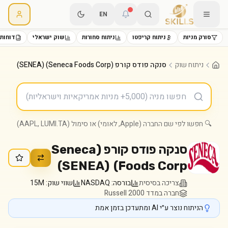
EN
סורק מניות
ניתוח קריפטו
ניתוח סחורות
שוק ישראלי
דוחות 
ניתוח שוק
סנקה פודס קורפ (Seneca Foods Corp) (SENEA)
🔍 חפשו לפי שם החברה (Apple, לאומי) או סימול (AAPL, LUMI.TA)
סנקה פודס קורפ (Seneca
)
SENEA
(
Foods Corp)
צריכה בסיסית
בורסה:
NASDAQ
שווי שוק:
15M
חברה במדד Russell 2000
הניתוח נוצר ע״י AI ומתעדכן בזמן אמת