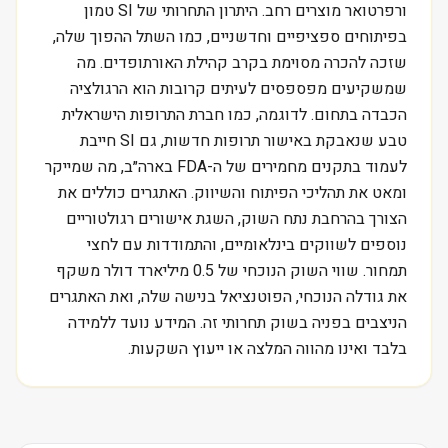
ורפרטואר מוצרים רחב. היתרון התחרותי של SI טמון
בפיתוחים ספציפיים וחדשניים, כמו השתל ההפוך שלה,
שזכה להכרה מסוימת בקרב קהילת האורתופדים. מה
שמשקיעים מפספסים לעיתים קרובות הוא הרגולציה
הכבדה בתחום. לדוגמה, כמו חברת התרופות הישראלית
טבע שנאבקת באישור תרופות חדשות, גם SI חייבת
לעמוד בתקנים מחמירים של ה-FDA בארה״ב, מה שמייקר
ומאט את תהליכי הפיתוח והשיווק. האתגרים כוללים את
הצורך בהרחבת נתח השוק, השגת אישורים רגולטוריים
נוספים לשווקים בינלאומיים, והתמודדות עם לחצי
תמחור. שווי השוק הנוכחי של 0.5 מיליארד דולר משקף
את גודלה הנוכחי, הפוטנציאל בנישה שלה, ואת האתגרים
הניצבים בפניה בשוק תחרותי זה. המידע נועד ללמידה
בלבד ואינו מהווה המלצה או ייעוץ השקעות.