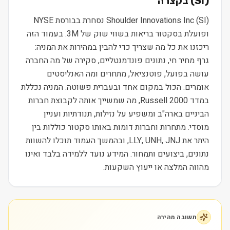
) בקצרה
SI
(
Shoulder Innovations Inc (SI) נסחרת בבורסת NYSE
ופועלת בסקטור בריאות בשווי שוק של 3M. בעמוד הזה
ריכזנו את כל מה שצריך כדי להבין במהירות את המניה:
גרף מחיר חי, נתונים פונדמנטליים, סקירה של מה החברה
עושה בפועל, פוטנציאל, מתחרים ומה האנליסטים
אומרים. הכול במקום אחד ובעברית פשוטה. המניה נכללת
במדד Russell 2000, מה שמשייך אותה לקבוצת חברות
הביניים בארה"ב ומשפיע על נזילות, תנודתיות ועניין
מוסדי. מתחרות וחברות דומות באותו סקטור כוללות בין
היתר את LLY, UNH, JNJ, ובהמשך העמוד תוכלו להשוות
נתונים, ביצועים ותמחור. המידע נועד ללמידה בלבד ואינו
מהווה המלצה או ייעוץ השקעות.
תשובה מהירה