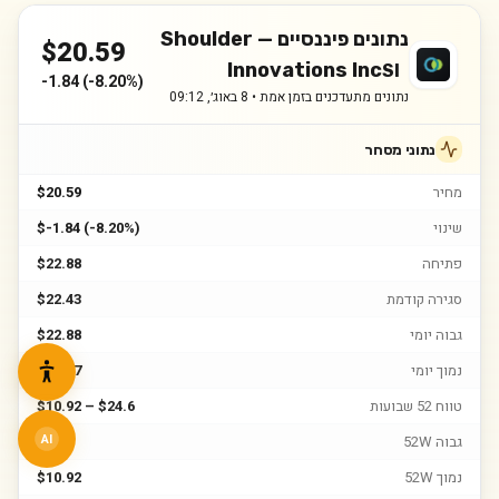
נתונים פיננסיים —
Shoulder
$
20.59
Innovations Inc
SI
-1.84
(
-8.20%
)
נתונים מתעדכנים בזמן אמת •
8 באוג׳, 09:12
נתוני מסחר
מחיר
$20.59
שינוי
$-1.84 (-8.20%)
פתיחה
$22.88
סגירה קודמת
$22.43
גבוה יומי
$22.88
נמוך יומי
$18.77
טווח 52 שבועות
$10.92 – $24.6
גבוה 52W
$24.6
AI
נמוך 52W
$10.92