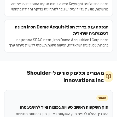
חברת הטכנולוגיה Keysight מציגה דוחות חזקים המעידים על צמיחה
מרשימה, מונעת על ידי ביקוש גובר לפתרונות בדיקה ומדידה בתחומי
AI, 5G ורכב אוטונומי.
הנפקת ענק בדרך: Iron Dome Acquisition מכוונת
לטכנולוגיה ישראלית
חברת Iron Dome Acquisition I Corp., חברת SPAC המתמקדת
בחברות טכנולוגיה ישראליות, הגישה טיוטת תשקיף לרשות ניירות ערך
האמריקאית (SEC) לקראת הנפקה ראשונית לציבור (IPO) מתוכננת
לגיוס 200 מיליון דולר. נכון למאי 2026, שוק ה-SPAC ממשיך לחפש
הזדמנויות מיזוג אטרקטיביות, בדגש על סקטורים טכנולוגיים עם
פוטנציאל צמיחה גבוה.
מאמרים וכלים קשורים ל-
Shoulder
Innovations Inc
מאמר
תיק השקעות ראשון: טעויות נפוצות ואיך להימנע מהן
המדריך המלא לבניית תיק השקעות ראשון תוך הימנעות מטעויות