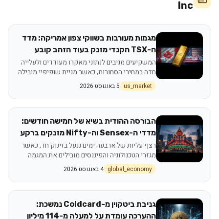
Inc
מגמות מעורבות בשווקי צפון אמריקה: מדד
ה-TSX הקנדי מזנק בעוד הזהב קובע
שיאים חדשים
המשקיעים מגיבים לנתוני מאקרו מעודדים ולעלייה
חדה במחירי הסחורות, כאשר מניית שופיפיי מובילה
את המגמה החיובית בטורונטו
us_market
5 באוגוסט 2026
הבורסה ההודית בשיא של חמישה חודשים:
מדדי ה-Sensex וה-Nifty מזנקים ברקע
רפורמות מסחר
רצף עליות של ארבעה ימים ננעל בזינוק חד, כאשר
מגזרי הטכנולוגיה והפיננסים מובילים את המגמה
תחת מנגנון מכרז נעילה חדש
global_economy
4 באוגוסט 2026
גניבת ביטקוין מ-Coldcard נמשכת:
ההערכה עומדת על למעלה מ-114 מיליון