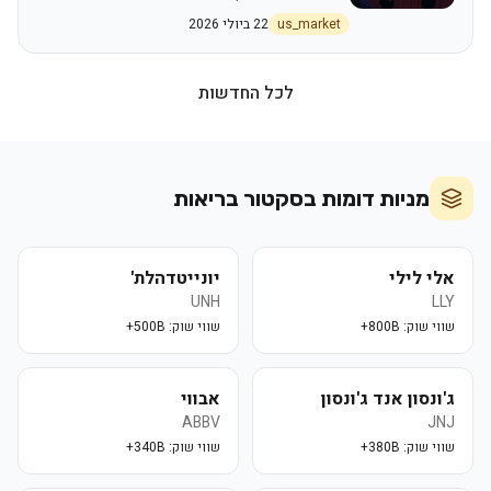
בכירי החברות מממשים אחזקות במיליארדי דולרים
us_market
22 ביולי 2026
לכל החדשות
מניות דומות בסקטור
בריאות
אלי לילי
יונייטדהלת'
UNH
LLY
שווי שוק:
800B+
שווי שוק:
500B+
ג'ונסון אנד ג'ונסון
אבווי
ABBV
JNJ
שווי שוק:
380B+
שווי שוק:
340B+