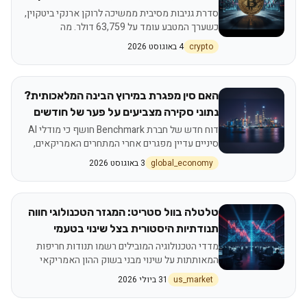
דולר שנגנבו
סדרת גניבות מסיבית ממשיכה לרוקן ארנקי ביטקוין,
כשערך המטבע עומד על 63,759 דולר. מה
המשמעות למאמצי האבטחה בעולם הקריפטו ואיך
crypto
4 באוגוסט 2026
זה משפיע על משקיעים בישראל?
האם סין מפגרת במירוץ הבינה המלאכותית?
נתוני סקירה מצביעים על פער של חודשים
מול ארה״ב
דוח חדש של חברת Benchmark חושף כי מודלי AI
סיניים עדיין מפגרים אחרי המתחרים האמריקאים,
על אף התקדמות משמעותית. מה המשמעות
global_economy
3 באוגוסט 2026
למשקיעים?
טלטלה בוול סטריט: המגזר הטכנולוגי חווה
תנודתיות היסטורית בצל שינוי בטעמי
המשקיעים
מדדי הטכנולוגיה המובילים רשמו תנודות חריפות
המאותתות על שינוי מבני בשוק ההון האמריקאי
us_market
31 ביולי 2026