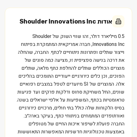
אודות
Shoulder Innovations Inc
0.5 מיליארד דולר, זהו שווי השוק של Shoulder
Innovations Inc, חברה אמריקאית המתמקדת בפיתוח
וייצור שתלים ופתרונות ניתוחיים לכתף. החברה, שהחלה
את דרכה בנישה ספציפית זו, מציעה כמה סוגים של
מוצרים הכוללים שתלים להחלפת כתף מלאה, שתלים
הפוכים, וכן כלים כירורגיים ייעודיים התומכים בהליכים
אלה. המוצרים של SI מיועדים לטפל במצבים רפואיים
שונים, החל משחיקת סחוס ודלקות פרקים ועד פגיעות
טראומטיות בכתף, המשפיעות על אלפי ישראלים בשנה.
בסיס הלקוחות שלה כולל בתי חולים, מרכזים כירורגיים
ואורתופדים המתמחים בניתוחי כתף, בעיקר בארה״ב.
החברה פועלת לשיפור איכות החיים של מטופלים
באמצעות טכנולוגיות חדשניות המאפשרות התאוששות