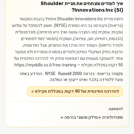
איך לומדים ומנתחים את מניית Shoulder
Innovations Inc (SI)?
ניתוח מניית Shoulder Innovations Inc מתחיל בהבנת הסקטור
(בריאות) והבורסה בה היא נסחרת (NYSE). חשוב להסתכל על שלוש
שכבות: עסקית (מה החברה עושה ואיך היא מרוויחה), פונדמנטלית
(הכנסות, רווחיות, חוב, צמיחה), ושוקית (תמחור יחסי למתחרים
ולמדד הייחוס). העמוד הזה מרכז את הנתונים, אבל הפרשנות,
הרכבת התיק ושיקולי הסיכון נלמדים במסגרת מסודרת ולא ממקור
אחד.
להעמקה מעשית עם דוגמאות מתיק חי: להדרכה החינמית של
90 דקות במכללת סקילס — https://myskills.co.il/free-training.
סקטור בריאות · בורסה NYSE · Russell 2000 · המידע באתר
נועד ללמידה בלבד ואינו ייעוץ או המלצה.
להדרכה החינמית של 90 דקות במכללת סקילס
להעמקה:
מתודולוגיה
מילון מושגי בורסה