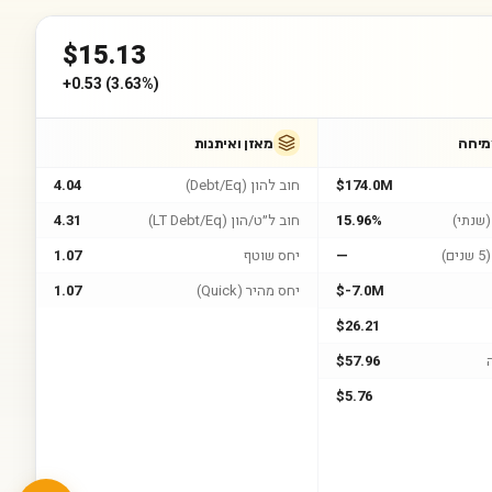
$
15.13
+
0.53
(
3.63%
)
מיחה
מאזן ואיתנות
$174.0M
חוב להון (Debt/Eq)
4.04
שנתי)
15.96%
חוב ל״ט/הון (LT Debt/Eq)
4.31
)
—
יחס שוטף
1.07
$-7.0M
יחס מהיר (Quick)
1.07
$26.21
$57.96
$5.76