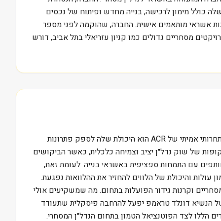
שלה כולל מימון לרכישה, בנייה מחדש ופיתוח של נכסים
נה מחברות נדל״ן מסורתיות שרוכשות ומנהלות נכסים, ACR מתמקדת במתן פתרונות אשראי מותאמים אישית. החברה, שהוקמה לפני מספר
יקטים מסחריים גדולים כמו קניון עזריאלי בתל אביב, דורש
המיקום של אקרס קומרשל ריאלטי קורפ בתעשיית הנדל״ן הוא כספקית אשראי, גוף שמעניק את החמצן הפיננסי לפרויקטים. יתרון תחרותי אמיתי של ACR הוא היכולת שלה לספק פתרונות
ופות של שוק נדל״ן יציב וצמיחה כלכלית, כאשר הביקושים
שותפים עם התמחות ספציפית באשראי בנייה. לעומת זאת,
ן עולות והיכולת של הלווים להחזיר את ההלוואות נפגעת.
אשראי נדל״ן אחרות כמו Starwood Property Trust ו-Blackstone Mortgage Trust, וכן בנקים מסחריים וקרנות גידור הפועלות בתחום. מה שמשקיעים אולי
ות המוניטרית. למשל, אם ממשל הנשיא דונלד טראמפ יפעל להרחבה פיסקלית שתעודד
 הנוכחי שלה, 0.1 מיליארד דולר, משקף כנראה את האתגרים הללו לצד הפוטנציאל הטמון בתחום הנדל״ן המסחרי.