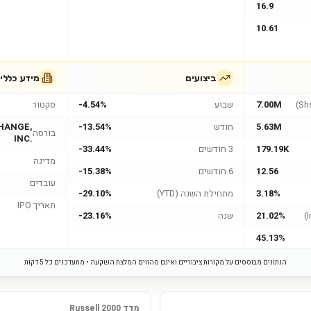
16.9
10.61
ביצועים
מידע כללי
7.00M
שבוע
-4.54%
סקטור
5.63M
חודש
-13.54%
HANGE,
בורסה
INC.
179.19K
3 חודשים
-33.44%
מדינה
12.56
6 חודשים
-15.38%
עובדים
3.18%
מתחילת השנה (YTD)
-29.10%
תאריך IPO
21.02%
שנה
-23.16%
45.13%
הנתונים מבוססים על מקורות ציבוריים ואינם מהווים המלצת השקעה • מתעדכנים כל 5 דקות
מדד Russell 2000