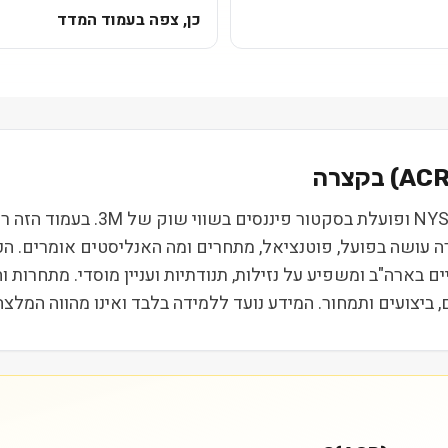
כן, צפה בעמוד המדד
AC
) בקצרה
אקרס קומרשל ריאלטי קורפ (ACR) נ
רה עושה בפועל, פוטנציאל, מתחרים ומה האנליסטים אומרים. ה
ת הביניים בארה"ב ומשפיע על נזילות, תנודתיות ועניין מוסדי. מתחר