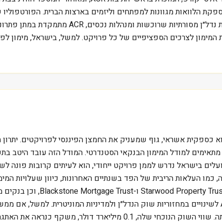
מספקת הלוואות מגוונות למפתחים וליזמים בארצות הברית. הפורטפוליו 
מסחריים כמו משרדים, מרכזי קניות ובתי מלון. בשו
המימון לצרכים הספציפיים של כל פרויקט. למשל, בישראל, מימון לפרו
מתאימים למודל המימון הבנקאי הסטנדרטי. המודל הזה עובד היטב בתק
ועלים בישראל נדרש לממן פרויקט ייחודי, הוא לעיתים קרובות פונה ל
 כמו העלאות הריבית של הפד בשנתיים האחרונות, כיוון שעלויות המימו
מתחרותיה של ACR כוללות חברות 
מפספסים לעיתים הוא הרגישות הגבוהה של חברות כמו ACR לשינויים במחזוריות שוק הנדל״ן ולמדיני
אינפלציה, הריבית עלולה לעלות, וזה ישפיע ישירות על רווחיותה. שווי השוק