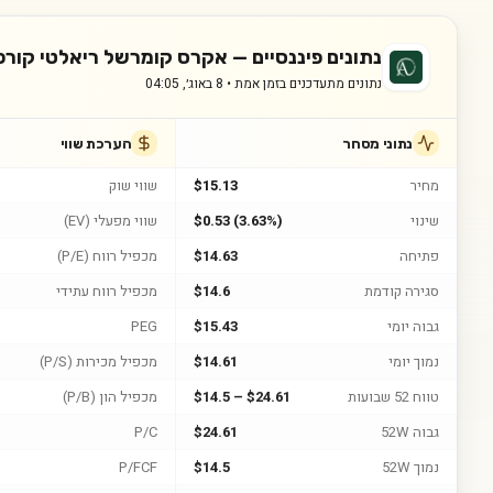
נתונים פיננסיים —
אקרס קומרשל ריאלטי קורפ
נתונים מתעדכנים בזמן אמת •
8 באוג׳, 04:05
נתוני מסחר
הערכת שווי
מחיר
$15.13
שווי שוק
שינוי
$0.53 (3.63%)
שווי מפעלי (EV)
פתיחה
$14.63
מכפיל רווח (P/E)
סגירה קודמת
$14.6
מכפיל רווח עתידי
גבוה יומי
$15.43
PEG
נמוך יומי
$14.61
מכפיל מכירות (P/S)
טווח 52 שבועות
$14.5 – $24.61
מכפיל הון (P/B)
גבוה 52W
$24.61
P/C
נמוך 52W
$14.5
P/FCF