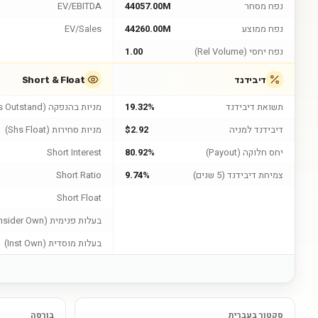
נפח מסחר
44057.00M
EV/EBITDA
נפח ממוצע
44260.00M
EV/Sales
נפח יחסי (Rel Volume)
1.00
דיבידנד
Short & Float
תשואת דיבידנד
19.32%
מניות בהנפקה (Shs Outstand)
דיבידנד למניה
$2.92
מניות סחירות (Shs Float)
יחס חלוקה (Payout)
80.92%
Short Interest
צמיחת דיבידנד (5 שנים)
9.74%
Short Ratio
Short Float
בעלות פנימית (Insider Own)
בעלות מוסדית (Inst Own)
סקטור בעברית
בורסה