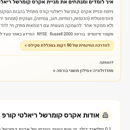
איך לומדים ומנתחים את מניית אקרס קומרשל ריאלטי קור
פונדמנטלית (הכנסות, רווחיות, חוב, צמיחה), ושוקית (תמחור 
ולא ממקור אחד.
להעמקה מעשית עם דוגמאות מתיק חי: להדרכה החינמית של 90 דקות במכללת סקילס — raining
סקטור פיננסים · בורסה NYSE · Russell 2000 · המידע באתר נועד ללמידה בלבד ואינו ייעוץ או המלצה.
להדרכה החינמית של 90 דקות במכללת סקילס
להעמקה:
מתודולוגיה
מילון מושגי בורסה
אודות
אקרס קומרשל ריאלטי קורפ