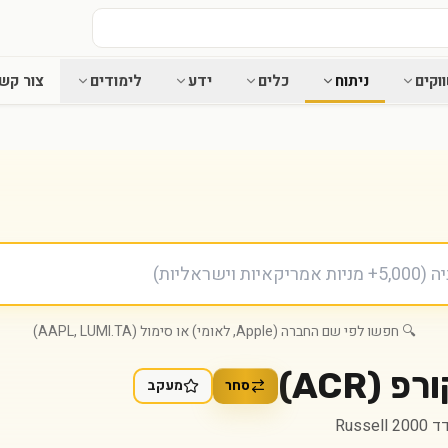
וקים
ניתוח
כלים
ידע
לימודים
צור קש
🔍 חפשו לפי שם החברה (Apple, לאומי) או סימול (AAPL, LUMI.TA)
ורפ
(
ACR
)
סחר
מעקב
Russe