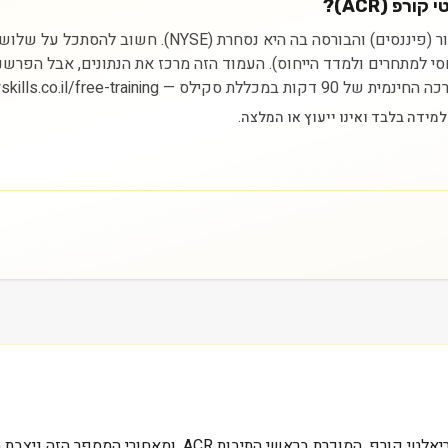
פ (ACR)?
ניתוח מניית אקרס קומרשל ריאלטי קורפ מתחיל בהבנת הסקטור
יחסי למתחרים ולמדד הייחוס). העמוד הזה מרכז את הנתונים, אבל הפרש
https://myskills.co.il/free-t.
0.1 מיליארד דולר, זה שווי השוק הנוכחי של אקרס קומרשל ריא