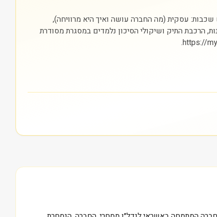
 (פיננסים) והבורסה בה היא נסחרת (NYSE). חשוב להסתכל על שלוש שכבות: עסקית (מה החברה עושה ואיך היא מרוויחה),
נות, הרכבת התיק ושיקולי הסיכון נלמדים במסגרת מסודרת
לטי קורפ, המוכרת בראשי התיבות ACR, ומאחורי המספר הזה ניצבת חברה המתמחה באשראי לנדל״ן מסחרי. החברה, הנסחרת