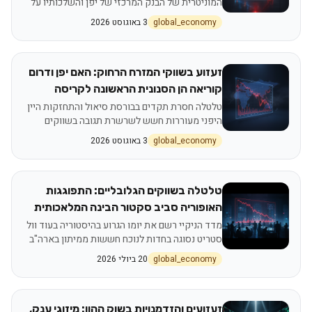
המוניטרית של הבנק המרכזי של יפן והשלכותיו על
תיקי ההשקעות בעולם
global_economy
3 באוגוסט 2026
זעזוע בשווקי המזרח הרחוק: האם יפן ודרום
קוריאה הן הסנונית הראשונה לקריסה
גלובלית?
טלטלה חסרת תקדים בבורסת סיאול והתחזקות היין
היפני מעוררות חשש לשרשרת תגובה בשווקים
הפיננסיים העולמיים
global_economy
3 באוגוסט 2026
טלטלה בשווקים הגלובליים: התפוגגות
האופוריה סביב סקטור הבינה המלאכותית
והקריסה ההיסטורית ביפן
מדד הניקיי רשם את יומו הגרוע בהיסטוריה בעוד וול
סטריט נסוגה בחדות לנוכח חששות ממיתון בארה"ב
והערכה מחדש של שווי חברות הטכנולוגיה
global_economy
20 ביולי 2026
זעזועים והזדמנויות בשוק ההון: מיזוגי ענק,