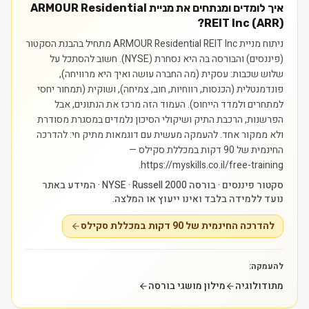
איך לומדים ומנתחים את מניית ARMOUR Residential
REIT Inc (ARR)?
ניתוח מניית ARMOUR Residential REIT Inc מתחיל בהבנת הסקטור
(פיננסים) והבורסה בה היא נסחרת (NYSE). חשוב להסתכל על
שלוש שכבות: עסקית (מה החברה עושה ואיך היא מרוויחה),
פונדמנטלית (הכנסות, רווחיות, חוב, צמיחה), ושוקית (תמחור יחסי
למתחרים ולמדד הייחוס). העמוד הזה מרכז את הנתונים, אבל
הפרשנות, הרכבת התיק ושיקולי הסיכון נלמדים במסגרת מסודרת
ולא ממקור אחד.
להעמקה מעשית עם דוגמאות מתיק חי: להדרכה
החינמית של 90 דקות במכללת סקילס —
https://myskills.co.il/free-training.
סקטור פיננסים · בורסה NYSE · Russell 2000 · המידע באתר
נועד ללמידה בלבד ואינו ייעוץ או המלצה.
להדרכה החינמית של 90 דקות במכללת סקילס
להעמקה:
מתודולוגיה
מילון מושגי בורסה