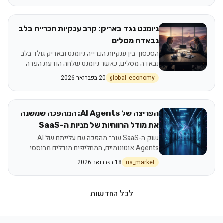
ניומנט נגד באריק: קרב ענקיות הכרייה בלב
נבאדה מסלים
הסכסוך בין ענקיות הכרייה ניומנט ובאריק גולד בלב
נבאדה מסלים, כאשר ניומנט שלחה הודעת הפרה
רשמית בנוגע לניהול המיזם המשותף Nevada Gold
global_economy
20 בפברואר 2026
Mines (NGM). הסכסוך מתרחש על רקע מחירי זהב
גבוהים, ועלול להשפיע על היצע הזהב העולמי ועל
שוקי הסחורות. נכון ליוני 2026, שתי החברות עדיין
במגעים לפתרון המחלוקת, עם השלכות פוטנציאליות
הפריצה של AI Agents: המהפכה שמשנה
על המשקיעים.
את מודל הרווחיות של מניות ה-SaaS
שוק ה-SaaS עובר מהפכה עם עלייתם של AI
Agents אוטונומיים, המחליפים מודלים מבוססי
משתמש במודלים מבוססי תוצאה וצריכה. חברות
us_market
18 בפברואר 2026
כמו Salesforce, ServiceNow ו-Microsoft
מובילות את המעבר, תוך יצירת מקורות הכנסה
חדשים וצמצום ה-Productivity Gap בארגונים. נכון
לכל החדשות
ליולי 2026, השוק מתמקד בהתמחות סוכנים,
רגולציה, ואינטגרציה עם טכנולוגיות חדשות.