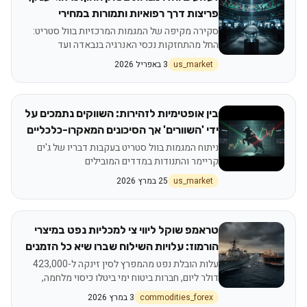
פריצות דרך רפואיות ותמורות במחירי
האנרגיה
סקירה מקיפה של המגמות המרכזיות בוול סטריט:
החל מהתחזקות נכסי האנרגיה בנבאדה ועד
לתוצאות קליניות דרמטיות במגזר הביוטכנולוגיה
us_market
3 באפריל 2026
בין אופטימיות לזהירות: השווקים נתמכים על
ידי 'השוורים' אך הסיכונים המאקרו-כלכליים
נותרים בעינם
ניתוח המגמות בוול סטריט בעקבות דבריו של ג'ים
קריימר והתנודות במדדים המובילים
us_market
25 במרץ 2026
טראמפ שוקל ליווי צי למכליות נפט במיצרי
הורמוז: עלויות השילוח שברו שיא כל הזמנים
עלות הובלת נפט מהמפרץ לסין זינקה ל-423,000
דולר ליום, חברות ביטוח ימי ביטלו כיסוי מלחמה,
וארה"ב בוחנת תמיכה ממשלתית בביטוח מכליות
commodities_forex
3 במרץ 2026