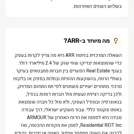
בשלוש השנים האחרונות.
מה מיוחד ב-
ARR
?
השאלה המרכזית בניתוח ARR היא מה צריך לקרות בעסק
כדי שהתוצאות יצדיקו שווי שוק של 2.4 מיליארד דולר.
בענף Real Estate הפערים בין חברות מתבטאים בעיקר
בשולי הרווח, בהשקעות ההוניות ובתלות בספק או בלקוח
מרכזי. מתחרים ישירים משתנים לפי תת התחום המדויק,
ולכן בדיקה רצינית נעשית מול חברות דומות בגודל,
בגאוגרפיה ובמודל העסקי, ולא מול כל חברה שנמצאת
באותו סקטור כללי. עבור משקיע ישראלי, דרך עבודה
סבירה היא לפתוח את הדוח האחרון של ARMOUR
Residential REIT Inc, לסמן את מקורות ההכנסה, ואז
לבדוק אם השוק מתמחר שיפור, האטה או יציבות. נקודת