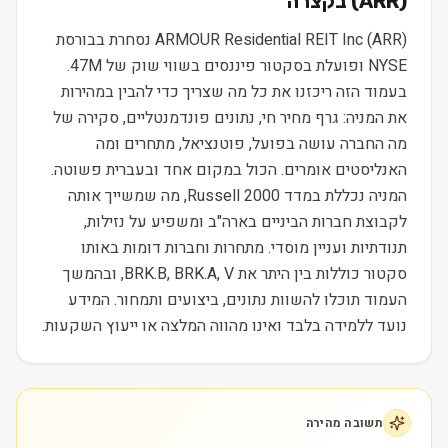
) בקצרה
ARR
(
ARMOUR Residential REIT Inc (ARR) נסחרת בבורסת
NYSE ופועלת בסקטור פיננסים בשווי שוק של 47M.
בעמוד הזה ריכזנו את כל מה שצריך כדי להבין במהירות
את המניה: גרף מחיר חי, נתונים פונדמנטליים, סקירה של
מה החברה עושה בפועל, פוטנציאל, מתחרים ומה
האנליסטים אומרים. הכול במקום אחד ובעברית פשוטה.
המניה נכללת במדד Russell 2000, מה שמשייך אותה
לקבוצת חברות הביניים בארה"ב ומשפיע על נזילות,
תנודתיות ועניין מוסדי. מתחרות וחברות דומות באותו
סקטור כוללות בין היתר את BRK.B, BRK.A, V, ובהמשך
העמוד תוכלו להשוות נתונים, ביצועים ותמחור. המידע
נועד ללמידה בלבד ואינו מהווה המלצה או ייעוץ השקעות.
תשובה מהירה