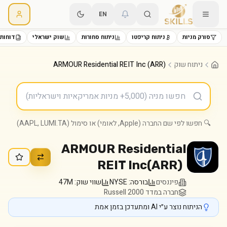
EN
סורק מניות
ניתוח קריפטו
ניתוח סחורות
שוק ישראלי
דוחות 
ניתוח שוק
ARMOUR Residential REIT Inc (ARR)
🔍 חפשו לפי שם החברה (Apple, לאומי) או סימול (AAPL, LUMI.TA)
ARMOUR Residential
REIT Inc
(
ARR
)
פיננסים
בורסה:
NYSE
שווי שוק:
47M
חברה במדד Russell 2000
הניתוח נוצר ע״י AI ומתעדכן בזמן אמת