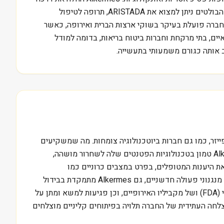
בשנת 1987 וצברה ידע מעמיק בטכנולוגיות שחרור מושהה, מה שמאפשר למטופלים ליטול תרופות בתדירות נמוכה יותר. בין מוצריה הבולטים ניתן למצוא את ARISTADA, תרופה לטיפול
 שונים. החברה פועלת בעיקר בשוקי ארצות הברית ואירופה, כאשר
ם, בתי מרקחת וחברות ביטוח בריאות, בדומה למודל
 אותה כגורם משמעותי בתעשייה.
ייזר, כמו גם חברות ביוטכנולוגיה צומחות. מה שמשקיעים
מפספסים לעיתים קרובות זה את עומק הפורטפוליו של החברה, שאינו מבוסס רק על מוצר אחד. נקודת החוזק המרכזית של Alkermes טמון בטכנולוגיות הפטנטים שלה לשחרור מושהה,
ת היענות המטופלים, בפרט במצבים כרוניים כמו
סכיזופרניה, מה שמהווה יתרון עצום הן למטופלים והן למערכות הבריאות. בדומה לחברת אופקו הישראלית, אשר מפתחת תרופות עם מנגנוני פעולה חדשניים, גם Alkermes מתמקדת בבידול
טכנולוגי. האתגרים המרכזיים שלה כוללים תחרות גוברת בתחום הפסיכיאטרי, לחצים רגולטוריים של מנהל המזון והתרופות האמריקאי (FDA) ושל מקביליו האירופיים, וכן פגיעות למשא ומתן על
הצלחה העתידית של החברה תלויה בפיתוחים קליניים מוצלחים