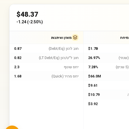
$
48.37
-1.24
(
-2.50%
)
מיחה
מאזן ואיתנות
$1.7B
חוב להון (Debt/Eq)
0.87
שנתי)
26.97%
חוב ל״ט/הון (LT Debt/Eq)
0.82
)
7.28%
יחס שוטף
2.3
$66.0M
יחס מהיר (Quick)
1.68
$9.61
$10.79
$3.92