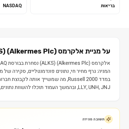
בריאות
NASDAQ
על מניית
אלקרמס (Alkermes Plc)
(
S
המניה: גרף מחיר חי, נתונים פונדמנטליים, סקירה של
במדד Russell 2000, מה שמשייך אותה ל
LLY, UNH, JNJ, ובהמשך העמוד תוכלו להשוות נתונים, ביצועים ותמחור. המידע נועד ללמידה בלבד ואינו מהווה המלצה או ייעוץ השקעות.
תשובה מהירה