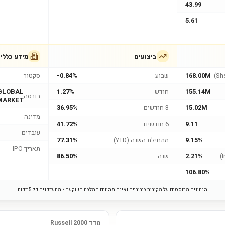
43.99
5.61
ביצועים
מידע כללי
168.00M
שבוע
-0.84%
סקטור
155.14M
חודש
1.27%
GLOBAL
בורסה
MARKET
15.02M
3 חודשים
36.95%
מדינה
9.11
6 חודשים
41.72%
עובדים
9.15%
מתחילת השנה (YTD)
77.31%
תאריך IPO
2.21%
שנה
86.50%
106.80%
הנתונים מבוססים על מקורות ציבוריים ואינם מהווים המלצת השקעה • מתעדכנים כל 5 דקות
מדד Russell 2000