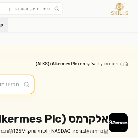
שו
ניתוח שוק
אלקרמס (Alkermes Plc) (ALKS)
אלקרמס (Alkermes Plc)
בריאות
בורסה:
NASDAQ
שווי שוק:
125M
חברה במד