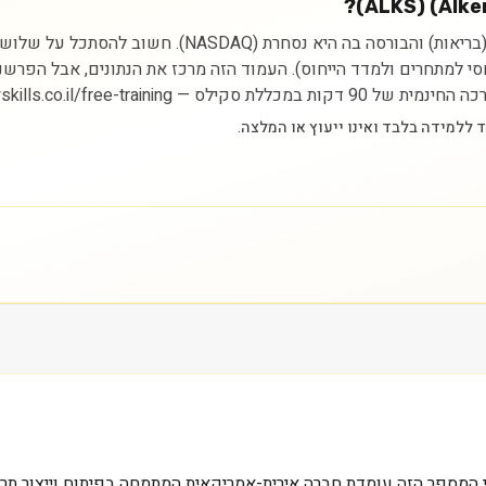
ניתוח מניית אלקרמס (Alkermes Plc) מתחיל בהבנת הסקטור (
יחסי למתחרים ולמדד הייחוס). העמוד הזה מרכז את הנתונים, אבל הפרש
https://myskills.co.il/free-t.