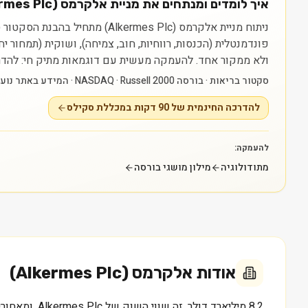
איך לומדים ומנתחים את מניית אלקרמס (Alkermes Plc) (ALKS)?
פונדמנטלית (הכנסות, רווחיות, חוב, צמיחה), ושוקית (תמחור 
ולא ממקור אחד.
להעמקה מעשית עם דוגמאות מתיק חי: להדרכה החינמית של 90 דקות במכללת סקילס — raining
סקטור בריאות · בורסה NASDAQ · Russell 2000 · המידע באתר נועד ללמידה בלבד ואינו ייעוץ או המלצה.
להדרכה החינמית של 90 דקות במכללת סקילס
להעמקה:
מתודולוגיה
מילון מושגי בורסה
אודות
אלקרמס (Alkermes Plc)