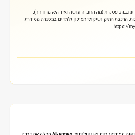
בריאות) והבורסה בה היא נסחרת (NASDAQ). חשוב להסתכל על שלוש שכבות: עסקית (מה החברה עושה ואיך היא מרוויחה),
נות, הרכבת התיק ושיקולי הסיכון נלמדים במסגרת מסודרת
8.2 מיליארד דולר, זה שווי השוק של Alkermes Plc, ומאחורי המספר הזה עומדת חברה אירית-אמריקאית המתמחה בפיתוח וייצור תרופות פסיכיאטריות ואונקולוגיות. Alkermes החלה את דרכה