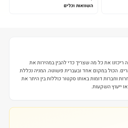
השוואות וכלים
Al) נסחרת בבורסת NASDAQ ופועלת בסקטור בריאות בשווי שוק של 125M. בעמוד הזה ריכזנו את כל מה שצריך כדי להבין במהירות את
רים. הכול במקום אחד ובעברית פשוטה. המניה נכללת
י. מתחרות וחברות דומות באותו סקטור כוללות בין היתר את