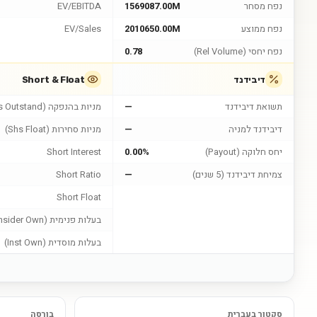
נפח מסחר
1569087.00M
EV/EBITDA
נפח ממוצע
2010650.00M
EV/Sales
נפח יחסי (Rel Volume)
0.78
דיבידנד
Short & Float
תשואת דיבידנד
—
מניות בהנפקה (Shs Outstand)
דיבידנד למניה
—
מניות סחירות (Shs Float)
יחס חלוקה (Payout)
0.00%
Short Interest
צמיחת דיבידנד (5 שנים)
—
Short Ratio
Short Float
בעלות פנימית (Insider Own)
בעלות מוסדית (Inst Own)
סקטור בעברית
בורסה