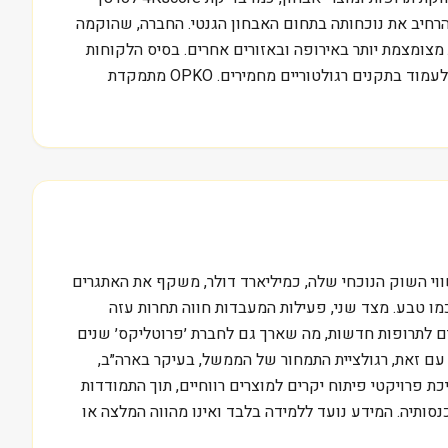
ילה שירותי מעבדה קליניים, בעיקר דרך חברת GeneDx אותה רכשה במטרה להרחיב את נוכחותה בתחום האבחון הגנטי. החברה, שהוקמה
 מצומצמת יותר באירופה ובאזורים אחרים. בסיס הלקוחות
שלה כולל בתי חולים, קופות חולים, רופאים פרטיים ומעבדות. חשוב לזכור כי חברות בתחום זה, כמו מדטכניקה הישראלית, נדרשות לעמוד בתקנים רגולטוריים מחמירים. OPKO מתמקדת
ופות למעבדות האבחון. שווי השוק הנוכחי שלה, כמיליארד דולר, משקף את האתגרים
מו טבע. מצד שני, פעילות המעבדות חווה תחרות עזה
 מתמודדת עם הצורך להשיג אישורים רגולטוריים לתרופות חדשות, מה שארך גם לחברת ׳פרוטליקס׳ שנים
 התרופתיים. עם זאת, רגולציית התמחור של הממשל, בעיקר בארה״ב,
תעשיית התרופות כולה תחת הנשיא דונלד טראמפ. האתגר הגדול ביותר של OPKO כיום הוא הפיכת פרויקטי פיתוח יקרים למוצרים רווחיים, תוך התמודדות
מהוות נתח משמעותי מהכנסותיה. המידע נועד ללמידה בלבד ואינו מהווה המלצה או