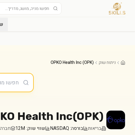
שו
ניתוח שוק
OPKO Health Inc (OPK)
KO Health Inc
(
OPK
)
בריאות
בורסה:
NASDAQ
שווי שוק:
12M
חברה במדד 