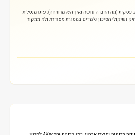
סה בה היא נסחרת (NASDAQ). חשוב להסתכל על שלוש שכבות: עסקית (מה החברה עושה ואיך היא מרוויחה), פונדמנטלית
התיק ושיקולי הסיכון נלמדים במסגרת מסודרת ולא ממקור
1.0 מיליארד דולר, זה שווי השוק של OPKO Health Inc, חברה אמריקאית הפועלת בשני ערוצים מרכזיים. מחד, OPKO מפתחת ומשווקת תרופות ומוצרי אבחון, כמו בדיקת 4Kscore לסרטן