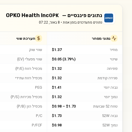
נתונים פיננסיים —
OPKO Health Inc
OPK
נתונים מתעדכנים בזמן אמת •
8 באוג׳, 07:22
נתוני מסחר
הערכת שווי
מחיר
$1.37
שווי שוק
שינוי
$0.05 (3.79%)
שווי מפעלי (EV)
פתיחה
$1.32
מכפיל רווח (P/E)
סגירה קודמת
$1.32
מכפיל רווח עתידי
גבוה יומי
$1.41
PEG
נמוך יומי
$1.32
מכפיל מכירות (P/S)
טווח 52 שבועות
$0.98 – $1.73
מכפיל הון (P/B)
גבוה 52W
$1.73
P/C
נמוך 52W
$0.98
P/FCF