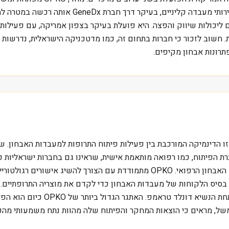
הערמונית שהושקה בארה״ב ב-2014. מאידך, היא מפע
ם ליכולות שיווק והפצה. היא פועלת בעיקר בצפון אמריקה, עם פעילות
 שמשקיעים רבים מפספסים בבחינת OPKO Health Inc, זו הדינמיקה המורכבת בין פעילות פיתוח התר
ת הפיתוח, כמו רפואה מותאמת אישית, שראינו גם בחברות ישראליות כ
מחברות כמו Quest Diagnostics ו-LabCorp, ענקיות בתחום האבחון הרפואי. OPKO
ל OPKO טמון ביכולתה למנף את בסיס הלקוחות של מעבדות האבחון כדי לקדם את מוצריה
מהווה סיכון משמעותי, כפי שחוותה 
ביבה תחרותית ורגולטורית תובענית. הנתונים מ-2023, למשל, מראים כי הוצאות המחקר והפיתוח שלה 