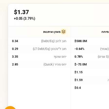
$
1.37
+
0.05
(
3.79%
)
מיחה
מאזן ואיתנות
$588.0M
חוב להון (Debt/Eq)
0.34
שנתי)
-0.64%
חוב ל״ט/הון (LT Debt/Eq)
0.29
)
0.78%
יחס שוטף
3.35
$-73.0M
יחס מהיר (Quick)
2.85
$1.15
$1.59
$0.4