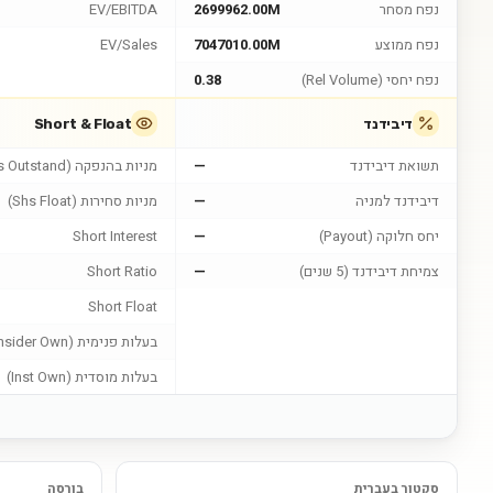
נפח מסחר
2699962.00M
EV/EBITDA
נפח ממוצע
7047010.00M
EV/Sales
נפח יחסי (Rel Volume)
0.38
דיבידנד
Short & Float
תשואת דיבידנד
—
מניות בהנפקה (Shs Outstand)
דיבידנד למניה
—
מניות סחירות (Shs Float)
יחס חלוקה (Payout)
—
Short Interest
צמיחת דיבידנד (5 שנים)
—
Short Ratio
Short Float
בעלות פנימית (Insider Own)
בעלות מוסדית (Inst Own)
סקטור בעברית
בורסה