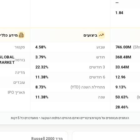
—
1.84
ביצועים
מידע כללי
746.00M
שבוע
4.58%
סקטור
368.48M
חודש
3.79%
GLOBAL
בורסה
MARKET
33.64M
3 חודשים
22.32%
מדינה
12.96
6 חודשים
11.38%
עובדים
9.13%
מתחילת השנה (YTD)
8.73%
תאריך IPO
50.63%
שנה
11.38%
28.46%
הנתונים מבוססים על מקורות ציבוריים ואינם מהווים המלצת השקעה • מתעדכנים כל 5 דקות
מדד Russell 2000