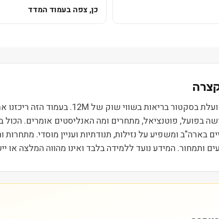
כן, צפה בעמוד המדד
OPKO Health Inc (OPK) נסחרת בבורסת NASDAQ ו
ושה בפועל, פוטנציאל, מתחרים ומה האנליסטים אומרים. הכול 