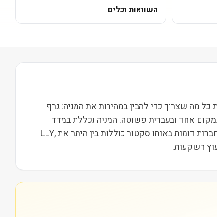
השוואות וכלים
פועלת בסקטור בריאות בשווי שוק של 12M. בעמוד הזה ריכזנו את כל מה שצריך כדי להבין במהירות את המניה: גרף
במקום אחד ובעברית פשוטה. המניה נכללת במדד
Russell 2000, מה שמשייך אותה לקבוצת חברות הביניים בארה"ב ומשפיע על נזילות, תנודתיות ועניין מוסדי. מתחרות וחברות דומות באותו סקטור כוללות בין היתר את LLY,