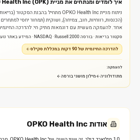
איך לומדים ומנתחים את מניית OPKO Health Inc (OPK)?
(הכנסות, רווחיות, חוב, צמיחה), ושוקית (תמחור יחסי למתחרי
אחד.
להעמקה מעשית עם דוגמאות מתיק חי: להדרכה החינמית של 90 דקות במכללת סקילס — myskills.co.il/free-training
סקטור בריאות · בורסה NASDAQ · Russell 2000 · המידע באתר נועד ללמידה בלבד ואינו ייעוץ או המלצה.
להדרכה החינמית של 90 דקות במכללת סקילס
להעמקה:
מתודולוגיה
מילון מושגי בורסה
אודות
OPKO Health Inc