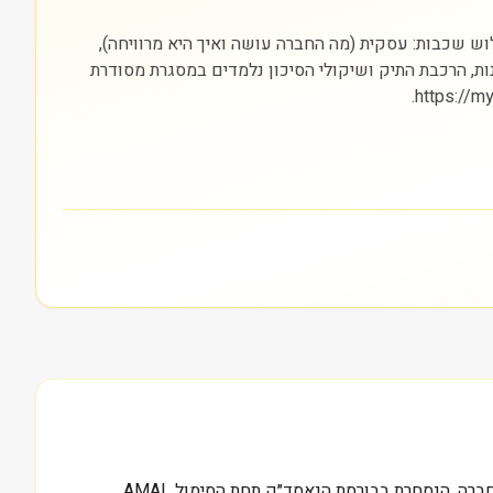
הסקטור (פיננסים) והבורסה בה היא נסחרת (NASDAQ). חשוב להסתכל על שלוש שכבות: עסקית (מה החברה עושה ואיך היא מרוויחה),
נות, הרכבת התיק ושיקולי הסיכון נלמדים במסגרת מסודרת
1.5 מיליארד דולר, זהו שווי השוק של Amalgamated Financial Corp, חברה בתחום הבנקאות המציעה שירותים פיננסיים מגוונים. החברה, הנסחרת בבורסת הנאסד״ק תחת הסימול AMAL,