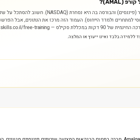
(AMAL)?
ניתוח מניית אמאלגמייטד פייננשל קורפ מתחיל בהבנת 
יחסי למתחרים ולמדד הייחוס). העמוד הזה מרכז את הנתונים, אבל הפרש
https://myskills.co.il/free-t.