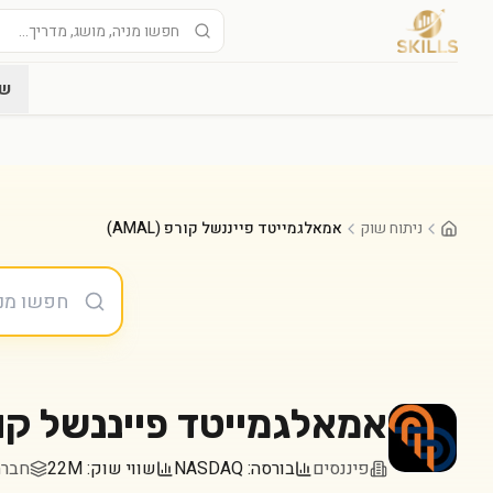
שו
ניתוח שוק
אמאלגמייטד פייננשל קורפ (AMAL)
אמאלגמייטד פייננשל קו
פיננסים
בורסה:
NASDAQ
שווי שוק:
22M
חברה במד