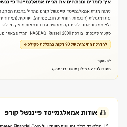
איך לומדים ומנתחים את מניית אמאלגמייטד פייננשל קורפ 
פונדמנטלית (הכנסות, רווחיות, חוב, צמיחה), ושוקית (תמחור 
ולא ממקור אחד.
להעמקה מעשית עם דוגמאות מתיק חי: להדרכה החינמית של 90 דקות במכללת סקילס — raining
סקטור פיננסים · בורסה NASDAQ · Russell 2000 · המידע באתר נועד ללמידה בלבד ואינו ייעוץ או המלצה.
להדרכה החינמית של 90 דקות במכללת סקילס
להעמקה:
מתודולוגיה
מילון מושגי בורסה
אודות
אמאלגמייטד פייננשל קורפ