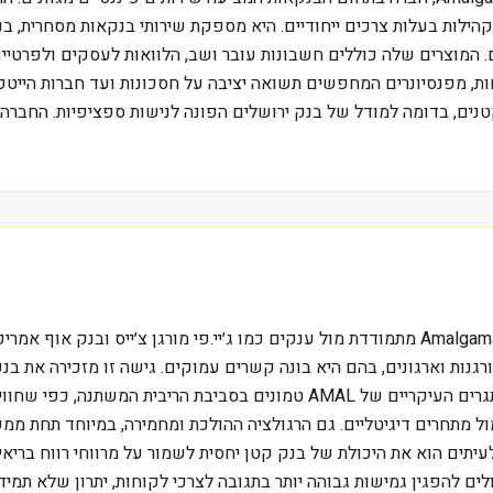
הילות בעלות צרכים ייחודיים. היא מספקת שירותי בנקאות מסחרית, בנ
. המוצרים שלה כוללים חשבונות עובר ושב, הלוואות לעסקים ולפרטי
Amalgamated  משרתת מגוון לקוחות, מפנסיונרים המחפשים תשואה יציבה על חסכונות וע
נים, בדומה למודל של בנק ירושלים הפונה לנישות ספציפיות. החברה 
בשוק בנקאי תחרותי כמו זה האמריקאי, Amalgamated Financial Corp מתמודדת מול ענקים כמו ג׳יי.
גנות וארגונים, בהם היא בונה קשרים עמוקים. גישה זו מזכירה את ב
ול מתחרים דיגיטליים. גם הרגולציה ההולכת ומחמירה, במיוחד תחת ממ
תים הוא את היכולת של בנק קטן יחסית לשמור על מרווחי רווח בריא
נקים נהנים מיתרון גודל. בנקים אזוריים כמו AMAL יכולים להפגין גמישות גבוהה יותר בתגובה לצרכי 