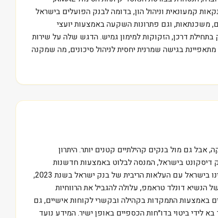
קאות קמעונאית וניהול הון, בדומה לבנק הפועלים בישראל
ים, משכנתאות, וגם פתרונות השקעה באמצעות יועצי
ד חברות הייטק בתחילת דרכן, הזקוקות למימון גמיש. הדגש שלה על שירות
מתאפיינת בגישה שמרנית יחסית לניהול סיכונים, מה שמקנה
פי מורגן צ׳ייס ובנק אוף אמריקה, אבל גם מול בנקים קהילתיים קטנים יותר. היתרון
נק דיסקונט בישראל, המנסה לבלוט באמצעות חדשנות
ושירות ממוקד לקוח, תוך שמירה על קשרים ארוכי טווח. האתגרים העיקריים של AMAL טמונים בסביבת הריבית המשתנה, כפי שחווינו בישראל עם העלאות הריבית של בנק ישראל בשנת 2023,
של הנשיא דונלד טראמפ, עלולה להגביל את הרווחיות
ים באמצעות התמקדות בקהילה ובקשרי לקוחות אישיים, גם
לקוחות, יתרון שלא תמיד בא לידי ביטוי בדו״חות הכספיים באופן ישיר. המידע נועד