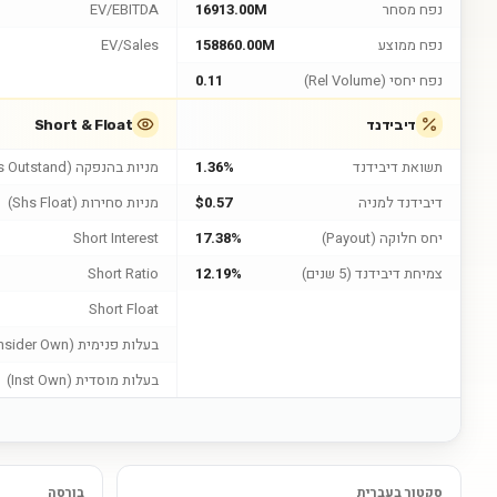
נפח מסחר
16913.00M
EV/EBITDA
נפח ממוצע
158860.00M
EV/Sales
נפח יחסי (Rel Volume)
0.11
דיבידנד
Short & Float
תשואת דיבידנד
1.36%
מניות בהנפקה (Shs Outstand)
דיבידנד למניה
$0.57
מניות סחירות (Shs Float)
יחס חלוקה (Payout)
17.38%
Short Interest
צמיחת דיבידנד (5 שנים)
12.19%
Short Ratio
Short Float
בעלות פנימית (Insider Own)
בעלות מוסדית (Inst Own)
סקטור בעברית
בורסה