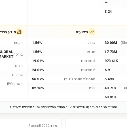
—
3.24
ביצועים
מידע כללי
30.00M
שבוע
1.56%
סקטור
17.73M
חודש
1.56%
GLOBAL
בורסה
MARKET
973.41K
3 חודשים
19.01%
מדינה
6.9
6 חודשים
24.01%
עובדים
5.49%
מתחילת השנה (YTD)
56.57%
תאריך IPO
40.71%
שנה
82.16%
60.91%
הנתונים מבוססים על מקורות ציבוריים ואינם מהווים המלצת השקעה • מתעדכנים כל 5 דקות
מדד Russell 2000