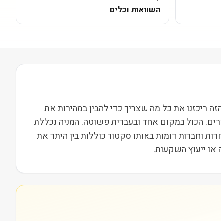
השוואות וכלים
רפ (AMAL) נסחרת בבורסת NASDAQ ופועלת בסקטור פיננסים בשווי שוק של 22M. בעמוד הזה ריכזנו את כל מה שצריך כדי להבין במהירות את
רים. הכול במקום אחד ובעברית פשוטה. המניה נכללת
י. מתחרות וחברות דומות באותו סקטור כוללות בין היתר את