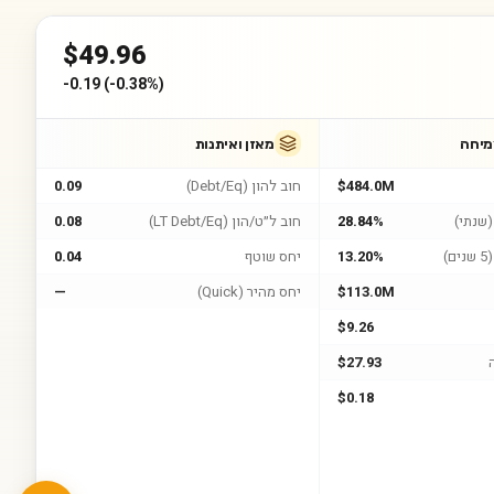
$
49.96
-0.19
(
-0.38%
)
מיחה
מאזן ואיתנות
$484.0M
חוב להון (Debt/Eq)
0.09
שנתי)
28.84%
חוב ל״ט/הון (LT Debt/Eq)
0.08
)
13.20%
יחס שוטף
0.04
$113.0M
יחס מהיר (Quick)
—
$9.26
$27.93
$0.18