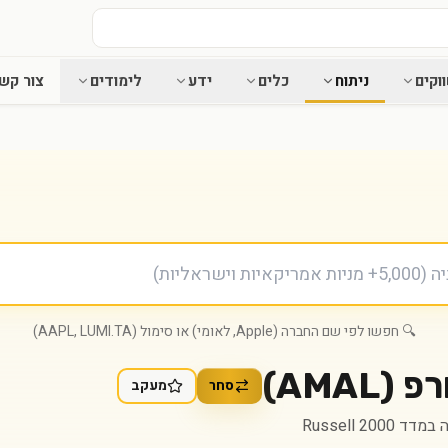
וקים
ניתוח
כלים
ידע
לימודים
צור קש
🔍 חפשו לפי שם החברה (Apple, לאומי) או סימול (AAPL, LUMI.TA)
רפ
(
AMAL
)
סחר
מעקב
ד Russell 2000