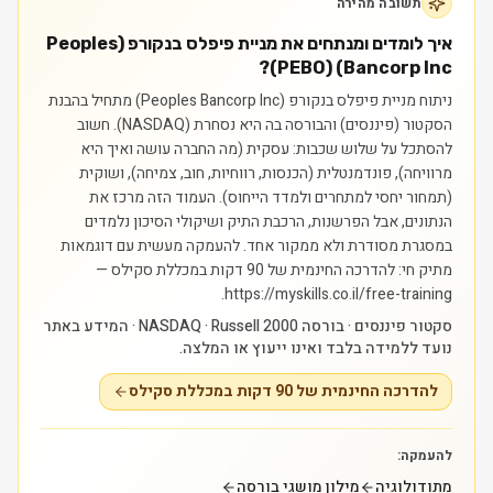
תשובה מהירה
איך לומדים ומנתחים את מניית פיפלס בנקורפ (Peoples
Bancorp Inc) (PEBO)?
ניתוח מניית פיפלס בנקורפ (Peoples Bancorp Inc) מתחיל בהבנת
הסקטור (פיננסים) והבורסה בה היא נסחרת (NASDAQ). חשוב
להסתכל על שלוש שכבות: עסקית (מה החברה עושה ואיך היא
מרוויחה), פונדמנטלית (הכנסות, רווחיות, חוב, צמיחה), ושוקית
(תמחור יחסי למתחרים ולמדד הייחוס). העמוד הזה מרכז את
הנתונים, אבל הפרשנות, הרכבת התיק ושיקולי הסיכון נלמדים
במסגרת מסודרת ולא ממקור אחד.
להעמקה מעשית עם דוגמאות
מתיק חי: להדרכה החינמית של 90 דקות במכללת סקילס —
https://myskills.co.il/free-training.
סקטור פיננסים · בורסה NASDAQ · Russell 2000 · המידע באתר
נועד ללמידה בלבד ואינו ייעוץ או המלצה.
להדרכה החינמית של 90 דקות במכללת סקילס
להעמקה:
מתודולוגיה
מילון מושגי בורסה