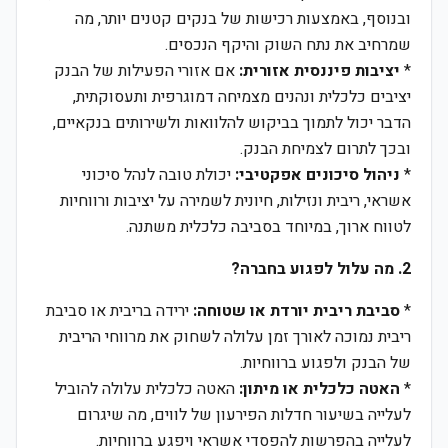
ובנוסף, באמצעות רכישות של בנקים קטנים יותר, מה
שמרחיב את נתח השוק והיקף הנכסים.
*
יציבות פיננסית אזורית:
אם אזורי הפעילות של הבנק
יציבים כלכלית ונהנים מצמיחה דמוגרפית ותעסוקתית,
הדבר יכול לתמוך בביקוש להלוואות ולשירותים בנקאיים,
ובכך לתרום לצמיחת הבנק.
*
ניהול סיכונים אפקטיבי:
יכולת טובה לנהל סיכוני
אשראי, ריבית ונזילות, חיונית לשמירה על יציבות ורווחיות
לטווח ארוך, במיוחד בסביבה כלכלית משתנה.
2. מה עלול לפגוע בחברה?
*
סביבת ריבית יורדת או שטוחה:
ירידה בריבית או סביבת
ריבית נמוכה לאורך זמן עלולה לשחוק את מרווחי הריבית
של הבנק ולפגוע ברווחיות.
*
האטה כלכלית או מיתון:
האטה כלכלית עלולה להוביל
לעלייה בשיעור חדלות הפירעון של לווים, מה שיגרום
לעלייה בהפרשות להפסדי אשראי ויפגע ברווחיות.