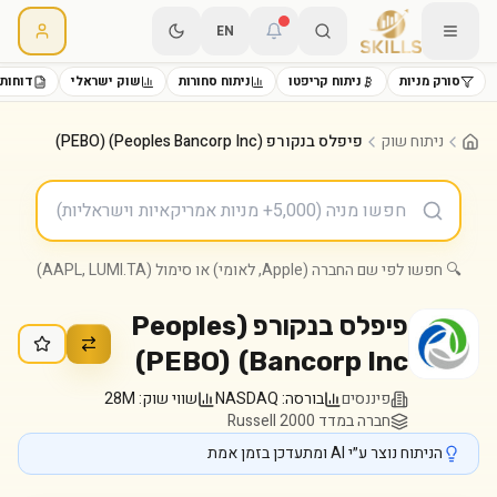
EN
סורק מניות
ניתוח קריפטו
ניתוח סחורות
שוק ישראלי
דוחות 
ניתוח שוק
פיפלס בנקורפ (Peoples Bancorp Inc) (PEBO)
🔍 חפשו לפי שם החברה (Apple, לאומי) או סימול (AAPL, LUMI.TA)
פיפלס בנקורפ (Peoples
)
PEBO
(
Bancorp Inc)
פיננסים
בורסה:
NASDAQ
שווי שוק:
28M
חברה במדד Russell 2000
הניתוח נוצר ע״י AI ומתעדכן בזמן אמת