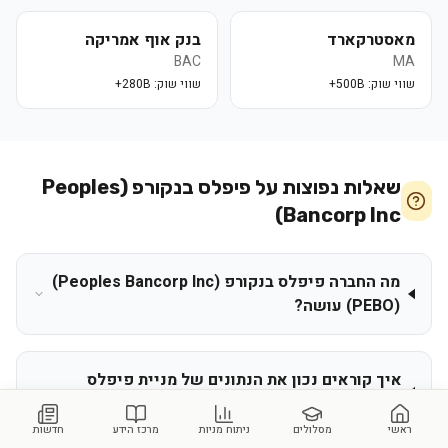
מאסטרקארד
בנק אוף אמריקה
BAC
MA
שווי שוק:
500B+
שווי שוק:
280B+
שאלות נפוצות על
פיפלס בנקורפ (Peoples
Bancorp Inc)
מה החברה פיפלס בנקורפ (Peoples Bancorp Inc)
(PEBO) עושה?
איך קוראים נכון את הנתונים של מניית פיפלס
בנקורפ (Peoples Bancorp Inc)?
ראשי
מסלולים
ניתוח מניות
מרכז הידע
חדשות