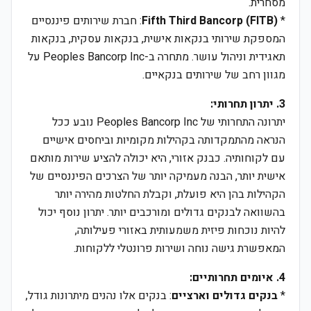
מסחרית.
*
Fifth Third Bancorp (FITB)
: חברת שירותים פיננסיים
המספקת שירותי בנקאות אישית, בנקאות עסקית, בנקאות
תאגידית וניהול עושר. מתחרה ב-Peoples Bancorp Inc על
מגוון רחב של שירותים בנקאיים.
3. יתרון תחרותי:
יתרונה התחרותי של Peoples Bancorp Inc נובע ככל
הנראה מהתמקדותה בקהילות מקומיות וביחסים אישיים
עם לקוחותיה. כבנק אזורי, היא יכולה להציע שירות מותאם
אישית יותר, הבנה מעמיקה יותר של הצרכים הפיננסיים של
הקהילות בהן היא פועלת, וקבלת החלטות מהירה יותר
בהשוואה לבנקים גדולים ומורכבים יותר. יתרון נוסף יכול
להיות נוכחות פיזית משמעותית באזורי פעילותה,
המאפשרת גישה נוחה ושירות פרונטלי ללקוחות.
4. איומים תחרותיים:
*
בנקים גדולים וארציים
: בנקים אלו נהנים מיתרונות גודל,