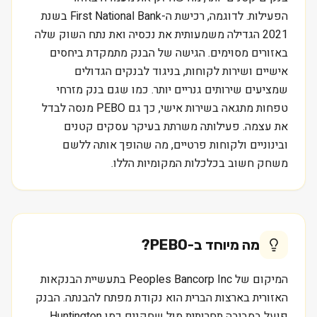
הפעילות. לדוגמה, רכישת ה-First National Bank בשנת
2021 הגדילה משמעותית את נכסיה ואת נתח השוק שלה
באזורים מסוימים. הגישה של הבנק מתמקדת ביחסים
אישיים ושירות לקוחות, בניגוד לבנקים הגדולים
שמציעים שירותים גנריים יותר. כמו שגם בנק מזרחי
טפחות מתגאה בשירות אישי, כך גם PEBO מנסה לבדל
את עצמה. פעילותה משרתת בעיקר עסקים קטנים
ובינוניים ולקוחות פרטיים, מה שהופך אותה ללשם
משחק חשוב בכלכלות המקומיות הללו.
מה מיוחד ב-
PEBO
?
המיקום של Peoples Bancorp Inc בתעשיית הבנקאות
האזורית בארצות הברית הוא נקודת מפתח להבנתה. הבנק
פועל בסביבה תחרותית מול שחקנים כמו Huntington