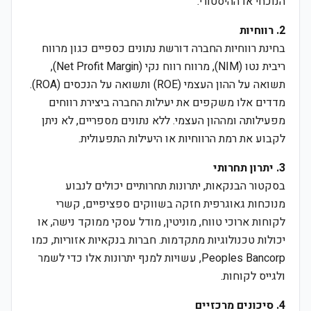
הנוכחי או ההיסטורי.
2. רווחיות
בחינת רווחיות החברה דורשת נתונים כספיים כגון מרווח
ריבית נטו (NIM), מרווח רווח נקי (Net Profit Margin),
תשואה על ההון העצמי (ROE) ותשואה על הנכסים (ROA).
מדדים אלו משקפים את יעילות החברה ביצירת רווחים
מפעילותה ומההון העצמי. ללא נתונים מספריים, לא ניתן
לקבוע את רמת הרווחיות או היעילות התפעולית.
3. יתרון תחרותי
בסקטור הבנקאות, יתרונות תחרותיים יכולים לנבוע
מנוכחות גאוגרפית חזקה בשווקים ספציפיים, קשרי
לקוחות ארוכי טווח, מוניטין, מודל עסקי ממוקד נישה, או
יכולות טכנולוגיות מתקדמות. חברות בנקאיות אזוריות, כמו
Peoples Bancorp, עשויות למנף יתרונות אלו כדי לשמר
ולגייס לקוחות.
4. סיכונים מרכזיים