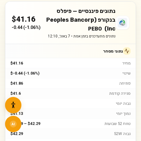
נתונים פיננסיים —
פיפלס
$
41.16
בנקורפ (Peoples Bancorp
-0.44
(
-1.06%
)
Inc)
PEBO
נתונים מתעדכנים בזמן אמת •
7 באוג׳, 12:10
נתוני מסחר
מחיר
$41.16
שינוי
$-0.44 (-1.06%)
פתיחה
$41.86
סגירה קודמת
$41.6
גבוה יומי
$42
נמוך יומי
$41.13
טווח 52 שבועות
$27.49 – $42.29
AI
גבוה 52W
$42.29