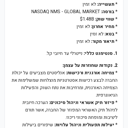
*
תעשייה:
לא זמין
*
בורסה:
NASDAQ NMS - GLOBAL MARKET
*
שווי שוק:
$1.48B
*
מחיר אחרון:
לא זמין
*
בטא:
לא זמין
*
תיאור מקור:
לא זמין
1. סנטימנט כללי:
נייטרלי עד חיובי קל.
2. נקודות שחוזרות על עצמן:
*
צמיחה אורגנית ורכישות:
אנליסטים מצביעים על יכולת
החברה לבצע רכישות אסטרטגיות מוצלחות שמשלימות את
הצמיחה האורגנית, ומרחיבות את נתח השוק והפעילות
הגיאוגרפית.
*
פיזור תיק אשראי וניהול סיכונים:
הערכה חיובית
לניהול תיק האשראי המפוזר של החברה, אשר תורם
ליציבות ומופחת סיכוני ריכוז.
*
יעילות תפעולית וניהול עלויות:
שיפורים ביעילות