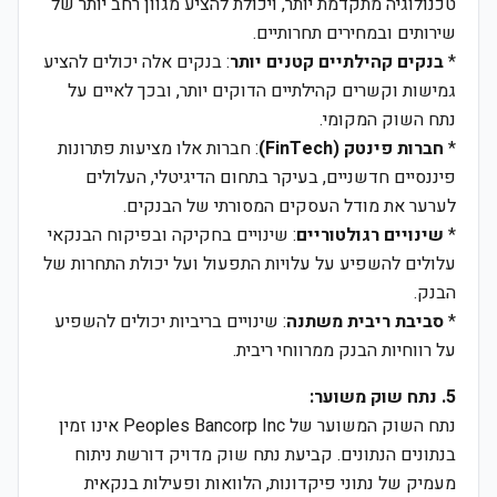
טכנולוגיה מתקדמת יותר, ויכולת להציע מגוון רחב יותר של
שירותים ובמחירים תחרותיים.
*
בנקים קהילתיים קטנים יותר
: בנקים אלה יכולים להציע
גמישות וקשרים קהילתיים הדוקים יותר, ובכך לאיים על
נתח השוק המקומי.
*
חברות פינטק (FinTech)
: חברות אלו מציעות פתרונות
פיננסיים חדשניים, בעיקר בתחום הדיגיטלי, העלולים
לערער את מודל העסקים המסורתי של הבנקים.
*
שינויים רגולטוריים
: שינויים בחקיקה ובפיקוח הבנקאי
עלולים להשפיע על עלויות התפעול ועל יכולת התחרות של
הבנק.
*
סביבת ריבית משתנה
: שינויים בריביות יכולים להשפיע
על רווחיות הבנק ממרווחי ריבית.
5. נתח שוק משוער:
נתח השוק המשוער של Peoples Bancorp Inc אינו זמין
בנתונים הנתונים. קביעת נתח שוק מדויק דורשת ניתוח
מעמיק של נתוני פיקדונות, הלוואות ופעילות בנקאית