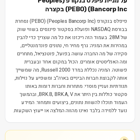
על מניית
פיפלס בנקורפ (Peoples
Bancorp Inc)
(
PEBO
) בקצרה
פיפלס בנקורפ (Peoples Bancorp Inc) (PEBO) נסחרת
בבורסת NASDAQ ופועלת בסקטור פיננסים בשווי שוק
של 28M. בעמוד הזה ריכזנו את כל מה שצריך כדי להבין
במהירות את המניה: גרף מחיר חי, נתונים פונדמנטליים,
סקירה של מה החברה עושה בפועל, פוטנציאל, מתחרים
ומה האנליסטים אומרים. הכול במקום אחד ובעברית
פשוטה. המניה נכללת במדד Russell 2000, מה שמשייך
אותה לקבוצת חברות הביניים בארה"ב ומשפיע על נזילות,
תנודתיות ועניין מוסדי. מתחרות וחברות דומות באותו
סקטור כוללות בין היתר את BRK.B, BRK.A, V, ובהמשך
העמוד תוכלו להשוות נתונים, ביצועים ותמחור. המידע
נועד ללמידה בלבד ואינו מהווה המלצה או ייעוץ השקעות.