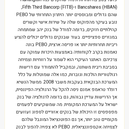
Bancshares (HBAN) ו-Fifth Third Bancorp (FITB),
שהם גדולים ומבוססים יותר. היתרון התחרותי של PEBO
נובע בעיקר מהפוקוס שלה על שירות אישי וקשרים
קהילתיים חזקים, בדומה למודל של בנק יהב שמתמחה
במגזרים ספציפיים. בעוד שבנקים גדולים יכולים להציע
ריביות תחרותיות יותר או פריסה ארצית, PEBO בונה
נאמנות בקרב לקוחותיה באמצעות היכרות עמוקה עם
צרכיהם. האתגר העיקרי הוא לשמור על רווחיות וצמיחה
בסביבת ריבית משתנה, ובמקביל להתמודד עם דרישות
רגולטוריות הולכות וגוברות, כמו אלה שמוטלות על כלל
המערכת הבנקאית בעקבות משבר 2008. ממשל הנשיא
דונלד טראמפ אמנם ניסה להקל על הרגולציה הפיננסית,
אך הדרישות עדיין גבוהות, גם בדומה לרגולציה של בנק
ישראל על המערכת המקומית. מה שמשקיעים לפעמים
מפספסים זו היכולת של בנקים אזוריים לספוג זעזועים
מקומיים טוב יותר, אך גם הפוטנציאל המוגבל שלהם
לצמיחה אקספוננציאלית. PEBO לא צפויה להפוך לבנק