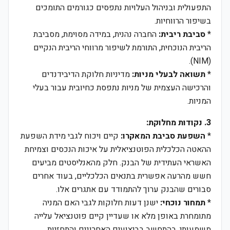
התפעולית ובניהול העלויות נתפסים כגורמים התומכים
בשיפור הרווחיות.
*
סביבת ריבית:
החברה נהנית, במידה מסוימת, מסביבת
הריבית הנוכחית, התורמת לשיפור מרווחי הריבית הנקיים
(NIM).
*
תשואה לבעלי מניות:
מדיניות חלוקת הדיבידנדים
והרכישה העצמית של מניות נתפסת כחיובית עבור בעלי
המניות.
3. נקודות מחלוקת:
*
השפעת סביבת המאקרו:
קיים ויכוח לגבי מידת השפעת
ההאטה הכלכלית הפוטנציאלית על איכות הנכסים וצמיחת
האשראי העתידית של הבנק. חלק מהאנליסטים מביעים
חשש מהרעה אפשרית בתנאים הכלכליים, בעוד אחרים
סבורים שהבנק ערוך להתמודד עם אתגרים אלו.
*
תמחור נוכחי:
ישנן דעות חלוקות לגבי האם המניה
מתומחרת באופן מלא או שעדיין קיים פוטנציאל עלייה
משמעותי, בהתחשב בביצועים האחרונים והתחזיות