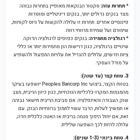
*
תחרות עזה:
סקטור הבנקאות מאופיין בתחרות גבוהה
מצד בנקים גדולים יותר, בנקים דיגיטליים ומוסדות
פיננסיים אחרים. תחרות זו עלולה להקשות על גיוס לקוחות,
שימורם ועל שמירת מרווחי רווח.
*
רגולציה מחמירה:
בנקים כפופים לרגולציה הדוקה.
שינויים ברגולציה, כגון דרישות הון מחמירות יותר או כללי
ציות חדשים, עלולים להגדיל את עלויות התפעול ולהשפיע
על מודל העסקי.
3. טווח קצר (עד שנה):
בטווח הקצר, ביצועי Peoples Bancorp Inc יושפעו בעיקר
מהמגמות המקרו-כלכליות הנוכחיות, כגון כיוון הריבית, מצב
שוק העבודה והאינפלציה. אם סביבת הריבית תישאר גבוהה
או תמשיך לעלות, הדבר עשוי לתמוך ברווחיות הבנק. עם
זאת, אם יחול היפוך מגמה בריבית או האטה כלכלית חדה,
עלולה להיות לכך השפעה שלילית.
4. טווח בינוני (1-3 שנים):