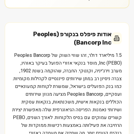
אודות
פיפלס בנקורפ (Peoples
Bancorp Inc)
1.5 מיליארד דולר, זהו שווי השוק של Peoples Bancorp
Inc (PEBO), מוסד בנקאי אזורי הפועל בעיקר באוהיו,
מערב וירג׳יניה, וקנטקי. החברה, שהוקמה בשנת 1902,
צברה ניסיון רב במתן שירותים פיננסיים לקהילות מקומיות.
כמו בנק הפועלים בישראל, שמשרת לקוחות קמעונאיים
ועסקיים, Peoples Bancorp מציעה מגוון שירותים
הכוללים בנקאות אישית, משכנתאות, בנקאות עסקית
ושירותי נאמנות. הפריסה הגיאוגרפית שלה מאפשרת יצירת
קשרים עמוקים עם בסיס הלקוחות. לאורך השנים, PEBO
הרחיבה את פעילותה באמצעות רכישות ממוקדות של
בנקים קטנים יותר, מה שחיזק את מעמדה באזורי