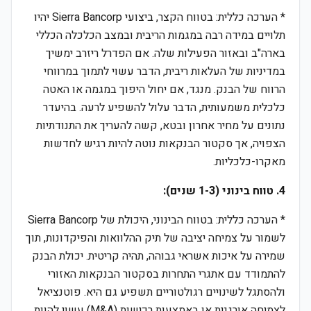
* הערכה כללית: בטווח הקצר, ביצועי Sierra Bancorp יהיו
תלויים במידה רבה במגמות הריבית ובמצב הכלכלה הכללי
בארה"ב ובאזור הפעילות שלה. אם הפדרל ריזרב ימשיך
במדיניות של העלאות ריבית, הדבר עשוי לתמוך במרווחי
הרווח של הבנק. מנגד, אם יחול היפוך במגמה או האטה
כלכלית משמעותית, הדבר עלול להשפיע לרעה. בהיעדר
נתונים על מחיר אחרון ובטא, קשה להעריך את התנודתיות
הצפויה, אך סקטור הבנקאות נוטה להיות רגיש לחדשות
מאקרו-כלכליות.
4. טווח בינוני (1-3 שנים):
* הערכה כללית: בטווח הבינוני, היכולת של Sierra Bancorp
לשמור על צמיחה יציבה של תיק ההלוואות והפיקדונות, תוך
שמירה על איכות אשראי גבוהה, תהיה קריטית. יכולת הבנק
להתמודד עם אתגרי התחרות בסקטור הבנקאות האזורי
ולהסתגל לשינויים רגולטוריים תשפיע גם היא. פוטנציאל
לצמיחה אורגנית או באמצעות רכישות (M&A) עשוי להוות