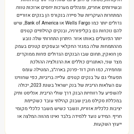
ובשירותים אחרים, ומנהלים מערכות יחסים ארוכות טווח.
המתחרות העיקריות של סיירה בנקורפ הן בנקים אזוריים
גדולים יותר כמו Wells Fargo או Bank of America, שיש
להם נוכחות גם בקליפורניה, ובנקים קהילתיים קטנים
יותר הפועלים באותו אזור. היתרון התחרותי שלה נובע
מההתמחות שלה במגזר החקלאי ובעסקים קטנים בעמק
סן חואקין, תחום שבו הבנקים הגדולים פחות ממוקדים.
מצד שני, האתגרים כוללים את הרגולציה ההולכת
ומחמירה, כמו חוק דוד-פרנק בארה״ב, המטילה עומס
תפעולי גם על בנקים קטנים. עלייה בריביות, כפי שחווינו
עם העלאות הריבית של בנק ישראל בשנת 2023, יכולה
להשפיע על רווחיות הבנק דרך שולי הריבית. אנליסט ותיק
במכללת סקילס מבין שבנק קהילתי עובד כשקיימת
יציבות כלכלית אזורית, ונשבר כשיש משבר כלכלי מקומי
חריף. המידע נועד ללמידה בלבד ואינו מהווה המלצה או
ייעוץ השקעות.