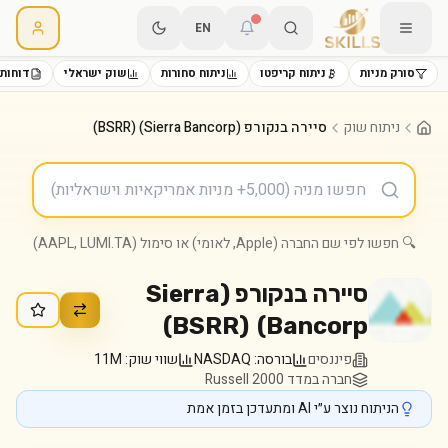
EN
סורק מניות
ניתוח קריפטו
ניתוח סחורות
שוק ישראלי
דוחות 
ניתוח שוק
סיירה בנקורפ (Sierra Bancorp) (BSRR)
🔍 חפשו לפי שם החברה (Apple, לאומי) או סימול (AAPL, LUMI.TA)
סיירה בנקורפ (Sierra
)
BSRR
(
Bancorp)
פיננסים
בורסה:
NASDAQ
שווי שוק:
11M
חברה במדד Russell 2000
הניתוח נוצר ע״י AI ומתעדכן בזמן אמת