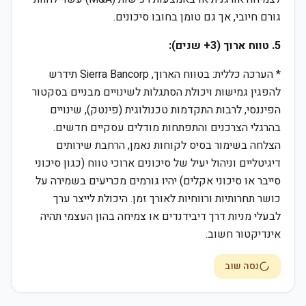
גורם חיובי, אך גם טומן בחובו סיכונים.
5. טווח ארוך (3+ שנים):
* הערכה כללית: בטווח הארוך, Sierra Bancorp תידרש
להפגין גמישות ויכולת הסתגלות לשינויים מבניים בסקטור
הפיננסי, לרבות התקדמות טכנולוגית (פינטק), שינויים
בהרגלי הצרכנים והתפתחות מודלים עסקיים חדשים.
הצלחה בשימור בסיס לקוחות נאמן, הרחבת שירותים
דיגיטליים וניהול יעיל של סיכונים ארוכי טווח (כגון סיכוני
סייבר או סיכוני אקלים) יהיו גורמים מכריעים בשמירה על
כושר תחרותיות ורווחיות לאורך זמן. היכולת לייצר ערך
לבעלי מניות דרך דיבידנדים או צמיחה בהון העצמי תהיה
אינדיקטור חשוב.
נסה שוב