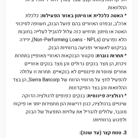
ההלוואות.
*
האטה כלכלית או מיתון באזור הפעילות:
כלכלת
ארה"ב, ובפרט האזורים בהם פועל הבנק, חשופה לסיכוני
האטה או מיתון. תרחיש כזה עלול להוביל לעלייה בחובות
הלא נפרעים (Non-Performing Loans - NPLs), ירידה
בביקוש לאשראי ופגיעה ברווחיות הבנק.
*
תחרות גוברת:
סקטור הבנקאות האזורי מאופיין בתחרות
ניכרת, הן מצד בנקים גדולים והן מצד בנקים אזוריים
אחרים ומוסדות פיננסיים לא בנקאיים. תחרות זו עלולה
להפעיל לחץ על מרווחי הרווח של Sierra Bancorp, הן בצד
ההלוואות והן בצד הפיקדונות.
*
רגולציה פיננסית:
בנקים כפופים לרגולציה הדוקה.
שינויים ברגולציה, כגון דרישות הון מחמירות יותר או פיקוח
מוגבר, עלולים להגדיל את עלויות התפעול של הבנק
ולפגוע ברווחיותו.
3. טווח קצר (עד שנה):