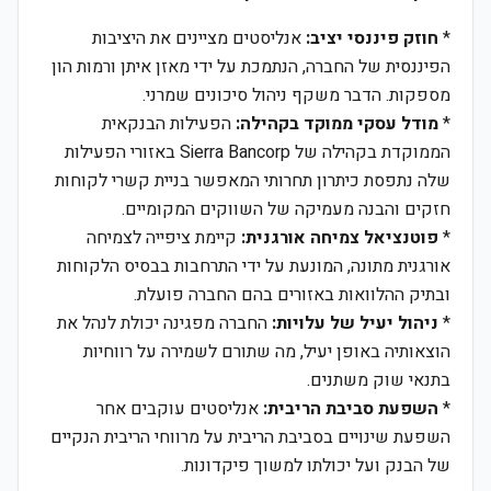
*
חוזק פיננסי יציב:
אנליסטים מציינים את היציבות
הפיננסית של החברה, הנתמכת על ידי מאזן איתן ורמות הון
מספקות. הדבר משקף ניהול סיכונים שמרני.
*
מודל עסקי ממוקד בקהילה:
הפעילות הבנקאית
הממוקדת בקהילה של Sierra Bancorp באזורי הפעילות
שלה נתפסת כיתרון תחרותי המאפשר בניית קשרי לקוחות
חזקים והבנה מעמיקה של השווקים המקומיים.
*
פוטנציאל צמיחה אורגנית:
קיימת ציפייה לצמיחה
אורגנית מתונה, המונעת על ידי התרחבות בבסיס הלקוחות
ובתיק ההלוואות באזורים בהם החברה פועלת.
*
ניהול יעיל של עלויות:
החברה מפגינה יכולת לנהל את
הוצאותיה באופן יעיל, מה שתורם לשמירה על רווחיות
בתנאי שוק משתנים.
*
השפעת סביבת הריבית:
אנליסטים עוקבים אחר
השפעת שינויים בסביבת הריבית על מרווחי הריבית הנקיים
של הבנק ועל יכולתו למשוך פיקדונות.