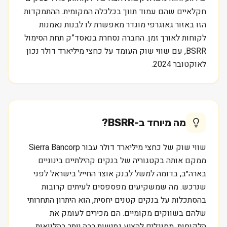
חקלאיים שהם עמוד תווך בכלכלה המקומית. ההתמקדות
הזו באזור גאוגרפי מוגדר מאפשרת לו לבנות נאמנות
לקוחות לאורך זמן. החברה נסחרת בנאסד”ק תחת הסימול
BSRR, עם שווי שוק העומד על כחצי מיליארד דולר נכון
לאוקטובר 2024.
מה מיוחד ב-
BSRR
?
שווי שוק של כחצי מיליארד דולר עבור Sierra Bancorp
ממקם אותה בקטגוריה של בנקים קהילתיים בינוניים
בארה״ב, בדומה למשל לבנק אוצר החייל בישראל לפני
שנרכש. מה שמשקיעים מפספסים לעיתים קרובות
בהסתכלות על בנקים קטנים יחסית, הוא היתרון התחרותי
שלהם בשווקים מקומיים. הם מכירים לעומק את
הלקוחות, מסוגלים להציע גמישות רבה יותר בהלוואות