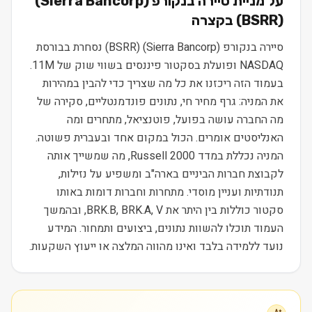
על מניית
סיירה בנקורפ (Sierra Bancorp)
(
BSRR
) בקצרה
סיירה בנקורפ (Sierra Bancorp) (BSRR) נסחרת בבורסת
NASDAQ ופועלת בסקטור פיננסים בשווי שוק של 11M.
בעמוד הזה ריכזנו את כל מה שצריך כדי להבין במהירות
את המניה: גרף מחיר חי, נתונים פונדמנטליים, סקירה של
מה החברה עושה בפועל, פוטנציאל, מתחרים ומה
האנליסטים אומרים. הכול במקום אחד ובעברית פשוטה.
המניה נכללת במדד Russell 2000, מה שמשייך אותה
לקבוצת חברות הביניים בארה"ב ומשפיע על נזילות,
תנודתיות ועניין מוסדי. מתחרות וחברות דומות באותו
סקטור כוללות בין היתר את BRK.B, BRK.A, V, ובהמשך
העמוד תוכלו להשוות נתונים, ביצועים ותמחור. המידע
נועד ללמידה בלבד ואינו מהווה המלצה או ייעוץ השקעות.