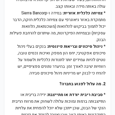
עולה באותה מידה ובאותו קצב.
*
צמיחה כלכלית אזורית:
במידה ו-Sierra Bancorp
מתמקדת באזור גיאוגרפי עם צמיחה כלכלית חזקה, הדבר
יכול לתמוך בביקוש להלוואות (משכנתאות, הלוואות
עסקיות) ובצמיחת הפיקדונות, מה שיתרום להרחבת פעילות
הבנק.
*
ניהול סיכונים ובריאות פיננסית:
בנקים בעלי ניהול
סיכונים אפקטיבי, יחס הון מספק ואיכות נכסים טובה,
נוטים להיות עמידים יותר לתנודות כלכליות ולשמור על
רווחיות יציבה לאורך זמן. בהיעדר נתונים ספציפיים, יש
להניח כי לבנק יש מדיניות ניהול סיכונים סבירה.
2. מה עלול לפגוע בחברה?
*
סביבת ריבית יורדת או מתייצבת:
ירידה בריבית או
התייצבותה ברמות נמוכות עלולה לשחוק את מרווח הריבית
הנקי של הבנק, שכן ייתכן שלא יוכל להפחית את עלויות
הפיקדונות באותו קצב שבו יצטרך להוריד את ריביות