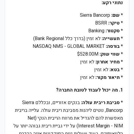
נתוני רקע:
*
שם:
Sierra Bancorp
*
טיקר:
BSRR
*
סקטור:
Banking
*
תעשייה:
לא זמין (בדרך כלל Bank Regional)
*
בורסה:
NASDAQ NMS - GLOBAL MARKET
*
שווי שוק:
$528.00M
*
מחיר אחרון:
לא זמין
*
בטא:
לא זמין
*
תיאור מקור:
לא זמין
1. מה יכול לעבוד לטובת החברה?
*
סביבת ריבית עולה:
בנקים אזוריים, ובכללם Sierra
Bancorp, נוטים ליהנות מסביבת ריבית עולה. עלייה בריבית
מאפשרת להם להגדיל את מרווח הריבית הנקי (Net
Interest Margin - NIM) על ידי גביית ריבית גבוהה יותר על
הלוואותיהם, בעוד שעלות גיוס הפיקדונות אינה בהכרח