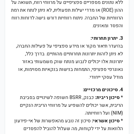
ללא נתונים מספריים ספציפיים על מרווחי רווח, תשואה על
ההון (ROE) או מדדי יעילות תפעולית, לא ניתן לנתח את רמת
הרווחיות של החברה. ניתוח רווחיות דורש גישה לדוחות רווח
והפסד ומאזנים.
3. יתרון תחרותי:
בהיעדר תיאור מקור או מידע ספציפי על פעילות החברה,
לא ניתן לזהות יתרונות תחרותיים מהותיים. בדרך כלל,
יתרונות אלו יכולים לנבוע מנתח שוק משמעותי באזור
גאוגרפי ספציפי, התמחות בנישות בנקאיות מסוימות, או
מודל עסקי ייחודי.
4. סיכונים מרכזיים:
*
סיכון ריבית:
כבנק, BSRR חשופה לשינויים בסביבת
הריבית, אשר יכולים להשפיע על מרווחי הריבית הנקיים
(NIM) ועל רווחיותה.
*
סיכון אשראי:
סיכון זה נובע מהאפשרות של אי-פירעון
הלוואות על ידי לקוחות, מה שעלול להוביל להפסדים