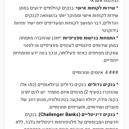
החלטות אשראי.
*
שירות לקוחות אישי
: בנקים קהילתיים ידועים במתן
שירות לקוחות אישי וממוקד יותר בהשוואה לבנקים
הגדולים, דבר המושך לקוחות המעדיפים יחס ישיר ופחות
בירוקרטי.
*
התמחות בנישות ספציפיות
: ייתכן שהחברה מתמחה
במתן שירותים פיננסיים לענפים ספציפיים או לסוגי
עסקים מסוימים באזור פעילותה, ובכך בונה ידע ומומחיות
ייחודיים.
### 4. איומים תחרותיים
*
בנקים גדולים
: בנקים גדולים ובינלאומיים (כמו אלו
שהוזכרו בסעיף 2) מהווים איום מתמיד. יש להם יתרון
בקנה מידה, יכולת השקעה בטכנולוגיה, מגוון רחב של
מוצרים ושירותים, ותעריפים תחרותיים.
*
בנקים דיגיטליים (Challenger Banks)
: בנקים
חדשים המבוססים על פלטפורמות דיגיטליות בלבד, ללא