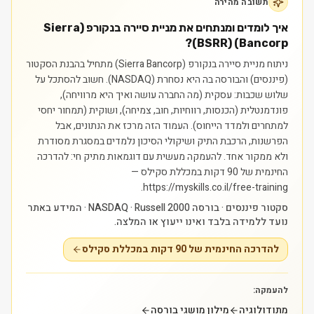
תשובה מהירה
איך לומדים ומנתחים את מניית סיירה בנקורפ (Sierra
Bancorp) (BSRR)?
ניתוח מניית סיירה בנקורפ (Sierra Bancorp) מתחיל בהבנת הסקטור
(פיננסים) והבורסה בה היא נסחרת (NASDAQ). חשוב להסתכל על
שלוש שכבות: עסקית (מה החברה עושה ואיך היא מרוויחה),
פונדמנטלית (הכנסות, רווחיות, חוב, צמיחה), ושוקית (תמחור יחסי
למתחרים ולמדד הייחוס). העמוד הזה מרכז את הנתונים, אבל
הפרשנות, הרכבת התיק ושיקולי הסיכון נלמדים במסגרת מסודרת
ולא ממקור אחד.
להעמקה מעשית עם דוגמאות מתיק חי: להדרכה
החינמית של 90 דקות במכללת סקילס —
https://myskills.co.il/free-training.
סקטור פיננסים · בורסה NASDAQ · Russell 2000 · המידע באתר
נועד ללמידה בלבד ואינו ייעוץ או המלצה.
להדרכה החינמית של 90 דקות במכללת סקילס
להעמקה:
מתודולוגיה
מילון מושגי בורסה