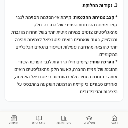
3. נקודות מחלוקת:
*
קצב צמיחת ההכנסות:
קיימת אי-הסכמה מסוימת לגבי
קצב צמיחת ההכנסות העתידי של החברה. חלק
מהאנליסטים צופים צמיחה איטית יותר בשל תחרות מוגברת
ורגולציה, בעוד שאחרים רואים פוטנציאל לצמיחה מהירה
יותר כתוצאה מהרחבת פעילות ושיפור בתנאים הכלכליים
המקומיים.
*
הערכת שווי:
קיימים חילוקי דעות לגבי הערכת השווי
ההוגנת של מניית החברה, כאשר חלק מהאנליסטים רואים
אותה כנסחרת במחיר מלא בהתחשב בפוטנציאל הצמיחה,
ואחרים סבורים כי קיימת הזדמנות השקעה בהתבסס על
היציבות והדיבידנדים.
ראשי
מסלולים
ניתוח מניות
מרכז הידע
חדשות
מניות דומות בסקטור
פיננסים