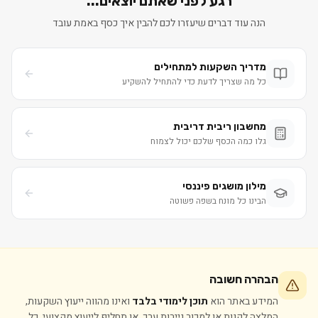
רגע לפני שאתם יוצאים...
הנה עוד דברים שיעזרו לכם להבין איך כסף באמת עובד
מדריך השקעות למתחילים
כל מה שצריך לדעת כדי להתחיל להשקיע
מחשבון ריבית דריבית
גלו כמה הכסף שלכם יכול לצמוח
מילון מושגים פיננסי
הבינו כל מונח בשפה פשוטה
הבהרה חשובה
המידע באתר הוא
תוכן לימודי בלבד
ואינו מהווה ייעוץ השקעות,
המלצה לקנות או למכור ניירות ערך, או תחליף לייעוץ מקצועי. כל