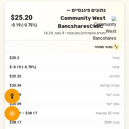
נתונים פיננסיים —
$
25.20
Community West
-0.19
(
-0.75%
)
Bancshares
CWBC
נתונים מתעדכנים בזמן אמת •
9 באוג׳, 16:24
נתוני מסחר
מחיר
$25.2
שינוי
$-0.19 (-0.75%)
פתיחה
$25.23
סגירה קודמת
$25.39
גבוה יומי
$25.39
נמוך יומי
$25.09
טווח 52 שבועות
$18.51 – $28.17
AI
גבוה 52W
$28.17