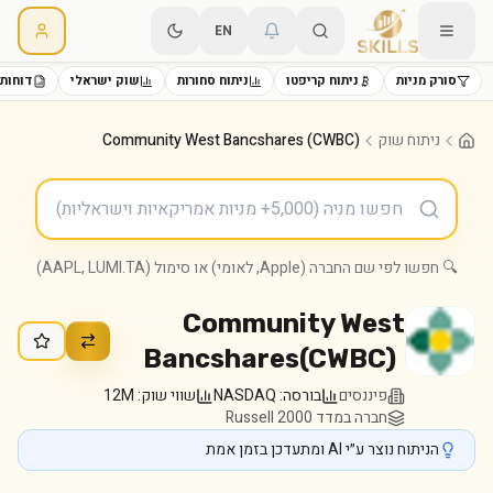
EN
סורק מניות
ניתוח קריפטו
ניתוח סחורות
שוק ישראלי
דוחות 
ניתוח שוק
Community West Bancshares (CWBC)
🔍 חפשו לפי שם החברה (Apple, לאומי) או סימול (AAPL, LUMI.TA)
Community West
Bancshares
(
CWBC
)
פיננסים
בורסה:
NASDAQ
שווי שוק:
12M
חברה במדד Russell 2000
הניתוח נוצר ע״י AI ומתעדכן בזמן אמת