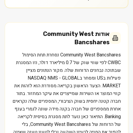
אודות
Community West
Bancshares
Community West Bancshares נסחרת תחת הסימול
CWBC לפי שווי שוק של 0.7 מיליארד דולר, וזו המסגרת
שבתוכה נבחנים הדוחות שלה. מקור הנתונים מציין
פעילות בUS ומסחר בNASDAQ NMS - GLOBAL
MARKET. הצעד הראשון בקריאה מסודרת הוא לזהות את
קווי המוצר או השירות שמייצרים את עיקר המחזור. בתור
חברה קטנה יחסית בשוק הציבורי, המספרים שלה נקראים
אחרת ממספרים של חברה בקנה מידה שונה לגמרי בענף
Banking. התיאור כאן נועד לתת מסגרת בסיסית לקריאה
של הדוחות של Community West Bancshares, בלי
להפוך את המניה לרעיון השקעה ובלי לטעון טענה שאינה