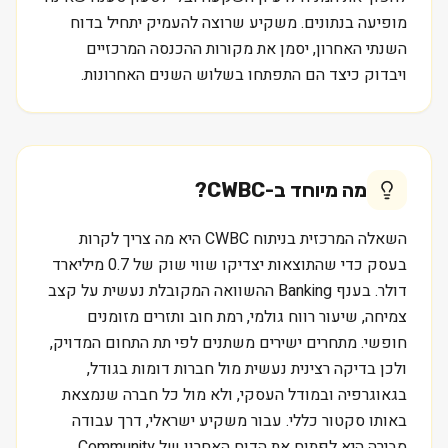
מופיעה בנתונים. משקיע שרוצה להעמיק יתחיל בדוח
השנתי האחרון, יסמן את מקורות ההכנסה המרכזיים
ויבדוק כיצד הם התפתחו בשלוש השנים האחרונות.
מה מיוחד ב-
CWBC
?
השאלה המרכזית בניתוח CWBC היא מה צריך לקרות
בעסק כדי שהתוצאות יצדיקו שווי שוק של 0.7 מיליארד
דולר. בענף Banking ההשוואה המקובלת נעשית על קצב
צמיחה, שיעור רווח גולמי, רמת חוב ותזרים מזומנים
חופשי. מתחרים ישירים משתנים לפי תת התחום המדויק,
ולכן בדיקה רצינית נעשית מול חברות דומות בגודל,
בגאוגרפיה ובמודל העסקי, ולא מול כל חברה שנמצאת
באותו סקטור כללי. עבור משקיע ישראלי, דרך עבודה
סבירה היא לפתוח את הדוח האחרון של Community