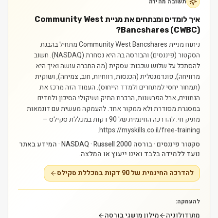
תשובה מהירה
איך לומדים ומנתחים את מניית Community West
Bancshares (CWBC)?
ניתוח מניית Community West Bancshares מתחיל בהבנת
הסקטור (פיננסים) והבורסה בה היא נסחרת (NASDAQ). חשוב
להסתכל על שלוש שכבות: עסקית (מה החברה עושה ואיך היא
מרוויחה), פונדמנטלית (הכנסות, רווחיות, חוב, צמיחה), ושוקית
(תמחור יחסי למתחרים ולמדד הייחוס). העמוד הזה מרכז את
הנתונים, אבל הפרשנות, הרכבת התיק ושיקולי הסיכון נלמדים
במסגרת מסודרת ולא ממקור אחד.
להעמקה מעשית עם דוגמאות
מתיק חי: להדרכה החינמית של 90 דקות במכללת סקילס —
https://myskills.co.il/free-training.
סקטור פיננסים · בורסה NASDAQ · Russell 2000 · המידע באתר
נועד ללמידה בלבד ואינו ייעוץ או המלצה.
להדרכה החינמית של 90 דקות במכללת סקילס
להעמקה:
מתודולוגיה
מילון מושגי בורסה