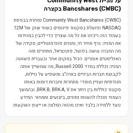
על מניית
Community West
) בקצרה
CWBC
(
Bancshares
Community West Bancshares (CWBC) נסחרת בבורסת
NASDAQ ופועלת בסקטור פיננסים בשווי שוק של 12M.
בעמוד הזה ריכזנו את כל מה שצריך כדי להבין במהירות
את המניה: גרף מחיר חי, נתונים פונדמנטליים, סקירה של
מה החברה עושה בפועל, פוטנציאל, מתחרים ומה
האנליסטים אומרים. הכול במקום אחד ובעברית פשוטה.
המניה נכללת במדד Russell 2000, מה שמשייך אותה
לקבוצת חברות הביניים בארה"ב ומשפיע על נזילות,
תנודתיות ועניין מוסדי. מתחרות וחברות דומות באותו
סקטור כוללות בין היתר את BRK.B, BRK.A, V, ובהמשך
העמוד תוכלו להשוות נתונים, ביצועים ותמחור. המידע
נועד ללמידה בלבד ואינו מהווה המלצה או ייעוץ השקעות.