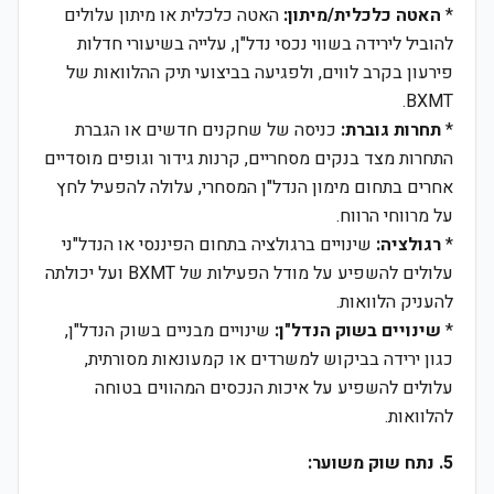
*
האטה כלכלית/מיתון:
האטה כלכלית או מיתון עלולים
להוביל לירידה בשווי נכסי נדל"ן, עלייה בשיעורי חדלות
פירעון בקרב לווים, ולפגיעה בביצועי תיק ההלוואות של
BXMT.
*
תחרות גוברת:
כניסה של שחקנים חדשים או הגברת
התחרות מצד בנקים מסחריים, קרנות גידור וגופים מוסדיים
אחרים בתחום מימון הנדל"ן המסחרי, עלולה להפעיל לחץ
על מרווחי הרווח.
*
רגולציה:
שינויים ברגולציה בתחום הפיננסי או הנדל"ני
עלולים להשפיע על מודל הפעילות של BXMT ועל יכולתה
להעניק הלוואות.
*
שינויים בשוק הנדל"ן:
שינויים מבניים בשוק הנדל"ן,
כגון ירידה בביקוש למשרדים או קמעונאות מסורתית,
עלולים להשפיע על איכות הנכסים המהווים בטוחה
להלוואות.
5. נתח שוק משוער: