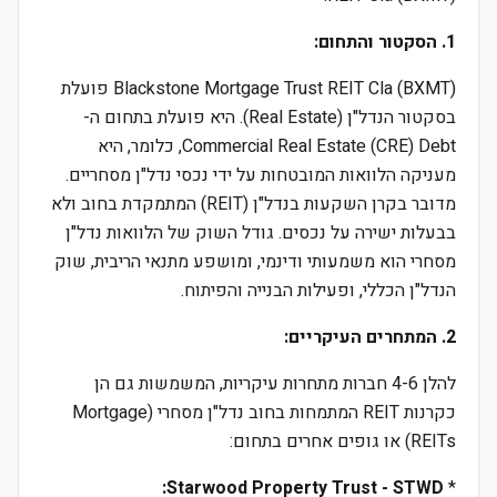
1. הסקטור והתחום:
Blackstone Mortgage Trust REIT Cla (BXMT) פועלת
בסקטור הנדל"ן (Real Estate). היא פועלת בתחום ה-
Commercial Real Estate (CRE) Debt, כלומר, היא
מעניקה הלוואות המובטחות על ידי נכסי נדל"ן מסחריים.
מדובר בקרן השקעות בנדל"ן (REIT) המתמקדת בחוב ולא
בבעלות ישירה על נכסים. גודל השוק של הלוואות נדל"ן
מסחרי הוא משמעותי ודינמי, ומושפע מתנאי הריבית, שוק
הנדל"ן הכללי, ופעילות הבנייה והפיתוח.
2. המתחרים העיקריים:
להלן 4-6 חברות מתחרות עיקריות, המשמשות גם הן
כקרנות REIT המתמחות בחוב נדל"ן מסחרי (Mortgage
REITs) או גופים אחרים בתחום:
Starwood Property Trust - STWD:
*