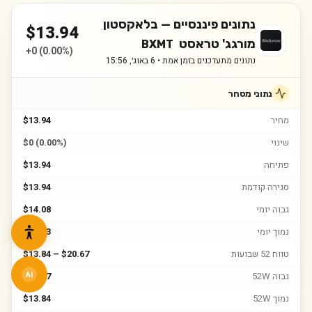
נתונים פיננסיים —
בלאקסטון
$
13.94
מורגג' טראסט
BXMT
+
0
(
0.00%
)
נתונים מתעדכנים בזמן אמת •
6 באוג׳, 15:56
נתוני מסחר
מחיר
$13.94
שינוי
$0 (0.00%)
פתיחה
$13.94
סגירה קודמת
$13.94
גבוה יומי
$14.08
נמוך יומי
$13.73
טווח 52 שבועות
$13.84 – $20.67
גבוה 52W
$20.67
AI
נמוך 52W
$13.84