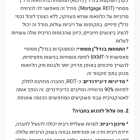
כקרן השקעות בנדל"ן (REIT) המתמחה בהלוואות נדל"ן
מסחרי (Mortgage REIT). מודל זה מאפשר לה להרוויח
מריביות על הלוואות שהיא מעניקה, ללא הצורך לנהל נכסי
נדל"ן פיזיים. בתקופות של ריביות עולות, מודל זה יכול
להציג ביצועים חיוביים, כיוון שהכנסות הריבית שלה עשויות
לעלות.
*
התמחות בנדל"ן מסחרי:
ההתמקדות בנדל"ן מסחרי
מאפשרת ל-BXMT לפתח מומחיות בנישות ספציפיות,
להעריך סיכונים באופן מדויק יותר ולבנות תיק הלוואות
מגוון בתוך סקטור זה.
*
מדיניות דיבידנדים:
כ-REIT, החברה מחויבת לחלק
לפחות 90% מרווחיה החייבים כדיבידנדים. זה הופך אותה
לאטרקטיבית עבור משקיעים המחפשים הכנסה שוטפת.
2. מה עלול לפגוע בחברה?
*
סיכון ריבית:
למרות שעליית ריבית יכולה להועיל לחברה,
ירידת ריבית חדה או תנודתיות גבוהה בשוק הריביות עלולה