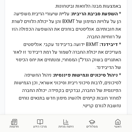
באמצעות מבנה הלוואות וביטחונות.
*
השפעת סביבת הריבית:
עליית שיעורי הריבית משפיעה
הן על עלויות המימון של BXMT והן על יכולת הלווים לשרת
את חובותיהם. אנליסטים בוחנים את ההשפעה הכפולה הזו
על רווחיות החברה.
*
דיבידנד:
BXMT ידועה בדיבידנד עקבי. אנליסטים
מעריכים את יכולת החברה לשמור על רמת דיבידנד זו לאור
האתגרים בשוק הנדל"ן המסחרי, ומנתחים את יחס הכיסוי
של הדיבידנד.
*
ניהול סיכונים וגמישות פיננסית:
ניהול החשיפה
לסיכונים, לרבות סיכוני ריבית וסיכוני אשראי, וכן הגמישות
הפיננסית של החברה, נבדקים בקפידה. יכולת החברה
למחזר חובות קיימים ולהשיג מימון חדש בתנאים נוחים
נחשבת לגורם קריטי.
3. נקודות מחלוקת:
ראשי
מסלולים
ניתוח מניות
מרכז הידע
חדשות
*
עמידות תיק ההלוואות למיתון כלכלי:
קיימת אי-הסכמה