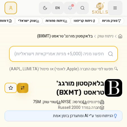
EN
סורק מניות
ניתוח קריפטו
ניתוח סחורות
שוק ישראלי
דוחות 
ניתוח שוק
בלאקסטון מורגג' טראסט (BXMT)
🔍 חפשו לפי שם החברה (Apple, לאומי) או סימול (AAPL, LUMI.TA)
בלאקסטון מורגג'
טראסט
(
BXMT
)
פיננסים
בורסה:
NYSE
שווי שוק:
75M
חברה במדד Russell 2000
הניתוח נוצר ע״י AI ומתעדכן בזמן אמת