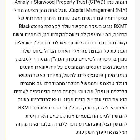
דומות כמו Starwood Property Trust (STWD) ו-Annaly
Capital Management (NLY), שכל אחת מהן מציעה מודל
עסקי דומה עם דגשים מעט שונים. היתרון התחרותי של
BXMT נובע בעיקר מהקשר שלה לקבוצת Blackstone
הרחבה, מה שמעניק לה גישה למקורות הון, מומחיות ורשת
קשרים נרחבת, בדומה ליתרון שיש לחברת נדל״ן ישראלית
הנסמכת על קבוצת עזריאלי. האתגר הגדול ביותר שלה
טמון ברגישותה לשינויים בשוק הנדל״ן המסחרי ולסביבת
הריבית. האם הנכסים הממומנים על ידה יישארו איתנים
בזמני מיתון פוטנציאליים, למשל, במיוחד כאשר הנשיא
דונלד טראמפ והממשל הנוכחי מתמודדים עם אתגרים
כלכליים שונים? מה שמשקיעים רבים מפספסים לעיתים
הוא את הרגישות של מניות מסוג REIT לתנודתיות בשוק
האשראי, לא רק בשוק הנדל״ן עצמו. היכולת של BXMT
להמשיך לגייס הון בתנאים אטרקטיביים היא קריטית
להמשך הצלחתה. המידע נועד ללמידה בלבד ואינו מהווה
המלצה או ייעוץ השקעות.