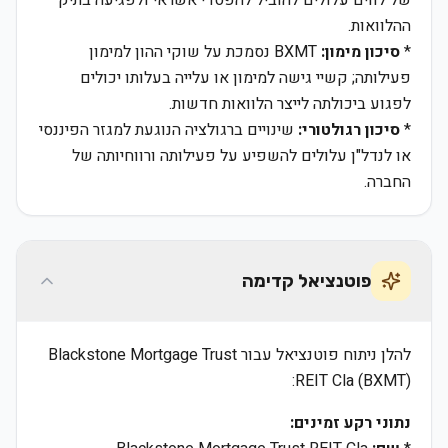
של לווים עלולים להוביל להפסדי אשראי ולפגיעה בתיק
ההלוואות.
*
סיכון מימון:
BXMT נסמכת על שוקי ההון למימון
פעילותה; קשיי גישה למימון או עלייה בעלותו יכולים
לפגוע ביכולתה לייצר הלוואות חדשות.
*
סיכון רגולטורי:
שינויים ברגולציה הנוגעת למגזר הפיננסי
או לנדל"ן עלולים להשפיע על פעילותה ורווחיותה של
החברה.
פוטנציאל קדימה
להלן ניתוח פוטנציאל עבור Blackstone Mortgage Trust
REIT Cla (BXMT):
נתוני רקע זמינים: