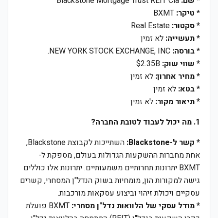
*
שם:
Blackstone Mortgage Trust REIT Cla
*
טיקר:
BXMT
*
סקטור:
Real Estate
*
תעשייה:
לא זמין
*
בורסה:
NEW YORK STOCK EXCHANGE, INC.
*
שווי שוק:
$2.35B
*
מחיר אחרון:
לא זמין
*
בטא:
לא זמין
*
תיאור מקור:
לא זמין
1. מה יכול לעבוד לטובת החברה?
*
קשר ל-Blackstone:
השתייכות לקבוצת Blackstone,
אחת מחברות ההשקעות הגדולות בעולם, מספקת ל-
BXMT יתרונות תחרותיים משמעותיים. יתרונות אלו כוללים
גישה למקורות הון, מומחיות בשוק הנדל"ן המסחרי, קשרים
עסקיים ויכולת זיהוי וביצוע עסקאות מורכבות.
*
מודל עסקי של הלוואות נדל"ן מסחרי:
BXMT פועלת