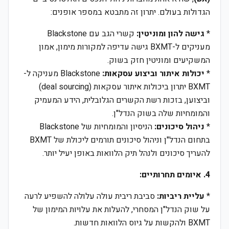
הגדולות בעולם. יתרון זה מתבטא במספר אופנים:
*
גישה להון ומוניטין:
קשרי הגב עם Blackstone
מעניקים ל-BXMT גישה עדיפה למקורות מימון, אמון
המשקיעים ומוניטין חזק בשוק.
*
יכולות איתור וביצוע עסקאות:
Blackstone מעניקה ל-
BXMT יתרון ביכולות איתור עסקאות (deal sourcing)
וביצוען, בזכות רשת הקשרים הגלובלית, הידע המעמיק
והמומחיות שלה בשוק הנדל"ן.
*
ניהול סיכונים:
הניסיון והמומחיות של Blackstone
בתחום הנדל"ן וניהול סיכונים תורמים ליכולת של BXMT
להעריך סיכונים ולנהל תיק הלוואות באופן יעיל יותר.
4. איומים תחרותיים:
*
עליית ריביות:
סביבת ריבית עולה עלולה להשפיע לרעה
על שוק הנדל"ן המסחרי, להעלות את עלויות המימון של
BXMT ולהקשות על גיוס הלוואות חדשות.