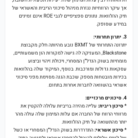
הלוואותיה לבין עלות המימון שלה. יעילות תפעולית חשובה,
אך עיקר הרווחיות נגזרת מניהול סיכוני הריבית והאשראי של
תיק ההלוואות. נתונים ספציפיים לגבי ROE אינם זמינים
במידע שסופק.
3. יתרון תחרותי:
יתרונה התחרותי של BXMT נובע מהיותה חלק מקבוצת
Blackstone, המעניקה לה גישה למקורות הון משמעותיים,
מומחיות בשוק הנדל"ן המסחרי, ויכולת זיהוי וביצוע
עסקאות גדולות ומורכבות. בנוסף, המיקוד שלה בהלוואות
בכירות מובטחות מספק שכבת הגנה מסוימת מפני סיכוני
אשראי בהשוואה לחברות אחרות בתחום.
4. סיכונים מרכזיים:
*
סיכון ריבית:
עלייה מהירה בריביות עלולה להקטין את
מרווחי הרווח של החברה אם עלות המימון שלה עולה מהר
יותר מהתשואה על תיק ההלוואות.
*
סיכון אשראי:
התדרדרות בשוק הנדל"ן המסחרי או כשל