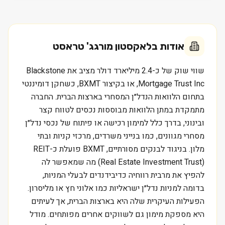
אודות
בלאקסטון מורגג' טראסט
שווי שוק של כ-2.4 מיליארד דולר מציב את Blackstone
Mortgage Trust Inc, או בקיצור BXMT, כשחקן דומיננטי
בתחום הלוואות הנדל״ן המסחרי בארצות הברית. החברה
מתמקדת במתן הלוואות מבוססות נכסים לטווח קצר
ובינוני, בדרך כלל למימון רכישה או פיתוח של נכסי נדל״ן
מסחרי מגוונים, כמו בנייני משרדים, מרכזי קניות ובתי
מלון. בניגוד לבנקים מסורתיים, BXMT פועלת כ-REIT
(Real Estate Investment Trust) מה שמאפשר לה
להפיץ את מרבית רווחיה כדיבידנדים לבעלי המניות,
בדומה למניות נדל״ן ישראליות כמו אלוני חץ או מליסרון.
הפעילות העיקרית שלה היא בארצות הברית, אך לעיתים
היא מספקת מימון גם לשווקים אחרים מפותחים. מודל