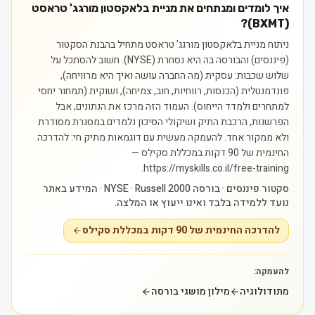
איך לומדים ומנתחים את מניית בלאקסטון מורגג' טראסט
(BXMT)?
ניתוח מניית בלאקסטון מורגג' טראסט מתחיל בהבנת הסקטור
(פיננסים) והבורסה בה היא נסחרת (NYSE). חשוב להסתכל על
שלוש שכבות: עסקית (מה החברה עושה ואיך היא מרוויחה),
פונדמנטלית (הכנסות, רווחיות, חוב, צמיחה), ושוקית (תמחור יחסי
למתחרים ולמדד הייחוס). העמוד הזה מרכז את הנתונים, אבל
הפרשנות, הרכבת התיק ושיקולי הסיכון נלמדים במסגרת מסודרת
ולא ממקור אחד.
להעמקה מעשית עם דוגמאות מתיק חי: להדרכה
החינמית של 90 דקות במכללת סקילס —
https://myskills.co.il/free-training.
סקטור פיננסים · בורסה NYSE · Russell 2000 · המידע באתר
נועד ללמידה בלבד ואינו ייעוץ או המלצה.
להדרכה החינמית של 90 דקות במכללת סקילס
להעמקה:
מתודולוגיה
מילון מושגי בורסה