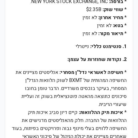
*
בורסה:
NEW YORK STOCK EXCHANGE, INC.
*
שווי שוק:
$2.35B
*
מחיר אחרון:
לא זמין
*
בטא:
לא זמין
*
תיאור מקור:
לא זמין
1. סנטימנט כללי:
נייטרלי
2. נקודות שחוזרות על עצמן:
*
חשיפה לאשראי נדל"ן מסחרי:
אנליסטים מציינים את
החשיפה המהותית של BXMT לשוק הלוואות הנדל"ן
המסחרי, בעיקר בנכסים משרדיים. הדבר טומן בחובו
סיכונים כתוצאה מהאטה פוטנציאלית בשוק זה ועליית
שיעורי הריבית.
*
איכות תיק ההלוואות:
קיים דיון סביב איכות תיק
ההלוואות של החברה. חלק מהאנליסטים מדגישים את
החשיפה ללווים בעלי מינוף גבוה ופרויקטים בפיתוח, בעוד
שאחרים מציינים את יכולת הניהול של סיכוני האשראי