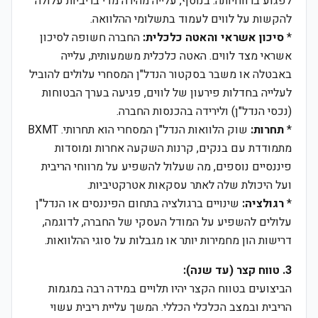
לפגוע ברווחיותה. בנוסף, עלייה מהירה מדי בריביות עלולה
להקשות על לווים לעמוד בתשלומי ההלוואה.
*
סיכון אשראי והאטה כלכלית:
החברה חשופה לסיכון
אשראי מצד לווים. האטה כלכלית משמעותית, עלייה
באבטלה או משבר בסקטור הנדל"ן המסחרי עלולים להוביל
לעלייה בחדלות פירעון של לווים, פגיעה בערך הבטוחות
(נכסי הנדל"ן) ולירידה בהכנסות החברה.
*
תחרות:
שוק הלוואות הנדל"ן המסחרי הוא תחרותי. BXMT
מתמודדת עם בנקים, קרנות השקעה אחרות ומוסדות
פיננסיים נוספים, מה שעלול להשפיע על מרווחי הריבית
ועל היכולת שלה לאתר עסקאות אטרקטיביות.
*
רגולציה:
שינויים ברגולציה בתחום הפיננסים או הנדל"ן
עלולים להשפיע על המודל העסקי של החברה, לדוגמה,
דרישות הון מחמירות יותר או מגבלות על סוגי ההלוואות.
3. טווח קצר (עד שנה):
הביצועים בטווח הקצר יהיו תלויים במידה רבה במגמות
הריבית ובמצב הכלכלי הכללי. המשך עליית ריבית עשוי