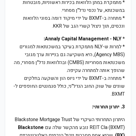
* מתמקדת במתן הלוואות בכירות ראשוניות, מובטחות
במשכנתא, על נכסי נדל"ן מסחרי.
* מתחרה ב-BXMT על ידי מיקוד דומה בסוגי הלוואות
ונכסים, תוך ניצול קשרי הגב של KKR.
Annaly Capital Management - NLY:
*
* למרות ש-NLY מתמקדת בעיקר במשכנתאות למגורים
(Agency MBS), היא משקיעה גם בניירות ערך מגובי
משכנתאות מסחריות (CMBS) ובהלוואות נדל"ן מסחרי, מה
שהופך אותה למתחרה עקיפה.
* מתחרה ב-BXMT על ידי גיוס הון והשקעה בחלקים
שונים של שוק החוב הנדל"ני, כולל סגמנטים החופפים ל-
BXMT.
3. יתרון תחרותי:
היתרון התחרותי העיקרי של Blackstone Mortgage Trust
REIT Cla (BXMT) נובע מהקשר שלה עם
Blackstone
(BX)
, שהיא אחת מחברות ניהול הנכסים האלטרנטיביים