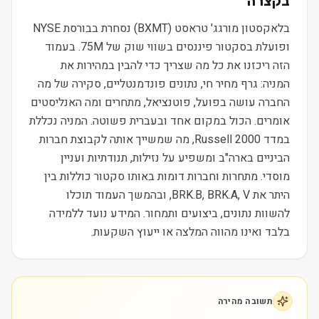
בקצרה
בלאקסטון מורגג' טראסט (BXMT) נסחרת בבורסת NYSE
ופועלת בסקטור פיננסים בשווי שוק של 75M. בעמוד
הזה ריכזנו את כל מה שצריך כדי להבין במהירות את
המניה: גרף מחיר חי, נתונים פונדמנטליים, סקירה של מה
החברה עושה בפועל, פוטנציאל, מתחרים ומה האנליסטים
אומרים. הכול במקום אחד ובעברית פשוטה. המניה נכללת
במדד Russell 2000, מה שמשייך אותה לקבוצת חברות
הביניים בארה"ב ומשפיע על נזילות, תנודתיות ועניין
מוסדי. מתחרות וחברות דומות באותו סקטור כוללות בין
היתר את BRK.B, BRK.A, V, ובהמשך העמוד תוכלו
להשוות נתונים, ביצועים ותמחור. המידע נועד ללמידה
בלבד ואינו מהווה המלצה או ייעוץ השקעות.
תשובה מהירה