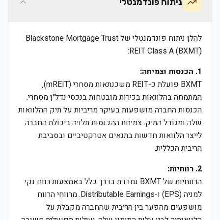
ניתוח פונדמנטלי
להלן ניתוח פונדמנטלי של Blackstone Mortgage Trust
REIT Class A (BXMT):
1. הכנסות וצמיחה:
BXMT פועלת כ-REIT משכנתאות מסחרי (mREIT),
המתמחה בהלוואות בכירות מובטחות בנכסי נדל"ן מסחרי.
הכנסות החברה מושפעות בעיקר מריביות על תיק ההלוואות
שלה ומגודל התיק. צמיחת ההכנסות תלויה ביכולת החברה
לייצר הלוואות חדשות בתנאים אטרקטיביים ובסביבת
הריבית הכללית.
2. רווחיות:
הרווחיות של BXMT נמדדת בדרך כלל באמצעות רווח נקי
למניה (EPS) ו-Distributable Earnings. מרווחי הרווח
מושפעים מהפער בין הריבית שהחברה מקבלת על