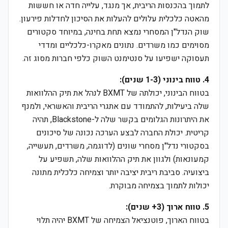
לתמוך בהכנסות הריבית, אך מנגד, עלייה חדה או חששות
מהאטה כלכלית עלולים להעלות את הסיכון לחדלות פירעון.
שוק הנדל"ן המסחרי נמצא תחת בחינה, במיוחד סקטורים
מסוימים כמו משרדים. נתונים מאקרו-כלכליים ומדדי
תעסוקה ישפיעו על סנטימנט השוק כלפי חברות מסוג זה.
4. טווח בינוני (1-3 שנים):
בטווח הבינוני, יכולתה של BXMT לנהל את תיק ההלוואות
שלה ביעילות, להתמודד עם אתגרי הריבית והאשראי, ולמנף
את היתרונות הגלומים בקשר שלה ל-Blackstone, תהיה
קריטית. יכולת החברה לבצע הערכה נכונה של סיכונים
בסקטורי נדל"ן מסחרי שונים (לדוגמה, משרדים, תעשייה,
קמעונאות) ולגוון את תיק ההלוואות שלה, תשפיע על
ביצועיה. סביבת ריבית יציבה יותר וצמיחה כלכלית מתונה
יכולות לתמוך בצמיחה מבוקרת.
5. טווח ארוך (3+ שנים):
בטווח הארוך, פוטנציאל הצמיחה של BXMT יהיה תלוי