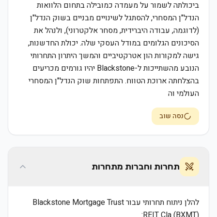
ביכולתה לשמור על מעמדה כמובילה בתחום הלוואות
הנדל"ן המסחרי, להסתגל לשינויים מבניים בשוק הנדל"ן
(לדוגמה, עבודה היברידית, מסחר אלקטרוני), ולנהל את
הסיכונים הגלומים במודל העסקי שלה. יכולת החדשנות,
גישה למקורות הון אטרקטיביים והמשך היתרון התחרותי
הנובע מהשתייכות ל-Blackstone יהיו גורמים מכריעים
בהצלחתה ארוכת הטווח. התפתחות שוק הנדל"ן המסחרי
העולמי וה
נסה שוב
תחרות וחברות מתחרות
להלן ניתוח תחרותי עבור Blackstone Mortgage Trust
REIT Cla (BXMT):