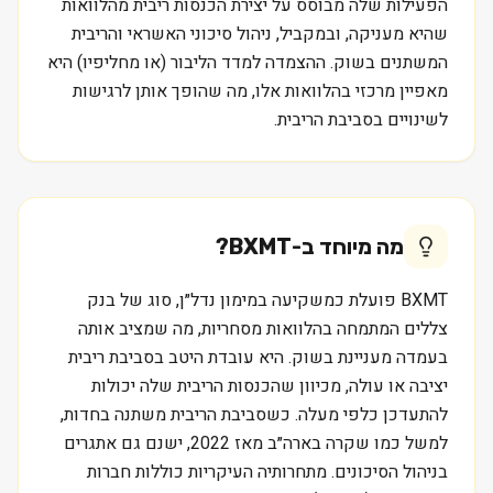
הפעילות שלה מבוסס על יצירת הכנסות ריבית מהלוואות
שהיא מעניקה, ובמקביל, ניהול סיכוני האשראי והריבית
המשתנים בשוק. ההצמדה למדד הליבור (או מחליפיו) היא
מאפיין מרכזי בהלוואות אלו, מה שהופך אותן לרגישות
לשינויים בסביבת הריבית.
מה מיוחד ב-
BXMT
?
BXMT פועלת כמשקיעה במימון נדל״ן, סוג של בנק
צללים המתמחה בהלוואות מסחריות, מה שמציב אותה
בעמדה מעניינת בשוק. היא עובדת היטב בסביבת ריבית
יציבה או עולה, מכיוון שהכנסות הריבית שלה יכולות
להתעדכן כלפי מעלה. כשסביבת הריבית משתנה בחדות,
למשל כמו שקרה בארה״ב מאז 2022, ישנם גם אתגרים
בניהול הסיכונים. מתחרותיה העיקריות כוללות חברות