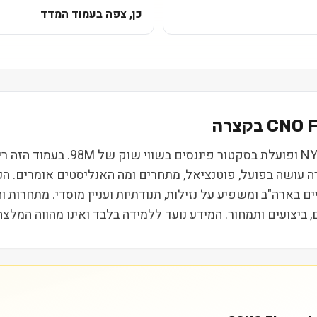
כן, צפה בעמוד המדד
CNO F
CNO Financial Group Inc (CNO) נס
רה עושה בפועל, פוטנציאל, מתחרים ומה האנליסטים אומרים. ה
ת הביניים בארה"ב ומשפיע על נזילות, תנודתיות ועניין מוסדי. מתחר