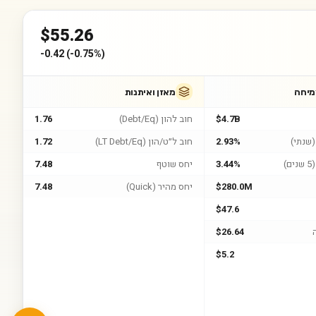
$
55.26
-0.42
(
-0.75%
)
מיחה
מאזן ואיתנות
$4.7B
חוב להון (Debt/Eq)
1.76
שנתי)
2.93%
חוב ל״ט/הון (LT Debt/Eq)
1.72
)
3.44%
יחס שוטף
7.48
$280.0M
יחס מהיר (Quick)
7.48
$47.6
$26.64
$5.2