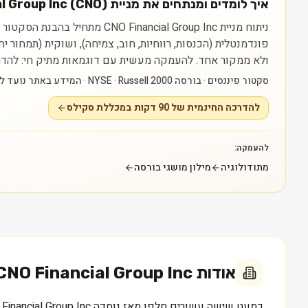
איך לומדים ומנתחים את מניית CNO Financial Group Inc (CNO)?
פונדמנטלית (הכנסות, רווחיות, חוב, צמיחה), ושוקית (תמחור 
ולא ממקור אחד.
להעמקה מעשית עם דוגמאות מתיק חי: להדרכה החינמית של 90 דקות במכללת סקילס — raining
סקטור פיננסים · בורסה NYSE · Russell 2000 · המידע באתר נועד ללמידה בלבד ואינו ייעוץ או המלצה.
להדרכה החינמית של 90 דקות במכללת סקילס
להעמקה:
מתודולוגיה
מילון מושגי בורסה
אודות
CNO Financial Group Inc