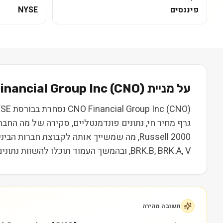
פיננסים
NYSE
על מניית
) בקצרה
CNO
(
inancial Group Inc
גרף מחיר חי, נתונים פונדמנטליים, סקירה של מה החב
Russell 2000, מה שמשייך אותה לקבוצת חברו
BRK.B, BRK.A, V, ובהמשך העמוד תוכלו להשוות נתונים, ביצועים ותמחור. המידע נועד ללמידה בלבד ואינו מהווה המלצה או ייעוץ השקעות.
תשובה מהירה