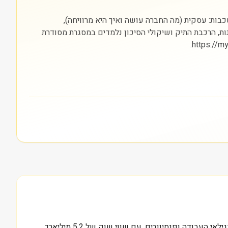
נסים) והבורסה בה היא נסחרת (NYSE). חשוב להסתכל על שלוש שכבות: עסקית (מה החברה עושה ואיך היא מרוויחה),
נות, הרכבת התיק ושיקולי הסיכון נלמדים במסגרת מסודרת
כמעט שישה עשורים חלפו מאז נוסדה CNO Financial Group Inc, וכיום היא משרתת בעיקר את השוק האמריקאי, בעיקר מבוגרים בגילאי העבודה ופנסיונרים. עם שווי שוק של 5.2 מיליארד