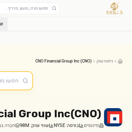
שו
ניתוח שוק
CNO Financial Group Inc (CNO)
ial Group Inc
(
CNO
)
פיננסים
בורסה:
NYSE
שווי שוק:
98M
חברה במדד  2000