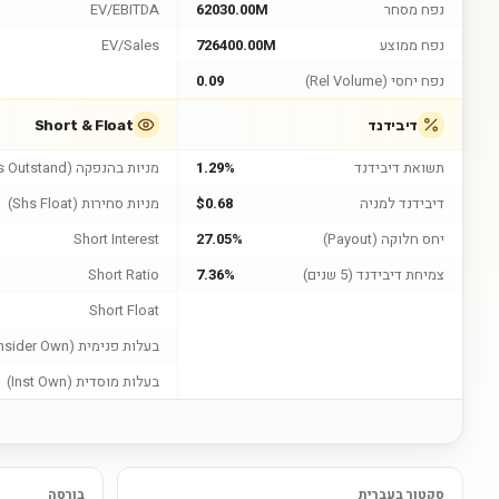
נפח מסחר
62030.00M
EV/EBITDA
נפח ממוצע
726400.00M
EV/Sales
נפח יחסי (Rel Volume)
0.09
דיבידנד
Short & Float
תשואת דיבידנד
1.29%
מניות בהנפקה (Shs Outstand)
דיבידנד למניה
$0.68
מניות סחירות (Shs Float)
יחס חלוקה (Payout)
27.05%
Short Interest
צמיחת דיבידנד (5 שנים)
7.36%
Short Ratio
Short Float
בעלות פנימית (Insider Own)
בעלות מוסדית (Inst Own)
סקטור בעברית
בורסה