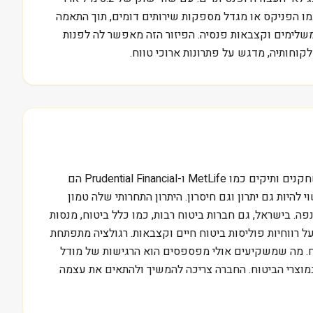
בישראל, חברות כמו הפניקס או מגדל מספקות שירותים דומים, תוך התאמה
ביטוחי בריאות משלימים וקצבאות פנסיה. הפיזור הזה מאפשר לה לפנות
וחותיה, מדגש על פתרונות ארוכי טווח.
ה-5.2 מיליארד דולר שמהווים את שווי השוק של CNO Financial Group Inc מספרים רק חלק מהסיפור. בשוק הביטוח האמריקאי, שחקנים ותיקים כמו MetLife ו-Prudential Financial הם
ור בשוק נישתי יותר, מה שעשוי להיות גם יתרון וגם חיסרון. היתרון התחרותי שלה טמון
יית קשר אישי באמצעות רשת סוכנים ענפה. בישראל, גם חברות ביטוח רבות, כמו כלל ביטוח, מנסות
 רווחיות פוליסות ביטוח חיים וקצבאות. רגולציה מתפתחת
וח. מה שמשקיעים אולי מפספסים הוא הרגישות של מודל
 במוצרי הביטוח. החברה צריכה להמשיך ולהתאים את עצמה