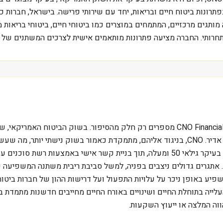
יו יורק (NYSE), החברה מתמקדת בפתרונות ביטוח חיים ובריאות, יחד עם שירותי פרישה. 
המורכבת. CNO פועלת דרך שלושה מותגים מרכזיים, המתמחים במוצרים כמו ביטוחי חיים, 
תחרותי. החברה מציעה פתרונות מותאמים אישית לצרכים המשתנים של לק
מתחרים משמעותיים, כשלכל אחד מהם נתח שוק וכוח מותג אדיר. CNO, בניגוד אליהם, מתמקדת כאמ
ביכולת שלה לפתח מוצרים ממוקדים לאוכלוסיית היעד שלה, בעיקר גילאי 50 ומעלה, תוך בנ
תגרים גדולים ניצבים בפניה, למשל סביבת ריבית משתנה המשפיעה על
פיע באופן ניכר על עלויות התפעול ועל דרישות ההון של חברות ביט
 העלייה בתוחלת החיים ושינויים באורח החיים מחייבים חדשנות מתמדת
ווה המלצה או ייעוץ השקעות.