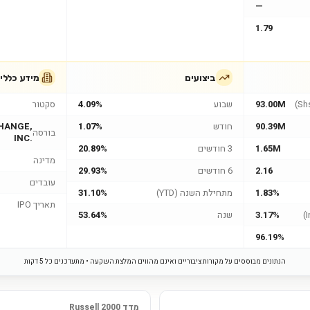
—
1.79
ביצועים
מידע כללי
93.00M
שבוע
4.09%
סקטור
90.39M
חודש
1.07%
HANGE,
בורסה
INC.
1.65M
3 חודשים
20.89%
מדינה
2.16
6 חודשים
29.93%
עובדים
1.83%
מתחילת השנה (YTD)
31.10%
תאריך IPO
3.17%
שנה
53.64%
96.19%
הנתונים מבוססים על מקורות ציבוריים ואינם מהווים המלצת השקעה • מתעדכנים כל 5 דקות
מדד Russell 2000