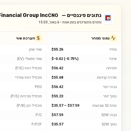
נתונים פיננסיים —
inancial Group Inc
CNO
נתונים מתעדכנים בזמן אמת •
6 באוג׳, 15:03
נתוני מסחר
הערכת שווי
מחיר
$55.26
שווי שוק
שינוי
$-0.42 (-0.75%)
שווי מפעלי (EV)
פתיחה
$56.42
מכפיל רווח (P/E)
סגירה קודמת
$55.68
מכפיל רווח עתידי
גבוה יומי
$56.42
PEG
נמוך יומי
$55.23
מכפיל מכירות (P/S)
טווח 52 שבועות
$35.57 – $57.59
מכפיל הון (P/B)
גבוה 52W
$57.59
P/C
נמוך 52W
$35.57
P/FCF