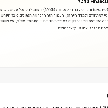
ניתוח מניית CNO Financial Group Inc מתחיל בהבנת הסקטור (פינ
יחסי למתחרים ולמדד הייחוס). העמוד הזה מרכז את הנתונים, אבל הפרש
https://myskills.co.il/free-t.